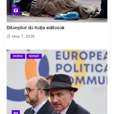
Dilənçilər də həbs ediləcək
May 7, 2026
HADISƏ
MANŞET