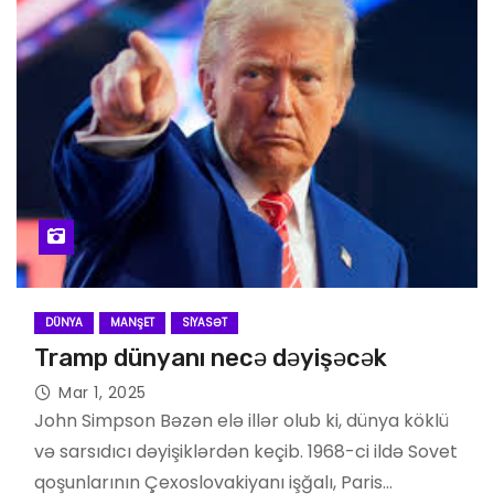
DÜNYA
MANŞET
SIYASƏT
Tramp dünyanı necə dəyişəcək
Mar 1, 2025
John Simpson Bəzən elə illər olub ki, dünya köklü
və sarsıdıcı dəyişiklərdən keçib. 1968-ci ildə Sovet
qoşunlarının Çexoslovakiyanı işğalı, Paris…