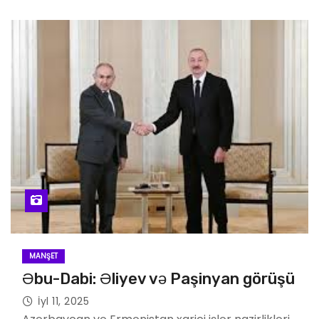
MANŞET
Əbu-Dabi: Əliyev və Paşinyan görüşü
İyl 11, 2025