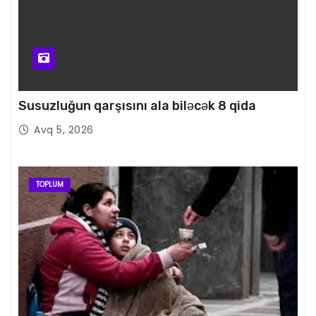
Susuzluğun qarşısını ala biləcək 8 qida
Avq 5, 2026
TOPLUM