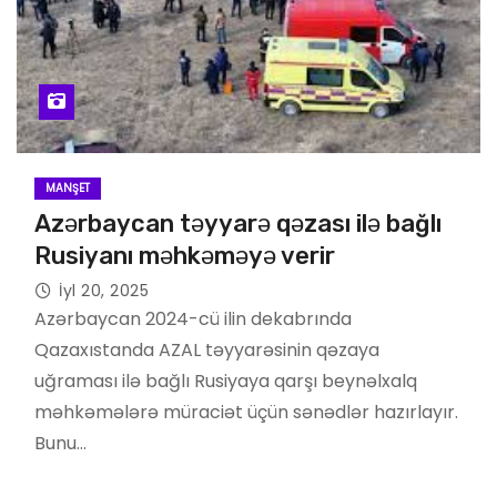
MANŞET
Azərbaycan təyyarə qəzası ilə bağlı
Rusiyanı məhkəməyə verir
İyl 20, 2025
Azərbaycan 2024-cü ilin dekabrında
Qazaxıstanda AZAL təyyarəsinin qəzaya
uğraması ilə bağlı Rusiyaya qarşı beynəlxalq
məhkəmələrə müraciət üçün sənədlər hazırlayır.
Bunu…