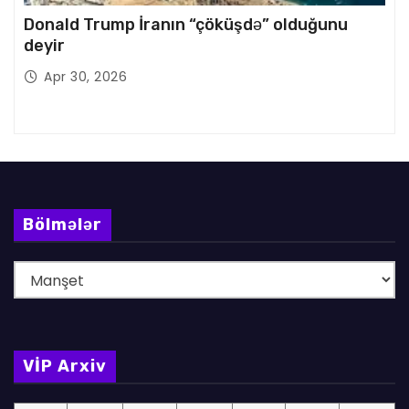
Donald Trump İranın “çöküşdə” olduğunu
deyir
Apr 30, 2026
Bölmələr
B
ö
l
m
VİP Arxiv
ə
l