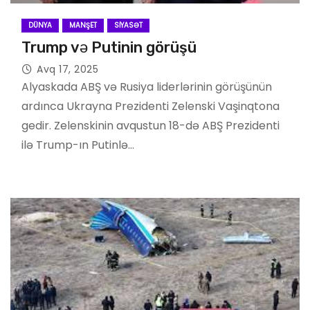
DÜNYA
MANŞET
SIYASƏT
Trump və Putinin görüşü
Avq 17, 2025
Alyaskada ABŞ və Rusiya liderlərinin görüşünün
ardınca Ukrayna Prezidenti Zelenski Vaşinqtona
gedir. Zelenskinin avqustun 18-də ABŞ Prezidenti
ilə Trump-ın Putinlə…