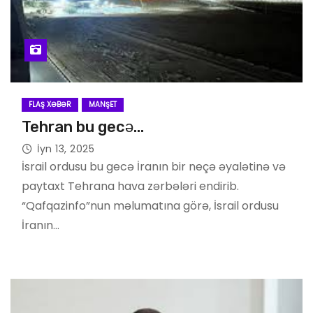
FLAŞ XƏBƏR
MANŞET
Tehran bu gecə…
İyn 13, 2025
İsrail ordusu bu gecə İranın bir neçə əyalətinə və
paytaxt Tehrana hava zərbələri endirib.
“Qafqazinfo”nun məlumatına görə, İsrail ordusu
İranın…