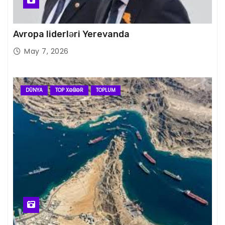
Avropa liderləri Yerevanda
May 7, 2026
DÜNYA
TOP XƏBƏR
TOPLUM