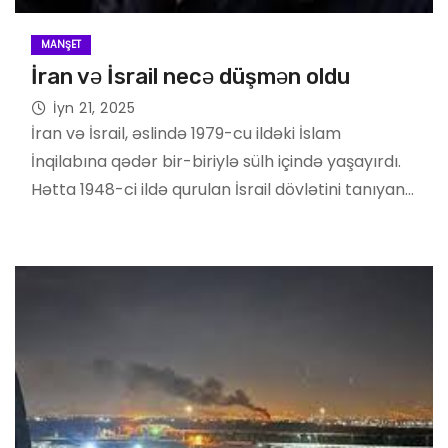
MANŞET
İran və İsrail necə düşmən oldu
İyn 21, 2025
İran və İsrail, əslində 1979-cu ildəki İslam
İnqilabına qədər bir-biriylə sülh içində yaşayırdı.
Hətta 1948-ci ildə qurulan İsrail dövlətini tanıyan…