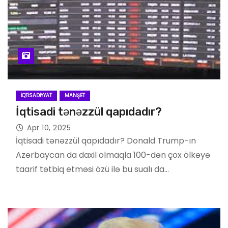
İQTISADIYYAT
MANŞET
İqtisadi tənəzzül qapıdadır?
Apr 10, 2025
İqtisadi tənəzzül qapıdadır? Donald Trump-ın
Azərbaycan da daxil olmaqla 100-dən çox ölkəyə
taarif tətbiq etməsi özü ilə bu sualı da…