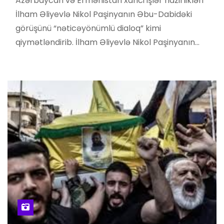
Azərbaycan və Ermənistan xarici işlər nazirlikləri
İlham Əliyevlə Nikol Paşinyanın Əbu-Dabidəki
görüşünü “nəticəyönümlü dialoq” kimi
qiymətləndirib. İlham Əliyevlə Nikol Paşinyanın…