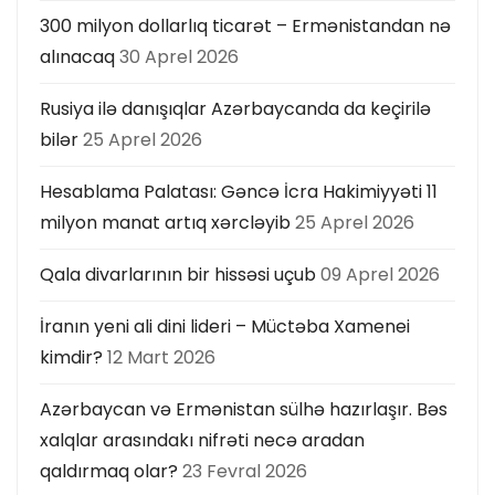
n
300 milyon dollarlıq ticarət – Ermənistandan nə
a
alınacaq
30 Aprel 2026
t
Rusiya ilə danışıqlar Azərbaycanda da keçirilə
bilər
25 Aprel 2026
i
Hesablama Palatası: Gəncə İcra Hakimiyyəti 11
o
milyon manat artıq xərcləyib
25 Aprel 2026
n
Qala divarlarının bir hissəsi uçub
09 Aprel 2026
İranın yeni ali dini lideri – Müctəba Xamenei
kimdir?
12 Mart 2026
Azərbaycan və Ermənistan sülhə hazırlaşır. Bəs
xalqlar arasındakı nifrəti necə aradan
qaldırmaq olar?
23 Fevral 2026