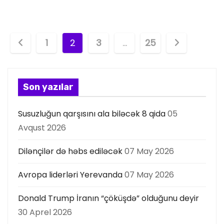
P
1
2
3
…
25
o
s
Son yazılar
t
Susuzluğun qarşısını ala biləcək 8 qida
05
s
Avqust 2026
p
Dilənçilər də həbs ediləcək
07 May 2026
a
Avropa liderləri Yerevanda
07 May 2026
g
Donald Trump İranın “çöküşdə” olduğunu deyir
i
30 Aprel 2026