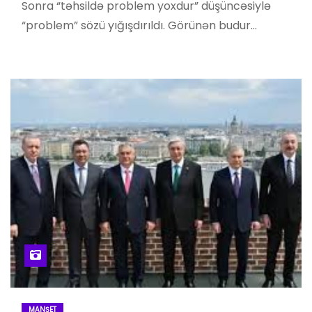
Sonra “təhsildə problem yoxdur” düşüncəsiylə
“problem” sözü yığışdırıldı. Görünən budur…
MANŞET