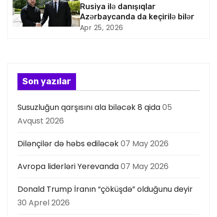
Rusiya ilə danışıqlar
s
Azərbaycanda da keçirilə bilər
Apr 25, 2026
i
y
a
Son yazılar
s
Susuzluğun qarşısını ala biləcək 8 qida
05
ı
Avqust 2026
Dilənçilər də həbs ediləcək
07 May 2026
Avropa liderləri Yerevanda
07 May 2026
Donald Trump İranın “çöküşdə” olduğunu deyir
30 Aprel 2026