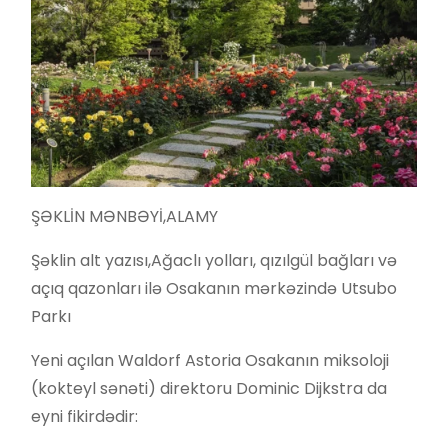
ŞƏKLİN MƏNBƏYİ,
ALAMY
Şəklin alt yazısı,
Ağaclı yolları, qızılgül bağları və
açıq qazonları ilə Osakanın mərkəzində Utsubo
Parkı
Yeni açılan Waldorf Astoria Osakanın miksoloji
(kokteyl sənəti) direktoru Dominic Dijkstra da
eyni fikirdədir: