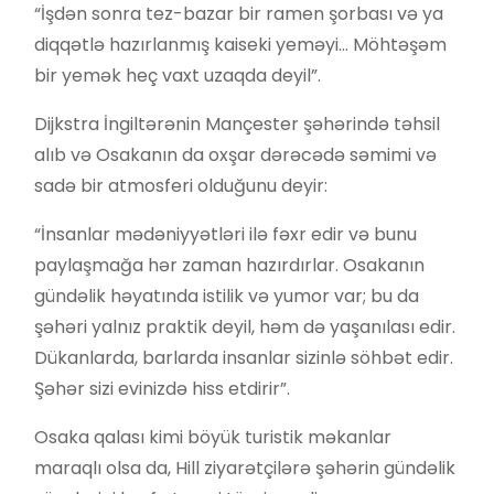
“İşdən sonra tez-bazar bir ramen şorbası və ya
diqqətlə hazırlanmış kaiseki yeməyi… Möhtəşəm
bir yemək heç vaxt uzaqda deyil”.
Dijkstra İngiltərənin Mançester şəhərində təhsil
alıb və Osakanın da oxşar dərəcədə səmimi və
sadə bir atmosferi olduğunu deyir:
“İnsanlar mədəniyyətləri ilə fəxr edir və bunu
paylaşmağa hər zaman hazırdırlar. Osakanın
gündəlik həyatında istilik və yumor var; bu da
şəhəri yalnız praktik deyil, həm də yaşanılası edir.
Dükanlarda, barlarda insanlar sizinlə söhbət edir.
Şəhər sizi evinizdə hiss etdirir”.
Osaka qalası kimi böyük turistik məkanlar
maraqlı olsa da, Hill ziyarətçilərə şəhərin gündəlik