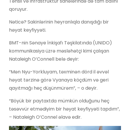
Təhsil və infrastruktur sahələrində də tam balını
qoruyur.
Nəticə? Sakinlərinin heyranlıqla danışdığı bir
həyat keyfiyyəti.
BMT-nin Sənaye İnkişafı Təşkilatında (UNIDO)
kommunikasiya üzrə məsləhətçi kimi çalışan
Nataleigh O’Connell belə deyir:
“Mən Nyu-Yorkluyam, təxminən dörd il əvvəl
həyat tərzinə görə Vyanaya köçdüm və geri
qayıtmağı heç düşünmürəm”, – o deyir.
“Böyük bir paytaxtda mümkün olduğunu heç
təsəvvür etmədiyim bir həyat keyfiyyəti tapdım”,
– Nataleigh O’Connel əlavə edir.