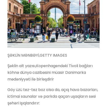
ŞƏKLİN MƏNBƏYİ,
GETTY IMAGES
Şəklin alt yazısı,
Kopenhagendəki Tivoli bağları
köhnə dünya cazibəsini müasir Danimarka
mədəniyyəti ilə birləşdirir
Göy üzü tez-tez boz olsa da, açıq hava bazarları,
ictimai saunalar və parkda qaçan uşaqların səsi
şəhəri işıqlandırır: