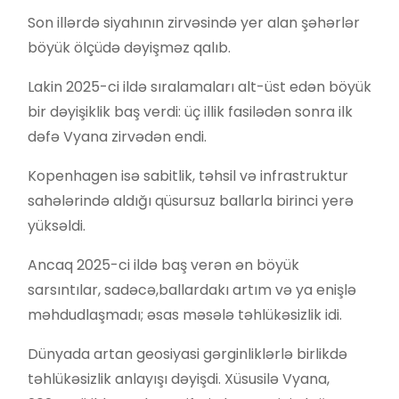
Son illərdə siyahının zirvəsində yer alan şəhərlər
böyük ölçüdə dəyişməz qalıb.
Lakin 2025-ci ildə sıralamaları alt-üst edən böyük
bir dəyişiklik baş verdi: üç illik fasilədən sonra ilk
dəfə Vyana zirvədən endi.
Kopenhagen isə sabitlik, təhsil və infrastruktur
sahələrində aldığı qüsursuz ballarla birinci yerə
yüksəldi.
Ancaq 2025-ci ildə baş verən ən böyük
sarsıntılar, sadəcə,ballardakı artım və ya enişlə
məhdudlaşmadı; əsas məsələ təhlükəsizlik idi.
Dünyada artan geosiyasi gərginliklərlə birlikdə
təhlükəsizlik anlayışı dəyişdi. Xüsusilə Vyana,