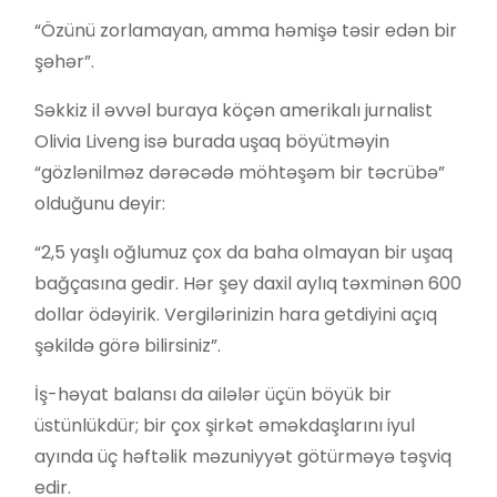
“Özünü zorlamayan, amma həmişə təsir edən bir
şəhər”.
Səkkiz il əvvəl buraya köçən amerikalı jurnalist
Olivia Liveng isə burada uşaq böyütməyin
“gözlənilməz dərəcədə möhtəşəm bir təcrübə”
olduğunu deyir:
“2,5 yaşlı oğlumuz çox da baha olmayan bir uşaq
bağçasına gedir. Hər şey daxil aylıq təxminən 600
dollar ödəyirik. Vergilərinizin hara getdiyini açıq
şəkildə görə bilirsiniz”.
İş-həyat balansı da ailələr üçün böyük bir
üstünlükdür; bir çox şirkət əməkdaşlarını iyul
ayında üç həftəlik məzuniyyət götürməyə təşviq
edir.