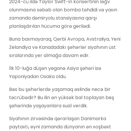
2024-cü ildə Taylor Swift-in konsertinin ləğv
olunmasına səbəb olan bomba təhdidi və yaxın
zamanda dəmiryolu stansiyasına qarşı
planlaşdırılan hücuma görə gerilədi.
Buna baxmayaraq, Qərbi Avropa, Avstraliya, Yeni
Zelandiya və Kanadadakı şəhərlər siyahının üst
sıralarında yer almağa davam edir.
İlk 10-luğa düşən yeganə Asiya şəhəri isə
Yaponiyadan Osaka oldu.
Bəs bu şəhərlərdə yaşamaq əslində necə bir
təcrübədir? Bu ilin ən yüksək bal toplayan beş
şəhərində yaşayanlara sual verdik.
Siyahının zirvəsində qərarlaşan Danimarka
paytaxtı, eyni zamanda dünyanın ən xoşbəxt