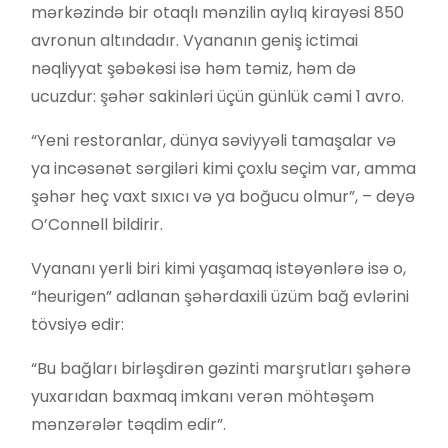
mərkəzində bir otaqlı mənzilin aylıq kirayəsi 850
avronun altındadır. Vyananın geniş ictimai
nəqliyyat şəbəkəsi isə həm təmiz, həm də
ucuzdur: şəhər sakinləri üçün günlük cəmi 1 avro.
“Yeni restoranlar, dünya səviyyəli tamaşalar və
ya incəsənət sərgiləri kimi çoxlu seçim var, amma
şəhər heç vaxt sıxıcı və ya boğucu olmur”, – deyə
O’Connell bildirir.
Vyananı yerli biri kimi yaşamaq istəyənlərə isə o,
“heurigen” adlanan şəhərdaxili üzüm bağ evlərini
tövsiyə edir:
“Bu bağları birləşdirən gəzinti marşrutları şəhərə
yuxarıdan baxmaq imkanı verən möhtəşəm
mənzərələr təqdim edir”.