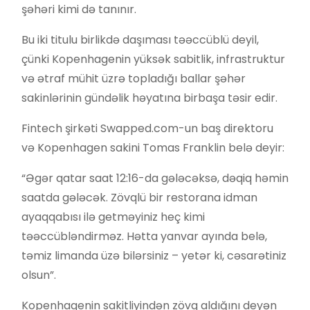
şəhəri kimi də tanınır.
Bu iki titulu birlikdə daşıması təəccüblü deyil,
çünki Kopenhagenin yüksək sabitlik, infrastruktur
və ətraf mühit üzrə topladığı ballar şəhər
sakinlərinin gündəlik həyatına birbaşa təsir edir.
Fintech şirkəti Swapped.com-un baş direktoru
və Kopenhagen sakini Tomas Franklin belə deyir:
“Əgər qatar saat 12:16-da gələcəksə, dəqiq həmin
saatda gələcək. Zövqlü bir restorana idman
ayaqqabısı ilə getməyiniz heç kimi
təəccübləndirməz. Hətta yanvar ayında belə,
təmiz limanda üzə bilərsiniz – yetər ki, cəsarətiniz
olsun”.
Kopenhagenin sakitliyindən zövq aldığını deyən