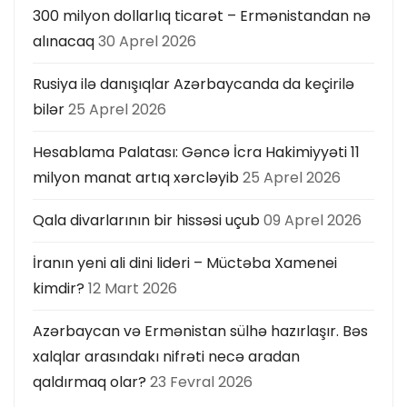
300 milyon dollarlıq ticarət – Ermənistandan nə
alınacaq
30 Aprel 2026
Rusiya ilə danışıqlar Azərbaycanda da keçirilə
bilər
25 Aprel 2026
Hesablama Palatası: Gəncə İcra Hakimiyyəti 11
milyon manat artıq xərcləyib
25 Aprel 2026
Qala divarlarının bir hissəsi uçub
09 Aprel 2026
İranın yeni ali dini lideri – Müctəba Xamenei
kimdir?
12 Mart 2026
Azərbaycan və Ermənistan sülhə hazırlaşır. Bəs
xalqlar arasındakı nifrəti necə aradan
qaldırmaq olar?
23 Fevral 2026