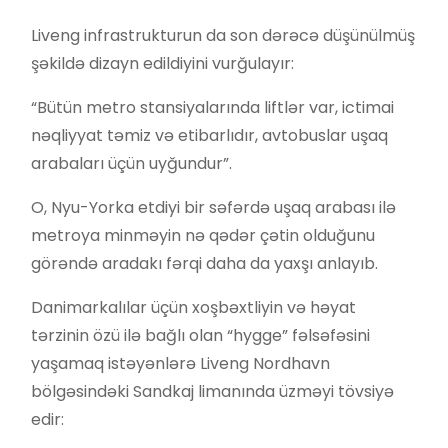
Liveng infrastrukturun da son dərəcə düşünülmüş
şəkildə dizayn edildiyini vurğulayır:
“Bütün metro stansiyalarında liftlər var, ictimai
nəqliyyat təmiz və etibarlıdır, avtobuslar uşaq
arabaları üçün uyğundur”.
O, Nyu-Yorka etdiyi bir səfərdə uşaq arabası ilə
metroya minməyin nə qədər çətin olduğunu
görəndə aradakı fərqi daha da yaxşı anlayıb.
Danimarkalılar üçün xoşbəxtliyin və həyat
tərzinin özü ilə bağlı olan “hygge” fəlsəfəsini
yaşamaq istəyənlərə Liveng Nordhavn
bölgəsindəki Sandkaj limanında üzməyi tövsiyə
edir: