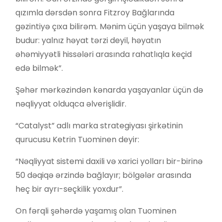
qızımla dərsdən sonra Fitzroy Bağlarında
gəzintiyə çıxa bilirəm. Mənim üçün yaşaya bilmək
budur: yalnız həyat tərzi deyil, həyatın
əhəmiyyətli hissələri arasında rahatlıqla keçid
edə bilmək”.
Şəhər mərkəzindən kənarda yaşayanlar üçün də
nəqliyyat olduqca əlverişlidir.
“Catalyst” adlı marka strategiyası şirkətinin
qurucusu Ketrin Tuominen deyir:
“Nəqliyyat sistemi daxili və xarici yolları bir-birinə
50 dəqiqə ərzində bağlayır; bölgələr arasında
heç bir ayrı-seçkilik yoxdur”.
On fərqli şəhərdə yaşamış olan Tuominen