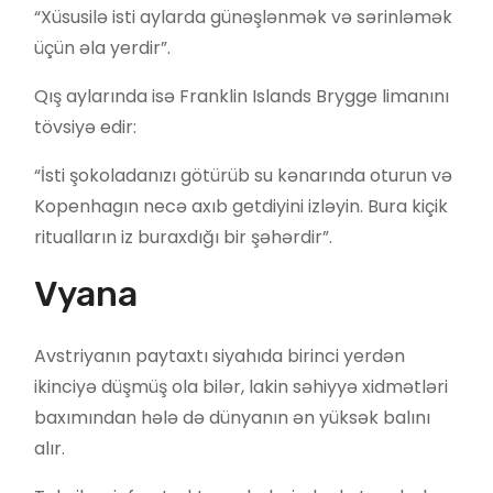
“Xüsusilə isti aylarda günəşlənmək və sərinləmək
üçün əla yerdir”.
Qış aylarında isə Franklin Islands Brygge limanını
tövsiyə edir:
“İsti şokoladanızı götürüb su kənarında oturun və
Kopenhagın necə axıb getdiyini izləyin. Bura kiçik
ritualların iz buraxdığı bir şəhərdir”.
Vyana
Avstriyanın paytaxtı siyahıda birinci yerdən
ikinciyə düşmüş ola bilər, lakin səhiyyə xidmətləri
baxımından hələ də dünyanın ən yüksək balını
alır.