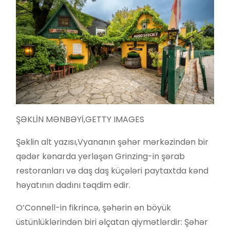
ŞƏKLİN MƏNBƏYİ,
GETTY IMAGES
Şəklin alt yazısı,
Vyananın şəhər mərkəzindən bir
qədər kənarda yerləşən Grinzing-in şərab
restoranları və daş daş küçələri paytaxtda kənd
həyatının dadını təqdim edir.
O’Connell-in fikrincə, şəhərin ən böyük
üstünlüklərindən biri əlçatan qiymətlərdir: Şəhər