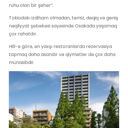
ruhu olan bir şəhər”.
Tokiodakı izdiham olmadan, təmiz, dəqiq və geniş
nəqliyyat şəbəkəsi sayəsində Osakada yaşamaq
çox rahatdır.
Hill-ə görə, ən yaxşı restoranlarda rezervasiya
tapmaq daha asandır və qiymətlər də çox daha
münasibdir.