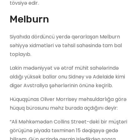
tövsiyə edir.
Melburn
Siyahıda dördüncü yerdə qərarlaşan Melburn
səhiyyə xidmətləri və təhsil sahəsində tam bal
toplayıb.
Lakin mədəniyyət və ətraf mühit sahələrində
aldığı yüksək ballar onu Sidney və Adelaide kimi
digər Avstraliya şəhərlərinin önünə keçirib.
Hüquqşünas Oliver Morrisey məhsuldarlığa görə
hüquq bürosunu məhz burada açdığını deyir:
“Ali Məhkəmədən Collins Street-dəki bir müştəri
görüşünə piyada təxminən 15 dəqiqəyə gedə
bilirəm. Gün ərzində gərgin işlədikdən sonra