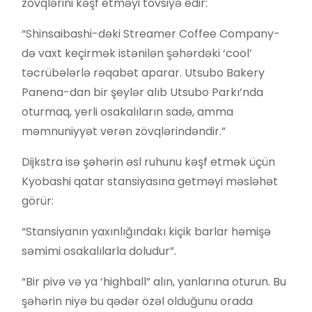
zövqlərini kəşf etməyi tövsiyə edir:
“Shinsaibashi-dəki Streamer Coffee Company-
də vaxt keçirmək istənilən şəhərdəki ‘cool’
təcrübələrlə rəqabət aparar. Utsubo Bakery
Panena-dan bir şeylər alıb Utsubo Parkı’nda
oturmaq, yerli osakalıların sadə, amma
məmnuniyyət verən zövqlərindəndir.”
Dijkstra isə şəhərin əsl ruhunu kəşf etmək üçün
Kyobashi qatar stansiyasına getməyi məsləhət
görür:
“Stansiyanın yaxınlığındakı kiçik barlar həmişə
səmimi osakalılarla doludur”.
“Bir pivə və ya ‘highball” alın, yanlarına oturun. Bu
şəhərin niyə bu qədər özəl olduğunu orada