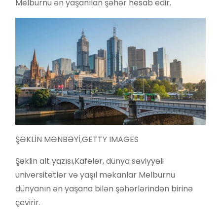
Melburnu ən yaşanılan şəhər hesab edir.
ŞƏKLİN MƏNBƏYİ,
GETTY IMAGES
Şəklin alt yazısı,
Kafelər, dünya səviyyəli
universitetlər və yaşıl məkanlar Melburnu
dünyanın ən yaşana bilən şəhərlərindən birinə
çevirir.