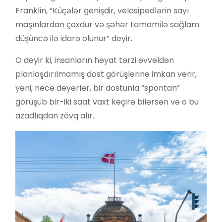
Franklin, “Küçələr genişdir, velosipedlərin sayı
maşınlardan çoxdur və şəhər tamamilə sağlam
düşüncə ilə idarə olunur” deyir.
O deyir ki, insanların həyat tərzi əvvəldən
planlaşdırılmamış dost görüşlərinə imkan verir,
yəni, necə deyərlər, bir dostunla “spontan”
görüşüb bir-iki saat vaxt keçirə bilərsən və o bu
azadlıqdan zövq alır.