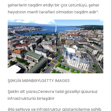
şəhərlərin təqdim etdiyi bir çox üstünlüyü, şəhər
həyatının mənfi tərəfləri olmadan təqdim edir”.
ŞƏKLİN MƏNBƏYİ,
GETTY IMAGES
Şəklin alt yazısı,
Cenevrə təbii gözəlliyi qüsursuz
infrastrukturla birləşdirir
Əla səhiyyə və infrastruktur göstəricilərinə sahib