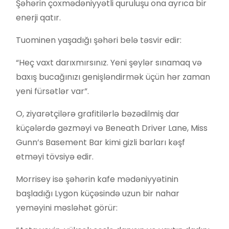
Şəhərin çoxmədəniyyətli quruluşu ona ayrıca bir
enerji qatır.
Tuominen yaşadığı şəhəri belə təsvir edir:
“Heç vaxt darıxmırsınız. Yeni şeylər sınamaq və
baxış bucağınızı genişləndirmək üçün hər zaman
yeni fürsətlər var”.
O, ziyarətçilərə grafitilərlə bəzədilmiş dar
küçələrdə gəzməyi və Beneath Driver Lane, Miss
Gunn’s Basement Bar kimi gizli barları kəşf
etməyi tövsiyə edir.
Morrisey isə şəhərin kafe mədəniyyətinin
başladığı Lygon küçəsində uzun bir nahar
yeməyini məsləhət görür: