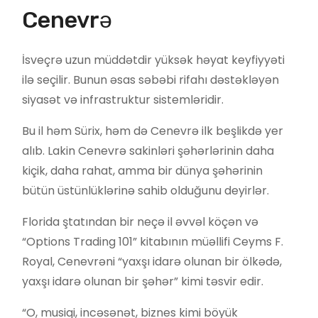
Cenevrə
İsveçrə uzun müddətdir yüksək həyat keyfiyyəti
ilə seçilir. Bunun əsas səbəbi rifahı dəstəkləyən
siyasət və infrastruktur sistemləridir.
Bu il həm Sürix, həm də Cenevrə ilk beşlikdə yer
alıb. Lakin Cenevrə sakinləri şəhərlərinin daha
kiçik, daha rahat, amma bir dünya şəhərinin
bütün üstünlüklərinə sahib olduğunu deyirlər.
Florida ştatından bir neçə il əvvəl köçən və
“Options Trading 101” kitabının müəllifi Ceyms F.
Royal, Cenevrəni “yaxşı idarə olunan bir ölkədə,
yaxşı idarə olunan bir şəhər” kimi təsvir edir.
“O, musiqi, incəsənət, biznes kimi böyük