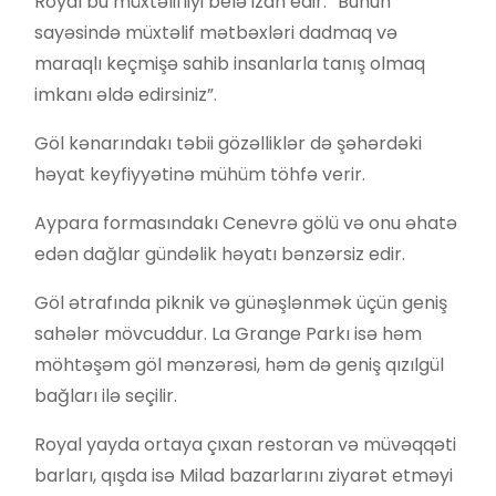
Royal bu müxtəlifliyi belə izah edir: “Bunun
sayəsində müxtəlif mətbəxləri dadmaq və
maraqlı keçmişə sahib insanlarla tanış olmaq
imkanı əldə edirsiniz”.
Göl kənarındakı təbii gözəlliklər də şəhərdəki
həyat keyfiyyətinə mühüm töhfə verir.
Aypara formasındakı Cenevrə gölü və onu əhatə
edən dağlar gündəlik həyatı bənzərsiz edir.
Göl ətrafında piknik və günəşlənmək üçün geniş
sahələr mövcuddur. La Grange Parkı isə həm
möhtəşəm göl mənzərəsi, həm də geniş qızılgül
bağları ilə seçilir.
Royal yayda ortaya çıxan restoran və müvəqqəti
barları, qışda isə Milad bazarlarını ziyarət etməyi