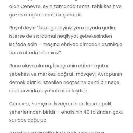
olan Cenevrə, eyni zamanda təmiz, təhlükəsiz və
gəzmək üçün rahat bir şəhərdir.
Royal deyir: “İstər getdiyiniz yerə piyada gedin,
istərsə də sıx ictimai nəqliyyat şəbəkəsindən
istifadə edin – maşına ehtiyac olmadan asanlıqla
hərəkət edə bilərsiniz”.
Buna əlavə olaraq, İsveçrənin etibarlı qatar
şəbəkəsi və mərkəzi coğrafi mövqeyi, Avropanın
demək olar ki, istənilən nöqtəsinə cəmi bir neçə
saat ərzində səyahəti asanlaşdırır.
Cenevrə, həmçinin İsveçrənin ən kosmopolit
şəhərlərindən biridir – əhalisinin 40 faizindən çoxu
xaricdə doğulub.