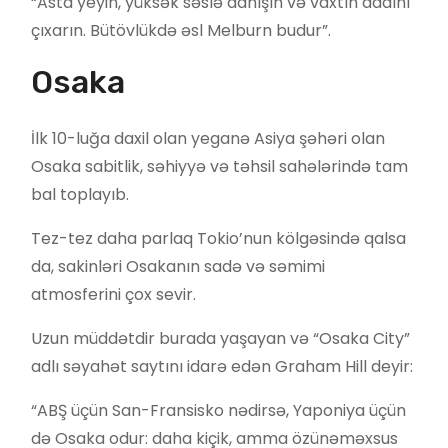
“Asta yeyin, yüksək səslə danışın və vaxtın dadını
çıxarın. Bütövlükdə əsl Melburn budur”.
Osaka
İlk 10-luğa daxil olan yeganə Asiya şəhəri olan
Osaka sabitlik, səhiyyə və təhsil sahələrində tam
bal toplayıb.
Tez-tez daha parlaq Tokio’nun kölgəsində qalsa
da, sakinləri Osakanın sadə və səmimi
atmosferini çox sevir.
Uzun müddətdir burada yaşayan və “Osaka City”
adlı səyahət saytını idarə edən Graham Hill deyir:
“ABŞ üçün San-Fransisko nədirsə, Yaponiya üçün
də Osaka odur: daha kiçik, amma özünəməxsus