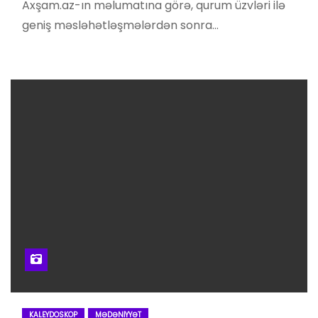
Axşam.az-ın məlumatına görə, qurum üzvləri ilə
geniş məsləhətləşmələrdən sonra…
KALEYDOSKOP
MƏDƏNIYYƏT