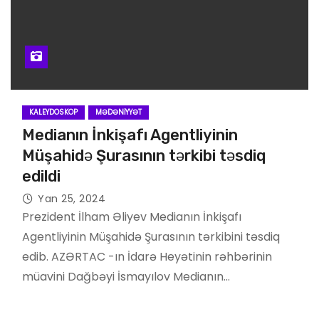
KALEYDOSKOP
MƏDƏNIYYƏT
Medianın İnkişafı Agentliyinin
Müşahidə Şurasının tərkibi təsdiq
edildi
Yan 25, 2024
Prezident İlham Əliyev Medianın İnkişafı
Agentliyinin Müşahidə Şurasının tərkibini təsdiq
edib. AZƏRTAC -ın İdarə Heyətinin rəhbərinin
müavini Dağbəyi İsmayılov Medianın…