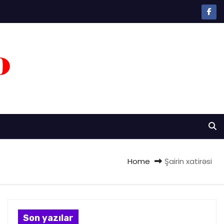
Home
Şairin xatirəsi
Son yazılar