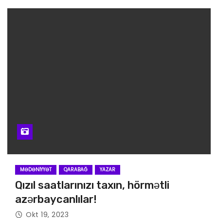
MƏDƏNIYYƏT
QARABAĞ
YAZAR
Qızıl saatlarınızı taxın, hörmətli
azərbaycanlılar!
Okt 19, 2023