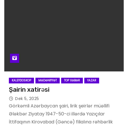
KALEYDOSKOP
MƏDƏNIYYƏT
TOP XƏBƏR
YAZAR
Şairin xatirəsi
Dek 5, 2025
Görkəmli Azərbaycan şairi, lirik şeirlər müəllifi
Ələkbər Ziyatay 1947-50-ci illərdə Yazıçılar
İttifaqının Kirovabad (Gəncə) filialına rəhbərlik