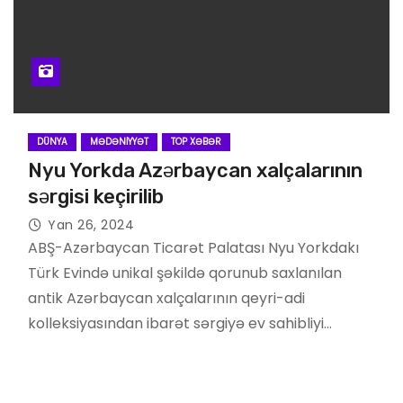
DÜNYA
MƏDƏNIYYƏT
TOP XƏBƏR
Nyu Yorkda Azərbaycan xalçalarının
sərgisi keçirilib
Yan 26, 2024
ABŞ-Azərbaycan Ticarət Palatası Nyu Yorkdakı
Türk Evində unikal şəkildə qorunub saxlanılan
antik Azərbaycan xalçalarının qeyri-adi
kolleksiyasından ibarət sərgiyə ev sahibliyi…