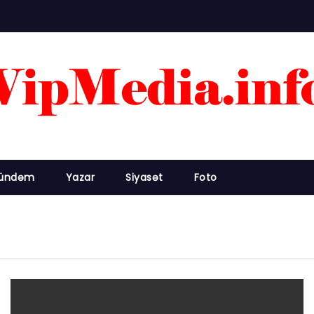
ündəm
Yazar
Siyasət
Foto