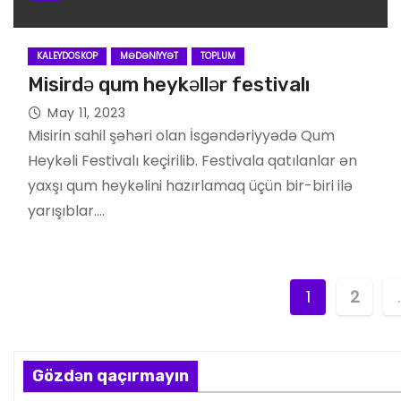
KALEYDOSKOP
MƏDƏNIYYƏT
TOPLUM
Misirdə qum heykəllər festivalı
May 11, 2023
Misirin sahil şəhəri olan İsgəndəriyyədə Qum
Heykəli Festivalı keçirilib. Festivala qatılanlar ən
yaxşı qum heykəlini hazırlamaq üçün bir-biri ilə
yarışıblar.…
P
1
2
o
s
Gözdən qaçırmayın