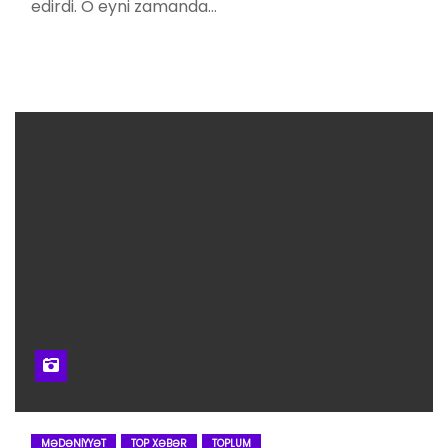
edirdi. O eyni zamanda…
MƏDƏNIYYƏT
TOP XƏBƏR
TOPLUM