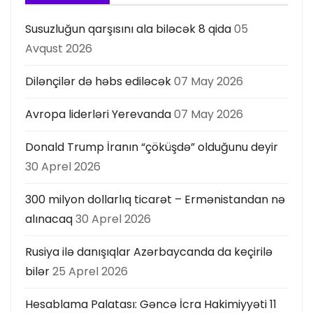
Susuzluğun qarşısını ala biləcək 8 qida
05
Avqust 2026
Dilənçilər də həbs ediləcək
07 May 2026
Avropa liderləri Yerevanda
07 May 2026
Donald Trump İranın “çöküşdə” olduğunu deyir
30 Aprel 2026
300 milyon dollarlıq ticarət – Ermənistandan nə
alınacaq
30 Aprel 2026
Rusiya ilə danışıqlar Azərbaycanda da keçirilə
bilər
25 Aprel 2026
Hesablama Palatası: Gəncə İcra Hakimiyyəti 11