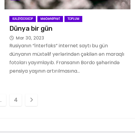
KALEYDOSKOP
MƏDƏNIYYƏT
TOPLUM
Dünya bir gün
Mar 30, 2023
Rusiyanın “İnterfaks” internet saytı bu gün
dünyanın müxtəlif yerlərindən çəkilən ən maraqlı
fotoları yayımlayıb. Fransanın Bordo şəhərində
pensiya yaşının artırılmasına…
…
4