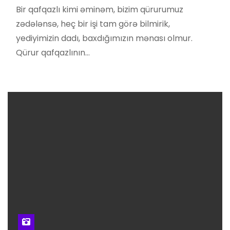
Bir qafqazlı kimi əminəm, bizim qürurumuz
zədələnsə, heç bir işi tam görə bilmirik,
yediyimizin dadı, baxdığımızın mənası olmur.
Qürur qafqazlının…