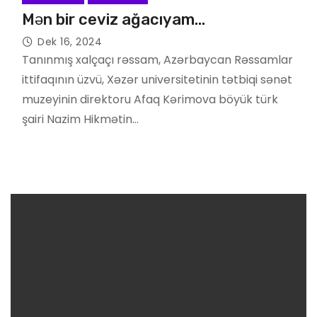
Mən bir ceviz ağacıyam…
Dek 16, 2024
Tanınmış xalçaçı rəssam, Azərbaycan Rəssamlar
ittifaqının üzvü, Xəzər universitetinin tətbiqi sənət
muzeyinin direktoru Afaq Kərimova böyük türk
şairi Nazim Hikmətin…