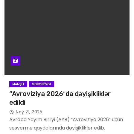
MANŞET
MƏDƏNIYYƏT
“Avroviziya 2026″da dəyişikliklər
edildi
Noy 21, 2025
Avropa Yayım Birliyi (AYB) “Avroviziya 2026” üçün
səsvermə qaydalarında dəyişikliklər edib.