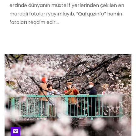
ərzində dünyanın müxtəlif yerlərindən çəkilən ən
maraqlı fotoları yayımlayıb. “Qafqazinfo” həmin
fotoları təqdim edir:…