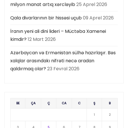
milyon manat artıq xərcləyib
25 Aprel 2026
Qala divarlarının bir hissəsi uçub
09 Aprel 2026
İranın yeni ali dini lideri – Müctəba Xamenei
kimdir?
12 Mart 2026
Azərbaycan və Ermənistan sülhə hazırlaşır. Bəs
xalqlar arasındakı nifrəti necə aradan
qaldırmaq olar?
23 Fevral 2026
BE
ÇA
Ç
CA
C
Ş
B
1
2
3
4
5
6
7
8
9