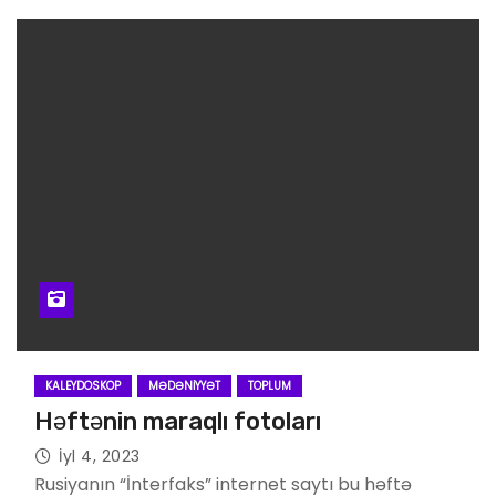
KALEYDOSKOP
MƏDƏNIYYƏT
TOPLUM
Həftənin maraqlı fotoları
İyl 4, 2023
Rusiyanın “İnterfaks” internet saytı bu həftə