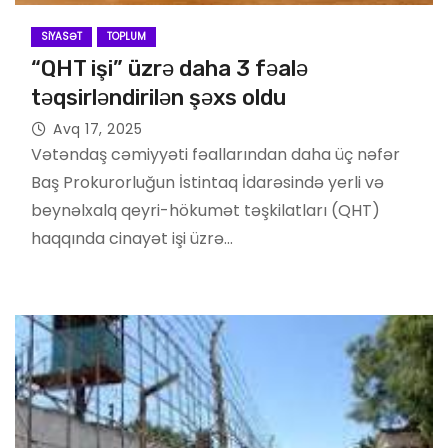
SIYASƏT
TOPLUM
“QHT işi” üzrə daha 3 fəalə
təqsirləndirilən şəxs oldu
Avq 17, 2025
Vətəndaş cəmiyyəti fəallarından daha üç nəfər
Baş Prokurorluğun İstintaq İdarəsində yerli və
beynəlxalq qeyri-hökumət təşkilatları (QHT)
haqqında cinayət işi üzrə…