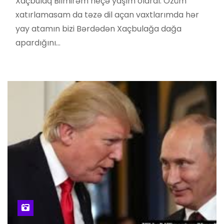
Xaçbulaq Bilmirəm neçə yaşım olardı. Özüm
xatırlamasam da təzə dil açan vaxtlarımda hər
yay atamın bizi Bərdədən Xaçbulağa dağa
apardığını…