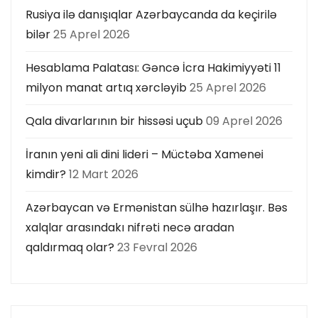
Rusiya ilə danışıqlar Azərbaycanda da keçirilə
bilər
25 Aprel 2026
Hesablama Palatası: Gəncə İcra Hakimiyyəti 11
milyon manat artıq xərcləyib
25 Aprel 2026
Qala divarlarının bir hissəsi uçub
09 Aprel 2026
İranın yeni ali dini lideri – Müctəba Xamenei
kimdir?
12 Mart 2026
Azərbaycan və Ermənistan sülhə hazırlaşır. Bəs
xalqlar arasındakı nifrəti necə aradan
qaldırmaq olar?
23 Fevral 2026