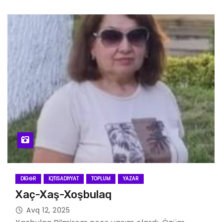
DIGƏR
İQTISADIYYAT
TOPLUM
YAZAR
Xaç-Xaş-Xoşbulaq
Avq 12, 2025