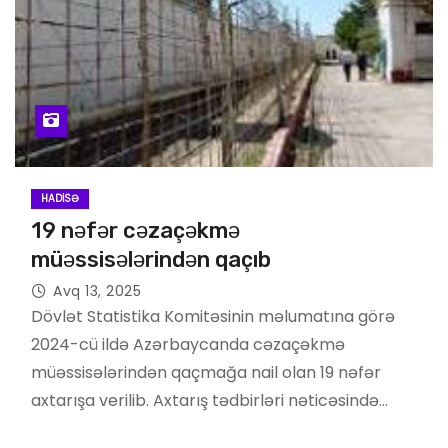
HADISƏ
19 nəfər cəzaçəkmə
müəssisələrindən qaçıb
Avq 13, 2025
Dövlət Statistika Komitəsinin məlumatına görə
2024-cü ildə Azərbaycanda cəzaçəkmə
müəssisələrindən qaçmağa nail olan 19 nəfər
axtarışa verilib. Axtarış tədbirləri nəticəsində…