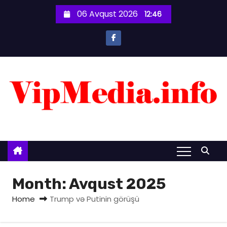
S
06 Avqust 2026
12:46
k
i
p
t
o
c
o
n
t
e
n
t
Month:
Avqust 2025
Home
Trump və Putinin görüşü