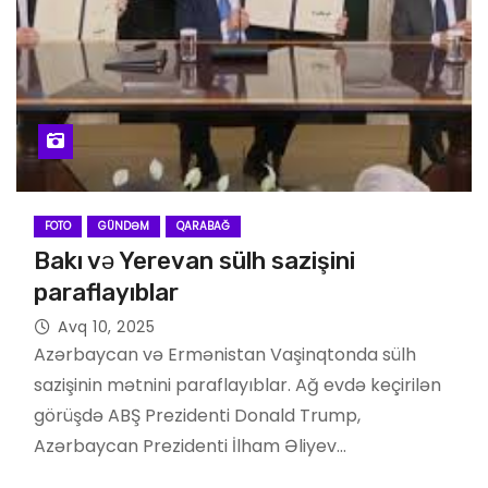
FOTO
GÜNDƏM
QARABAĞ
Bakı və Yerevan sülh sazişini
paraflayıblar
Avq 10, 2025
Azərbaycan və Ermənistan Vaşinqtonda sülh
sazişinin mətnini paraflayıblar. Ağ evdə keçirilən
görüşdə ABŞ Prezidenti Donald Trump,
Azərbaycan Prezidenti İlham Əliyev…