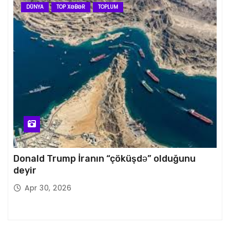
DÜNYA
TOP XƏBƏR
TOPLUM
Donald Trump İranın “çöküşdə” olduğunu
deyir
Apr 30, 2026