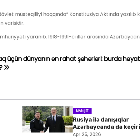
vlət müstəqilliyi haqqında” Konstitusiya Aktında yazılıb ki
varisidir.
mhuriyyəti yaranıb. 1918-1991-ci illər arasında Azərbaycan
 üçün dünyanın ən rahat şəhərləri: burda həyat
r?
MANŞET
Rusiya ilə danışıqlar
Azərbaycanda da keçiril
Apr 25, 2026