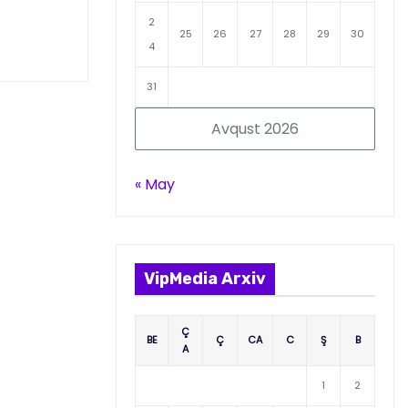
2
25
26
27
28
29
30
4
31
Avqust 2026
« May
VipMedia Arxiv
Ç
BE
Ç
CA
C
Ş
B
A
1
2