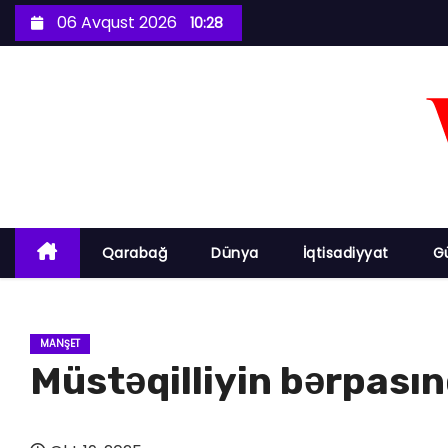
S
06 Avqust 2026
10:28
k
i
p
t
o
c
o
n
Qarabağ
Dünya
İqtisadiyyat
G
t
e
n
MANŞET
t
Müstəqilliyin bərpasın