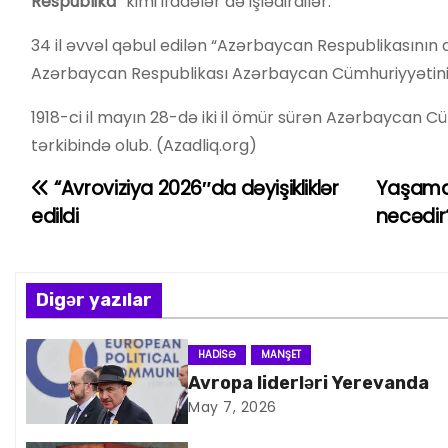
Respublika”
kimi ifadələr də işlədirdilər.
34 il əvvəl qəbul edilən “Azərbaycan Respublikasının dö
Azərbaycan Respublikası Azərbaycan Cümhuriyyətinin 
1918-ci il mayın 28-də iki il ömür sürən Azərbaycan Cü
tərkibində olub. (Azadliq.org)
“Avroviziya 2026″da dəyişikliklər
Yaşamaq
Y
edildi
necədi
a
z
Digər yazılar
ı
n
HADISƏ
MANŞET
Avropa liderləri Yerevanda
a
May 7, 2026