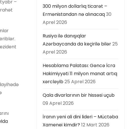
ktyabr –
300 milyon dollarlıq ticarət –
irahət
Ermənistandan nə alınacaq
30
Aprel 2026
nlar
Rusiya ilə danışıqlar
riblər.
Azərbaycanda da keçirilə bilər
25
rezident
Aprel 2026
Hesablama Palatası: Gəncə İcra
Hakimiyyəti 11 milyon manat artıq
xərcləyib
25 Aprel 2026
 layihədə
ə
Qala divarlarının bir hissəsi uçub
09 Aprel 2026
arını
İranın yeni ali dini lideri – Müctəba
vida
Xamenei kimdir?
12 Mart 2026