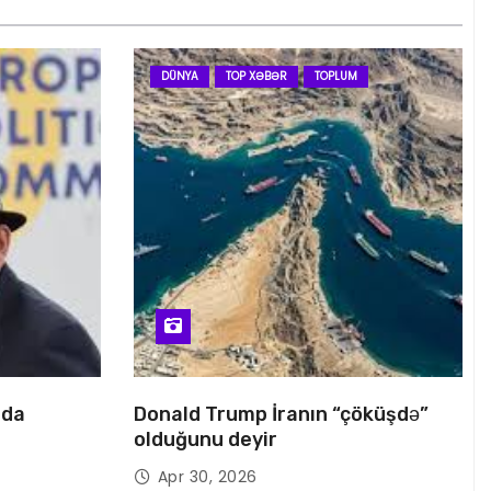
DÜNYA
TOP XƏBƏR
TOPLUM
nda
Donald Trump İranın “çöküşdə”
olduğunu deyir
Apr 30, 2026