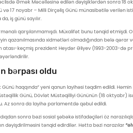
 Məclisdə Əmək Məcəlləsinə edilən dəyişiklərdən sonra 18 o
 və 17 noyabr – Milli Dirçəliş Günü münasibətilə verilən ist
da, iş günü sayılır.
rmənalı qarşılanmamışdı. Müxalifət bunu tənqid etmişdi. O
liyin qazanılmasında xidmətləri olmadığından belə qərar ve
in atası-keçmiş prezident Heydər Əliyev (1993-2003-də p
ərləndirilir.
in bərpası oldu
lik Günü haqqında” yeni qanun layihəsi təqdim edildi. Həmin
təqillik Günü, Dövlət Müstəqilliyi Gününün (18 oktyabr) is
du. Az sonra da layihə parlamentdə qəbul edildi.
dıqdan sonra bəzi sosial şəbəkə istifadəçiləri öz narazılıql
n dəyişdirilməsini tənqid edirdilər. Hətta bəzi narazılar
“əl