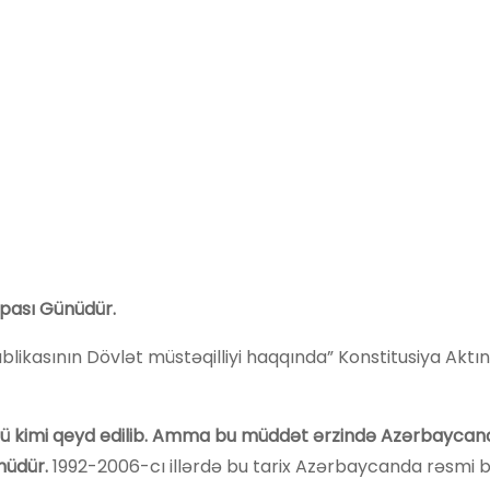
rpası Günüdür.
blikasının Dövlət müstəqilliyi haqqında” Konstitusiya Aktın
ünü kimi qeyd edilib. Amma bu müddət ərzində Azərbaycan
ünüdür.
1992-2006-cı illərdə bu tarix Azərbaycanda rəsmi