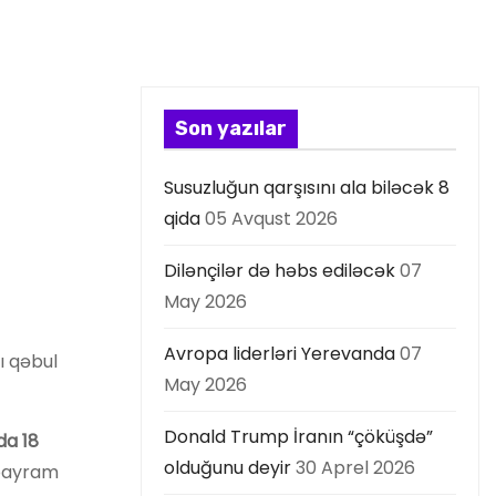
Son yazılar
Susuzluğun qarşısını ala biləcək 8
qida
05 Avqust 2026
Dilənçilər də həbs ediləcək
07
May 2026
Avropa liderləri Yerevanda
07
ı qəbul
May 2026
Donald Trump İranın “çöküşdə”
da 18
olduğunu deyir
30 Aprel 2026
 bayram