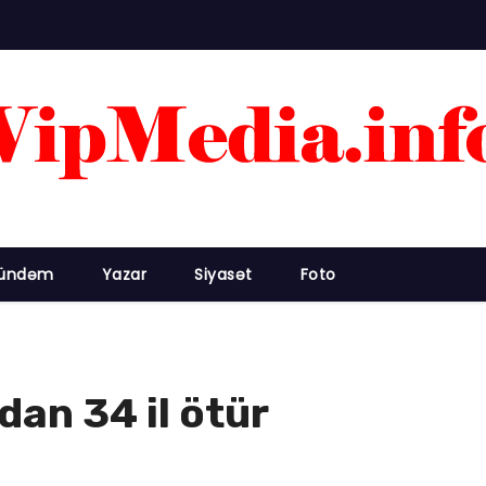
ündəm
Yazar
Siyasət
Foto
dan 34 il ötür