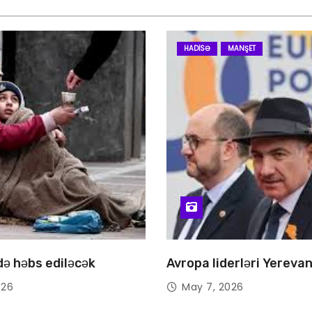
HADISƏ
MANŞET
 də həbs ediləcək
Avropa liderləri Yereva
026
May 7, 2026