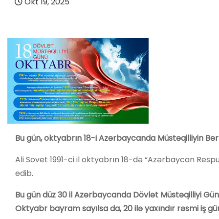
Okt 19, 2025
Bu gün, oktyabrın 18-i Azərbaycanda Müstəqilliyin Bə
Ali Sovet 1991-ci il oktyabrın 18-də “Azərbaycan Respu
edib.
Bu gün düz 30 il Azərbaycanda Dövlət Müstəqilliyi G
Oktyabr bayram sayılsa da, 20 ilə yaxındır rəsmi iş g