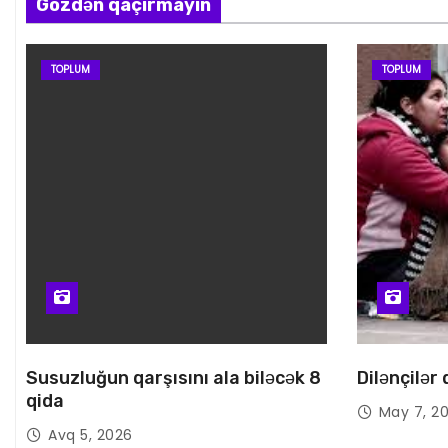
Gözdən qaçırmayın
TOPLUM
TOPLUM
Susuzluğun qarşısını ala biləcək 8
Dilənçilər
qida
May 7, 2
Avq 5, 2026