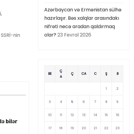
Azərbaycan və Ermənistan sülhə
,
hazırlaşır. Bəs xalqlar arasındakı
nifrəti necə aradan qaldırmaq
olar?
23 Fevral 2026
 SSRİ-nin
Ç
BE
Ç
CA
C
Ş
B
A
1
2
3
4
5
6
7
8
9
10
11
12
13
14
15
16
ə bilər
17
18
19
20
21
22
23