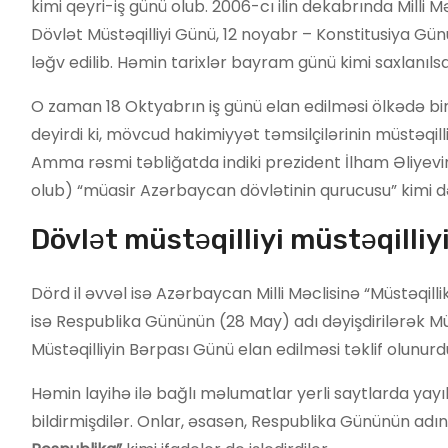
kimi qeyri-iş günü olub. 2006-cı ilin dekabrında Milli
Dövlət Müstəqilliyi Günü, 12 noyabr – Konstitusiya Günü
ləğv edilib. Həmin tarixlər bayram günü kimi saxlanılsa 
O zaman 18 Oktyabrın iş günü elan edilməsi ölkədə bi
deyirdi ki, mövcud hakimiyyət təmsilçilərinin müstəqil
Amma rəsmi təbliğatda indiki prezident İlham Əliyev
olub) “müasir Azərbaycan dövlətinin qurucusu” kimi dəy
Dövlət müstəqilliyi müstəqilliy
Dörd il əvvəl isə Azərbaycan Milli Məclisinə “Müstəqil
isə Respublika Gününün (28 May) adı dəyişdirilərək Müs
Müstəqilliyin Bərpası Günü elan edilməsi təklif olunur
Həmin layihə ilə bağlı məlumatlar yerli saytlarda yayıl
bildirmişdilər. Onlar, əsasən, Respublika Gününün adını