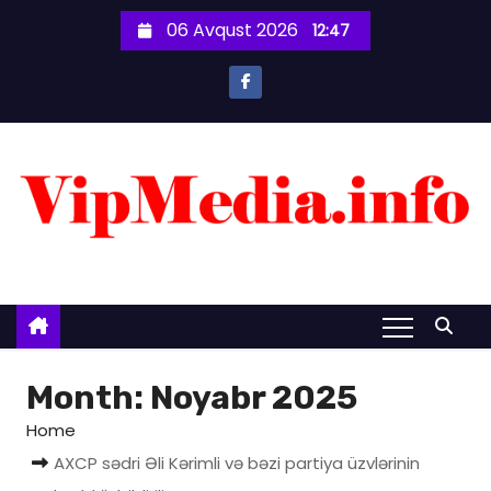
S
06 Avqust 2026
12:47
k
i
p
t
o
c
o
n
t
e
n
t
Month:
Noyabr 2025
Home
AXCP sədri Əli Kərimli və bəzi partiya üzvlərinin