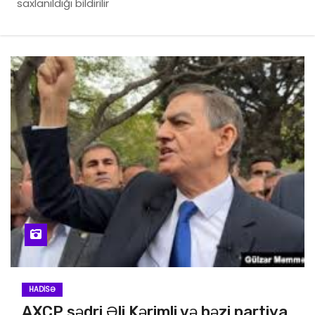
saxlanıldığı bildirilir
HADISƏ
AXCP sədri Əli Kərimli və bəzi partiya