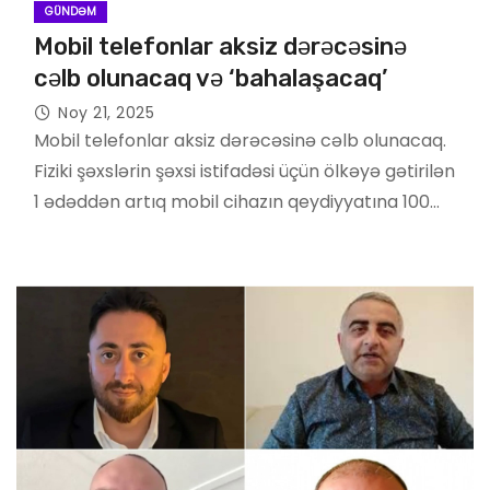
GÜNDƏM
Mobil telefonlar aksiz dərəcəsinə
cəlb olunacaq və ‘bahalaşacaq’
Noy 21, 2025
Mobil telefonlar aksiz dərəcəsinə cəlb olunacaq.
Fiziki şəxslərin şəxsi istifadəsi üçün ölkəyə gətirilən
1 ədəddən artıq mobil cihazın qeydiyyatına 100…