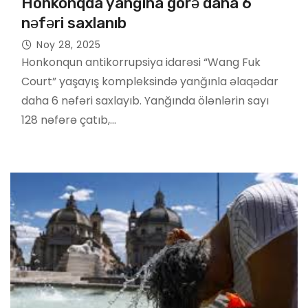
Honkonqda yanğına görə daha 6
nəfəri saxlanıb
Noy 28, 2025
Honkonqun antikorrupsiya idarəsi “Wang Fuk
Court” yaşayış kompleksində yanğınla əlaqədar
daha 6 nəfəri saxlayıb. Yanğında ölənlərin sayı
128 nəfərə çatıb,…