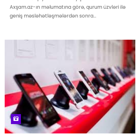
Axşam.az-ın məlumatına görə, qurum üzvləri ilə
geniş məsləhətləşmələrdən sonra…