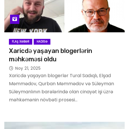
FLAŞ XƏBƏR
HADISƏ
Xaricdə yaşayan blogerlərin
məhkəməsi oldu
Noy 21, 2025
Xaricdə yaşayan blogerlər Tural Sadıqlı, Elşad
Məmmədov, Qurban Məmmədov və Süleyman
Süleymanlının barələrində olan cinayət işi üzrə
məhkəmənin növbəti prosesi…