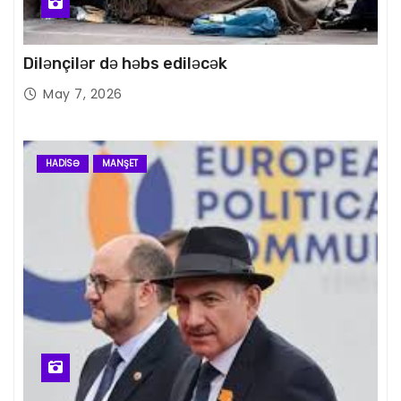
Dilənçilər də həbs ediləcək
May 7, 2026
HADISƏ
MANŞET