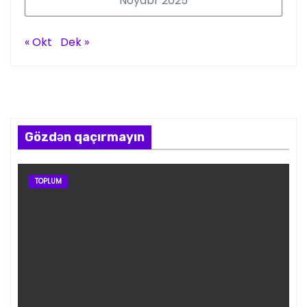
Noyabr 2025
« Okt
Dek »
Gözdən qaçırmayın
TOPLUM