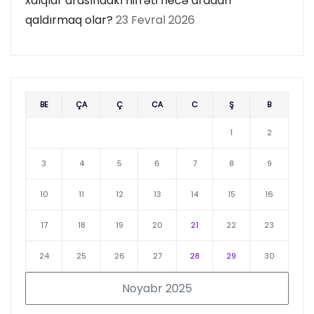
xalqlar arasındakı nifrəti necə aradan
qaldırmaq olar?
23 Fevral 2026
BE
ÇA
Ç
CA
C
Ş
B
1
2
3
4
5
6
7
8
9
10
11
12
13
14
15
16
17
18
19
20
21
22
23
24
25
26
27
28
29
30
Noyabr 2025