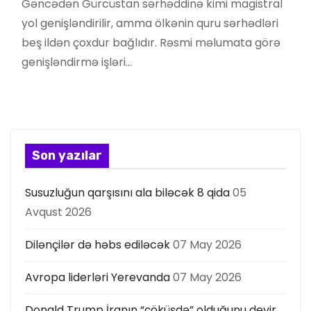
Gəncədən Gürcüstan sərhəddinə kimi magistral
yol genişləndirilir, amma ölkənin quru sərhədləri
beş ildən çoxdur bağlıdır. Rəsmi məlumata görə
genişləndirmə işləri…
Son yazılar
Susuzluğun qarşısını ala biləcək 8 qida
05
Avqust 2026
Dilənçilər də həbs ediləcək
07 May 2026
Avropa liderləri Yerevanda
07 May 2026
Donald Trump İranın “çöküşdə” olduğunu deyir