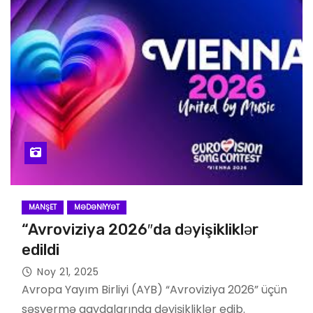
MANŞET
MƏDƏNIYYƏT
“Avroviziya 2026″da dəyişikliklər
edildi
Noy 21, 2025
Avropa Yayım Birliyi (AYB) “Avroviziya 2026” üçün
səsvermə qaydalarında dəyişikliklər edib.