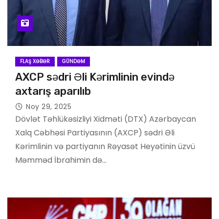
FLAŞ XƏBƏR
GÜNDƏM
AXCP sədri Əli Kərimlinin evində
axtarış aparılıb
Noy 29, 2025
Dövlət Təhlükəsizliyi Xidməti (DTX) Azərbaycan
Xalq Cəbhəsi Partiyasının (AXCP) sədri Əli
Kərimlinin və partiyanın Rəyasət Heyətinin üzvü
Məmməd İbrahimin də…