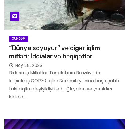
GÜNDƏM
“Dünya soyuyur” və digər iqlim
mifləri: İddialar və həqiqətlər
Noy 28, 2025
Birləşmiş Millətlər Təşkilatının Braziliyada
keçirilmiş COP30 İqlim Sammiti yenicə başa çatıb.
Lakin iqlim dəyişikliyi ilə bağlı yalan və yanıldıcı
iddialar…