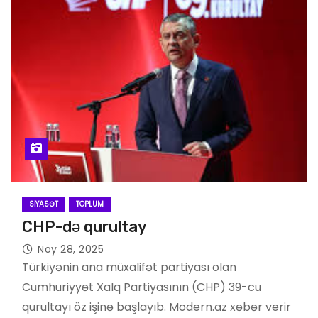
SIYASƏT
TOPLUM
CHP-də qurultay
Noy 28, 2025
Türkiyənin ana müxalifət partiyası olan
Cümhuriyyət Xalq Partiyasının (CHP) 39-cu
qurultayı öz işinə başlayıb. Modern.az xəbər verir