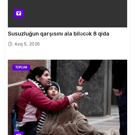
Susuzluğun qarşısını ala biləcək 8 qida
Avq 5, 2026
TOPLUM