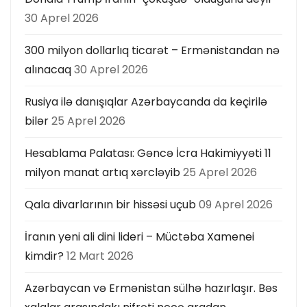
30 Aprel 2026
300 milyon dollarlıq ticarət – Ermənistandan nə
alınacaq
30 Aprel 2026
Rusiya ilə danışıqlar Azərbaycanda da keçirilə
bilər
25 Aprel 2026
Hesablama Palatası: Gəncə İcra Hakimiyyəti 11
milyon manat artıq xərcləyib
25 Aprel 2026
Qala divarlarının bir hissəsi uçub
09 Aprel 2026
İranın yeni ali dini lideri – Müctəba Xamenei
kimdir?
12 Mart 2026
Azərbaycan və Ermənistan sülhə hazırlaşır. Bəs