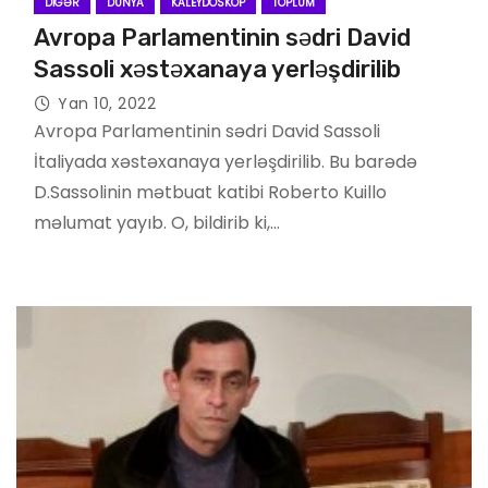
DIGƏR
DÜNYA
KALEYDOSKOP
TOPLUM
Avropa Parlamentinin sədri David
Sassoli xəstəxanaya yerləşdirilib
Yan 10, 2022
Avropa Parlamentinin sədri David Sassoli
İtaliyada xəstəxanaya yerləşdirilib. Bu barədə
D.Sassolinin mətbuat katibi Roberto Kuillo
məlumat yayıb. O, bildirib ki,…