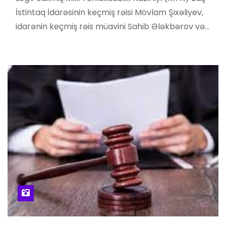
İstintaq İdarəsinin keçmiş rəisi Mövlam Şıxəliyev,
idarənin keçmiş rəis müavini Sahib Ələkbərov və…