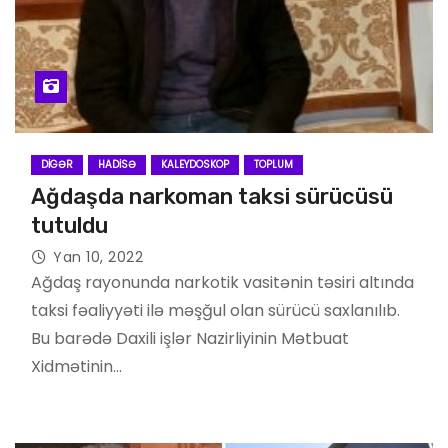
DIGƏR
HADISƏ
KALEYDOSKOP
TOPLUM
Ağdaşda narkoman taksi sürücüsü
tutuldu
Yan 10, 2022
Ağdaş rayonunda narkotik vasitənin təsiri altında
taksi fəaliyyəti ilə məşğul olan sürücü saxlanılıb.
Bu barədə Daxili işlər Nazirliyinin Mətbuat
Xidmətinin…