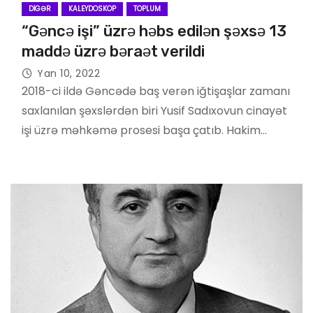
DIGƏR
KALEYDOSKOP
TOPLUM
“Gəncə işi” üzrə həbs edilən şəxsə 13
maddə üzrə bəraət verildi
Yan 10, 2022
2018-ci ildə Gəncədə baş verən iğtişaşlar zamanı
saxlanılan şəxslərdən biri Yusif Sadıxovun cinayət
işi üzrə məhkəmə prosesi başa çatıb. Hakim…