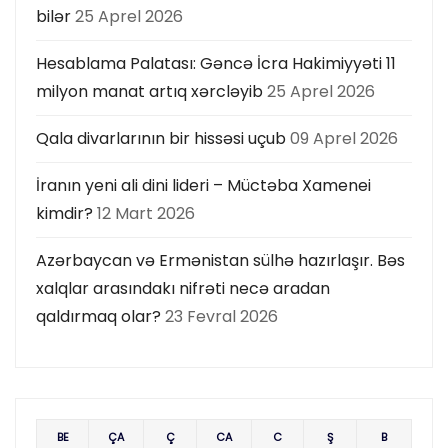
bilər
25 Aprel 2026
Hesablama Palatası: Gəncə İcra Hakimiyyəti 11
milyon manat artıq xərcləyib
25 Aprel 2026
Qala divarlarının bir hissəsi uçub
09 Aprel 2026
İranın yeni ali dini lideri – Müctəba Xamenei
kimdir?
12 Mart 2026
Azərbaycan və Ermənistan sülhə hazırlaşır. Bəs
xalqlar arasındakı nifrəti necə aradan
qaldırmaq olar?
23 Fevral 2026
BE
ÇA
Ç
CA
C
Ş
B