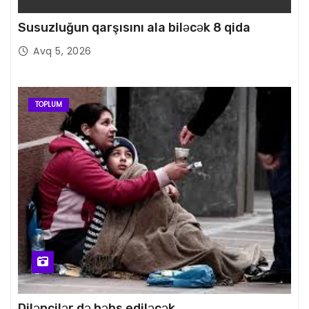
Susuzluğun qarşısını ala biləcək 8 qida
Avq 5, 2026
TOPLUM
Dilənçilər də həbs ediləcək