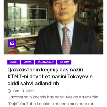
DIGƏR
DÜNYA
KALEYDOSKOP
TOPLUM
Qazaxıstanın keçmiş baş naziri
KTMT-ni dəvət etməsini Tokayevin
ciddi səhvi adlandırıb
Yan 10, 2022
Qazaxıstanın keçmiş baş naziri Akejan Kajegeldin
“Dojd” YouTube kanalının efirində çıxış edərkən