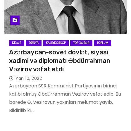
DIGƏR
DÜNYA
KALEYDOSKOP
TOP XƏBƏR
TOPLUM
Azərbaycan-sovet dövlət, siyasi
xadimi və diplomatı Əbdürrəhman
Vəzirov vəfat etdi
Yan 10, 2022
Azərbaycan SSR Kommunist Partiyasının birinci
katibi olmuş Əbdürrəhman Vəzirov vəfat edib. Bu
barədə Ə. Vəzirovun yaxınları məlumat yayıb.
Bildirilib ki,…