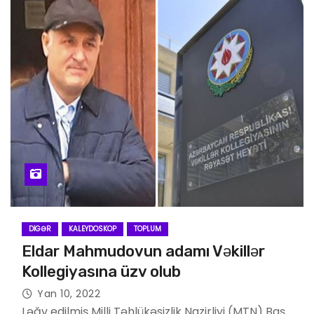
DIGƏR
KALEYDOSKOP
TOPLUM
Eldar Mahmudovun adamı Vəkillər
Kollegiyasına üzv olub
Yan 10, 2022
Ləğv edilmiş Milli Təhlükəsizlik Nazirliyi (MTN) Baş