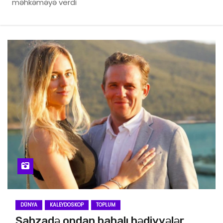
məhkəməyə verdi
DÜNYA
KALEYDOSKOP
TOPLUM
Şahzadə ondan bahalı hədiyyələr