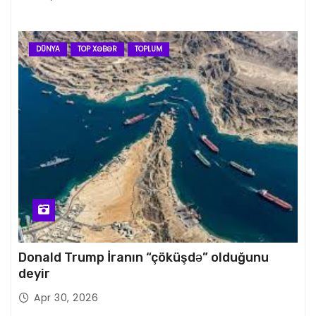
DÜNYA
TOP XƏBƏR
TOPLUM
Donald Trump İranın “çöküşdə” olduğunu
deyir
Apr 30, 2026