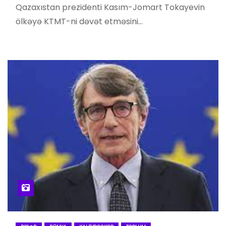
Qazaxıstan prezidenti Kasım-Jomart Tokayevin
ölkəyə KTMT-ni dəvət etməsini…