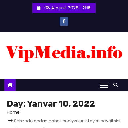
S
08 Avqust 2026
21:16
k
i
p
t
o
c
o
n
t
e
n
t
Day:
Yanvar 10, 2022
Home
Şahzadə ondan bahalı hədiyyələr istəyən sevgilisini