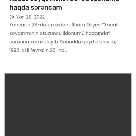
haqda sərəncam
Yan 28, 2022
Yanvarın 28-də prezident İlham Əliyev “Xocalı
soyqırımının otuzuncu ildönümü haqqında”
sərəncam imzalayıb. Sənəddə qeyd olunur ki,
1992-ci il fevralın 26-na…