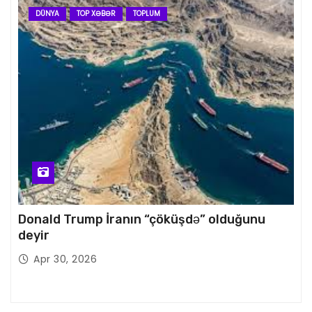
DÜNYA
TOP XƏBƏR
TOPLUM
Donald Trump İranın “çöküşdə” olduğunu
deyir
Apr 30, 2026