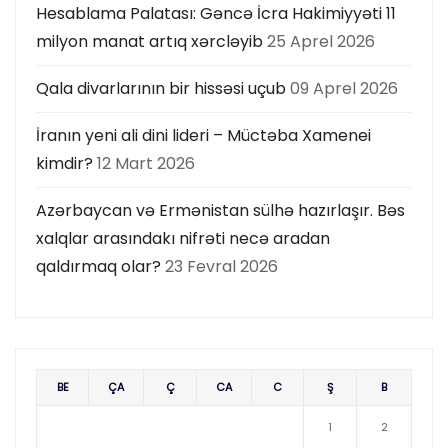
Hesablama Palatası: Gəncə İcra Hakimiyyəti 11
milyon manat artıq xərcləyib
25 Aprel 2026
Qala divarlarının bir hissəsi uçub
09 Aprel 2026
İranın yeni ali dini lideri – Müctəba Xamenei
kimdir?
12 Mart 2026
Azərbaycan və Ermənistan sülhə hazırlaşır. Bəs
xalqlar arasındakı nifrəti necə aradan
qaldırmaq olar?
23 Fevral 2026
BE
ÇA
Ç
CA
C
Ş
B
1
2