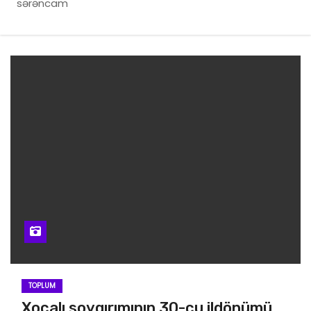
sərəncam
TOPLUM
Xocalı soyqırımının 30-cu ildönümü