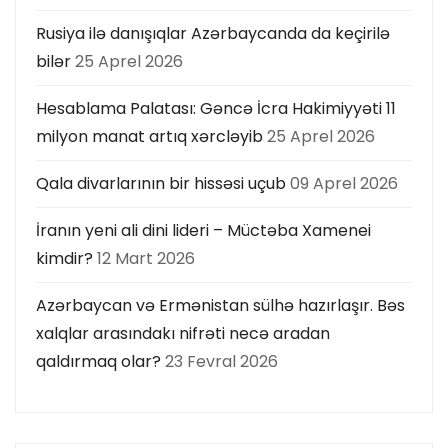
Rusiya ilə danışıqlar Azərbaycanda da keçirilə
bilər
25 Aprel 2026
Hesablama Palatası: Gəncə İcra Hakimiyyəti 11
milyon manat artıq xərcləyib
25 Aprel 2026
Qala divarlarının bir hissəsi uçub
09 Aprel 2026
İranın yeni ali dini lideri – Müctəba Xamenei
kimdir?
12 Mart 2026
Azərbaycan və Ermənistan sülhə hazırlaşır. Bəs
xalqlar arasındakı nifrəti necə aradan
qaldırmaq olar?
23 Fevral 2026