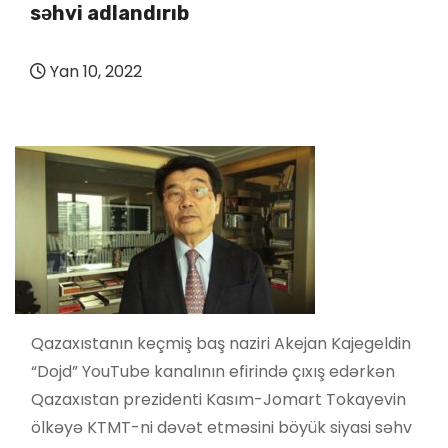
səhvi adlandırıb
Yan 10, 2022
Qazaxıstanın keçmiş baş naziri Akejan Kajegeldin
“Dojd” YouTube kanalının efirində çıxış edərkən
Qazaxıstan prezidenti Kasım-Jomart Tokayevin
ölkəyə KTMT-ni dəvət etməsini böyük siyasi səhv