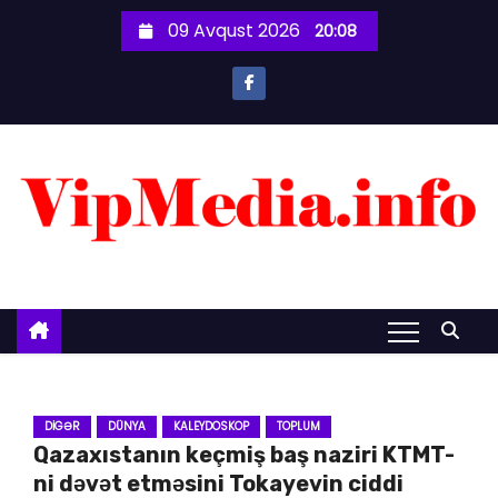
S
09 Avqust 2026
20:08
k
i
p
t
o
c
o
n
t
e
n
t
DIGƏR
DÜNYA
KALEYDOSKOP
TOPLUM
Qazaxıstanın keçmiş baş naziri KTMT-
ni dəvət etməsini Tokayevin ciddi