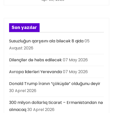
y
a
s
Son yazılar
ı
Susuzluğun qarşısını ala biləcək 8 qida
05
Avqust 2026
Dilənçilər də həbs ediləcək
07 May 2026
Avropa liderləri Yerevanda
07 May 2026
Donald Trump İranın “çöküşdə” olduğunu deyir
30 Aprel 2026
300 milyon dollarlıq ticarət – Ermənistandan nə
alınacaq
30 Aprel 2026