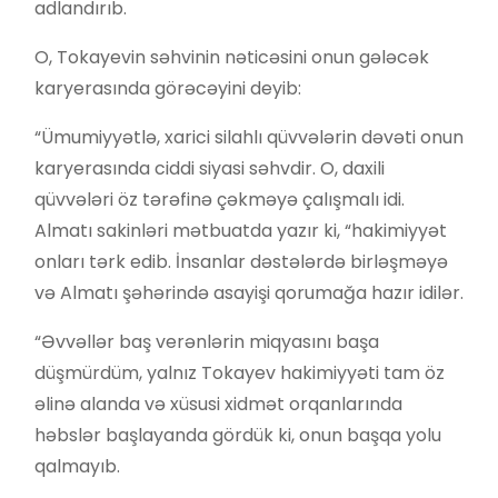
adlandırıb.
O, Tokayevin səhvinin nəticəsini onun gələcək
karyerasında görəcəyini deyib:
“Ümumiyyətlə, xarici silahlı qüvvələrin dəvəti onun
karyerasında ciddi siyasi səhvdir. O, daxili
qüvvələri öz tərəfinə çəkməyə çalışmalı idi.
Almatı sakinləri mətbuatda yazır ki, “hakimiyyət
onları tərk edib. İnsanlar dəstələrdə birləşməyə
və Almatı şəhərində asayişi qorumağa hazır idilər.
“Əvvəllər baş verənlərin miqyasını başa
düşmürdüm, yalnız Tokayev hakimiyyəti tam öz
əlinə alanda və xüsusi xidmət orqanlarında
həbslər başlayanda gördük ki, onun başqa yolu
qalmayıb.