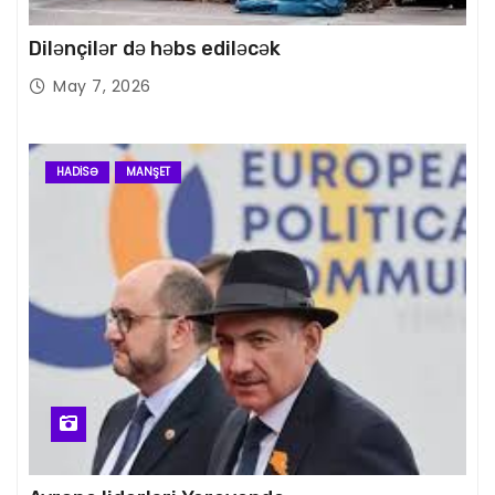
Dilənçilər də həbs ediləcək
May 7, 2026
HADISƏ
MANŞET