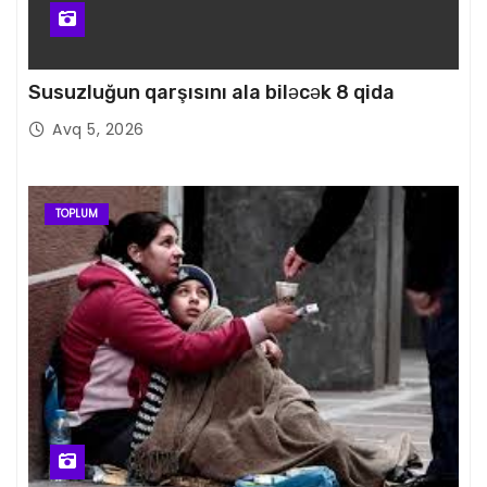
Susuzluğun qarşısını ala biləcək 8 qida
Avq 5, 2026
TOPLUM