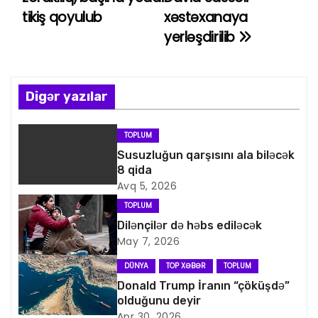
tikiş qoyulub
xəstəxanaya
z
yerləşdirilib
ı
n
Digər yazılar
a
v
TOPLUM
Susuzluğun qarşısını ala biləcək
i
8 qida
Avq 5, 2026
q
TOPLUM
a
Dilənçilər də həbs ediləcək
May 7, 2026
s
DÜNYA
TOP XƏBƏR
TOPLUM
i
Donald Trump İranın “çöküşdə”
olduğunu deyir
Apr 30, 2026