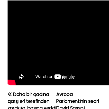
Daha bir qadına
Avropa
Y
qarşı əri tərəfindən
Parlamentinin sədri
a
zorakılıq, başına yeddi
David Sassoli