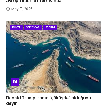
Avropa liderləri Yerevanda
May 7, 2026
DÜNYA
TOP XƏBƏR
TOPLUM
Donald Trump İranın “çöküşdə” olduğunu
deyir