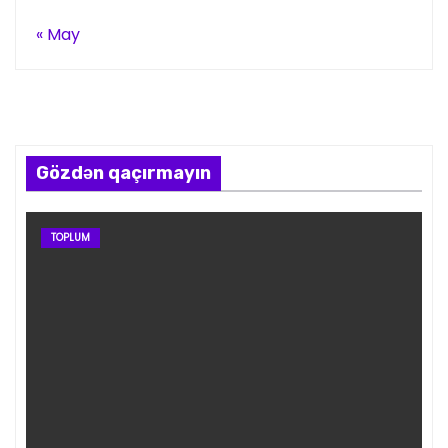
« May
Gözdən qaçırmayın
TOPLUM