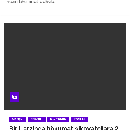
yaxın təzminat ödəyib.
MANŞET
SIYASƏT
TOP XƏBƏR
TOPLUM
Bir il ərzində hökumət şikayətçilərə 2