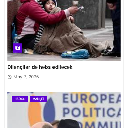
Dilənçilər də həbs ediləcək
May 7, 2026
HADISƏ
MANŞET