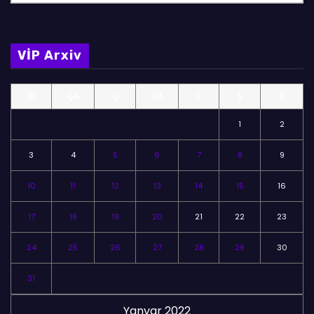
ö
l
m
VİP Arxiv
ə
l
BE
ÇA
Ç
CA
C
Ş
B
ə
r
1
2
3
4
5
6
7
8
9
10
11
12
13
14
15
16
17
18
19
20
21
22
23
24
25
26
27
28
29
30
31
Yanvar 2022