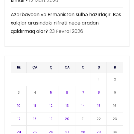
kimdir?
12 Mart 2026
Azərbaycan və Ermənistan sülhə hazırlaşır. Bəs
xalqlar arasındakı nifrəti necə aradan
qaldırmaq olar?
23 Fevral 2026
BE
ÇA
Ç
CA
C
Ş
B
1
2
3
4
5
6
7
8
9
10
11
12
13
14
15
16
17
18
19
20
21
22
23
24
25
26
27
28
29
30