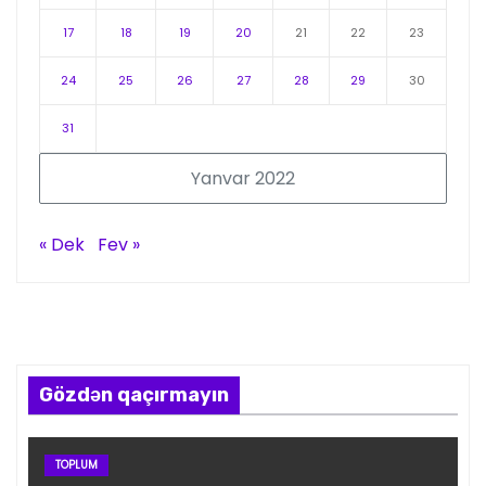
17
18
19
20
21
22
23
24
25
26
27
28
29
30
31
Yanvar 2022
« Dek
Fev »
Gözdən qaçırmayın
TOPLUM