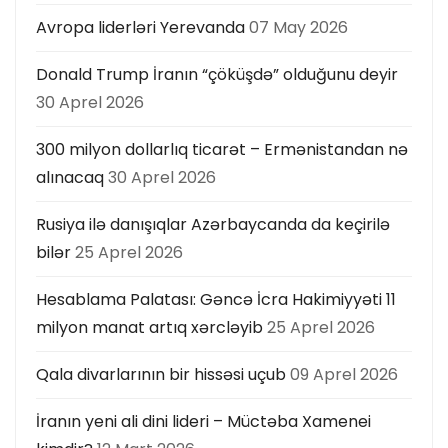
Avropa liderləri Yerevanda
07 May 2026
Donald Trump İranın “çöküşdə” olduğunu deyir
30 Aprel 2026
300 milyon dollarlıq ticarət – Ermənistandan nə
alınacaq
30 Aprel 2026
Rusiya ilə danışıqlar Azərbaycanda da keçirilə
bilər
25 Aprel 2026
Hesablama Palatası: Gəncə İcra Hakimiyyəti 11
milyon manat artıq xərcləyib
25 Aprel 2026
Qala divarlarının bir hissəsi uçub
09 Aprel 2026
İranın yeni ali dini lideri – Müctəba Xamenei