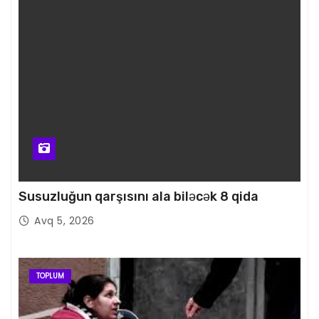
Susuzluğun qarşısını ala biləcək 8 qida
Avq 5, 2026
TOPLUM