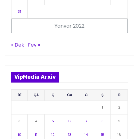
31
Yanvar 2022
« Dek
Fev »
VipMedia Arxiv
BE
ÇA
Ç
CA
C
Ş
B
1
2
3
4
5
6
7
8
9
10
11
12
13
14
15
16