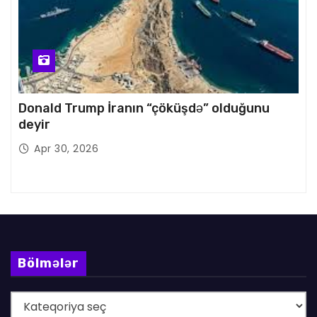
Donald Trump İranın “çöküşdə” olduğunu
deyir
Apr 30, 2026
Bölmələr
B