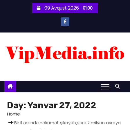
S
09 Avqust 2026
01:00
k
i
p
t
o
c
o
n
t
e
n
t
Day:
Yanvar 27, 2022
Home
Bir il ərzində hökumət şikayətçilərə 2 milyon avroya