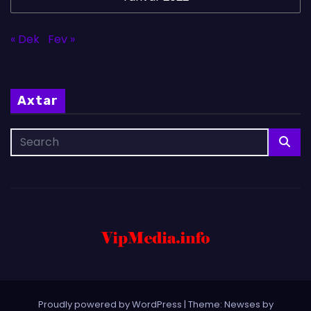
« Dek
Fev »
Axtar
Proudly powered by WordPress
|
Theme: Newses by