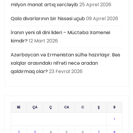
milyon manat artıq xərcləyib
25 Aprel 2026
Qala divarlarının bir hissəsi uçub
09 Aprel 2026
İranın yeni ali dini lideri – Müctəba Xamenei
kimdir?
12 Mart 2026
Azərbaycan və Ermənistan sülhə hazırlaşır. Bəs
xalqlar arasındakı nifrəti necə aradan
qaldırmaq olar?
23 Fevral 2026
BE
ÇA
Ç
CA
C
Ş
B
1
2
3
4
5
6
7
8