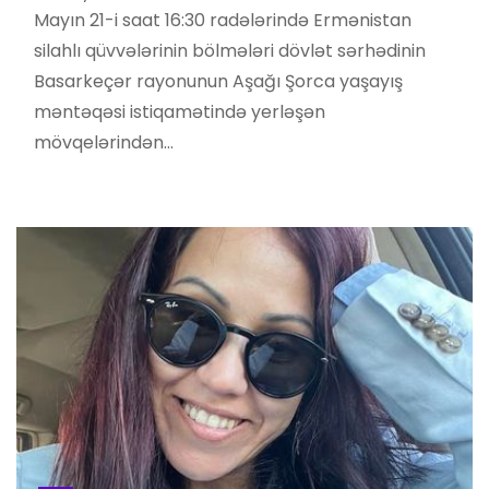
Mayın 21-i saat 16:30 radələrində Ermənistan
silahlı qüvvələrinin bölmələri dövlət sərhədinin
Basarkeçər rayonunun Aşağı Şorca yaşayış
məntəqəsi istiqamətində yerləşən
mövqelərindən…