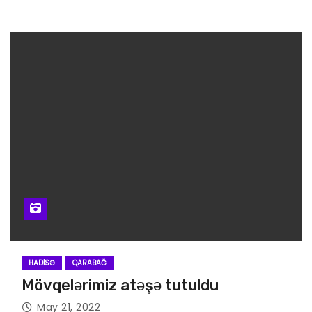
HADISƏ
QARABAĞ
Mövqelərimiz atəşə tutuldu
May 21, 2022