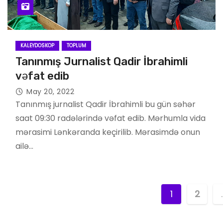
KALEYDOSKOP
TOPLUM
Tanınmış Jurnalist Qadir İbrahimli
vəfat edib
May 20, 2022
Tanınmış jurnalist Qadir İbrahimli bu gün səhər
saat 09:30 radələrində vəfat edib. Mərhumla vida
mərasimi Lənkəranda keçirilib. Mərasimdə onun
ailə…
P
1
2
o