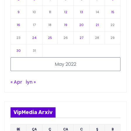
9
10
11
12
13
14
15
16
17
18
19
20
21
22
23
24
25
26
27
28
29
30
31
May 2022
« Apr
İyn »
VipMedia Arxiv
BE
ÇA
Ç
CA
C
Ş
B