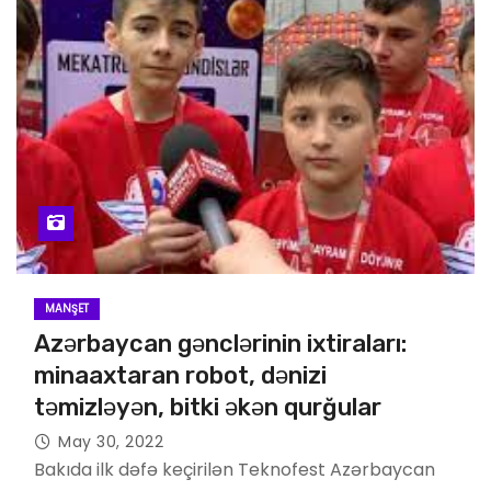
MANŞET
Azərbaycan gənclərinin ixtiraları:
minaaxtaran robot, dənizi
təmizləyən, bitki əkən qurğular
May 30, 2022
Bakıda ilk dəfə keçirilən Teknofest Azərbaycan