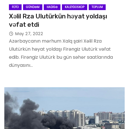
FOTO
GÜNDƏM
HADISƏ
KALEYDOSKOP
TOPLUM
Xəlil Rza Ulutürkün həyat yoldaşı
vəfat etdi
May 27, 2022
Azərbaycanın mərhum Xalq şairi Xəlil Rza
Ulutürkün həyat yoldaşı Firəngiz Ulutürk vəfat
edib. Firəngiz Ulutürk bu gün səhər saatlarında
dünyasını…