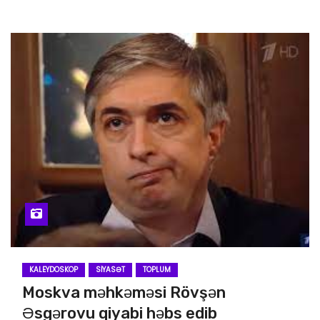
KALEYDOSKOP
SIYASƏT
TOPLUM
Moskva məhkəməsi Rövşən
Əsgərovu qiyabi həbs edib