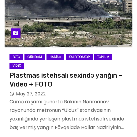
FOTO
GÜNDƏM
HADISƏ
KALEYDOSKOP
TOPLUM
VIDEO
Plastmas istehsalı sexində yanğın –
Video + FOTO
May 27, 2022
Cümə axşamı günorta Bakının Nərimanov
rayonunda metronun “Ulduz” stansiyasının
yaxınlığında yerləşən plastmas istehsalı sexində
baş vermiş yanğın Fövqəladə Hallar Nazirliyinin…