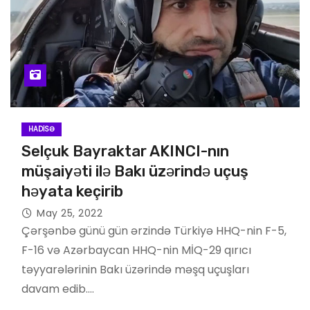
HADISƏ
Selçuk Bayraktar AKINCI-nın
müşaiyəti ilə Bakı üzərində uçuş
həyata keçirib
May 25, 2022
Çərşənbə günü gün ərzində Türkiyə HHQ-nin F-5,
F-16 və Azərbaycan HHQ-nin MİQ-29 qırıcı
təyyarələrinin Bakı üzərində məşq uçuşları
davam edib.…