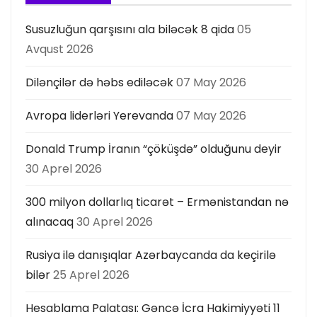
Susuzluğun qarşısını ala biləcək 8 qida
05
Avqust 2026
Dilənçilər də həbs ediləcək
07 May 2026
Avropa liderləri Yerevanda
07 May 2026
Donald Trump İranın “çöküşdə” olduğunu deyir
30 Aprel 2026
300 milyon dollarlıq ticarət – Ermənistandan nə
alınacaq
30 Aprel 2026
Rusiya ilə danışıqlar Azərbaycanda da keçirilə
bilər
25 Aprel 2026
Hesablama Palatası: Gəncə İcra Hakimiyyəti 11