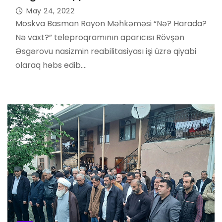
May 24, 2022
Moskva Basman Rayon Məhkəməsi “Nə? Harada?
Nə vaxt?” teleproqramının aparıcısı Rövşən
Əsgərovu nasizmin reabilitasiyası işi üzrə qiyabi
olaraq həbs edib.…