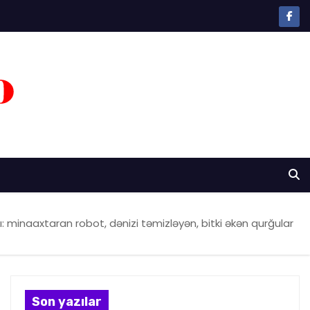
ı: minaaxtaran robot, dənizi təmizləyən, bitki əkən qurğular
Son yazılar