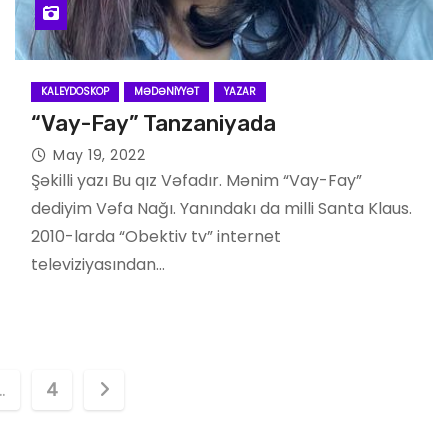
KALEYDOSKOP
MƏDƏNIYYƏT
YAZAR
“Vay-Fay” Tanzaniyada
May 19, 2022
Şəkilli yazı Bu qız Vəfadır. Mənim “Vay-Fay”
dediyim Vəfa Nağı. Yanındakı da milli Santa Klaus.
2010-larda “Obektiv tv” internet
televiziyasından…
…
4