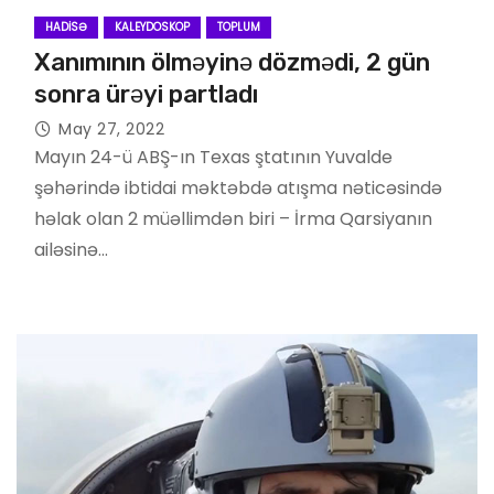
HADISƏ
KALEYDOSKOP
TOPLUM
Xanımının ölməyinə dözmədi, 2 gün
sonra ürəyi partladı
May 27, 2022
Mayın 24-ü ABŞ-ın Texas ştatının Yuvalde
şəhərində ibtidai məktəbdə atışma nəticəsində
həlak olan 2 müəllimdən biri – İrma Qarsiyanın
ailəsinə…