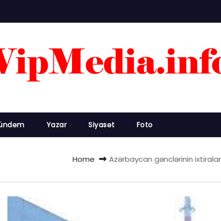
ündəm
Yazar
Siyasət
Foto
Home
Azərbaycan gənclərinin ixtiralar