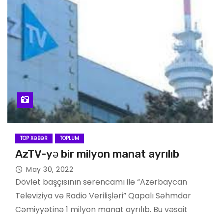
TOP XƏBƏR
TOPLUM
AzTV-yə bir milyon manat ayrılıb
May 30, 2022
Dövlət başçısının sərəncamı ilə “Azərbaycan
Televiziya və Radio Verilişləri” Qapalı Səhmdar
Cəmiyyətinə 1 milyon manat ayrılıb. Bu vəsait