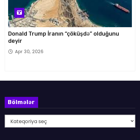
Donald Trump İranın “çöküşdə” olduğunu
deyir
Apr 30, 2026
Bölmələr
B
ö
l