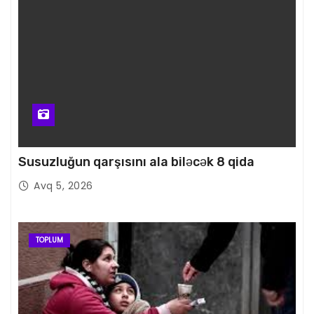
Susuzluğun qarşısını ala biləcək 8 qida
Avq 5, 2026
TOPLUM