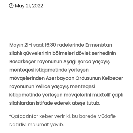
May 21, 2022
Mayın 21-i saat 16:30 radələrində Ermənistan
silahlı qüvvələrinin bölmələri dövlət sərhədinin
Basarkeçər rayonunun Aşağı Şorca yaşayış
məntəqəsi istiqamətində yerləşən
mövqelərindən Azərbaycan Ordusunun Kəlbəcər
rayonunun Yellicə yaşayış məntəqəsi
istiqamətində yerləşən mövqelərini müxtəlif çaplı
silahlardan istifadə edərək atəşə tutub.
“Qafqazinfo” xəbər verir ki, bu barədə Müdafiə
Nazirliyi məlumat yayıb.