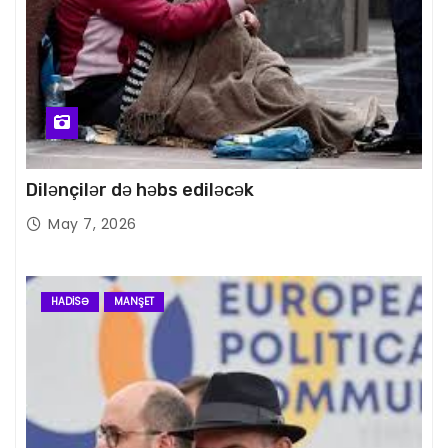
Dilənçilər də həbs ediləcək
May 7, 2026
HADISƏ
MANŞET