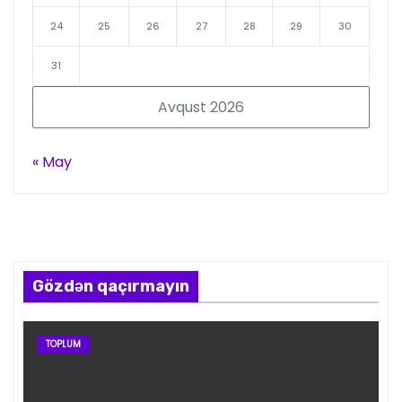
24
25
26
27
28
29
30
31
Avqust 2026
« May
Gözdən qaçırmayın
TOPLUM