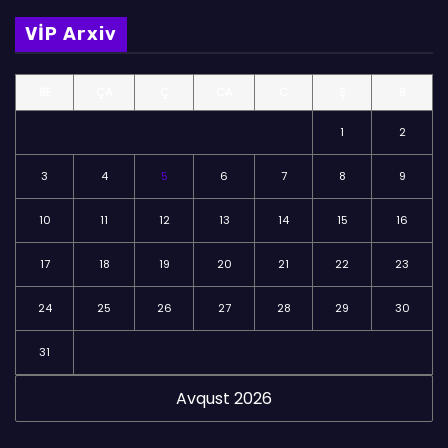
m
VİP Arxiv
ə
l
BE
ÇA
Ç
CA
C
Ş
B
ə
r
1
2
3
4
5
6
7
8
9
10
11
12
13
14
15
16
17
18
19
20
21
22
23
24
25
26
27
28
29
30
31
Avqust 2026