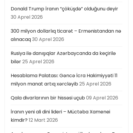
Donald Trump İranın “çöküşdə” olduğunu deyir
30 Aprel 2026
300 milyon dollarlıq ticarət – Ermənistandan nə
alınacaq
30 Aprel 2026
Rusiya ilə danışıqlar Azərbaycanda da keçirilə
bilər
25 Aprel 2026
Hesablama Palatası: Gəncə İcra Hakimiyyəti 11
milyon manat artıq xərcləyib
25 Aprel 2026
Qala divarlarının bir hissəsi uçub
09 Aprel 2026
İranın yeni ali dini lideri – Müctəba Xamenei
kimdir?
12 Mart 2026