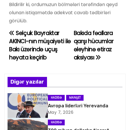
Bildirilir ki, ordumuzun bölmələri tərəfindən qeyd
olunan istiqamətdə adekvat cavab tədbirləri
görülüb.
Selçuk Bayraktar
Bakıda fəallara
Y
AKINCI-nın müşaiyəti ilə
qarşı hücumlar
a
Bakı üzərində uçuş
əleyhinə etiraz
həyata keçirib
aksiyası
z
ı
n
Digər yazılar
a
HADISƏ
MANŞET
v
Avropa liderləri Yerevanda
May 7, 2026
i
HADISƏ