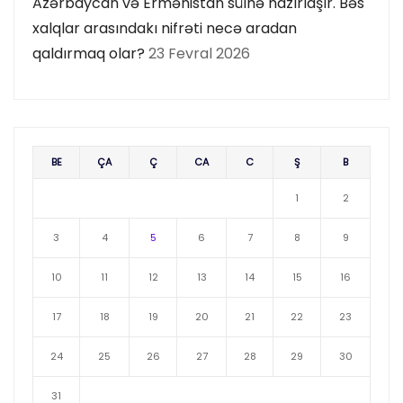
Azərbaycan və Ermənistan sülhə hazırlaşır. Bəs
xalqlar arasındakı nifrəti necə aradan
qaldırmaq olar?
23 Fevral 2026
BE
ÇA
Ç
CA
C
Ş
B
1
2
3
4
5
6
7
8
9
10
11
12
13
14
15
16
17
18
19
20
21
22
23
24
25
26
27
28
29
30
31