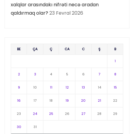
xalqlar arasındakı nifrəti necə aradan
qaldırmaq olar?
23 Fevral 2026
BE
ÇA
Ç
CA
C
Ş
B
1
2
3
4
5
6
7
8
9
10
11
12
13
14
15
16
17
18
19
20
21
22
23
24
25
26
27
28
29
30
31