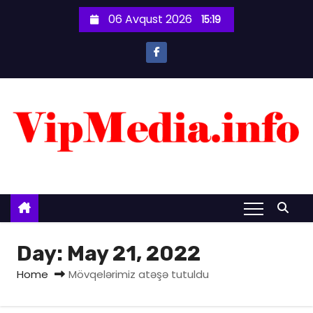
S
06 Avqust 2026
15:19
k
i
p
t
o
c
o
n
t
e
n
t
Day:
May 21, 2022
Home
Mövqelərimiz atəşə tutuldu