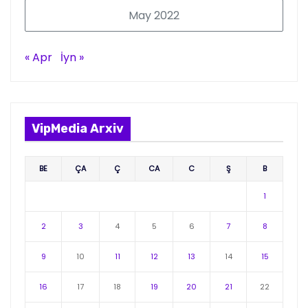
May 2022
« Apr
İyn »
VipMedia Arxiv
BE
ÇA
Ç
CA
C
Ş
B
1
2
3
4
5
6
7
8
9
10
11
12
13
14
15
16
17
18
19
20
21
22