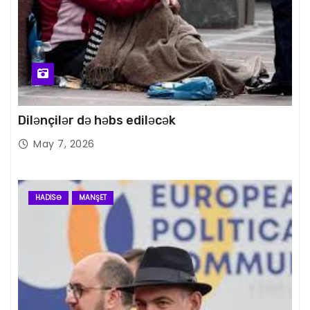
Dilənçilər də həbs ediləcək
May 7, 2026
HADISƏ
MANŞET