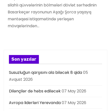
silahlı qüvvələrinin bölmələri dövlət sərhədinin
Basarkeçər rayonunun Aşağı Şorca yaşayış
məntəqəsi istiqamətində yerləşən
mövqelərindən…
Son yazılar
Susuzluğun qarşısını ala biləcək 8 qida
05
Avqust 2026
Dilənçilər də həbs ediləcək
07 May 2026
Avropa liderləri Yerevanda
07 May 2026