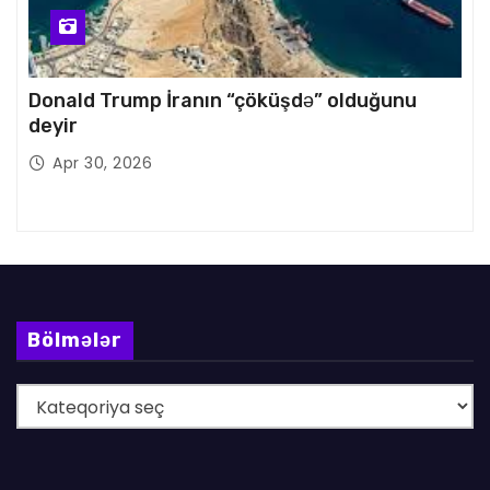
Donald Trump İranın “çöküşdə” olduğunu
deyir
Apr 30, 2026
Bölmələr
B
ö
l
m