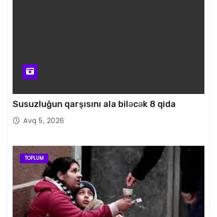
Susuzluğun qarşısını ala biləcək 8 qida
Avq 5, 2026
TOPLUM