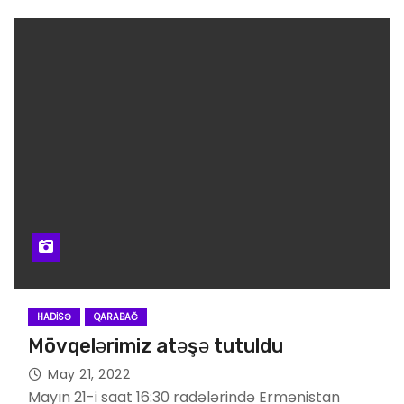
HADISƏ
QARABAĞ
Mövqelərimiz atəşə tutuldu
May 21, 2022
Mayın 21-i saat 16:30 radələrində Ermənistan