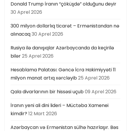
Donald Trump İranın “çöküşdə” olduğunu deyir
30 Aprel 2026
300 milyon dollarlıq ticarət – Ermənistandan nə
alınacaq
30 Aprel 2026
Rusiya ilə danışıqlar Azərbaycanda da keçirilə
bilər
25 Aprel 2026
Hesablama Palatası: Gəncə İcra Hakimiyyəti 11
milyon manat artıq xərcləyib
25 Aprel 2026
Qala divarlarının bir hissəsi uçub
09 Aprel 2026
İranın yeni ali dini lideri – Müctəba Xamenei
kimdir?
12 Mart 2026
Azərbaycan və Ermənistan sülhə hazırlaşır. Bəs