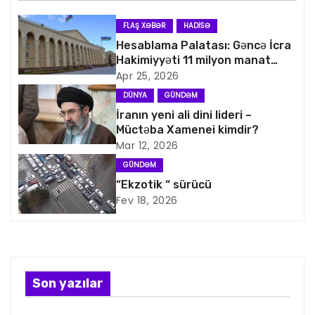
n
FLAŞ XƏBƏR
HADISƏ
a
Hesablama Palatası: Gəncə İcra
Hakimiyyəti 11 milyon manat
v
artıq xərcləyib
Apr 25, 2026
i
DÜNYA
GÜNDƏM
İranın yeni ali dini lideri –
q
Müctəba Xamenei kimdir?
Mar 12, 2026
a
GÜNDƏM
s
“Ekzotik “ sürücü
Fev 18, 2026
i
y
a
Son yazılar
s