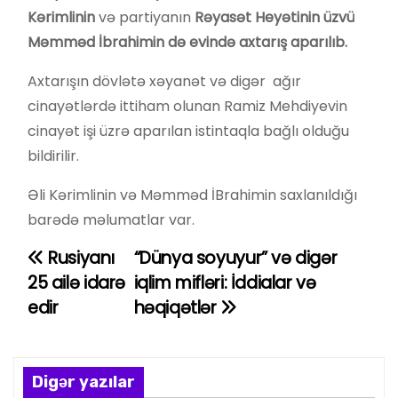
Kərimlinin
və partiyanın
Rəyasət Heyətinin üzvü
Məmməd İbrahimin də evində axtarış aparılıb.
Axtarışın dövlətə xəyanət və digər ağır
cinayətlərdə ittiham olunan Ramiz Mehdiyevin
cinayət işi üzrə aparılan istintaqla bağlı olduğu
bildirilir.
Əli Kərimlinin və Məmməd İBrahimin saxlanıldığı
barədə məlumatlar var.
Rusiyanı
“Dünya soyuyur” və digər
Y
25 ailə idarə
iqlim mifləri: İddialar və
a
edir
həqiqətlər
z
ı
Digər yazılar