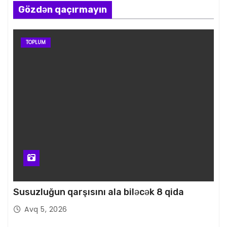
Gözdən qaçırmayın
TOPLUM
Susuzluğun qarşısını ala biləcək 8 qida
Avq 5, 2026