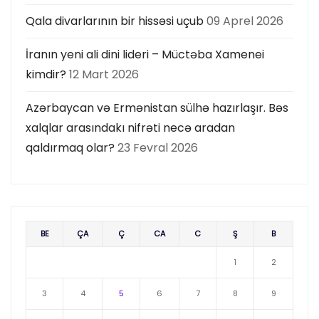
Qala divarlarının bir hissəsi uçub
09 Aprel 2026
İranın yeni ali dini lideri – Müctəba Xamenei
kimdir?
12 Mart 2026
Azərbaycan və Ermənistan sülhə hazırlaşır. Bəs
xalqlar arasındakı nifrəti necə aradan
qaldırmaq olar?
23 Fevral 2026
BE
ÇA
Ç
CA
C
Ş
B
1
2
3
4
5
6
7
8
9