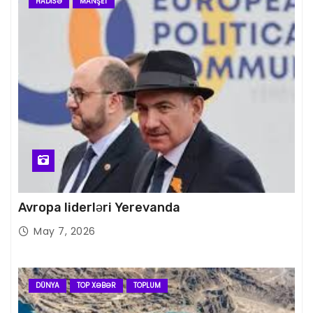
HADISƏ
MANŞET
Avropa liderləri Yerevanda
May 7, 2026
DÜNYA
TOP XƏBƏR
TOPLUM