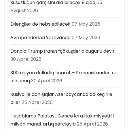
Susuzluğun qarşısını ala biləcək 8 qida
05
ı
Avqust 2026
Dilənçilər də həbs ediləcək
07 May 2026
Avropa liderləri Yerevanda
07 May 2026
Donald Trump İranın “çöküşdə” olduğunu deyir
30 Aprel 2026
300 milyon dollarlıq ticarət – Ermənistandan nə
alınacaq
30 Aprel 2026
Rusiya ilə danışıqlar Azərbaycanda da keçirilə
bilər
25 Aprel 2026
Hesablama Palatası: Gəncə İcra Hakimiyyəti 11
milyon manat artıq xərcləyib
25 Aprel 2026