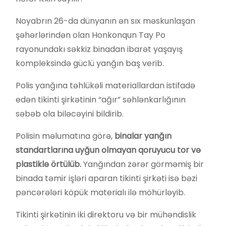
Noyabrın 26-da dünyanın ən sıx məskunlaşan
şəhərlərindən olan Honkonqun Tay Po
rayonundakı səkkiz binadan ibarət yaşayış
kompleksində güclü yanğın baş verib.
Polis yanğına təhlükəli materiallardan istifadə
edən tikinti şirkətinin “ağır” səhlənkarlığının
səbəb ola biləcəyini bildirib.
Polisin məlumatına görə,
binalar yanğın
standartlarına uyğun olmayan qoruyucu tor və
plastiklə örtülüb.
Yanğından zərər görməmiş bir
binada təmir işləri aparan tikinti şirkəti isə bəzi
pəncərələri köpük materialı ilə möhürləyib.
Tikinti şirkətinin iki direktoru və bir mühəndislik