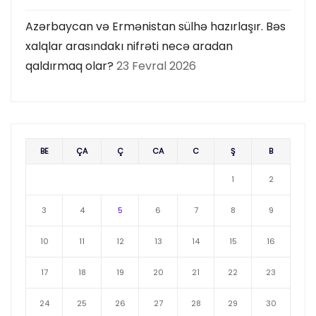
Azərbaycan və Ermənistan sülhə hazırlaşır. Bəs
xalqlar arasındakı nifrəti necə aradan
qaldırmaq olar?
23 Fevral 2026
BE
ÇA
Ç
CA
C
Ş
B
1
2
3
4
5
6
7
8
9
10
11
12
13
14
15
16
17
18
19
20
21
22
23
24
25
26
27
28
29
30