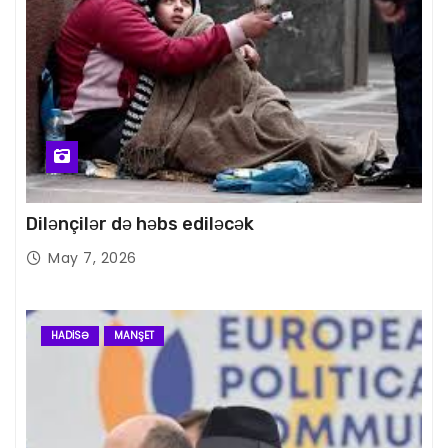
Dilənçilər də həbs ediləcək
May 7, 2026
HADISƏ
MANŞET