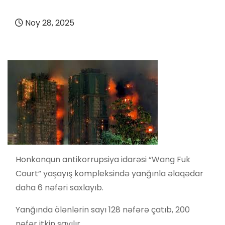
Noy 28, 2025
Honkonqun antikorrupsiya idarəsi “Wang Fuk
Court” yaşayış kompleksində yanğınla əlaqədar
daha 6 nəfəri saxlayıb.
Yanğında ölənlərin sayı 128 nəfərə çatıb, 200
nəfər itkin sayılır.