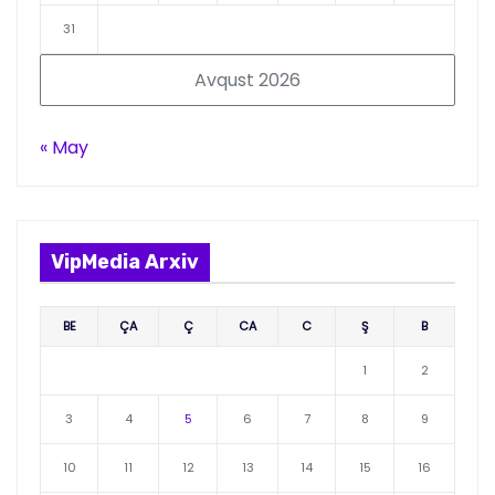
31
Avqust 2026
« May
VipMedia Arxiv
BE
ÇA
Ç
CA
C
Ş
B
1
2
3
4
5
6
7
8
9
10
11
12
13
14
15
16