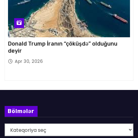
Donald Trump İranın “çöküşdə” olduğunu
deyir
Apr 30, 2026
Bölmələr
B
ö