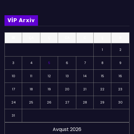
l
m
VİP Arxiv
ə
l
BE
ÇA
Ç
CA
C
Ş
B
ə
r
1
2
3
4
5
6
7
8
9
10
11
12
13
14
15
16
17
18
19
20
21
22
23
24
25
26
27
28
29
30
31
Avqust 2026