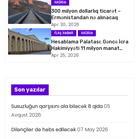
i
HADISƏ
q
300 milyon dollarlıq ticarət –
Ermənistandan nə alınacaq
a
Apr 30, 2026
FLAŞ XƏBƏR
HADISƏ
s
Hesablama Palatası: Gəncə İcra
Hakimiyyəti 11 milyon manat
i
artıq xərcləyib
Apr 25, 2026
y
a
s
Son yazılar
ı
Susuzluğun qarşısını ala biləcək 8 qida
05
Avqust 2026
Dilənçilər də həbs ediləcək
07 May 2026