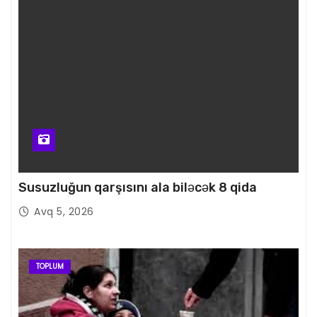
Susuzluğun qarşısını ala biləcək 8 qida
Avq 5, 2026
TOPLUM