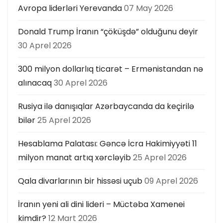
Avropa liderləri Yerevanda
07 May 2026
Donald Trump İranın “çöküşdə” olduğunu deyir
30 Aprel 2026
300 milyon dollarlıq ticarət – Ermənistandan nə
alınacaq
30 Aprel 2026
Rusiya ilə danışıqlar Azərbaycanda da keçirilə
bilər
25 Aprel 2026
Hesablama Palatası: Gəncə İcra Hakimiyyəti 11
milyon manat artıq xərcləyib
25 Aprel 2026
Qala divarlarının bir hissəsi uçub
09 Aprel 2026
İranın yeni ali dini lideri – Müctəba Xamenei
kimdir?
12 Mart 2026