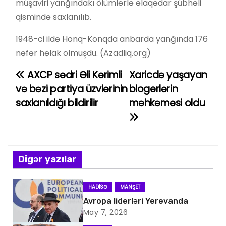
müşaviri yanğındakı ölümlərlə əlaqədar şübhəli
qismində saxlanılıb.
1948-ci ildə Honq-Konqda anbarda yanğında 176
nəfər həlak olmuşdu. (Azadliq.org)
AXCP sədri Əli Kərimli
Xaricdə yaşayan
Y
və bəzi partiya üzvlərinin
blogerlərin
a
saxlanıldığı bildirilir
məhkəməsi oldu
z
ı
n
Digər yazılar
a
HADISƏ
MANŞET
v
Avropa liderləri Yerevanda
May 7, 2026