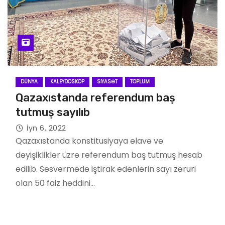
DÜNYA
KALEYDOSKOP
SIYASƏT
TOPLUM
Qazaxıstanda referendum baş
tutmuş sayılıb
İyn 6, 2022
Qazaxıstanda konstitusiyaya əlavə və
dəyişikliklər üzrə referendum baş tutmuş hesab
edilib. Səsvermədə iştirak edənlərin sayı zəruri
olan 50 faiz həddini…