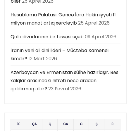
bilər
25 Aprel 2026
Hesablama Palatası: Gəncə İcra Hakimiyyəti 11
milyon manat artıq xərcləyib
25 Aprel 2026
Qala divarlarının bir hissəsi uçub
09 Aprel 2026
İranın yeni ali dini lideri – Müctəba Xamenei
kimdir?
12 Mart 2026
Azərbaycan və Ermənistan sülhə hazırlaşır. Bəs
xalqlar arasındakı nifrəti necə aradan
qaldırmaq olar?
23 Fevral 2026
BE
ÇA
Ç
CA
C
Ş
B