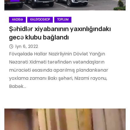
HADISƏ
KALEYDOSKOP
TOPLUM
Şəhidlər xiyabanının yaxınlığındakı
gecə klubu bağlandı
İyn 6, 2022
Fövqəladə Hallar Nazirliyinin Dövlət Yanğın
Nəzarəti Xidməti tərəfindən vətəndaşların
müraciəti əsasında aparılmış plandankənar
yoxlama zamanı Bakı şəhəri, Nizami rayonu,
Babək…