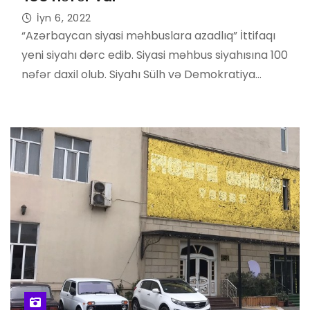
İyn 6, 2022
“Azərbaycan siyasi məhbuslara azadlıq” İttifaqı
yeni siyahı dərc edib. Siyasi məhbus siyahısına 100
nəfər daxil olub. Siyahı Sülh və Demokratiya…