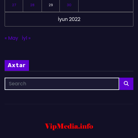
27
28
29
30
İyun 2022
« May
İyl »
Axtar