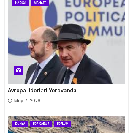
HADISƏ
MANŞET
Avropa liderləri Yerevanda
May 7, 2026
DÜNYA
TOP XƏBƏR
TOPLUM