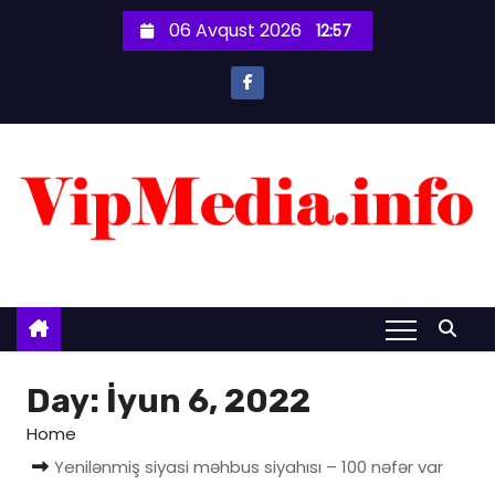
S
06 Avqust 2026
12:57
k
i
p
t
o
c
o
n
t
e
n
t
Day:
İyun 6, 2022
Home
Yenilənmiş siyasi məhbus siyahısı – 100 nəfər var