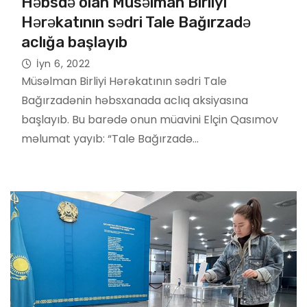
Həbsdə olan Müsəlman Birliyi
Hərəkatının sədri Tale Bağırzadə
aclığa başlayıb
İyn 6, 2022
Müsəlman Birliyi Hərəkatının sədri Tale
Bağırzadənin həbsxanada aclıq aksiyasına
başlayıb. Bu barədə onun müavini Elçin Qasımov
məlumat yayıb: “Tale Bağırzadə…