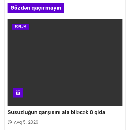
Gözdən qaçırmayın
TOPLUM
Susuzluğun qarşısını ala biləcək 8 qida
Avq 5, 2026