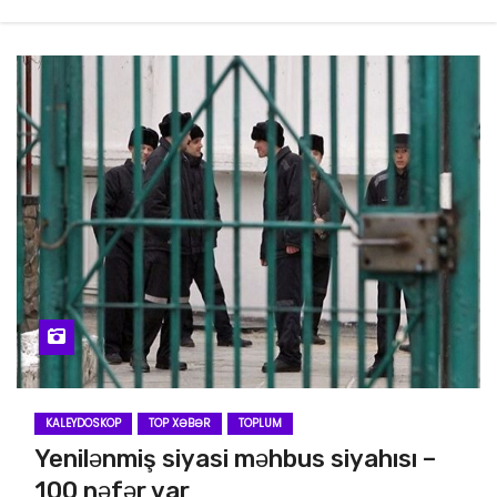
KALEYDOSKOP
TOP XƏBƏR
TOPLUM
Yenilənmiş siyasi məhbus siyahısı –
100 nəfər var