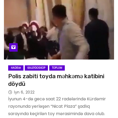
HADISƏ
KALEYDOSKOP
TOPLUM
Polis zabiti toyda məhkəmə katibini
döydü
İyn 6, 2022
İyunun 4-də gecə saat 22 radələrində Kürdəmir
rayonunda yerləşən “Nicat Plaza” şadlıq
sarayında keçirilən toy mərasimində dava olub.