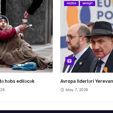
HADISƏ
MANŞET
 də həbs ediləcək
Avropa liderləri Yereva
026
May 7, 2026