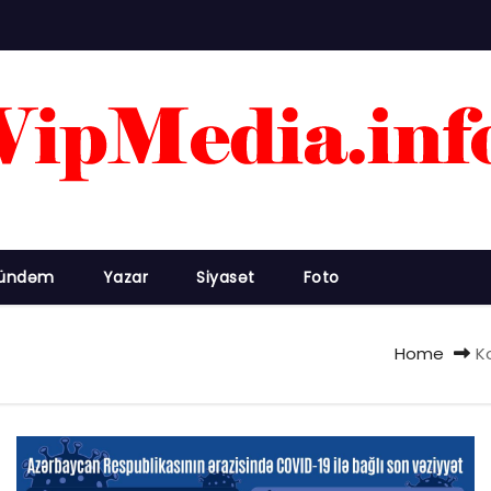
ündəm
Yazar
Siyasət
Foto
Home
K