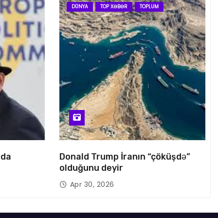
DÜNYA
TOP XƏBƏR
TOPLUM
nda
Donald Trump İranın “çöküşdə”
olduğunu deyir
Apr 30, 2026