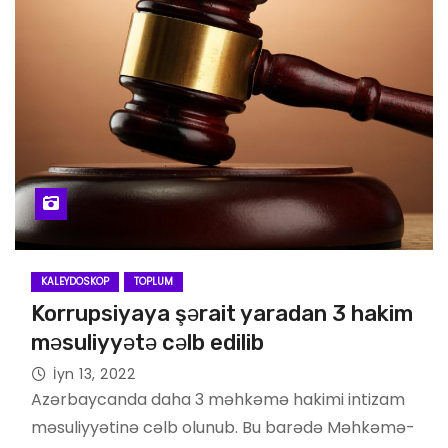
KALEYDOSKOP
TOPLUM
Korrupsiyaya şərait yaradan 3 hakim
məsuliyyətə cəlb edilib
İyn 13, 2022
Azərbaycanda daha 3 məhkəmə hakimi intizam
məsuliyyətinə cəlb olunub. Bu barədə Məhkəmə-