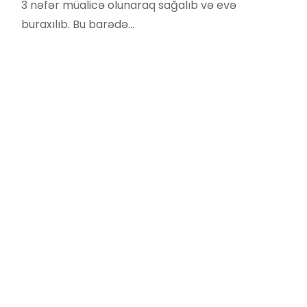
3 nəfər müalicə olunaraq sağalıb və evə
buraxılıb. Bu barədə…