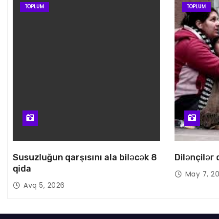
TOPLUM
TOPLUM
Susuzluğun qarşısını ala biləcək 8
Dilənçilər
qida
May 7, 2
Avq 5, 2026