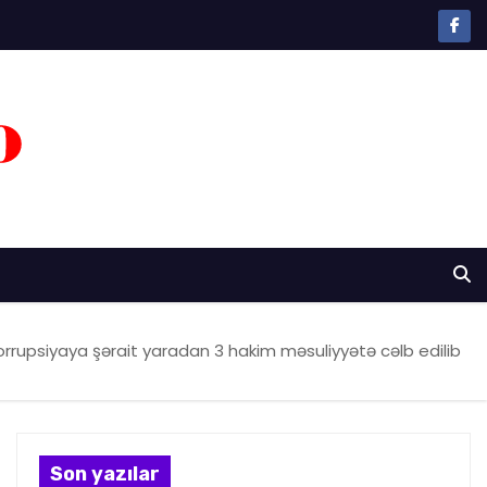
orrupsiyaya şərait yaradan 3 hakim məsuliyyətə cəlb edilib
Son yazılar