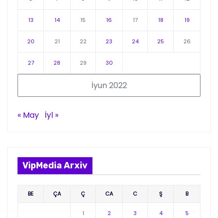
13
14
15
16
17
18
19
20
21
22
23
24
25
26
27
28
29
30
İyun 2022
« May
İyl »
VipMedia Arxiv
BE
ÇA
Ç
CA
C
Ş
B
1
2
3
4
5