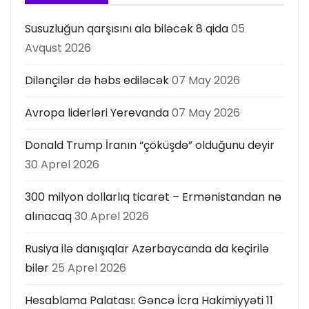
Susuzluğun qarşısını ala biləcək 8 qida
05
Avqust 2026
Dilənçilər də həbs ediləcək
07 May 2026
Avropa liderləri Yerevanda
07 May 2026
Donald Trump İranın “çöküşdə” olduğunu deyir
30 Aprel 2026
300 milyon dollarlıq ticarət – Ermənistandan nə
alınacaq
30 Aprel 2026
Rusiya ilə danışıqlar Azərbaycanda da keçirilə
bilər
25 Aprel 2026
Hesablama Palatası: Gəncə İcra Hakimiyyəti 11