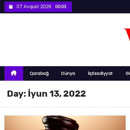
S
07 Avqust 2026
00:03
k
i
p
t
o
c
o
n
Qarabağ
Dünya
İqtisadiyyat
G
t
e
Day:
İyun 13, 2022
n
t