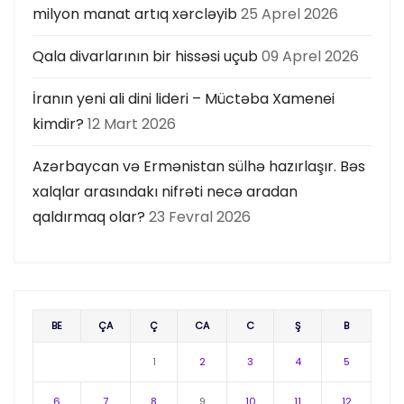
milyon manat artıq xərcləyib
25 Aprel 2026
Qala divarlarının bir hissəsi uçub
09 Aprel 2026
İranın yeni ali dini lideri – Müctəba Xamenei
kimdir?
12 Mart 2026
Azərbaycan və Ermənistan sülhə hazırlaşır. Bəs
xalqlar arasındakı nifrəti necə aradan
qaldırmaq olar?
23 Fevral 2026
BE
ÇA
Ç
CA
C
Ş
B
1
2
3
4
5
6
7
8
9
10
11
12