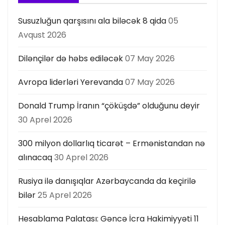
Susuzluğun qarşısını ala biləcək 8 qida
05
Avqust 2026
Dilənçilər də həbs ediləcək
07 May 2026
Avropa liderləri Yerevanda
07 May 2026
Donald Trump İranın “çöküşdə” olduğunu deyir
30 Aprel 2026
300 milyon dollarlıq ticarət – Ermənistandan nə
alınacaq
30 Aprel 2026
Rusiya ilə danışıqlar Azərbaycanda da keçirilə
bilər
25 Aprel 2026
Hesablama Palatası: Gəncə İcra Hakimiyyəti 11