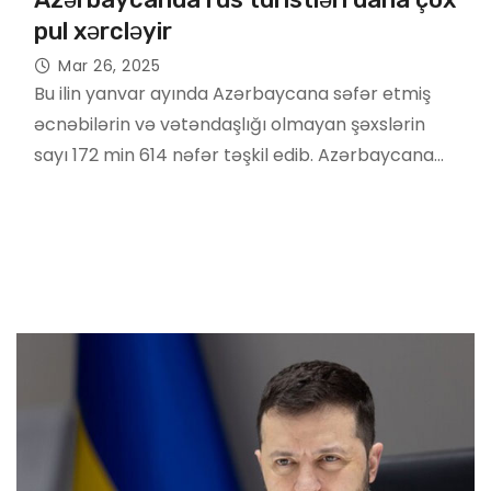
pul xərcləyir
Mar 26, 2025
Bu ilin yanvar ayında Azərbaycana səfər etmiş
əcnəbilərin və vətəndaşlığı olmayan şəxslərin
sayı 172 min 614 nəfər təşkil edib. Azərbaycana…