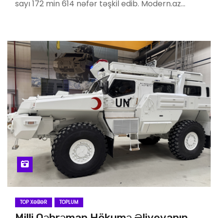
sayı 172 min 614 nəfər təşkil edib. Modern.az…
TOP XƏBƏR
TOPLUM
Milli Qəhrəman Hökumə Əliyevanın