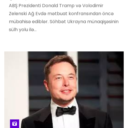
ABŞ Prezidenti Donald Tramp və Volodimir
Zelenski Ağ Evdə mətbuat konfransından öncə
mübahisə ediblər. Söhbət Ukrayna münaqişəsinin
sülh yolu ilə…