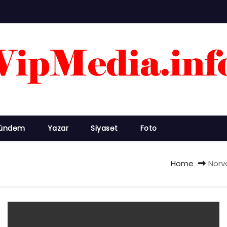
ündəm
Yazar
Siyasət
Foto
Home
Norv