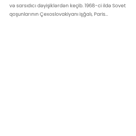
və sarsıdıcı dəyişiklərdən keçib. 1968-ci ildə Sovet
qoşunlarının Çexoslovakiyanı işğalı, Paris…