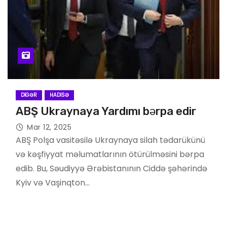
DIGƏR
HADISƏ
ABŞ Ukraynaya Yardımı bərpa edir
Mar 12, 2025
ABŞ Polşa vasitəsilə Ukraynaya silah tədarükünü
və kəşfiyyat məlumatlarının ötürülməsini bərpa
edib. Bu, Səudiyyə Ərəbistanının Ciddə şəhərində
Kyiv və Vaşinqton…