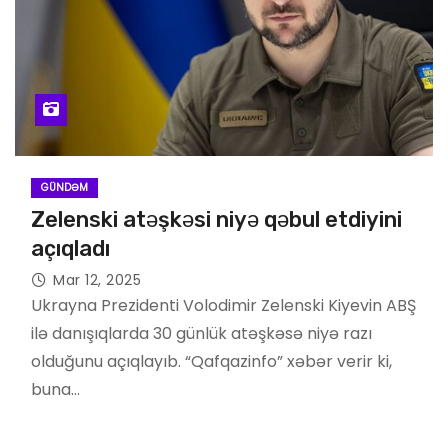
GÜNDƏM
Zelenski atəşkəsi niyə qəbul etdiyini
açıqladı
Mar 12, 2025
Ukrayna Prezidenti Volodimir Zelenski Kiyevin ABŞ
ilə danışıqlarda 30 günlük atəşkəsə niyə razı
olduğunu açıqlayıb. “Qafqazinfo” xəbər verir ki,
buna…