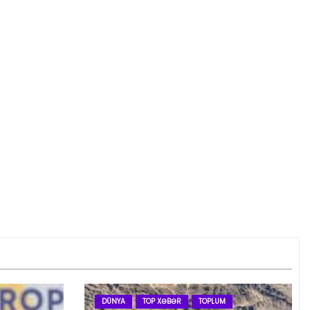
DÜNYA
TOP XƏBƏR
TOPLUM