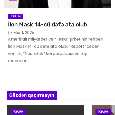
TOPLUM
İlon Mask 14-cü dəfə ata olub
Mar 1, 2025
Amerikalı milyarder və “Tesla” şirkətinin rəhbəri
İlon Mask 14-cü dəfə ata olub. “Report” xəbər
verir ki, “Neuralink” korporasiyasının top
meneceri…
Gözdən qaçırmayın
TOPLUM
TOPLUM