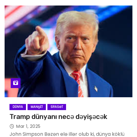
DÜNYA
MANŞET
SIYASƏT
Tramp dünyanı necə dəyişəcək
Mar 1, 2025
John Simpson Bəzən elə illər olub ki, dünya köklü