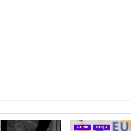
HADISƏ
MANŞET