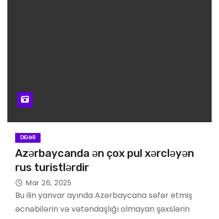
DIGƏR
Azərbaycanda ən çox pul xərcləyən
rus turistlərdir
Mar 26, 2025
Bu ilin yanvar ayında Azərbaycana səfər etmiş
əcnəbilərin və vətəndaşlığı olmayan şəxslərin