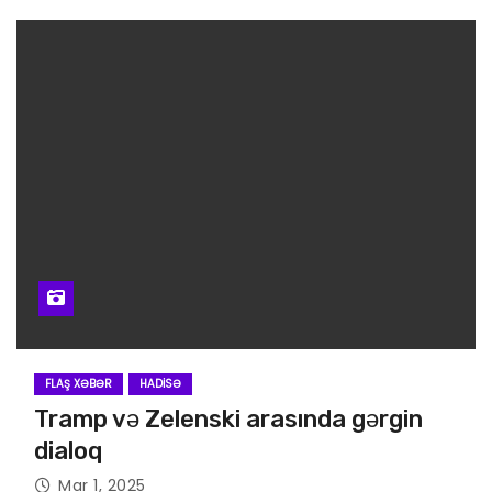
FLAŞ XƏBƏR
HADISƏ
Tramp və Zelenski arasında gərgin
dialoq
Mar 1, 2025