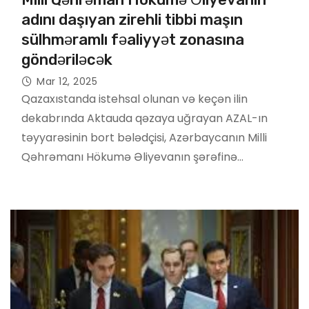
adını daşıyan zirehli tibbi maşın
sülhməramlı fəaliyyət zonasına
göndəriləcək
Mar 12, 2025
Qazaxıstanda istehsal olunan və keçən ilin
dekabrında Aktauda qəzaya uğrayan AZAL-ın
təyyarəsinin bort bələdçisi, Azərbaycanın Milli
Qəhrəmanı Hökumə Əliyevanın şərəfinə…