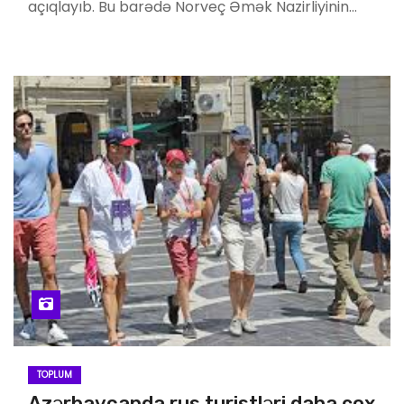
açıqlayıb. Bu barədə Norveç Əmək Nazirliyinin…
TOPLUM
Azərbaycanda rus turistləri daha çox