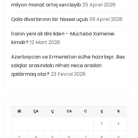
milyon manat artıq xərcləyib
25 Aprel 2026
Qala divarlarının bir hissəsi uçub
09 Aprel 2026
İranın yeni ali dini lideri – Müctəba Xamenei
kimdir?
12 Mart 2026
Azərbaycan və Ermənistan sülhə hazırlaşır. Bəs
xalqlar arasındakı nifrəti necə aradan
qaldırmaq olar?
23 Fevral 2026
BE
ÇA
Ç
CA
C
Ş
B
1
2
3
4
5
6
7
8
9