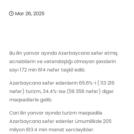
Mar 26, 2025
Bu ilin yanvar ayında Azərbaycana səfər etmiş
əcnəbilərin və vətəndaşlığı olmayan şəxslərin
sayı 172 min 614 nəfər təşkil edib.
Azərbaycana səfər edənlərin 65.6%-i ( 113 216
nəfər) turizm, 34.4%-isə (59 358 nəfər) digər
məqsədlərlə gəlib.
Cari ilin yanvar ayında turizm məqsədilə
Azərbaycana səfər edənlər ümumilikdə 205
milyon 613.4 min manat xərcləyiblər.