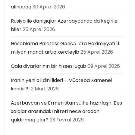
alınacaq
30 Aprel 2026
Rusiya ilə danışıqlar Azərbaycanda da keçirilə
bilər
25 Aprel 2026
Hesablama Palatası: Gəncə İcra Hakimiyyəti 11
milyon manat artıq xərcləyib
25 Aprel 2026
Qala divarlarının bir hissəsi uçub
09 Aprel 2026
İranın yeni ali dini lideri – Müctəba Xamenei
kimdir?
12 Mart 2026
Azərbaycan və Ermənistan sülhə hazırlaşır. Bəs
xalqlar arasındakı nifrəti necə aradan
qaldırmaq olar?
23 Fevral 2026