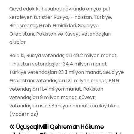
Qeyd edək ki, hesabat dövründə ən çox pul
xərcləyən turistlər Rusiya, Hindistan, Türkiyə,
Birləşməmiş Ərəb Əmirlikləri, Səudiyyə
Ərəbistanı, Pakistan və Küveyt vətəndaşları
olublar.
Belə ki, Rusiya vətəndaşları 48.2 milyon manat,
Hindistan vətəndaşları 34.4 milyon manat,
Türkiyə vətəndaşları 23.3 milyon manat, Səudiyyə
Ərəbistanı vətəndaşları 12.1 milyon manat, BƏƏ
vətəndaşları 11.4 milyon manat, Pakistan
vətəndaşları 9 milyon manat, Küveyt
vətəndaşları isə 7.8 milyon manat xərcləyiblər.
(Modern.az)
Üçuşaqlı
Milli Qəhrəman Hökumə
Y