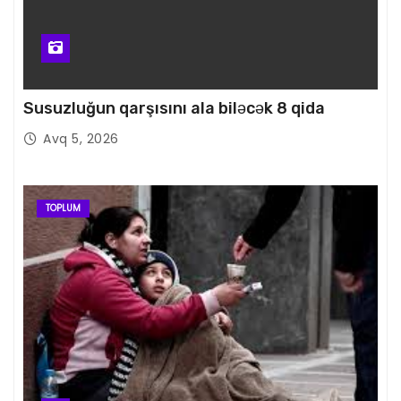
Susuzluğun qarşısını ala biləcək 8 qida
Avq 5, 2026
TOPLUM