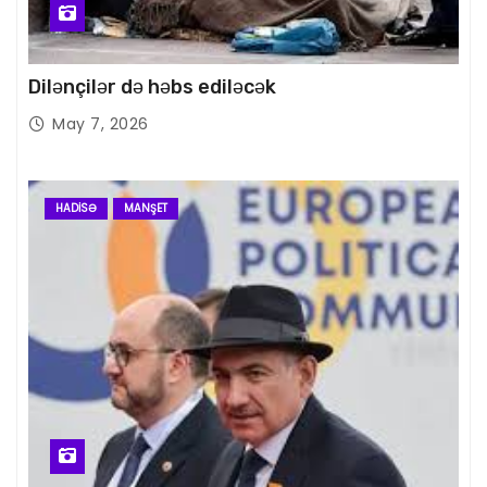
Dilənçilər də həbs ediləcək
May 7, 2026
HADISƏ
MANŞET