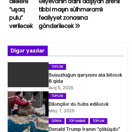
ailələrə
Əliyevanın adını daşıyan zirehli
a
“uşaq
tibbi maşın sülhməramlı
pulu”
fəaliyyət zonasına
z
veriləcək
göndəriləcək
ı
n
Digər yazılar
a
v
TOPLUM
Susuzluğun qarşısını ala biləcək
i
8 qida
Avq 5, 2026
q
TOPLUM
a
Dilənçilər də həbs ediləcək
May 7, 2026
s
DÜNYA
TOP XƏBƏR
TOPLUM
i
Donald Trump İranın “çöküşdə”