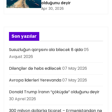
olduğunu deyir
y
Apr 30, 2026
a
s
Son yazılar
ı
Susuzluğun qarşısını ala biləcək 8 qida
05
Avqust 2026
Dilənçilər də həbs ediləcək
07 May 2026
Avropa liderləri Yerevanda
07 May 2026
Donald Trump İranın “çöküşdə” olduğunu deyir
30 Aprel 2026
300 milyon dollarlıq ticarət – Ermənistandan nə