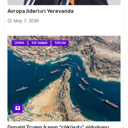
Avropa liderləri Yerevanda
May 7, 2026
DÜNYA
TOP XƏBƏR
TOPLUM
Donald Trump İranın “çöküşdə” olduğunu