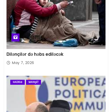
Dilənçilər də həbs ediləcək
May 7, 2026
HADISƏ
MANŞET