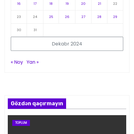
16
17
18
19
20
21
22
23
24
25
26
27
28
29
30
31
Dekabr 2024
« Noy
Yan »
Gözdən qaçırmayın
TOPLUM