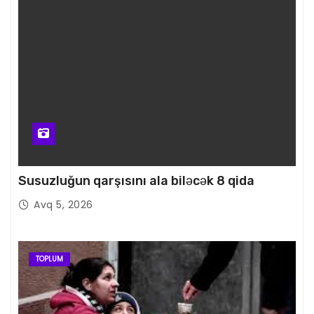
Susuzluğun qarşısını ala biləcək 8 qida
Avq 5, 2026
TOPLUM