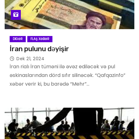
DIGƏR
FLAŞ XƏBƏR
İran pulunu dəyişir
Dek 21, 2024
İran rialı İran tüməni ilə əvəz ediləcək və pul
əskinaslarından dörd sıfır silinəcək. “Qafqazinfo”
xəbər verir ki, bu barədə “Mehr”…