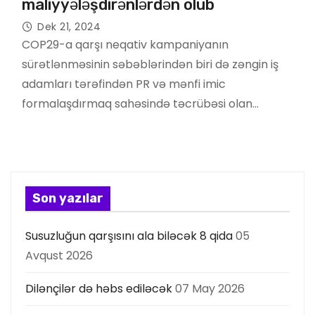
maliyyələşdirənlərdən olub
Dek 21, 2024
COP29-a qarşı neqativ kampaniyanın
sürətlənməsinin səbəblərindən biri də zəngin iş
adamları tərəfindən PR və mənfi imic
formalaşdırmaq sahəsində təcrübəsi olan…
Son yazılar
Susuzluğun qarşısını ala biləcək 8 qida
05
Avqust 2026
Dilənçilər də həbs ediləcək
07 May 2026