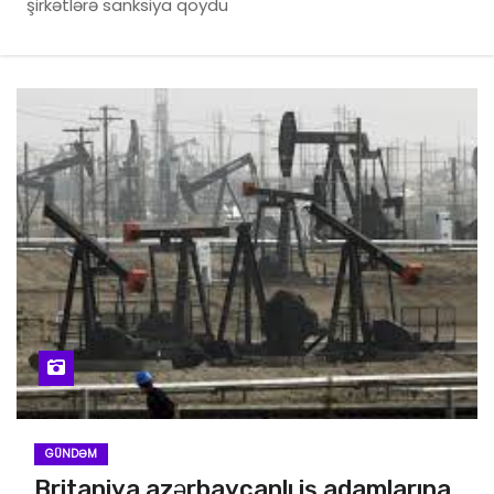
şirkətlərə sanksiya qoydu
GÜNDƏM
Britaniya azərbaycanlı iş adamlarına