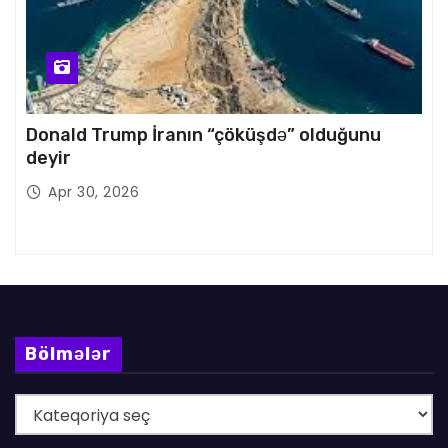
Donald Trump İranın “çöküşdə” olduğunu
deyir
Apr 30, 2026
Bölmələr
B
ö