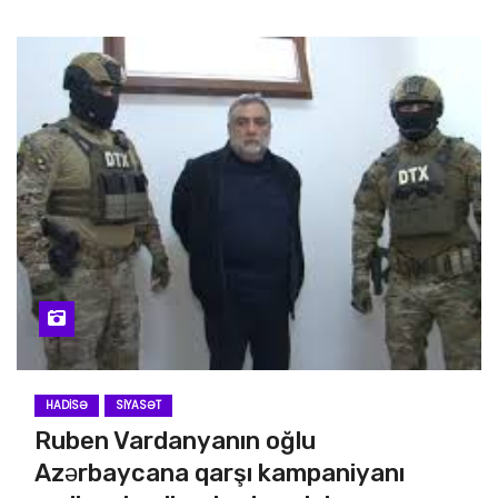
HADISƏ
SIYASƏT
Ruben Vardanyanın oğlu
Azərbaycana qarşı kampaniyanı