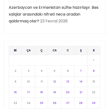
Azərbaycan və Ermənistan sülhə hazırlaşır. Bəs
xalqlar arasındakı nifrəti necə aradan
qaldırmaq olar?
23 Fevral 2026
BE
ÇA
Ç
CA
C
Ş
B
1
2
3
4
5
6
7
8
9
10
11
12
13
14
15
16
17
18
19
20
21
22
23
24
25
26
27
28
29