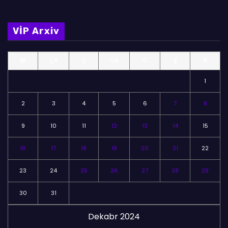
l
m
VİP Arxiv
ə
l
BE
ÇA
Ç
CA
C
Ş
B
ə
r
1
2
3
4
5
6
7
8
9
10
11
12
13
14
15
16
17
18
19
20
21
22
23
24
25
26
27
28
29
30
31
Dekabr 2024