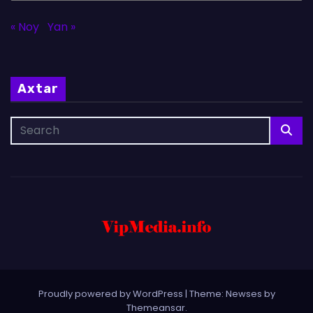
« Noy
Yan »
Axtar
Proudly powered by WordPress
|
Theme: Newses by
Themeansar
.