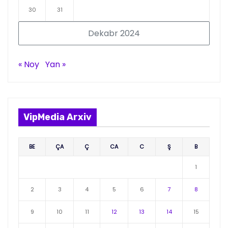
30
31
Dekabr 2024
« Noy
Yan »
VipMedia Arxiv
BE
ÇA
Ç
CA
C
Ş
B
1
2
3
4
5
6
7
8
9
10
11
12
13
14
15