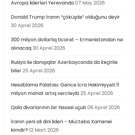
Avropa liderləri Yerevanda
07 May 2026
Donald Trump İranın “çöküşdə” olduğunu deyir
30 Aprel 2026
300 milyon dollarlıq ticarət – Ermənistandan nə
alınacaq
30 Aprel 2026
Rusiya ilə danışıqlar Azərbaycanda da keçirilə
bilər
25 Aprel 2026
Hesablama Palatası: Gəncə İcra Hakimiyyəti 11
milyon manat artıq xərcləyib
25 Aprel 2026
Qala divarlarının bir hissəsi uçub
09 Aprel 2026
İranın yeni ali dini lideri – Müctəba Xamenei
kimdir?
12 Mart 2026