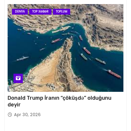
DÜNYA
TOP XƏBƏR
TOPLUM
Donald Trump İranın “çöküşdə” olduğunu
deyir
Apr 30, 2026