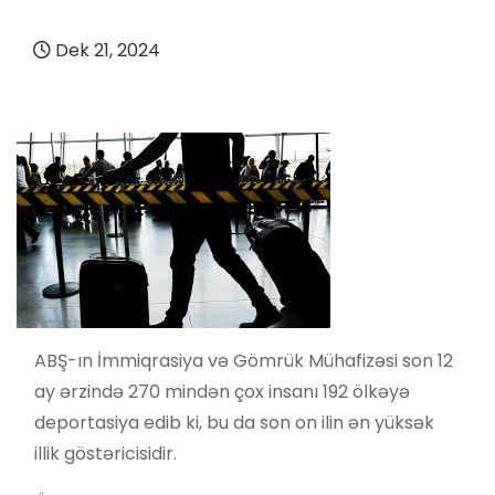
Dek 21, 2024
ABŞ-ın İmmiqrasiya və Gömrük Mühafizəsi son 12
ay ərzində 270 mindən çox insanı 192 ölkəyə
deportasiya edib ki, bu da son on ilin ən yüksək
illik göstəricisidir.