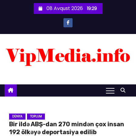
S
08 Avqust 2026
19:29
k
i
p
t
o
c
o
n
t
e
n
t
DÜNYA
TOPLUM
Bir ildə ABŞ-dan 270 mindən çox insan
192 ölkəyə deportasiya edilib