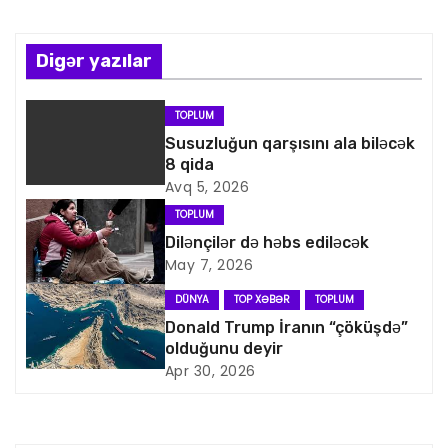
ı
n
Digər yazılar
a
TOPLUM
v
Susuzluğun qarşısını ala biləcək
8 qida
i
Avq 5, 2026
TOPLUM
q
Dilənçilər də həbs ediləcək
May 7, 2026
a
DÜNYA
TOP XƏBƏR
TOPLUM
s
Donald Trump İranın “çöküşdə”
olduğunu deyir
i
Apr 30, 2026
y
a