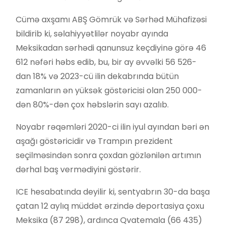
Cümə axşamı ABŞ Gömrük və Sərhəd Mühafizəsi
bildirib ki, səlahiyyətlilər noyabr ayında
Meksikadan sərhədi qanunsuz keçdiyinə görə 46
612 nəfəri həbs edib, bu, bir ay əvvəlki 56 526-
dan 18% və 2023-cü ilin dekabrında bütün
zamanların ən yüksək göstəricisi olan 250 000-
dən 80%-dən çox həbslərin sayı azalıb.
Noyabr rəqəmləri 2020-ci ilin iyul ayından bəri ən
aşağı göstəricidir və Trampın prezident
seçilməsindən sonra çoxdan gözlənilən artımın
dərhal baş vermədiyini göstərir.
ICE hesabatında deyilir ki, sentyabrın 30-da başa
çatan 12 aylıq müddət ərzində deportasiya çoxu
Meksika (87 298), ardınca Qvatemala (66 435)