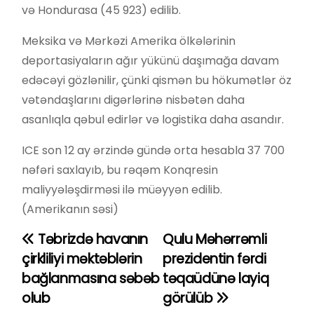
və Hondurasa (45 923) edilib.
Meksika və Mərkəzi Amerika ölkələrinin
deportasiyaların ağır yükünü daşımağa davam
edəcəyi gözlənilir, çünki qismən bu hökumətlər öz
vətəndaşlarını digərlərinə nisbətən daha
asanlıqla qəbul edirlər və logistika daha asandır.
ICE son 12 ay ərzində gündə orta hesabla 37 700
nəfəri saxlayıb, bu rəqəm Konqresin
maliyyələşdirməsi ilə müəyyən edilib.
(Amerikanın səsi)
Təbrizdə havanın
Qulu Məhərrəmli
Y
çirkliliyi məktəblərin
prezidentin fərdi
a
bağlanmasına səbəb
təqaüdünə layiq
olub
görülüb
z