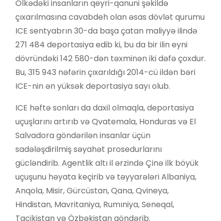
Ölkədəki insanların qeyri-qanuni şəkildə
çıxarılmasına cavabdeh olan əsas dövlət qurumu
ICE sentyabrın 30-da başa çatan maliyyə ilində
271 484 deportasiya edib ki, bu da bir ilin eyni
dövründəki 142 580-dən təxminən iki dəfə çoxdur.
Bu, 315 943 nəfərin çıxarıldığı 2014-cü ildən bəri
ICE-nin ən yüksək deportasiya sayı olub.
ICE həftə sonları da daxil olmaqla, deportasiya
uçuşlarını artırıb və Qvatemala, Honduras və El
Salvadora göndərilən insanlar üçün
sadələşdirilmiş səyahət prosedurlarını
gücləndirib. Agentlik altı il ərzində Çinə ilk böyük
uçuşunu həyata keçirib və təyyarələri Albaniya,
Anqola, Misir, Gürcüstan, Qana, Qvineya,
Hindistan, Mavritaniya, Rumıniya, Seneqal,
Tacikistan və Özbəkistan göndərib.