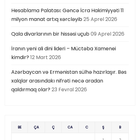
Hesablama Palatası: Gəncə İcra Hakimiyyəti 11
milyon manat artıq xərcləyib
25 Aprel 2026
Qala divarlarının bir hissəsi uçub
09 Aprel 2026
İranın yeni ali dini lideri – Müctəba Xamenei
kimdir?
12 Mart 2026
Azərbaycan və Ermənistan sülhə hazırlaşır. Bəs
xalqlar arasındakı nifrəti necə aradan
qaldırmaq olar?
23 Fevral 2026
BE
ÇA
Ç
CA
C
Ş
B
1
2