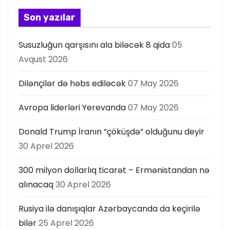
s
Son yazılar
ı
Susuzluğun qarşısını ala biləcək 8 qida
05
Avqust 2026
Dilənçilər də həbs ediləcək
07 May 2026
Avropa liderləri Yerevanda
07 May 2026
Donald Trump İranın “çöküşdə” olduğunu deyir
30 Aprel 2026
300 milyon dollarlıq ticarət – Ermənistandan nə
alınacaq
30 Aprel 2026
Rusiya ilə danışıqlar Azərbaycanda da keçirilə
bilər
25 Aprel 2026