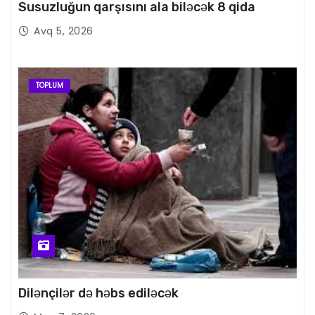
Susuzluğun qarşısını ala biləcək 8 qida
Avq 5, 2026
TOPLUM
Dilənçilər də həbs ediləcək