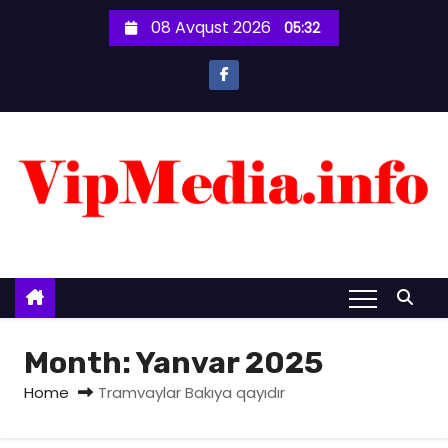
S
08 Avqust 2026
05:32
k
i
p
t
o
c
o
n
t
e
n
t
Month:
Yanvar 2025
Home
Tramvaylar Bakıya qayıdır