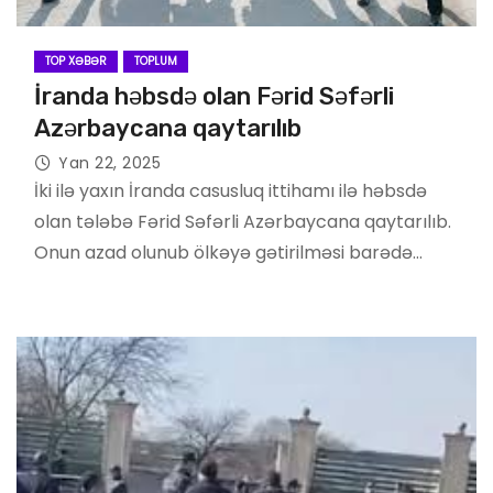
TOP XƏBƏR
TOPLUM
İranda həbsdə olan Fərid Səfərli
Azərbaycana qaytarılıb
Yan 22, 2025
İki ilə yaxın İranda casusluq ittihamı ilə həbsdə
olan tələbə Fərid Səfərli Azərbaycana qaytarılıb.
Onun azad olunub ölkəyə gətirilməsi barədə…