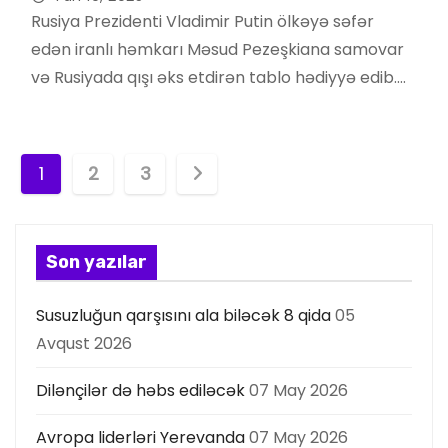
Rusiya Prezidenti Vladimir Putin ölkəyə səfər
edən iranlı həmkarı Məsud Pezeşkiana samovar
və Rusiyada qışı əks etdirən tablo hədiyyə edib.…
P
1
2
3
o
s
Son yazılar
t
Susuzluğun qarşısını ala biləcək 8 qida
05
s
Avqust 2026
p
Dilənçilər də həbs ediləcək
07 May 2026
a
Avropa liderləri Yerevanda
07 May 2026