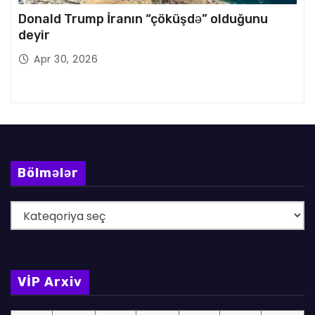
Donald Trump İranın “çöküşdə” olduğunu
deyir
Apr 30, 2026
Bölmələr
B
ö
l
m
VİP Arxiv
ə
l