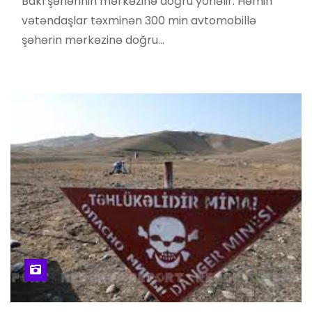
Bakı şəhərinin mərkəzinə doğru yönəlir. Həmin
vətəndaşlar təxminən 300 min avtomobillə
şəhərin mərkəzinə doğru…