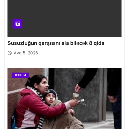
Susuzluğun qarşısını ala biləcək 8 qida
Avq 5, 2026
TOPLUM