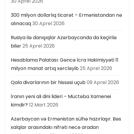
30 Aprel 2026
300 milyon dollarlıq ticarət – Ermənistandan nə
alınacaq
30 Aprel 2026
Rusiya ilə danışıqlar Azərbaycanda da keçirilə
bilər
25 Aprel 2026
Hesablama Palatası: Gəncə İcra Hakimiyyəti 11
milyon manat artıq xərcləyib
25 Aprel 2026
Qala divarlarının bir hissəsi uçub
09 Aprel 2026
İranın yeni ali dini lideri – Müctəba Xamenei
kimdir?
12 Mart 2026
Azərbaycan və Ermənistan sülhə hazırlaşır. Bəs
xalqlar arasındakı nifrəti necə aradan