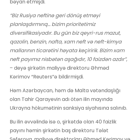
bəyan etmişdi.
“Biz Rusiya neftinə geri dönüş etməyi
planlaşdırmırıq… bizim prioritetimiz
diversifikasiyadır. Bu gün biz qeyri-rus mazut,
qazolin, benzin, nafta, xam neft və neft-kimya
mallarının ticarətini həyata keçiririk. Bizim xam
neft payımız nisbətən aşağıdır, 10 faizdən azdır”
,
– deyə şirkətin maliyyə direktoru Əhməd
Kərimov “Reuters”ə bildirmişdi.
Həm Azərbaycan, həm də Malta vətəndaşlığı
olan Tahir Qarayevin adı ötən ilin mayında
Ukrayna hökumətinin sanksiya siyahısına salınıb.
Bu ilin əvvəlində isə o, şirkətdə olan 40 faizlik
payını həmin şirkətin baş direktoru Tələt
Səfərova, maliyyə direktorları Əhməd Kərimov və