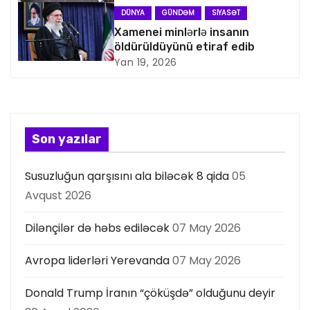
s
DÜNYA
GÜNDƏM
SIYASƏT
i
Xamenei minlərlə insanın
öldürüldüyünü etiraf edib
y
Yan 19, 2026
a
s
Son yazılar
ı
Susuzluğun qarşısını ala biləcək 8 qida
05
Avqust 2026
Dilənçilər də həbs ediləcək
07 May 2026
Avropa liderləri Yerevanda
07 May 2026
Donald Trump İranın “çöküşdə” olduğunu deyir