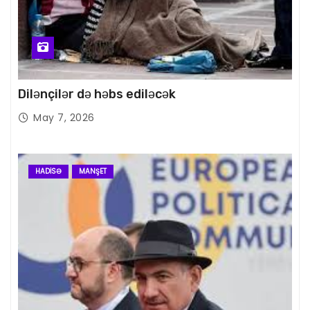
Dilənçilər də həbs ediləcək
May 7, 2026
HADISƏ
MANŞET