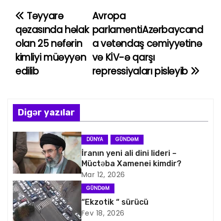
Təyyarə
Avropa
Y
qəzasında həlak
parlamentiAzərbaycand
a
olan 25 nəfərin
a vətəndaş cəmiyyətinə
kimliyi müəyyən
və KİV-ə qarşı
z
edilib
repressiyaları pisləyib
ı
n
Digər yazılar
a
v
DÜNYA
GÜNDƏM
İranın yeni ali dini lideri –
i
Müctəba Xamenei kimdir?
Mar 12, 2026
q
GÜNDƏM
a
“Ekzotik “ sürücü
Fev 18, 2026