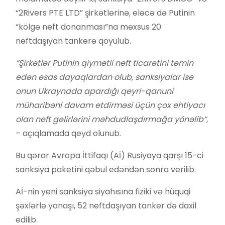
“2Rivers PTE LTD” şirkətlərinə, eləcə də Putinin
“kölgə neft donanması”na məxsus 20
neftdaşıyan tankerə qoyulub.
“Şirkətlər Putinin qiymətli neft ticarətini təmin
edən əsas dayaqlardan olub, sanksiyalar isə
onun Ukraynada apardığı qeyri-qanuni
müharibəni davam etdirməsi üçün çox ehtiyacı
olan neft gəlirlərini məhdudlaşdırmağa yönəlib“
,
– açıqlamada qeyd olunub.
Bu qərar Avropa İttifaqı (Aİ) Rusiyaya qarşı 15-ci
sanksiya paketini qəbul edəndən sonra verilib.
Aİ-nin yeni sanksiya siyahısına fiziki və hüquqi
şəxlərlə yanaşı, 52 neftdaşıyan tanker də daxil
edilib.