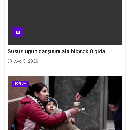
Susuzluğun qarşısını ala biləcək 8 qida
Avq 5, 2026
TOPLUM