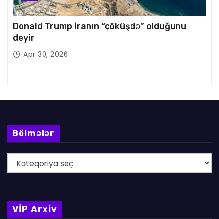
Donald Trump İranın “çöküşdə” olduğunu
deyir
Apr 30, 2026
Bölmələr
B
ö
l
m
VİP Arxiv
ə