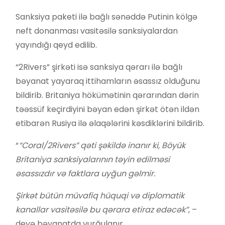
Sanksiya paketi ilə bağlı sənəddə Putinin kölgə
neft donanması vasitəsilə sanksiyalardan
yayındığı qeyd edilib.
“2Rivers” şirkəti isə sanksiya qərarı ilə bağlı
bəyanat yayaraq ittihamların əsassız olduğunu
bildirib. Britaniya hökümətinin qərarından dərin
təəssüf keçirdiyini bəyan edən şirkət ötən ildən
etibarən Rusiya ilə əlaqələrini kəsdiklərini bildirib.
“
“Coral/2Rivers” qəti şəkildə inanır ki, Böyük
Britaniya sanksiyalarının təyin edilməsi
əsassızdır və faktlara uyğun gəlmir.
Şirkət bütün müvafiq hüquqi və diplomatik
kanallar vasitəsilə bu qərara etiraz edəcək”
, –
deyə bəyanatda vurğulanır.