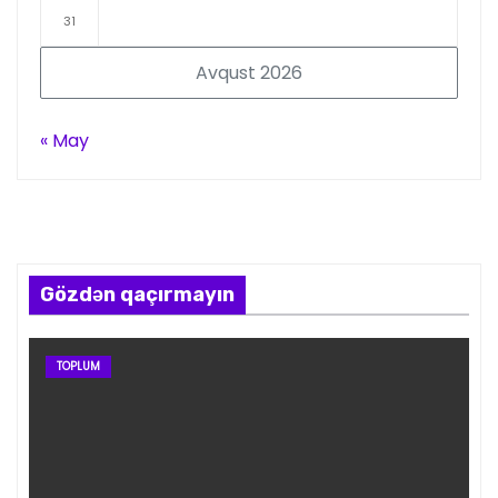
31
Avqust 2026
« May
Gözdən qaçırmayın
TOPLUM