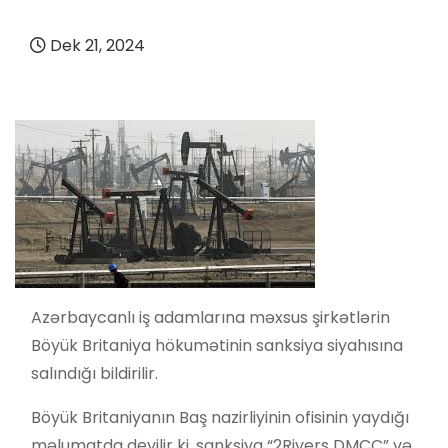
Dek 21, 2024
Azərbaycanlı iş adamlarına məxsus şirkətlərin
Böyük Britaniya hökumətinin sanksiya siyahısına
salındığı bildirilir.
Böyük Britaniyanın Baş nazirliyinin ofisinin yaydığı
məlumatda deyilir ki, sanksiya “2Rivers DMCC” və