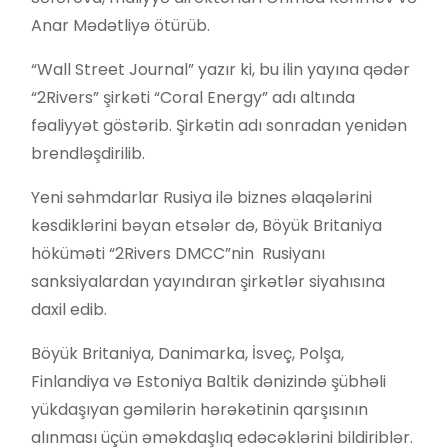
Anar Mədətliyə ötürüb.
“Wall Street Journal” yazır ki, bu ilin yayına qədər
“2Rivers” şirkəti “Coral Energy” adı altında
fəaliyyət göstərib. Şirkətin adı sonradan yenidən
brendləşdirilib.
Yeni səhmdarlar Rusiya ilə biznes əlaqələrini
kəsdiklərini bəyan etsələr də, Böyük Britaniya
höküməti “2Rivers DMCC”nin Rusiyanı
sanksiyalardan yayındıran şirkətlər siyahısına
daxil edib.
Böyük Britaniya, Danimarka, İsveç, Polşa,
Finlandiya və Estoniya Baltik dənizində şübhəli
yükdaşıyan gəmilərin hərəkətinin qarşısının
alınması üçün əməkdaşlıq edəcəklərini bildiriblər.