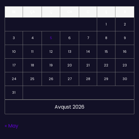
l
BE
ÇA
Ç
CA
C
Ş
B
ə
r
1
2
3
4
5
6
7
8
9
10
11
12
13
14
15
16
17
18
19
20
21
22
23
24
25
26
27
28
29
30
31
Avqust 2026
« May