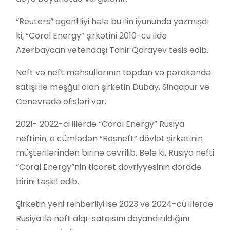
“Reuters“ agentliyi hələ bu ilin iyununda yazmışdı
ki, “Coral Energy” şirkətini 2010-cu ildə
Azərbaycan vətəndaşı Tahir Qarayev təsis edib.
Neft və neft məhsullarının topdan və pərakəndə
satışı ilə məşğul olan şirkətin Dubay, Sinqapur və
Cenevrədə ofisləri var.
2021- 2022-ci illərdə “Coral Energy” Rusiya
neftinin, o cümlədən “Rosneft” dövlət şirkətinin
müştərilərindən birinə cevrilib. Belə ki, Rusiya nefti
“Coral Energy”nin ticarət dövriyyəsinin dörddə
birini təşkil edib.
Şirkətin yeni rəhbərliyi isə 2023 və 2024-cü illərdə
Rusiya ilə neft alqı-satqısını dayandırıldığını