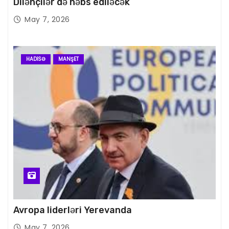
Dilənçilər də həbs ediləcək
May 7, 2026
HADISƏ
MANŞET
Avropa liderləri Yerevanda
May 7, 2026