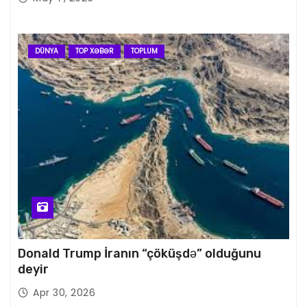
DÜNYA
TOP XƏBƏR
TOPLUM
Donald Trump İranın “çöküşdə” olduğunu
deyir
Apr 30, 2026