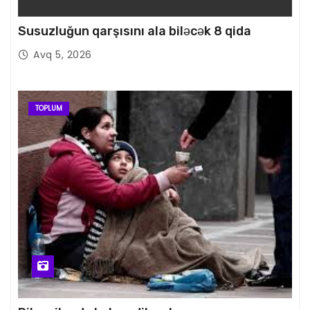
Susuzluğun qarşısını ala biləcək 8 qida
Avq 5, 2026
TOPLUM