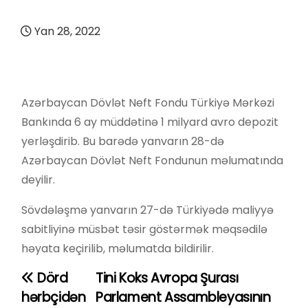
Yan 28, 2022
Azərbaycan Dövlət Neft Fondu Türkiyə Mərkəzi
Bankında 6 ay müddətinə 1 milyard avro depozit
yerləşdirib. Bu barədə yanvarın 28-də
Azərbaycan Dövlət Neft Fondunun məlumatında
deyilir.
Sövdələşmə yanvarın 27-də Türkiyədə maliyyə
sabitliyinə müsbət təsir göstərmək məqsədilə
həyata keçirilib, məlumatda bildirilir.
Dörd
Tini Koks Avropa Şurası
Y
hərbçidən
Parlament Assambleyasının