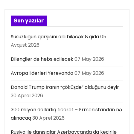
y
a
Son yazılar
s
Susuzluğun qarşısını ala biləcək 8 qida
05
ı
Avqust 2026
Dilənçilər də həbs ediləcək
07 May 2026
Avropa liderləri Yerevanda
07 May 2026
Donald Trump İranın “çöküşdə” olduğunu deyir
30 Aprel 2026
300 milyon dollarlıq ticarət – Ermənistandan nə
alınacaq
30 Aprel 2026
Rusiya ilə danışıqlar Azərbaycanda da keçirilə