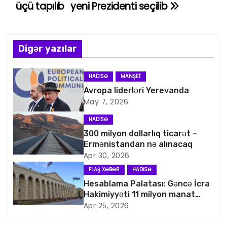
a
üçü tapılıb
yeni Prezidenti seçilib
z
ı
Digər yazılar
n
HADISƏ
MANŞET
a
Avropa liderləri Yerevanda
May 7, 2026
v
HADISƏ
i
300 milyon dollarlıq ticarət –
Ermənistandan nə alınacaq
q
Apr 30, 2026
a
FLAŞ XƏBƏR
HADISƏ
Hesablama Palatası: Gəncə İcra
s
Hakimiyyəti 11 milyon manat
artıq xərcləyib
Apr 25, 2026
i