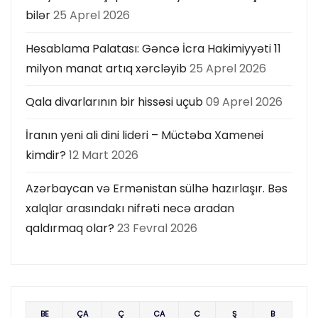
bilər
25 Aprel 2026
Hesablama Palatası: Gəncə İcra Hakimiyyəti 11
milyon manat artıq xərcləyib
25 Aprel 2026
Qala divarlarının bir hissəsi uçub
09 Aprel 2026
İranın yeni ali dini lideri – Müctəba Xamenei
kimdir?
12 Mart 2026
Azərbaycan və Ermənistan sülhə hazırlaşır. Bəs
xalqlar arasındakı nifrəti necə aradan
qaldırmaq olar?
23 Fevral 2026
BE
ÇA
Ç
CA
C
Ş
B