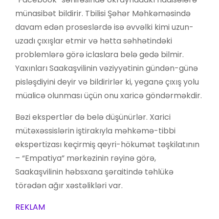
münasibət bildirir. Tbilisi Şəhər Məhkəməsində
davam edən proseslərdə isə əvvəlki kimi uzun-
uzadı çıxışlar etmir və hətta səhhətindəki
problemlərə görə iclaslara belə gedə bilmir.
Yaxınları Saakaşvilinin vəziyyətinin gündən-günə
pisləşdiyini deyir və bildirirlər ki, yeganə çıxış yolu
müalicə olunması üçün onu xaricə göndərməkdir.
Bəzi ekspertlər də belə düşünürlər. Xarici
mütəxəssislərin iştirakıyla məhkəmə-tibbi
ekspertizası keçirmiş qeyri-hökumət təşkilatının
– “Empatiya” mərkəzinin rəyinə görə,
Saakaşvilinin həbsxana şəraitində təhlükə
törədən ağır xəstəlikləri var.
REKLAM