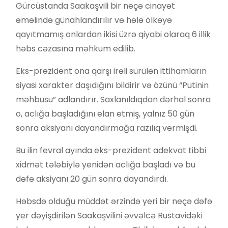
Gürcüstanda Saakaşvili bir neçə cinayət
əməlində günahlandırılır və hələ ölkəyə
qayıtmamış onlardan ikisi üzrə qiyabi olaraq 6 illik
həbs cəzasına məhkum edilib.
Eks-prezident ona qarşı irəli sürülən ittihamların
siyasi xarakter daşıdığını bildirir və özünü “Putinin
məhbusu” adlandırır. Saxlanıldıqdan dərhal sonra
o, aclığa başladığını elan etmiş, yalnız 50 gün
sonra aksiyanı dayandırmağa razılıq vermişdi.
Bu ilin fevral ayında eks-prezident adekvat tibbi
xidmət tələbiylə yenidən aclığa başladı və bu
dəfə aksiyanı 20 gün sonra dayandırdı.
Həbsdə olduğu müddət ərzində yeri bir neçə dəfə
yer dəyişdirilən Saakaşvilini əvvəlcə Rustavidəki