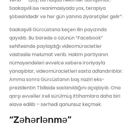
Saakaşvili isə reanimasiyada yox, terapiya
şöbəsindədir və hər gün yanına ziyarətçilər gəlir”.
Saakaşvili Gürcüstana keçən ilin payızında
qayıdıb. Bu barədə o özünün “Facebook”
səhifəsində paylaşdığı videomüraciətlər
vasitəsilə məlumat verib. Hakim partiyanın
nümayəndələri əvvəlcə xəbərə ironiyayla
yanaşıblar, videomüraciətləri saxta adlandırıblar.
Amma sonra Gürcüstanın baş naziri eks-
prezidentin Tbilisidə saxlanıldığını açıqlayıb. Ona
qarşı əvvəllər irəli sürülmüş ittihamlara daha biri
əlavə edilib – sərhədi qanunsuz keçmək.
“Zəhərlənmə”