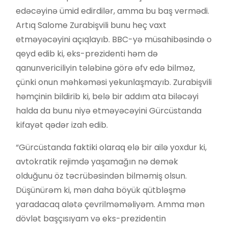
edəcəyinə ümid edirdilər, amma bu baş vermədi.
Artıq Salome Zurabişvili bunu heç vaxt
etməyəcəyini açıqlayıb. BBC-yə müsahibəsində o
qeyd edib ki, eks-prezidenti həm də
qanunvericiliyin tələbinə görə əfv edə bilməz,
çünki onun məhkəməsi yekunlaşmayıb. Zurabişvili
həmçinin bildirib ki, belə bir addım ata biləcəyi
halda da bunu niyə etməyəcəyini Gürcüstanda
kifayət qədər izah edib.
“Gürcüstanda faktiki olaraq elə bir ailə yoxdur ki,
avtokratik rejimdə yaşamağın nə demək
olduğunu öz təcrübəsindən bilməmiş olsun.
Düşünürəm ki, mən daha böyük qütbləşmə
yaradacaq alətə çevrilməməliyəm. Amma mən
dövlət başçısıyam və eks-prezidentin