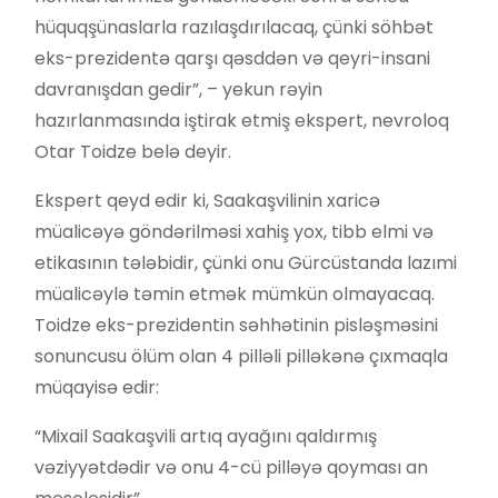
hüquqşünaslarla razılaşdırılacaq, çünki söhbət
eks-prezidentə qarşı qəsddən və qeyri-insani
davranışdan gedir”, – yekun rəyin
hazırlanmasında iştirak etmiş ekspert, nevroloq
Otar Toidze belə deyir.
Ekspert qeyd edir ki, Saakaşvilinin xaricə
müalicəyə göndərilməsi xahiş yox, tibb elmi və
etikasının tələbidir, çünki onu Gürcüstanda lazımi
müalicəylə təmin etmək mümkün olmayacaq.
Toidze eks-prezidentin səhhətinin pisləşməsini
sonuncusu ölüm olan 4 pilləli pilləkənə çıxmaqla
müqayisə edir:
“Mixail Saakaşvili artıq ayağını qaldırmış
vəziyyətdədir və onu 4-cü pilləyə qoyması an