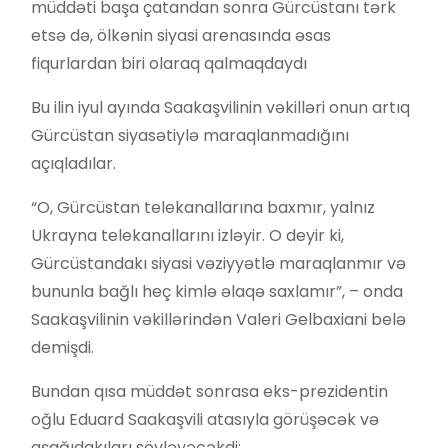
müddəti başa çatandan sonra Gürcüstanı tərk
etsə də, ölkənin siyasi arenasında əsas
fiqurlardan biri olaraq qalmaqdaydı
Bu ilin iyul ayında Saakaşvilinin vəkilləri onun artıq
Gürcüstan siyasətiylə maraqlanmadığını
açıqladılar.
“O, Gürcüstan telekanallarına baxmır, yalnız
Ukrayna telekanallarını izləyir. O deyir ki,
Gürcüstandakı siyasi vəziyyətlə maraqlanmır və
bununla bağlı heç kimlə əlaqə saxlamır”, – onda
Saakaşvilinin vəkillərindən Valeri Gelbaxiani belə
demişdi.
Bundan qısa müddət sonrasa eks-prezidentin
oğlu Eduard Saakaşvili atasıyla görüşəcək və
aşağıdakıları söyləyəcəkdi: