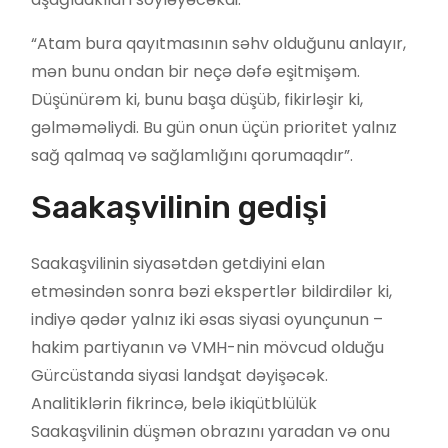
“Atam bura qayıtmasının səhv olduğunu anlayır,
mən bunu ondan bir neçə dəfə eşitmişəm.
Düşünürəm ki, bunu başa düşüb, fikirləşir ki,
gəlməməliydi. Bu gün onun üçün prioritet yalnız
sağ qalmaq və sağlamlığını qorumaqdır”.
Saakaşvilinin gedişi
Saakaşvilinin siyasətdən getdiyini elan
etməsindən sonra bəzi ekspertlər bildirdilər ki,
indiyə qədər yalnız iki əsas siyasi oyunçunun –
hakim partiyanın və VMH-nin mövcud olduğu
Gürcüstanda siyasi landşat dəyişəcək.
Analitiklərin fikrincə, belə ikiqütblülük
Saakaşvilinin düşmən obrazını yaradan və onu