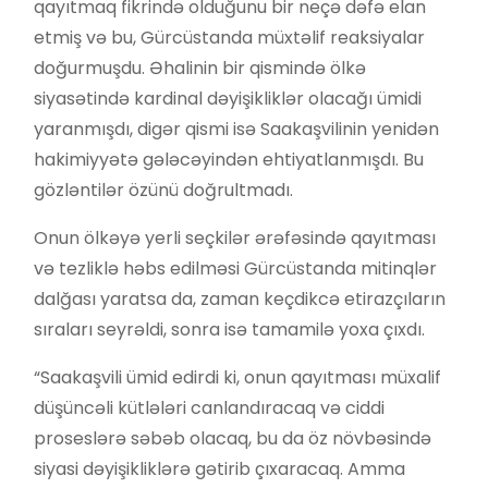
qayıtmaq fikrində olduğunu bir neçə dəfə elan
etmiş və bu, Gürcüstanda müxtəlif reaksiyalar
doğurmuşdu. Əhalinin bir qismində ölkə
siyasətində kardinal dəyişikliklər olacağı ümidi
yaranmışdı, digər qismi isə Saakaşvilinin yenidən
hakimiyyətə gələcəyindən ehtiyatlanmışdı. Bu
gözləntilər özünü doğrultmadı.
Onun ölkəyə yerli seçkilər ərəfəsində qayıtması
və tezliklə həbs edilməsi Gürcüstanda mitinqlər
dalğası yaratsa da, zaman keçdikcə etirazçıların
sıraları seyrəldi, sonra isə tamamilə yoxa çıxdı.
“Saakaşvili ümid edirdi ki, onun qayıtması müxalif
düşüncəli kütlələri canlandıracaq və ciddi
proseslərə səbəb olacaq, bu da öz növbəsində
siyasi dəyişikliklərə gətirib çıxaracaq. Amma