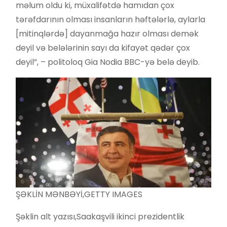
məlum oldu ki, müxalifətdə hamıdan çox
tərəfdarının olması insanların həftələrlə, aylarla
[mitinqlərdə] dayanmağa hazır olması demək
deyil və belələrinin sayı da kifayət qədər çox
deyil”, – politoloq Gia Nodia BBC-yə belə deyib.
ŞƏKLİN MƏNBƏYİ,
GETTY IMAGES
Şəklin alt yazısı,
Saakaşvili ikinci prezidentlik