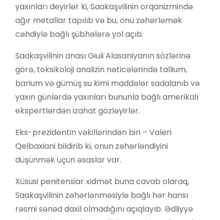
yaxınları deyirlər ki, Saakaşvilinin orqanizmində
ağır metallar tapılıb və bu, onu zəhərləmək
cəhdiylə bağlı şübhələrə yol açıb.
Saakaşvilinin anası Giuli Alasaniyanın sözlərinə
görə, toksikoloji analizin nəticələrində tallium,
barium və gümüş su kimi maddələr sadalanıb və
yaxın günlərdə yaxınları bununla bağlı amerikalı
ekspertlərdən izahat gözləyirlər.
Eks-prezidentin vəkillərindən biri – Valeri
Qelbaxiani bildirib ki, onun zəhərləndiyini
düşünmək üçün əsaslar var.
Xüsusi penitensiar xidmət buna cavab olaraq,
Saakaşvilinin zəhərlənməsiylə bağlı hər hansı
rəsmi sənəd daxil olmadığını açıqlayıb. Ədliyyə