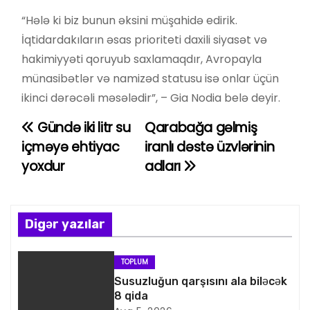
“Hələ ki biz bunun əksini müşahidə edirik.
İqtidardakıların əsas prioriteti daxili siyasət və
hakimiyyəti qoruyub saxlamaqdır, Avropayla
münasibətlər və namizəd statusu isə onlar üçün
ikinci dərəcəli məsələdir”, – Gia Nodia belə deyir.
Gündə iki litr su
Qarabağa gəlmiş
Y
içməyə ehtiyac
iranlı dəstə üzvlərinin
a
yoxdur
adları
z
ı
Digər yazılar
n
TOPLUM
a
Susuzluğun qarşısını ala biləcək
8 qida
v