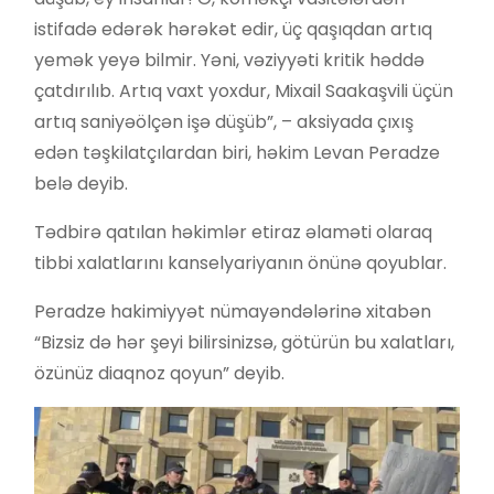
istifadə edərək hərəkət edir, üç qaşıqdan artıq
yemək yeyə bilmir. Yəni, vəziyyəti kritik həddə
çatdırılıb. Artıq vaxt yoxdur, Mixail Saakaşvili üçün
artıq saniyəölçən işə düşüb”, – aksiyada çıxış
edən təşkilatçılardan biri, həkim Levan Peradze
belə deyib.
Tədbirə qatılan həkimlər etiraz əlaməti olaraq
tibbi xalatlarını kanselyariyanın önünə qoyublar.
Peradze hakimiyyət nümayəndələrinə xitabən
“Bizsiz də hər şeyi bilirsinizsə, götürün bu xalatları,
özünüz diaqnoz qoyun” deyib.