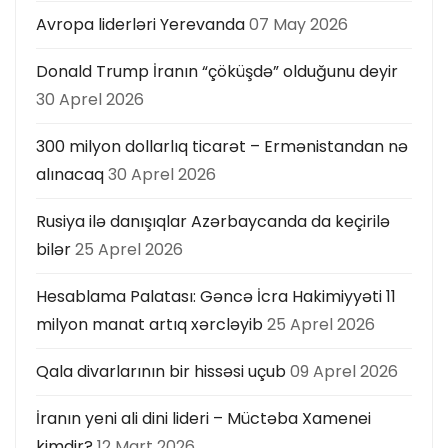
Avropa liderləri Yerevanda
07 May 2026
Donald Trump İranın “çöküşdə” olduğunu deyir
30 Aprel 2026
300 milyon dollarlıq ticarət – Ermənistandan nə
alınacaq
30 Aprel 2026
Rusiya ilə danışıqlar Azərbaycanda da keçirilə
bilər
25 Aprel 2026
Hesablama Palatası: Gəncə İcra Hakimiyyəti 11
milyon manat artıq xərcləyib
25 Aprel 2026
Qala divarlarının bir hissəsi uçub
09 Aprel 2026
İranın yeni ali dini lideri – Müctəba Xamenei
kimdir?
12 Mart 2026