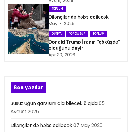
Avq 5, 2026
i
TOPLUM
Dilənçilər də həbs ediləcək
q
May 7, 2026
a
DÜNYA
TOP XƏBƏR
TOPLUM
Donald Trump İranın “çöküşdə”
s
olduğunu deyir
Apr 30, 2026
i
y
a
Son yazılar
s
Susuzluğun qarşısını ala biləcək 8 qida
05
ı
Avqust 2026
Dilənçilər də həbs ediləcək
07 May 2026