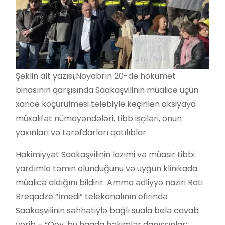
Şəklin alt yazısı,
Noyabrın 20-də hökumət
binasının qarşısında Saakaşvilinin müalicə üçün
xaricə köçürülməsi tələbiylə keçirilən aksiyaya
müxalifət nümayəndələri, tibb işçiləri, onun
yaxınları və tərəfdarları qatılıblar
Hakimiyyət Saakaşvilinin lazımi və müasir tibbi
yardımla təmin olunduğunu və uyğun klinikada
müalicə aldığını bildirir. Amma ədliyyə naziri Rati
Breqadze “İmedi” telekanalının efirində
Saakaşvilinin səhhətiylə bağlı suala belə cavab
verib – “Qoy, bu haqda həkimlər danışsınlar;