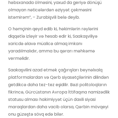
həbsxanada ölməsini, yaxud da geriyə dönüşü
olmayan nəticələrdən əziyyət çəkməsini
istəmirəm”, – Zurabişvili belə deyib.
O həmçinin qeyd edib ki, həkimlərin rəylərini
diqqətlə izləyir və hesab edir ki, Saakaşviliyə
xaricdə əlavə müalicə almaq imkanı
yaradılmalıdır, amma bu qərarı məhkəmə
verməlidir.
Saakaşvilini azad etmək çağırışları beynəlxalq
platformalardan və Qərb siyasətçilərinin dilindən
getdikcə daha tez-tez eşidilir. Bəzi politoloqların
fikrincə, Gürcüstanın Avropa İttifaqına namizədlik
statusu alması hakimiyyət üçün daxili siyasi
maraqlardan daha vacib olarsa, Qərbin mövqeyi
onu güzəştə sövq edə bilər.