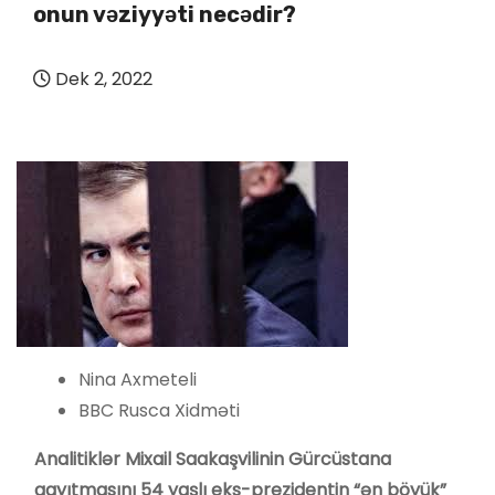
onun vəziyyəti necədir?
Dek 2, 2022
Nina Axmeteli
BBC Rusca Xidməti
Analitiklər Mixail Saakaşvilinin Gürcüstana
qayıtmasını 54 yaşlı eks-prezidentin “ən böyük”