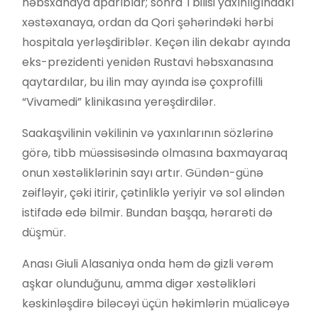
həbsxanaya aparıblar; sonra Tbilisi yaxınlığındakı
xəstəxanaya, ordan da Qori şəhərindəki hərbi
hospitala yerləşdiriblər. Keçən ilin dekabr ayında
eks-prezidenti yenidən Rustavi həbsxanasına
qaytardılar, bu ilin may ayında isə çoxprofilli
“Vivamedi” klinikasına yerəşdirdilər.
Saakaşvilinin vəkilinin və yaxınlarının sözlərinə
görə, tibb müəssisəsində olmasına baxmayaraq
onun xəstəliklərinin sayı artır. Gündən-günə
zəifləyir, çəki itirir, çətinliklə yeriyir və sol əlindən
istifadə edə bilmir. Bundan başqa, hərarəti də
düşmür.
Anası Giuli Alasaniya onda həm də gizli vərəm
aşkar olunduğunu, amma digər xəstəlikləri
kəskinləşdirə biləcəyi üçün həkimlərin müalicəyə