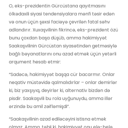
O, eks-prezidentin Gürcüstana qayıtmasını
ölkədaxili siyasi tendensiyalara mənfi təsir edən
və onun üçün şəxsi faciəyə çevrilən fatal səhv
adlandırır. Xuxaşvilinin fikrincə, eks-prezident özü
bunu çoxdan başa düşüb, amma hakimiyyət
Saakaşvilinin Gürcüstan siyasətindən getməsiylə
bağlı bəyanatlarını onu azad etmək üçün yetərli
arqument hesab etmir:
“Sadəcə, hakimiyyət başqa cür bacarmır. Onlar
neqativ müstəvidə qalmalıdırlar – onlar demirlər
ki, biz yaxşıyıq, deyirlər ki, alternativ bizdən də
pisdir. Saakaşvili bu rola uyğunuydu, amma illər
ərzində bu amil zəifləmişdi”.
“Saakaşvilinin azad ediləcəyini istisna etmək
olmaz. Amma, təbii ki, hakimiyyət onu elə-belə