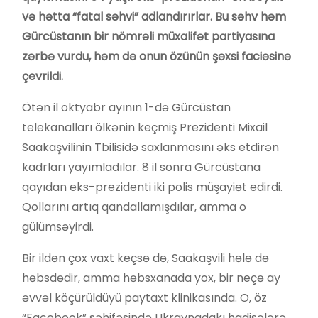
və hətta “fatal səhvi” adlandırırlar. Bu səhv həm
Gürcüstanın bir nömrəli müxalifət partiyasına
zərbə vurdu, həm də onun özünün şəxsi faciəsinə
çevrildi.
Ötən il oktyabr ayının 1-də Gürcüstan
telekanalları ölkənin keçmiş Prezidenti Mixail
Saakaşvilinin Tbilisidə saxlanmasını əks etdirən
kadrları yayımladılar. 8 il sonra Gürcüstana
qayıdan eks-prezidenti iki polis müşayiət edirdi.
Qollarını artıq qandallamışdılar, amma o
gülümsəyirdi.
Bir ildən çox vaxt keçsə də, Saakaşvili hələ də
həbsdədir, amma həbsxanada yox, bir neçə ay
əvvəl köçürüldüyü paytaxt klinikasında. O, öz
“Facebook” səhifəsində Ukraynadakı hadisələrə