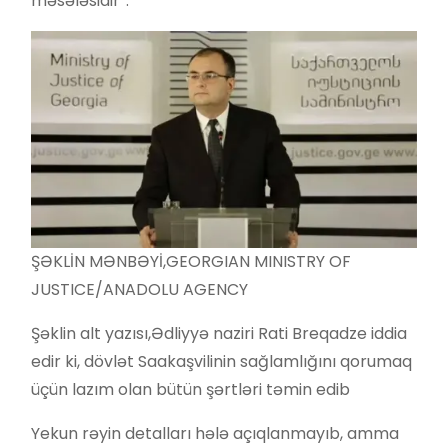
məsələsidir”.
ŞƏKLİN MƏNBƏYİ,
GEORGIAN MINISTRY OF
JUSTICE/ANADOLU AGENCY
Şəklin alt yazısı,
Ədliyyə naziri Rati Breqadze iddia
edir ki, dövlət Saakaşvilinin sağlamlığını qorumaq
üçün lazım olan bütün şərtləri təmin edib
Yekun rəyin detalları hələ açıqlanmayıb, amma