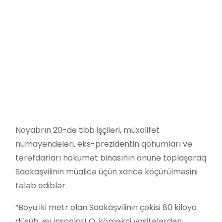
Noyabrın 20-də tibb işçiləri, müxalifət
nümayəndələri, eks-prezidentin qohumları və
tərəfdarları hökumət binasının önünə toplaşaraq
Saakaşvilinin müalicə üçün xaricə köçürülməsini
tələb ediblər.
“Boyu iki metr olan Saakaşvilinin çəkisi 80 kiloya
düşüb, ey insanlar! O, köməkçi vasitələrdən