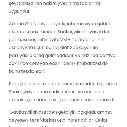
şeytanlaşdıran hakimiyyətin maraqlarına
uyğundur.
Amma Gia Nodiya deyir ki, ictimai rəydə qəbul
olunması baxımından Saakaşvilinin siyasətdən
getməsi baş tutmayıb. VMH tərəfdarlarının
əksəriyyəti üçün bu təşkilat Saakaşvilinin
partiyası olaraq qalmaqdadır və hazırda partiya
daxilində cərəyan edən liderlik mübarizəsi də
bunu təsdiq edir.
Partiyada əsas rəqabət mövzularından biri, kimin
Saakaşviliyə daha sadiq olması və onu azad
etmək üçün daha çox iş görməyə hazır olmasıdır.
“Saakaşvili siyasətdən getdiyini açıqladı, amma,
deyəsən, tərəfdarları ona inanmadılar. Onlar