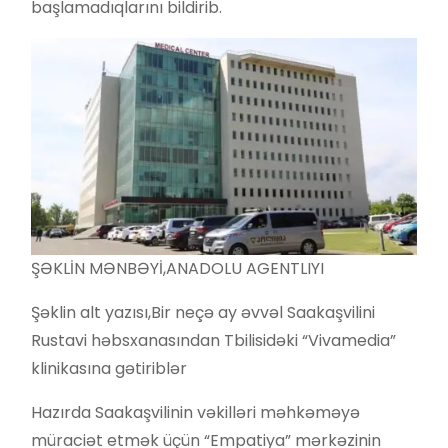
başlamadıqlarını bildirib.
ŞƏKLİN MƏNBƏYİ,
ANADOLU AGENTLIYI
Şəklin alt yazısı,
Bir neçə ay əvvəl Saakaşvilini
Rustavi həbsxanasından Tbilisidəki “Vivamedia”
klinikasına gətiriblər
Hazırda Saakaşvilinin vəkilləri məhkəməyə
müraciət etmək üçün “Empatiya” mərkəzinin