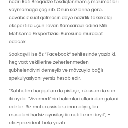
naziri Rati Breqadze təsdiqlənməmiş məlumatları
yaymamağa çağırıb. Onun sözlərinə görə,
cavabsız sual qalmasın deyə nazirlik toksikoloji
ekspertiza üçün Levan Samxarauli adına Milli
Məhkəmə Ekspertizası Bürosuna müraciət
edəcək.
Saakaşvili isə öz “Facebook” səhifəsində yazıb ki,
heç vaxt vəkillərinə zəhərlənmədən
şübhələndiyini deməyib və mövzuyla bağlı
spekulyasiyanı yersiz hesab edir.
“Səhhətim həqiqətən də pisləşir, xüsusən də son
iki ayda. “Vivamedi”nin həkimləri əllərindən gələni
edirlər. Biz mütəxəssislərə inamalıyıq, bu
məsələni hədsiz siyasiləşdirmək lazım deyil”, –
eks-prezident belə yazıb.