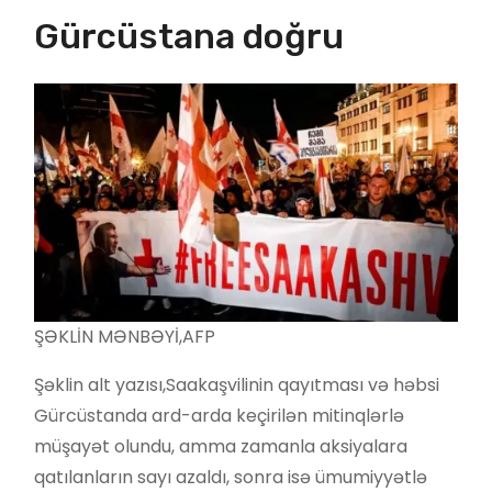
Gürcüstana doğru
ŞƏKLİN MƏNBƏYİ,
AFP
Şəklin alt yazısı,
Saakaşvilinin qayıtması və həbsi
Gürcüstanda ard-arda keçirilən mitinqlərlə
müşayət olundu, amma zamanla aksiyalara
qatılanların sayı azaldı, sonra isə ümumiyyətlə