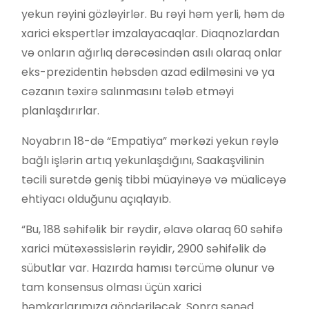
yekun rəyini gözləyirlər. Bu rəyi həm yerli, həm də
xarici ekspertlər imzalayacaqlar. Diaqnozlardan
və onların ağırlıq dərəcəsindən asılı olaraq onlar
eks-prezidentin həbsdən azad edilməsini və ya
cəzanın təxirə salınmasını tələb etməyi
planlaşdırırlar.
Noyabrın 18-də “Empatiya” mərkəzi yekun rəylə
bağlı işlərin artıq yekunlaşdığını, Saakaşvilinin
təcili surətdə geniş tibbi müayinəyə və müalicəyə
ehtiyacı olduğunu açıqlayıb.
“Bu, 188 səhifəlik bir rəydir, əlavə olaraq 60 səhifə
xarici mütəxəssislərin rəyidir, 2900 səhifəlik də
sübutlar var. Hazırda hamısı tərcümə olunur və
tam konsensus olması üçün xarici
həmkarlarımıza göndəriləcək. Sonra sənəd