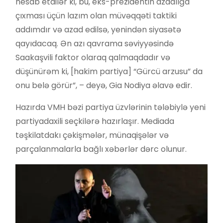
hesab etdilər ki, bu, eks-prezidentin azadlığa
çıxması üçün lazım olan müvəqqəti taktiki
addımdır və azad edilsə, yenindən siyasətə
qayıdacaq. Ən azı qavrama səviyyəsində
Saakaşvili faktor olaraq qalmaqdadır və
düşünürəm ki, [hakim partiya] “Gürcü arzusu” da
onu belə görür”, – deyə, Gia Nodiya əlavə edir.
Hazırda VMH bəzi partiya üzvlərinin tələbiylə yeni
partiyadaxili seçkilərə hazırlaşır. Mediada
təşkilatdakı çəkişmələr, münaqişələr və
parçalanmalarla bağlı xəbərlər dərc olunur.