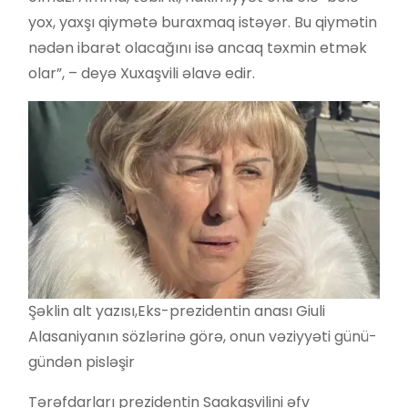
yox, yaxşı qiymətə buraxmaq istəyər. Bu qiymətin
nədən ibarət olacağını isə ancaq təxmin etmək
olar”, – deyə Xuxaşvili əlavə edir.
Şəklin alt yazısı,
Eks-prezidentin anası Giuli
Alasaniyanın sözlərinə görə, onun vəziyyəti günü-
gündən pisləşir
Tərəfdarları prezidentin Saakaşvilini əfv