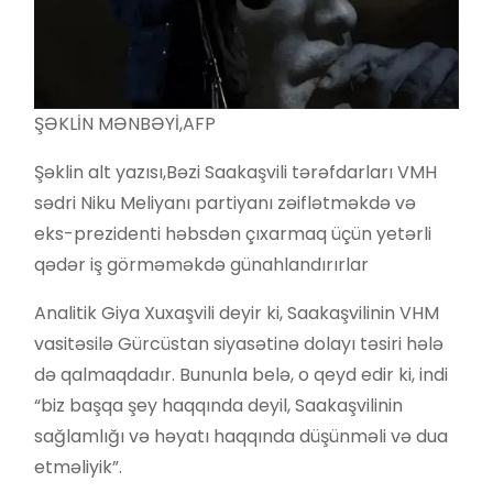
ŞƏKLİN MƏNBƏYİ,
AFP
Şəklin alt yazısı,
Bəzi Saakaşvili tərəfdarları VMH
sədri Niku Meliyanı partiyanı zəiflətməkdə və
eks-prezidenti həbsdən çıxarmaq üçün yetərli
qədər iş görməməkdə günahlandırırlar
Analitik Giya Xuxaşvili deyir ki, Saakaşvilinin VHM
vasitəsilə Gürcüstan siyasətinə dolayı təsiri hələ
də qalmaqdadır. Bununla belə, o qeyd edir ki, indi
“biz başqa şey haqqında deyil, Saakaşvilinin
sağlamlığı və həyatı haqqında düşünməli və dua
etməliyik”.