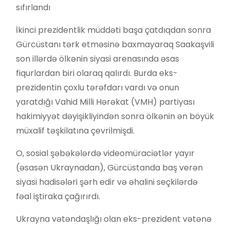
sıfırlandı
İkinci prezidentlik müddəti başa çatdıqdan sonra
Gürcüstanı tərk etməsinə baxmayaraq Saakaşvili
son illərdə ölkənin siyasi arenasında əsas
fiqurlardan biri olaraq qalırdı. Burda eks-
prezidentin çoxlu tərəfdarı vardı və onun
yaratdığı Vahid Milli Hərəkat (VMH) partiyası
hakimiyyət dəyişikliyindən sonra ölkənin ən böyük
müxalif təşkilatına çevrilmişdi.
O, sosial şəbəkələrdə videomüraciətlər yayır
(əsasən Ukraynadan), Gürcüstanda baş verən
siyasi hadisələri şərh edir və əhalini seçkilərdə
fəal iştiraka çağırırdı.
Ukrayna vətəndaşlığı olan eks-prezident vətənə