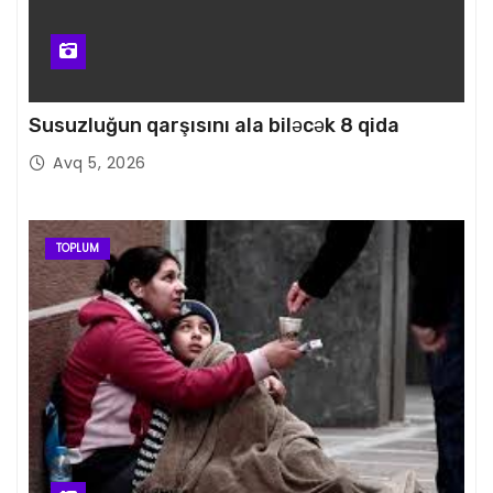
Susuzluğun qarşısını ala biləcək 8 qida
Avq 5, 2026
TOPLUM