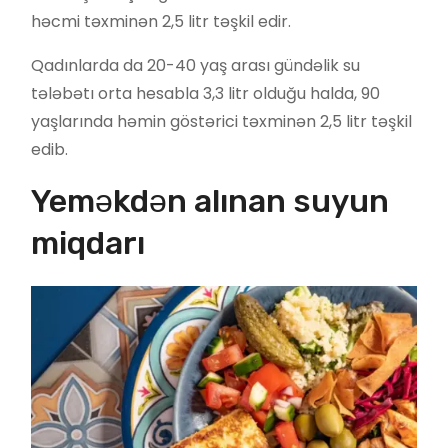
həcmi təxminən 2,5 litr təşkil edir.
Qadınlarda da 20-40 yaş arası gündəlik su
tələbətı orta hesabla 3,3 litr olduğu halda, 90
yaşlarında həmin göstərici təxminən 2,5 litr təşkil
edib.
Yeməkdən alınan suyun
miqdarı