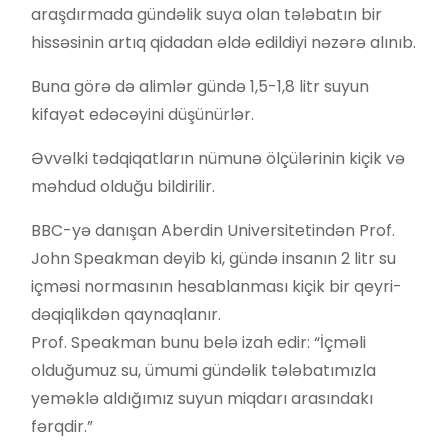
araşdırmada gündəlik suya olan tələbatın bir
hissəsinin artıq qidadan əldə edildiyi nəzərə alınıb.
Buna görə də alimlər gündə 1,5-1,8 litr suyun
kifayət edəcəyini düşünürlər.
Əvvəlki tədqiqatların nümunə ölçülərinin kiçik və
məhdud olduğu bildirilir.
BBC-yə danışan Aberdin Universitetindən Prof.
John Speakman deyib ki, gündə insanın 2 litr su
içməsi normasının hesablanması kiçik bir qeyri-
dəqiqlikdən qaynaqlanır.
Prof. Speakman bunu belə izah edir: “İçməli
olduğumuz su, ümumi gündəlik tələbatımızla
yeməklə aldığımız suyun miqdarı arasındakı
fərqdir.”