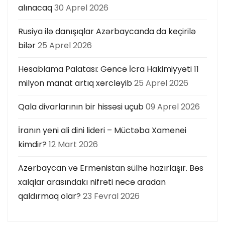
alınacaq
30 Aprel 2026
Rusiya ilə danışıqlar Azərbaycanda da keçirilə
bilər
25 Aprel 2026
Hesablama Palatası: Gəncə İcra Hakimiyyəti 11
milyon manat artıq xərcləyib
25 Aprel 2026
Qala divarlarının bir hissəsi uçub
09 Aprel 2026
İranın yeni ali dini lideri – Müctəba Xamenei
kimdir?
12 Mart 2026
Azərbaycan və Ermənistan sülhə hazırlaşır. Bəs
xalqlar arasındakı nifrəti necə aradan
qaldırmaq olar?
23 Fevral 2026