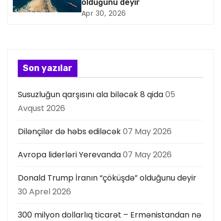
olduğunu deyir
i
Apr 30, 2026
y
a
s
Son yazılar
ı
Susuzluğun qarşısını ala biləcək 8 qida
05
Avqust 2026
Dilənçilər də həbs ediləcək
07 May 2026
Avropa liderləri Yerevanda
07 May 2026
Donald Trump İranın “çöküşdə” olduğunu deyir
30 Aprel 2026
300 milyon dollarlıq ticarət – Ermənistandan nə