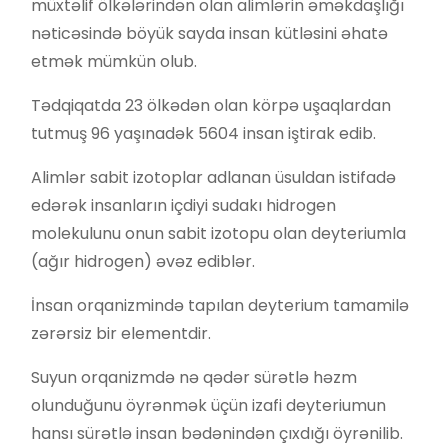
müxtəlif ölkələrindən olan alimlərin əməkdaşlığı
nəticəsində böyük sayda insan kütləsini əhatə
etmək mümkün olub.
Tədqiqatda 23 ölkədən olan körpə uşaqlardan
tutmuş 96 yaşınadək 5604 insan iştirak edib.
Alimlər sabit izotoplar adlanan üsuldan istifadə
edərək insanların içdiyi sudakı hidrogen
molekulunu onun sabit izotopu olan deyteriumla
(ağır hidrogen) əvəz ediblər.
İnsan orqanizmində tapılan deyterium tamamilə
zərərsiz bir elementdir.
Suyun orqanizmdə nə qədər sürətlə həzm
olunduğunu öyrənmək üçün izafi deyteriumun
hansı sürətlə insan bədənindən çıxdığı öyrənilib.