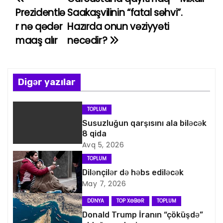
Y
Prezidentlə
Saakaşvilinin “fatal səhvi”.
a
r nə qədər
Hazırda onun vəziyyəti
maaş alır
necədir?
z
ı
n
Digər yazılar
a
TOPLUM
v
Susuzluğun qarşısını ala biləcək
8 qida
i
Avq 5, 2026
TOPLUM
q
Dilənçilər də həbs ediləcək
May 7, 2026
a
DÜNYA
TOP XƏBƏR
TOPLUM
s
Donald Trump İranın “çöküşdə”