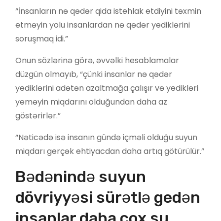
“İnsanların nə qədər qida istehlak etdiyini təxmin
etməyin yolu insanlardan nə qədər yediklərini
soruşmaq idi.”
Onun sözlərinə görə, əvvəlki hesablamalar
düzgün olmayıb, “çünki insanlar nə qədər
yediklərini adətən azaltmağa çalışır və yedikləri
yeməyin miqdarını olduğundan daha az
göstərirlər.”
“Nəticədə isə insanın gündə içməli olduğu suyun
miqdarı gerçək ehtiyacdan daha artıq götürülür.”
Bədənində suyun
dövriyyəsi sürətlə gedən
insanlar daha çox su