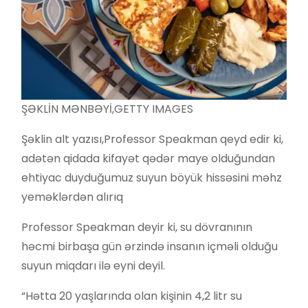
ŞƏKLİN MƏNBƏYİ,
GETTY IMAGES
Şəklin alt yazısı,
Professor Speakman qeyd edir ki,
adətən qidada kifayət qədər maye olduğundan
ehtiyac duyduğumuz suyun böyük hissəsini məhz
yeməklərdən alırıq
Professor Speakman deyir ki, su dövranının
həcmi birbaşa gün ərzində insanın içməli olduğu
suyun miqdarı ilə eyni deyil.
“Hətta 20 yaşlarında olan kişinin 4,2 litr su