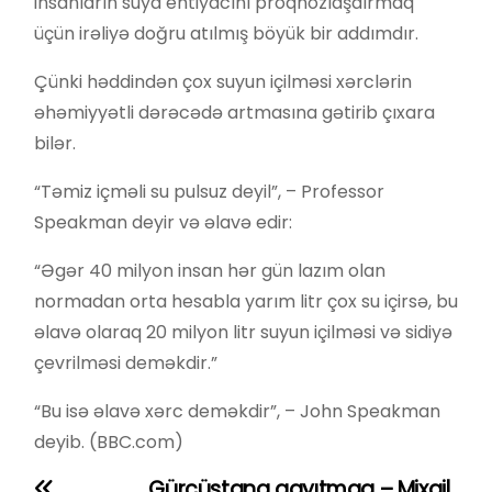
insanların suya ehtiyacını proqnozlaşdırmaq
üçün irəliyə doğru atılmış böyük bir addımdır.
Çünki həddindən çox suyun içilməsi xərclərin
əhəmiyyətli dərəcədə artmasına gətirib çıxara
bilər.
“Təmiz içməli su pulsuz deyil”, – Professor
Speakman deyir və əlavə edir:
“Əgər 40 milyon insan hər gün lazım olan
normadan orta hesabla yarım litr çox su içirsə, bu
əlavə olaraq 20 milyon litr suyun içilməsi və sidiyə
çevrilməsi deməkdir.”
“Bu isə əlavə xərc deməkdir”, – John Speakman
deyib. (BBC.com)
Gürcüstana qayıtmaq – Mixail