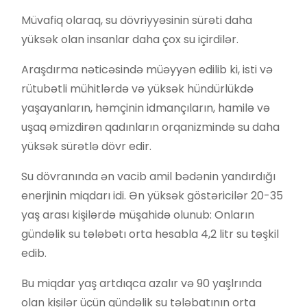
Müvafiq olaraq, su dövriyyəsinin sürəti daha
yüksək olan insanlar daha çox su içirdilər.
Araşdırma nəticəsində müəyyən edilib ki, isti və
rütubətli mühitlərdə və yüksək hündürlükdə
yaşayanların, həmçinin idmançıların, hamilə və
uşaq əmizdirən qadınların orqanizmində su daha
yüksək sürətlə dövr edir.
Su dövranında ən vacib amil bədənin yandırdığı
enerjinin miqdarı idi. Ən yüksək göstəricilər 20-35
yaş arası kişilərdə müşahidə olunub: Onların
gündəlik su tələbətı orta hesabla 4,2 litr su təşkil
edib.
Bu miqdar yaş artdıqca azalır və 90 yaşlrında
olan kişilər üçün gündəlik su tələbatının orta