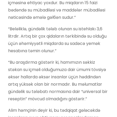
içməsinə ehtiyac yoxdur. Bu miqdarın 15 faizi
bədəndə su mübadiləsi və maddələr mübadiləsi
nəticəsində əmələ gəl6ən sudur.”
“Beləliklə, gündəlik tələb olunan su istehlakı 3,6
litrdir. Artıq bir çox qidaların tərkibində su olduğu
üçün əhəmiyyətli miqdarda su sadəcə yemək
hesabına təmin olunur.”
“Bu araşdırma göstərir ki, hamımızın səkkiz
stəkan su içməli olduğumuza dair ümumi tövsiyə
əksər hallarda əksər insanlar üçün həddindən
artıq yüksək olan bir normadır. Bu məlumatlar
gündəlik su tələbatı normasına dair “universal bir
reseptin” mövcud olmadığını göstərir.”
Alim həmçinin deyir ki, bu tədqiqat gələcəkdə