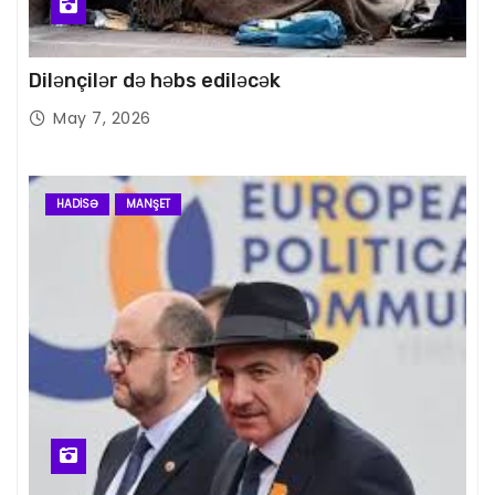
Dilənçilər də həbs ediləcək
May 7, 2026
HADISƏ
MANŞET