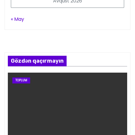
Avqust 2026
« May
Gözdən qaçırmayın
TOPLUM