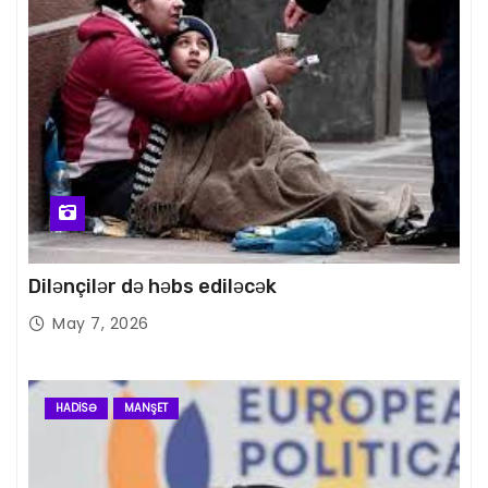
Dilənçilər də həbs ediləcək
May 7, 2026
HADISƏ
MANŞET