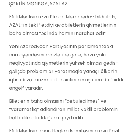
ŞƏKLİN MƏNBƏYİ,
AZAL.AZ
Milli Məclisin üzvü Elman Məmmədov bildirib ki,
AZAL-ın təklif etdiyi aviabiletlərin qiymətlərinin
baha olması “əslində hamını narahat edir”.
Yeni Azərbaycan Partiyasının parlamentdəki
nümayəndəsinin sözlərinə görə, hava yolu
nəqliyyatında qiymətlərin yüksək olması gediş-
gəlişdə problemlər yaratmaqla yanaşı, ölkənin
iqtisadi və turizm potensialının inkişafına da “ciddi
əngəl” yaradır.
Biletlərin baha olmasını “qəbuledilməz” və
“yaramazlıq” adlandıran millət vəkili problemin
həll edilməli olduğunu qeyd edib.
Milli Məclisin İnsan Haqları komitəsinin üzvü Fazil