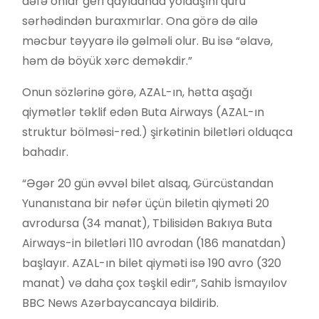
dəfə onlar geri qayıdanda yoldaşını quru
sərhədindən buraxmırlar. Ona görə də ailə
məcbur təyyarə ilə gəlməli olur. Bu isə “əlavə,
həm də böyük xərc deməkdir.”
Onun sözlərinə görə, AZAL-ın, hətta aşağı
qiymətlər təklif edən Buta Airways (AZAL-ın
struktur bölməsi-red.) şirkətinin biletləri olduqca
bahadır.
“Əgər 20 gün əvvəl bilet alsaq, Gürcüstandan
Yunanıstana bir nəfər üçün biletin qiyməti 20
avrodursa (34 manat), Tbilisidən Bakıya Buta
Airways-in biletləri 110 avrodan (186 manatdan)
başlayır. AZAL-ın bilet qiyməti isə 190 avro (320
manat) və daha çox təşkil edir”, Sahib İsmayılov
BBC News Azərbaycancaya bildirib.