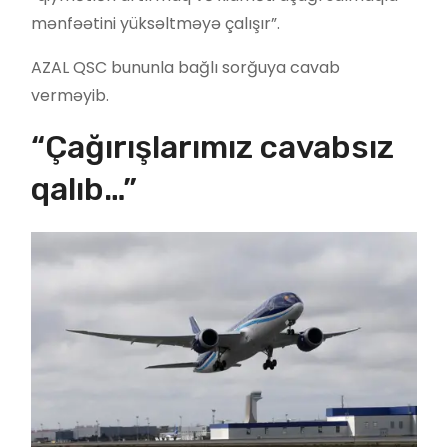
mənfəətini yüksəltməyə çalışır”.
AZAL QSC bununla bağlı sorğuya cavab
verməyib.
“Çağırışlarımız cavabsız
qalıb…”