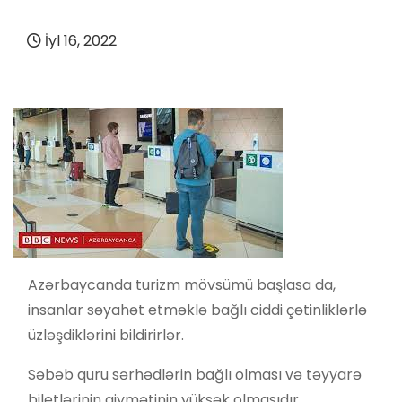
İyl 16, 2022
Azərbaycanda turizm mövsümü başlasa da,
insanlar səyahət etməklə bağlı ciddi çətinliklərlə
üzləşdiklərini bildirirlər.
Səbəb quru sərhədlərin bağlı olması və təyyarə
biletlərinin qiymətinin yüksək olmasıdır.