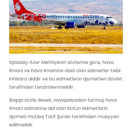
İqtisadçı Azər Mehtiyevin sözlərinə görə, hava
limanı və hava limanına daxil olan xidmətlər təbii
inhisara aiddir və bu xidmətlərin qiymətləri dövlət
tərəfindən tənzimlənməlidir.
Başqa sözlə desək, naviqasiyadan tutmuş hava
limanı xidmətinə aid olan bütün xidmətlərin
qiyməti mütləq Tarif Şurası tərəfindən müəyyən
edilməlidir.