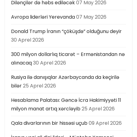
Dilənçilər də həbs ediləcək
07 May 2026
Avropa liderləri Yerevanda
07 May 2026
Donald Trump İranın “çöküşdə” olduğunu deyir
30 Aprel 2026
300 milyon dollarlıq ticarət – Ermənistandan nə
alınacaq
30 Aprel 2026
Rusiya ilə danışıqlar Azərbaycanda da keçirilə
bilər
25 Aprel 2026
Hesablama Palatası: Gəncə İcra Hakimiyyəti 11
milyon manat artıq xərcləyib
25 Aprel 2026
Qala divarlarının bir hissəsi uçub
09 Aprel 2026