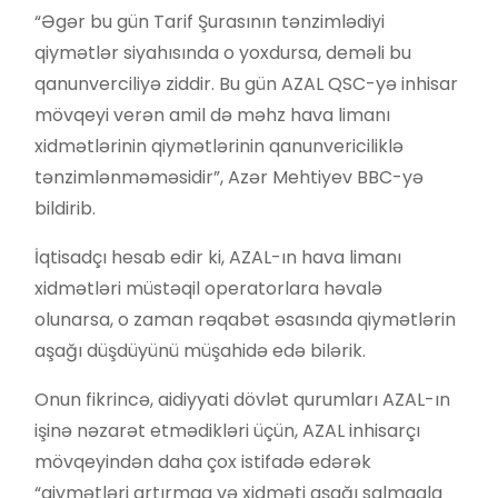
“Əgər bu gün Tarif Şurasının tənzimlədiyi
qiymətlər siyahısında o yoxdursa, deməli bu
qanunverciliyə ziddir. Bu gün AZAL QSC-yə inhisar
mövqeyi verən amil də məhz hava limanı
xidmətlərinin qiymətlərinin qanunvericiliklə
tənzimlənməməsidir”, Azər Mehtiyev BBC-yə
bildirib.
İqtisadçı hesab edir ki, AZAL-ın hava limanı
xidmətləri müstəqil operatorlara həvalə
olunarsa, o zaman rəqabət əsasında qiymətlərin
aşağı düşdüyünü müşahidə edə bilərik.
Onun fikrincə, aidiyyati dövlət qurumları AZAL-ın
işinə nəzarət etmədikləri üçün, AZAL inhisarçı
mövqeyindən daha çox istifadə edərək
“qiymətləri artırmaq və xidməti aşağı salmaqla