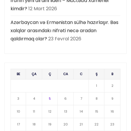
İranın yeni ali dini lideri – Müctəba Xamenei
kimdir?
12 Mart 2026
Azərbaycan və Ermənistan sülhə hazırlaşır. Bəs
xalqlar arasındakı nifrəti necə aradan
qaldırmaq olar?
23 Fevral 2026
BE
ÇA
Ç
CA
C
Ş
B
1
2
3
4
5
6
7
8
9
10
11
12
13
14
15
16
17
18
19
20
21
22
23