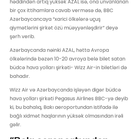
həddindən artıq yüksək AZAL isə, ona ünvanlanan
bir çox ittihamlara cavab verməsə də, BBC
Azərbaycancaya “xarici ölkələrə uçuş
qiymətlərini şirkət özü müəyyənləşdirir” deyə
şərh verib.
Azərbaycanda nəinki AZAL, hətta Avropa
ölkələrində bəzən 10-20 avroya belə bilet satan
büdcə hava yolları şirkəti- Wizz Air-in biletləri də
bahadır.
Wizz Air və Azərbaycanda işləyən digər büdcə
hava yolları şirkəti Pegasus Airlines BBC-yə deyib
ki, bu bahalıq, Bakı aeroportundan istifadə ilə
bağlı xidmət haqlarının yüksək olmasından irəli
gəlir.