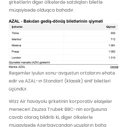
şirkətlərin digər ölkələrdə satdıqları biletlə
müqayisədə olduqca bahadır.
Rəqəmlər iyulun sonu-avqustun ortalarını əhatə
edir və AZAL-ın Standart (klassik) sinif biletləri
üçündür.
Wizz Air havayolu şirkətinin korporativ əlaqələr
meneceri Zsuzsa Trubek BBC-nin sorğusuna
cavab olaraq bildirib ki, digər ölkələrlə
müqayisədə Azərbaycandan uçuşların baha