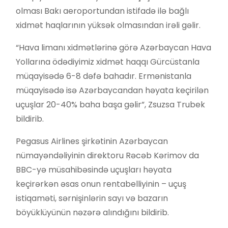
olması Bakı aeroportundan istifadə ilə bağlı
xidmət haqlarının yüksək olmasından irəli gəlir.
“Hava limanı xidmətlərinə görə Azərbaycan Hava
Yollarına ödədiyimiz xidmət haqqı Gürcüstanla
müqayisədə 6-8 dəfə bahadır. Ermənistanla
müqayisədə isə Azərbaycandan həyata keçirilən
uçuşlar 20-40% baha başa gəlir”, Zsuzsa Trubek
bildirib.
Pegasus Airlines şirkətinin Azərbaycan
nümayəndəliyinin direktoru Rəcəb Kərimov da
BBC-yə müsahibəsində uçuşları həyata
keçirərkən əsas onun rentabelliyinin – uçuş
istiqaməti, sərnişinlərin sayı və bazarın
böyüklüyünün nəzərə alındığını bildirib.