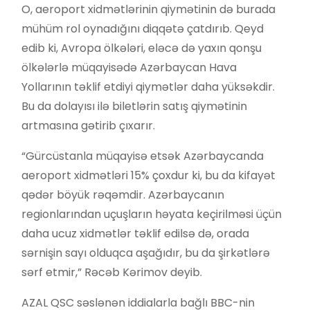
O, aeroport xidmətlərinin qiymətinin də burada
mühüm rol oynadığını diqqətə çatdırıb. Qeyd
edib ki, Avropa ölkələri, eləcə də yaxın qonşu
ölkələrlə müqayisədə Azərbaycan Hava
Yollarının təklif etdiyi qiymətlər daha yüksəkdir.
Bu da dolayısı ilə biletlərin satış qiymətinin
artmasına gətirib çıxarır.
“Gürcüstanla müqayisə etsək Azərbaycanda
aeroport xidmətləri 15% çoxdur ki, bu da kifayət
qədər böyük rəqəmdir. Azərbaycanın
regionlarından uçuşların həyata keçirilməsi üçün
daha ucuz xidmətlər təklif edilsə də, orada
sərnişin sayı olduqca aşağıdır, bu da şirkətlərə
sərf etmir,” Rəcəb Kərimov deyib.
AZAL QSC səslənən iddialarla bağlı BBC-nin