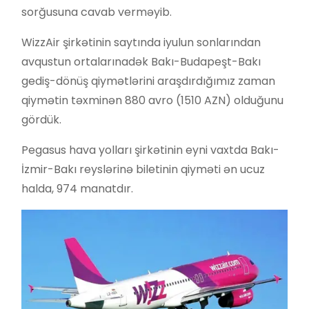
sorğusuna cavab verməyib.
WizzAir şirkətinin saytında iyulun sonlarından
avqustun ortalarınadək Bakı-Budapeşt-Bakı
gediş-dönüş qiymətlərini araşdırdığımız zaman
qiymətin təxminən 880 avro (1510 AZN) olduğunu
gördük.
Pegasus hava yolları şirkətinin eyni vaxtda Bakı-
İzmir-Bakı reyslərinə biletinin qiyməti ən ucuz
halda, 974 manatdır.