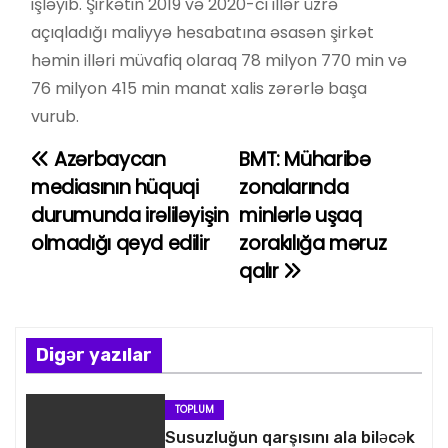
işləyib. Şirkətin 2019 və 2020-ci illər üzrə
açıqladığı maliyyə hesabatına əsasən şirkət
həmin illəri müvafiq olaraq 78 milyon 770 min və
76 milyon 415 min manat xalis zərərlə başa
vurub.
Azərbaycan
BMT: Müharibə
Y
mediasının hüquqi
zonalarında
a
durumunda irəliləyişin
minlərlə uşaq
olmadığı qeyd edilir
zorakılığa məruz
z
qalır
ı
n
Digər yazılar
a
v
TOPLUM
Susuzluğun qarşısını ala biləcək