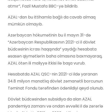
atmır”, Fazil Mustafa BBC-yə bildirib.
AZAL-dan bu ittihamla bağlı da cavab almaq
mümkün olmayıb.
Azərbaycan hökumətinin bu il mayın 31-də
“Azərbaycan Respublikasının 2021-ci il dövlət
büdcəsinin icrası haqqında” yaydığı hesabata
əsasən qiymətlərin baha olmasına baxmayaraq,
AZAL ötən ili maliyyə itkisi ilə başa vurub.
Hesabatda AZAL QSC-nin 2021-ci ildə yaranan
34.8 milyon manatlıq dövlət zəmanətli borcunun
Təminat Fondu tərəfindən ödənildiyi qeyd olunub.
Dövlət büdcəsindən subsidiya da alan AZAL
pandemiya zamanı və ondan əvvəlki il də zərərlə