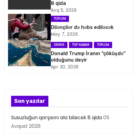
i
8 qida
Avq 5, 2026
q
TOPLUM
a
Dilənçilər də həbs ediləcək
May 7, 2026
s
DÜNYA
TOP XƏBƏR
TOPLUM
i
Donald Trump İranın “çöküşdə”
olduğunu deyir
y
Apr 30, 2026
a
s
Son yazılar
ı
Susuzluğun qarşısını ala biləcək 8 qida
05
Avqust 2026