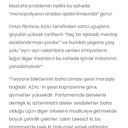
Mustafa problemin həllini bu sahədə
“monopoliyanın aradan qaldırılmasında” görür.
Onun fikrincə, AZAL tərəfindən xarici uçuşlara
qoyulan yüksək tariflərin “heç bir iqtisadi, məntiqi
əsaslandırması yoxdur” və bundan yeganə çıxış
yolu “ayrı-ayrı adamlara verilən imtiyazların
ləğvi, digər insanlara bu sahədə iştirak imkanının
yaradılmasıdır”.
“Təyyarə biletlərinin baha olması şəxsi maraqla
bağlıdır. AZAL-ın şəxsi kaprizlərinə görə,
qiymətlər yüksəkdir. Parlamentdə dəfələrlə
demişik ki, aztəminatlı ailələr aviabiletlər baha
olduğu üçün digər ölkələrə müalicəyə getməkdə
böyük çətinlik çəkirlər. Lakin təəssüf ki, bu
istiqamətdə hələ ki, hökumət əməli addımlar