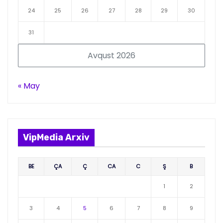
24
25
26
27
28
29
30
31
Avqust 2026
« May
VipMedia Arxiv
BE
ÇA
Ç
CA
C
Ş
B
1
2
3
4
5
6
7
8
9