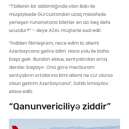
“Tbilisinin bir addımlığında olan Bakı ilə
müqayisədə Gürcüstandan uzaq məsafədə
yerləşən Yunanıstana biletlər ən azı beş dəfə
ucuzdur?” – deyə AZAL müştərisi sual edir.
“İndidən fikirləşirəm, necə edim ki, ailəmi
Azərbaycana gətirə bilim. Hava yolu ilə baha
başa gəlir. Bundan əlavə, sentyabrdan artıq
dərslər başlayır. Ona görə məcburam
sentyabrın ortalarına kimi ailəmi nə cür olursa
olsun gətirim Azərbaycana”, Sahib İsmayılov
əlavə edib.
“Qanunvericiliyə ziddir”