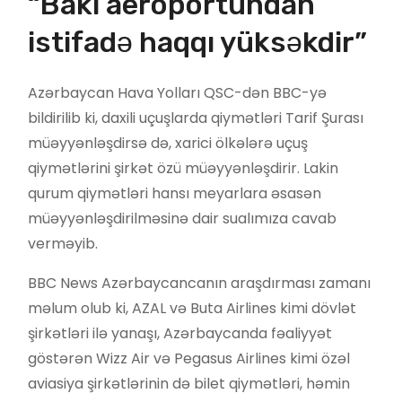
“Bakı aeroportundan
istifadə haqqı yüksəkdir”
Azərbaycan Hava Yolları QSC-dən BBC-yə
bildirilib ki, daxili uçuşlarda qiymətləri Tarif Şurası
müəyyənləşdirsə də, xarici ölkələrə uçuş
qiymətlərini şirkət özü müəyyənləşdirir. Lakin
qurum qiymətləri hansı meyarlara əsasən
müəyyənləşdirilməsinə dair sualımıza cavab
verməyib.
BBC News Azərbaycancanın araşdırması zamanı
məlum olub ki, AZAL və Buta Airlines kimi dövlət
şirkətləri ilə yanaşı, Azərbaycanda fəaliyyət
göstərən Wizz Air və Pegasus Airlines kimi özəl
aviasiya şirkətlərinin də bilet qiymətləri, həmin