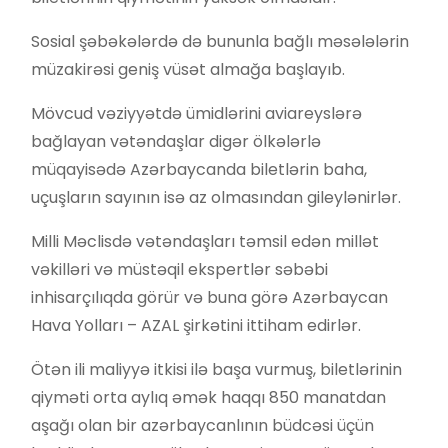
Sosial şəbəkələrdə də bununla bağlı məsələlərin
müzakirəsi geniş vüsət almağa başlayıb.
Mövcud vəziyyətdə ümidlərini aviareyslərə
bağlayan vətəndaşlar digər ölkələrlə
müqayisədə Azərbaycanda biletlərin baha,
uçuşların sayının isə az olmasından gileylənirlər.
Milli Məclisdə vətəndaşları təmsil edən millət
vəkilləri və müstəqil ekspertlər səbəbi
inhisarçılıqda görür və buna görə Azərbaycan
Hava Yolları – AZAL şirkətini ittiham edirlər.
Ötən ili maliyyə itkisi ilə başa vurmuş, biletlərinin
qiyməti orta aylıq əmək haqqı 850 manatdan
aşağı olan bir azərbaycanlının büdcəsi üçün