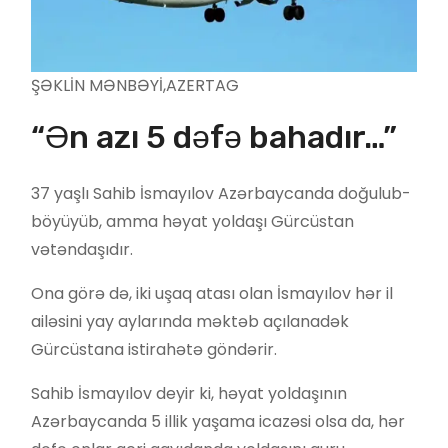
ŞƏKLİN MƏNBƏYİ,
AZERTAG
“Ən azı 5 dəfə bahadır…”
37 yaşlı Sahib İsmayılov Azərbaycanda doğulub-
böyüyüb, amma həyat yoldaşı Gürcüstan
vətəndaşıdır.
Ona görə də, iki uşaq atası olan İsmayılov hər il
ailəsini yay aylarında məktəb açılanadək
Gürcüstana istirahətə göndərir.
Sahib İsmayılov deyir ki, həyat yoldaşının
Azərbaycanda 5 illik yaşama icazəsi olsa da, hər