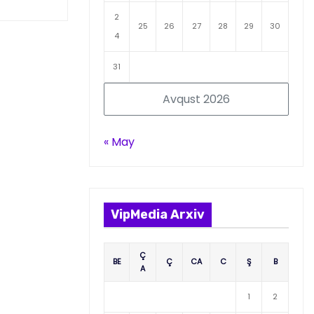
2
25
26
27
28
29
30
4
31
Avqust 2026
« May
VipMedia Arxiv
Ç
BE
Ç
CA
C
Ş
B
A
1
2