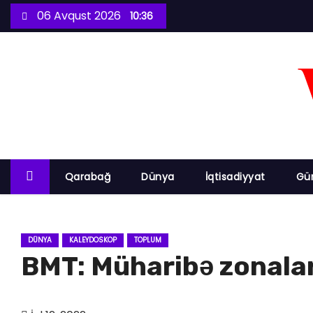
S
06 Avqust 2026
10:36
k
i
p
t
o
c
o
n
Qarabağ
Dünya
İqtisadiyyat
Gü
t
e
n
DÜNYA
KALEYDOSKOP
TOPLUM
t
BMT: Müharibə zonalar