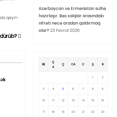
Azərbaycan və Ermənistan sülhə
hazırlaşır. Bəs xalqlar arasındakı
ada qeyri-
nifrəti necə aradan qaldırmaq
olar?
23 Fevral 2026
öldürüb?
Ç
BE
Ç
CA
C
Ş
B
A
1
2
cək
3
4
5
6
7
8
9
10
11
12
13
14
15
16
17
18
19
20
21
22
23