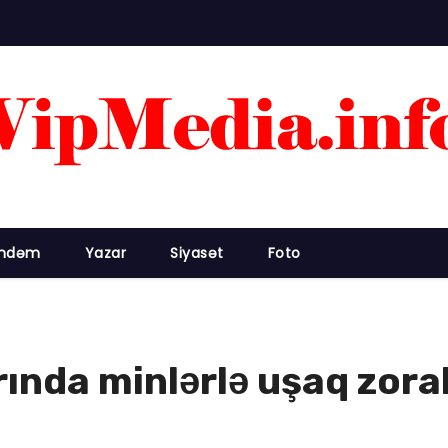
ndəm
Yazar
Siyasət
Foto
ında minlərlə uşaq zorak