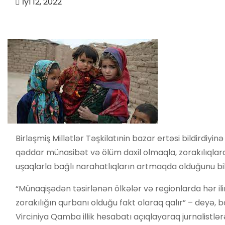
İyl 12, 2022
Birləşmiş Millətlər Təşkilatınin bazar ertəsi bildirdiy
qəddar münasibət və ölüm daxil olmaqla, zorakılıqlar
uşaqlarla bağlı narahatlıqların artmaqda olduğunu bil
“Münaqişədən təsirlənən ölkələr və regionlarda hər ili
zorakılığın qurbanı olduğu fakt olaraq qalır” – deyə, 
Virciniya Qamba illik hesabatı açıqlayaraq jurnalistlərə