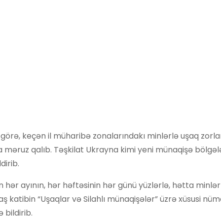
inə görə, keçən il müharibə zonalarındakı minlərlə uşaq zorl
a məruz qalıb. Təşkilat Ukrayna kimi yeni münaqişə bölgəl
dirib.
n hər ayının, hər həftəsinin hər günü yüzlərlə, hətta minlə
baş katibin “Uşaqlar və Silahlı münaqişələr” üzrə xüsusi nü
 bildirib.