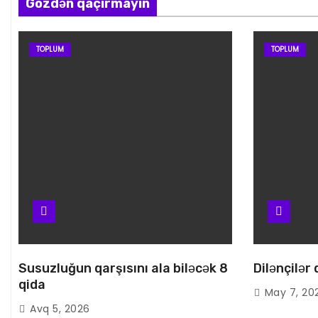
Gözdən qaçırmayın
TOPLUM
TOPLUM
Susuzluğun qarşısını ala biləcək 8
Dilənçilər
qida
May 7, 20
Avq 5, 2026