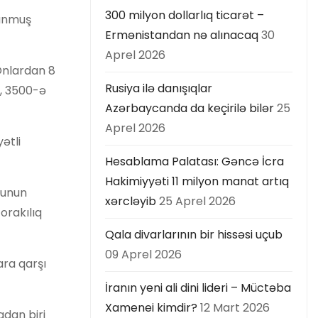
300 milyon dollarlıq ticarət –
lunmuş
Ermənistandan nə alınacaq
30
Aprel 2026
 Onlardan 8
Rusiya ilə danışıqlar
i, 3500-ə
Azərbaycanda da keçirilə bilər
25
Aprel 2026
ətli
Hesablama Palatası: Gəncə İcra
Hakimiyyəti 11 milyon manat artıq
punun
xərcləyib
25 Aprel 2026
orakılıq
Qala divarlarının bir hissəsi uçub
09 Aprel 2026
ara qarşı
İranın yeni ali dini lideri – Müctəba
Xamenei kimdir?
12 Mart 2026
qdan biri