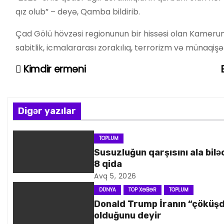
qız olub” – deyə, Qamba bildirib.
Çad Gölü hövzəsi regionunun bir hissəsi olan Kamerun, 
sabitlik, icmalararası zorakılıq, terrorizm və münaqişə
Kimdir erməni
Y
a
z
Digər yazılar
ı
TOPLUM
Susuzluğun qarşısını ala bilə
n
8 qida
a
Avq 5, 2026
DÜNYA
TOP XƏBƏR
TOPLUM
v
Donald Trump İranın “çöküş
olduğunu deyir
i