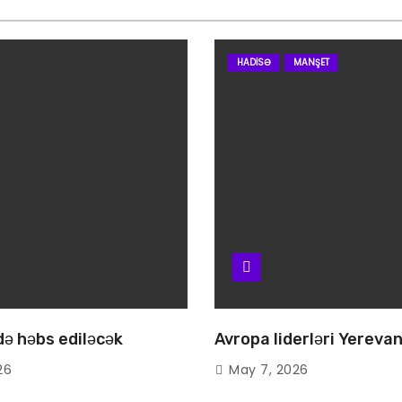
HADISƏ
MANŞET
 də həbs ediləcək
Avropa liderləri Yereva
26
May 7, 2026