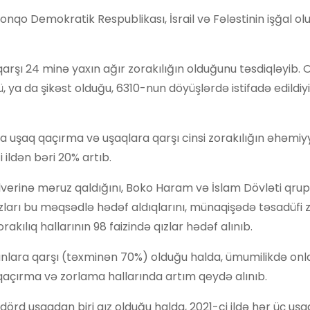
Konqo Demokratik Respublikası, İsrail və Fələstinin işğal o
qarşı 24 minə yaxın ağır zorakılığın olduğunu təsdiqləyib.
ya da şikəst olduğu, 6310-nun döyüşlərdə istifadə edildiy
 uşaq qaçırma və uşaqlara qarşı cinsi zorakılığın əhəmiyy
i ildən bəri 20% artıb.
lverinə məruz qaldığını, Boko Haram və İslam Dövləti qru
qızları bu məqsədlə hədəf aldıqlarını, münaqişədə təsadüfi z
akılıq hallarının 98 faizində qızlar hədəf alınıb.
anlara qarşı (təxminən 70%) olduğu halda, ümumilikdə onl
ik, qaçırma və zorlama hallarında artım qeydə alınıb.
 dörd uşaqdan biri qız olduğu halda, 2021-ci ildə hər üç uşa