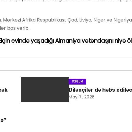
Mərkəzi Afrika Respublikası, Çad, Liviya, Niger və Nigeriy
lər baş verib.
Elçin evində yaşadığı Almaniya vətəndaşını niyə 
TOPLUM
cək
Dilənçilər də həbs edilə
May 7, 2026
də”