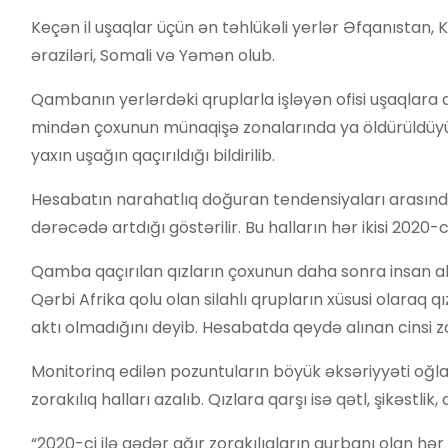
Keçən il uşaqlar üçün ən təhlükəli yerlər Əfqanıstan, 
əraziləri, Somali və Yəmən olub.
Qambanın yerlərdəki qruplarla işləyən ofisi uşaqlara 
mindən çoxunun münaqişə zonalarında ya öldürüldüyü, 
yaxın uşağın qaçırıldığı bildirilib.
Hesabatın narahatlıq doğuran tendensiyaları arasında
dərəcədə artdığı göstərilir. Bu halların hər ikisi 2020-c
Qamba qaçırılan qızların çoxunun daha sonra insan a
Qərbi Afrika qolu olan silahlı qrupların xüsusi olaraq 
aktı olmadığını deyib. Hesabatda qeydə alınan cinsi zor
Monitorinq edilən pozuntuların böyük əksəriyyəti oğl
zorakılıq halları azalıb. Qızlara qarşı isə qətl, şikəstl
“2020-ci ilə qədər ağır zorakılıqların qurbanı olan hər