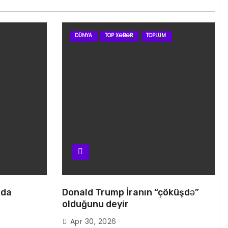
DÜNYA
TOP XƏBƏR
TOPLUM
nda
Donald Trump İranın “çöküşdə”
olduğunu deyir
Apr 30, 2026