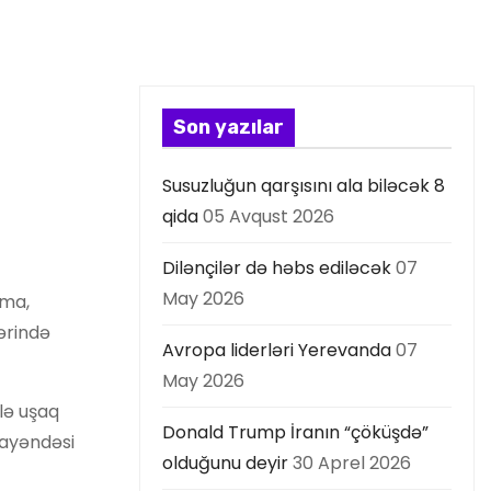
Son yazılar
Susuzluğun qarşısını ala biləcək 8
qida
05 Avqust 2026
Dilənçilər də həbs ediləcək
07
May 2026
ama,
ərində
Avropa liderləri Yerevanda
07
May 2026
rlə uşaq
Donald Trump İranın “çöküşdə”
mayəndəsi
olduğunu deyir
30 Aprel 2026