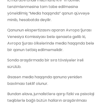
İcmal dövründə məzmunu KİV-in dövlət
tənzimlənməsinə tam tabe edilməsinə
yönəldilmiş “Media haqqında” qanun qüvvəyə
minib, hesabatda deyilir.
Qanunun ekspertizasını aparan Avropa Şurası
Venesiya Komissiyası belə qənaətə gəlib ki,
Avropa Şurası ölkələrində media haqqında belə
bir qanun tətbiq edilməməlidir.
Sonda araşdırmada bir sıra tövsiyələr irəli
sürülüb.
Əsasən media haqqında qanuna yenidən
baxılması təklif olunur.
Bundan əlavə, jurnalistlərə qarşı fiziki və psixoloji
təqiblərlə bağlı bütün halların araşdırılması