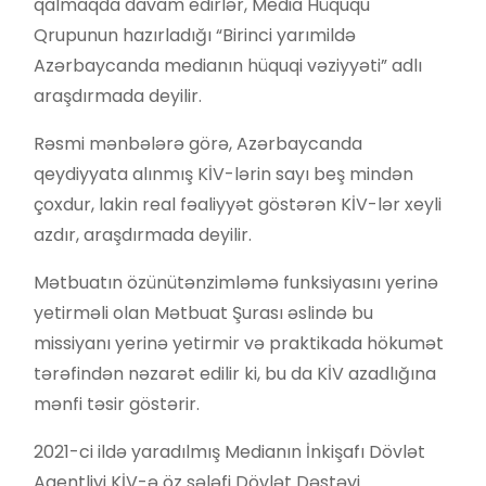
qalmaqda davam edirlər, Media Hüququ
Qrupunun hazırladığı “Birinci yarımildə
Azərbaycanda medianın hüquqi vəziyyəti” adlı
araşdırmada deyilir.
Rəsmi mənbələrə görə, Azərbaycanda
qeydiyyata alınmış KİV-lərin sayı beş mindən
çoxdur, lakin real fəaliyyət göstərən KİV-lər xeyli
azdır, araşdırmada deyilir.
Mətbuatın özünütənzimləmə funksiyasını yerinə
yetirməli olan Mətbuat Şurası əslində bu
missiyanı yerinə yetirmir və praktikada hökumət
tərəfindən nəzarət edilir ki, bu da KİV azadlığına
mənfi təsir göstərir.
2021-ci ildə yaradılmış Medianın İnkişafı Dövlət
Agentliyi KİV-ə öz sələfi Dövlət Dəstəyi