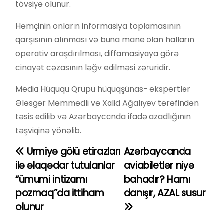
tövsiyə olunur.
Həmçinin onların informasiya toplamasının
qarşısının alınması və buna mane olan halların
operativ araşdırılması, diffamasiyaya görə
cinayət cəzasının ləğv edilməsi zəruridir.
Media Hüququ Qrupu hüquqşünas- ekspertlər
Ələsgər Məmmədli və Xalid Ağalıyev tərəfindən
təsis edilib və Azərbaycanda ifadə azadlığının
təşviqinə yönəlib.
Urmiyə gölü etirazları
Azərbaycanda
Y
ilə əlaqədar tutulanlar
aviabiletlər niyə
a
“ümumi intizamı
bahadır? Hamı
pozmaq”da ittiham
danışır, AZAL susur
z
olunur
ı