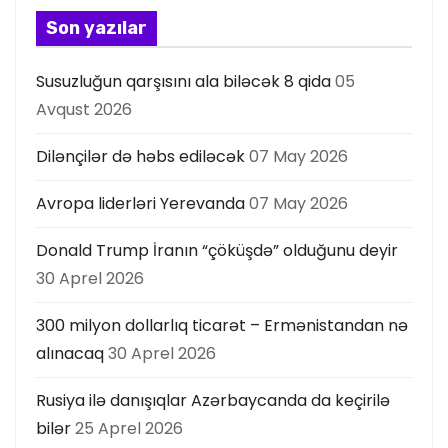
s
Son yazılar
ı
Susuzluğun qarşısını ala biləcək 8 qida
05
Avqust 2026
Dilənçilər də həbs ediləcək
07 May 2026
Avropa liderləri Yerevanda
07 May 2026
Donald Trump İranın “çöküşdə” olduğunu deyir
30 Aprel 2026
300 milyon dollarlıq ticarət – Ermənistandan nə
alınacaq
30 Aprel 2026
Rusiya ilə danışıqlar Azərbaycanda da keçirilə
bilər
25 Aprel 2026