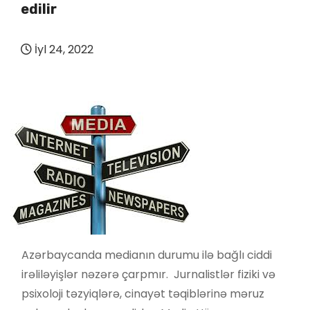
edilir
İyl 24, 2022
Azərbaycanda medianın durumu ilə bağlı ciddi
irəliləyişlər nəzərə çarpmır. Jurnalistlər fiziki və
psixoloji təzyiqlərə, cinayət təqiblərinə məruz