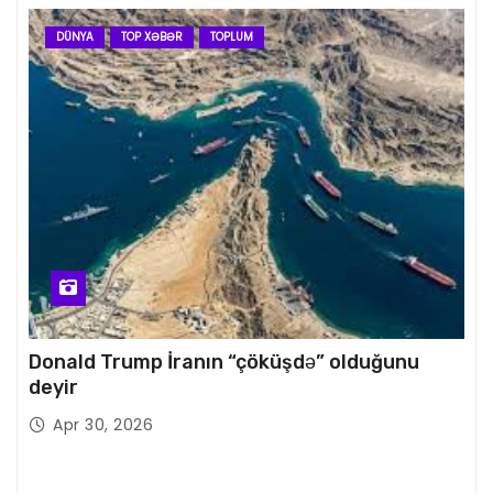
DÜNYA
TOP XƏBƏR
TOPLUM
Donald Trump İranın “çöküşdə” olduğunu
deyir
Apr 30, 2026