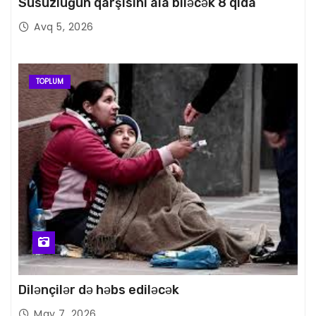
Susuzluğun qarşısını ala biləcək 8 qida
Avq 5, 2026
TOPLUM
Dilənçilər də həbs ediləcək
May 7, 2026