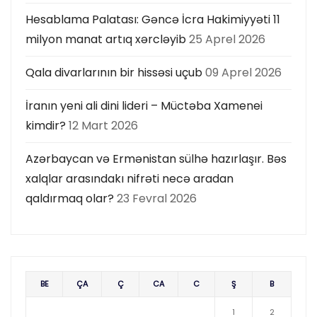
Hesablama Palatası: Gəncə İcra Hakimiyyəti 11
milyon manat artıq xərcləyib
25 Aprel 2026
Qala divarlarının bir hissəsi uçub
09 Aprel 2026
İranın yeni ali dini lideri – Müctəba Xamenei
kimdir?
12 Mart 2026
Azərbaycan və Ermənistan sülhə hazırlaşır. Bəs
xalqlar arasındakı nifrəti necə aradan
qaldırmaq olar?
23 Fevral 2026
BE
ÇA
Ç
CA
C
Ş
B
1
2