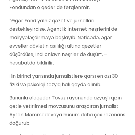
Fondundan o qədər də fərqlənmir.
“Əgər Fond yalnız qəzet və jurnalları
dəstəkləyirdisə, Agentlik İnternet nəşrlərini də
maliyyələşdirməyə başlayıb. Nəticədə, əgər
əvvəllər dövlətin asılılığı altına qəzetlər
düşürdüsə, indi onlayn nəşrlər də düşür”, –
hesabatda bildirilir.
İlin birinci yarısında jurnalistlərə qarşı ən azı 30
fiziki və psixoloji təzyiq halı qeydə alınıb.
Bununla əlaqədar Tovuz rayonunda azyaşlı qızın
qətlə yetirilməsi mövzusunu araşdıran jurnalist
Aytən Məmmədovaya hücum daha çox rezonans
doğurub.