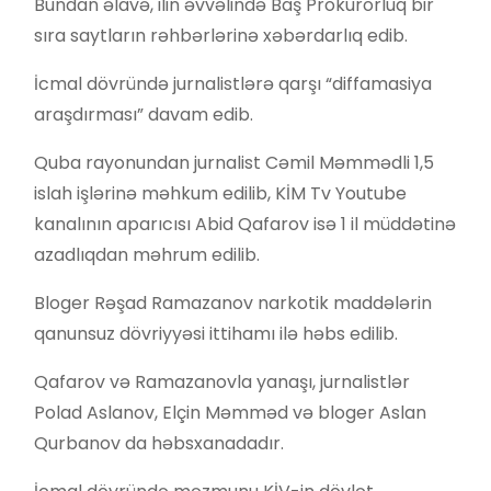
Bundan əlavə, ilin əvvəlində Baş Prokurorluq bir
sıra saytların rəhbərlərinə xəbərdarlıq edib.
İcmal dövründə jurnalistlərə qarşı “diffamasiya
araşdırması” davam edib.
Quba rayonundan jurnalist Cəmil Məmmədli 1,5
islah işlərinə məhkum edilib, KİM Tv Youtube
kanalının aparıcısı Abid Qafarov isə 1 il müddətinə
azadlıqdan məhrum edilib.
Bloger Rəşad Ramazanov narkotik maddələrin
qanunsuz dövriyyəsi ittihamı ilə həbs edilib.
Qafarov və Ramazanovla yanaşı, jurnalistlər
Polad Aslanov, Elçin Məmməd və bloger Aslan
Qurbanov da həbsxanadadır.