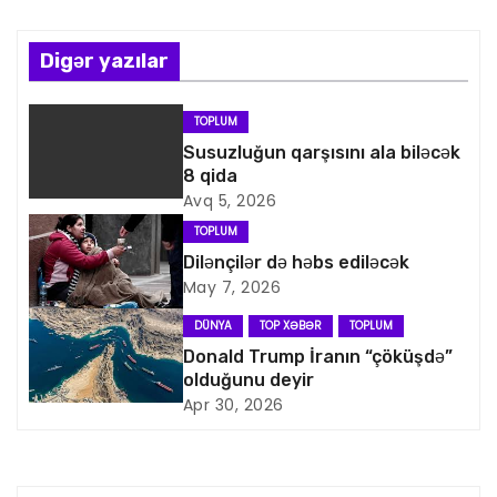
n
Digər yazılar
a
v
TOPLUM
Susuzluğun qarşısını ala biləcək
i
8 qida
Avq 5, 2026
q
TOPLUM
a
Dilənçilər də həbs ediləcək
May 7, 2026
s
DÜNYA
TOP XƏBƏR
TOPLUM
i
Donald Trump İranın “çöküşdə”
olduğunu deyir
y
Apr 30, 2026
a