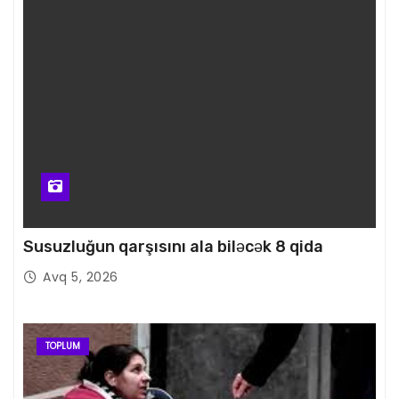
Susuzluğun qarşısını ala biləcək 8 qida
Avq 5, 2026
TOPLUM