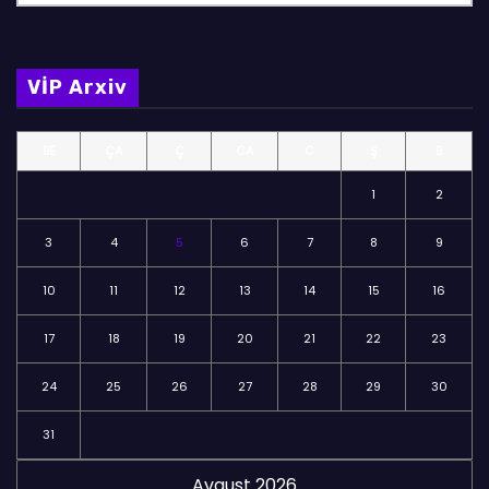
ö
l
m
VİP Arxiv
ə
l
BE
ÇA
Ç
CA
C
Ş
B
ə
r
1
2
3
4
5
6
7
8
9
10
11
12
13
14
15
16
17
18
19
20
21
22
23
24
25
26
27
28
29
30
31
Avqust 2026