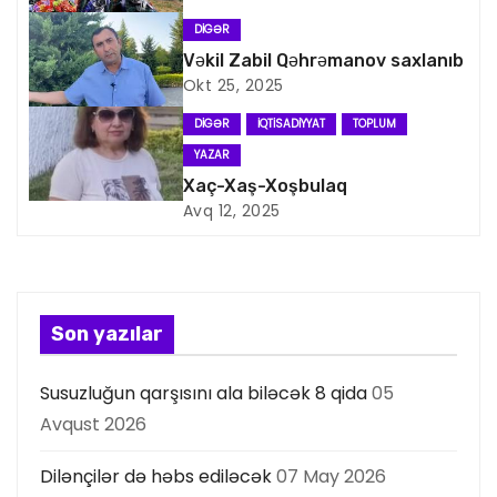
q
DIGƏR
a
Vəkil Zabil Qəhrəmanov saxlanıb
Okt 25, 2025
s
DIGƏR
İQTISADIYYAT
TOPLUM
i
YAZAR
y
Xaç-Xaş-Xoşbulaq
Avq 12, 2025
a
s
ı
Son yazılar
Susuzluğun qarşısını ala biləcək 8 qida
05
Avqust 2026
Dilənçilər də həbs ediləcək
07 May 2026