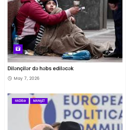
Dilənçilər də həbs ediləcək
May 7, 2026
HADISƏ
MANŞET