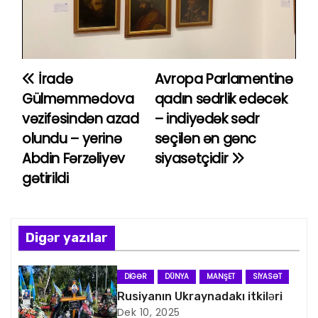
İradə
Avropa Parlamentinə
Y
Gülməmmədova
qadın sədrlik edəcək
a
vəzifəsindən azad
– indiyədək sədr
olundu – yerinə
seçilən ən gənc
z
Abdin Fərzəliyev
siyasətçidir
ı
gətirildi
n
a
Digər yazılar
v
DIGƏR
DÜNYA
MANŞET
SIYASƏT
i
Rusiyanın Ukraynadakı itkiləri
Dek 10, 2025