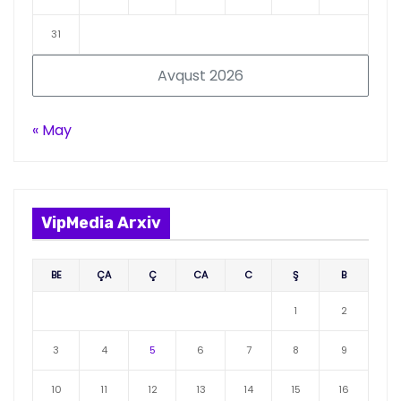
31
Avqust 2026
« May
VipMedia Arxiv
BE
ÇA
Ç
CA
C
Ş
B
1
2
3
4
5
6
7
8
9
10
11
12
13
14
15
16