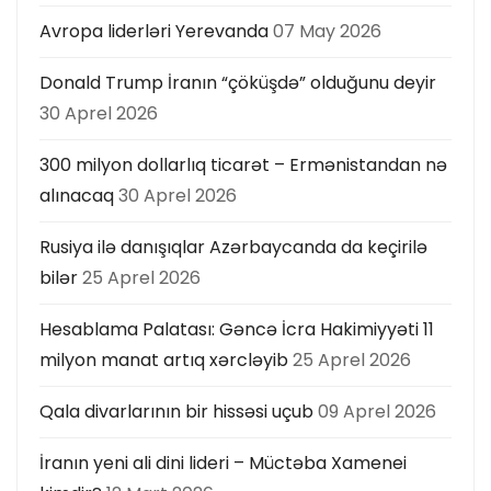
Avropa liderləri Yerevanda
07 May 2026
Donald Trump İranın “çöküşdə” olduğunu deyir
30 Aprel 2026
300 milyon dollarlıq ticarət – Ermənistandan nə
alınacaq
30 Aprel 2026
Rusiya ilə danışıqlar Azərbaycanda da keçirilə
bilər
25 Aprel 2026
Hesablama Palatası: Gəncə İcra Hakimiyyəti 11
milyon manat artıq xərcləyib
25 Aprel 2026
Qala divarlarının bir hissəsi uçub
09 Aprel 2026
İranın yeni ali dini lideri – Müctəba Xamenei