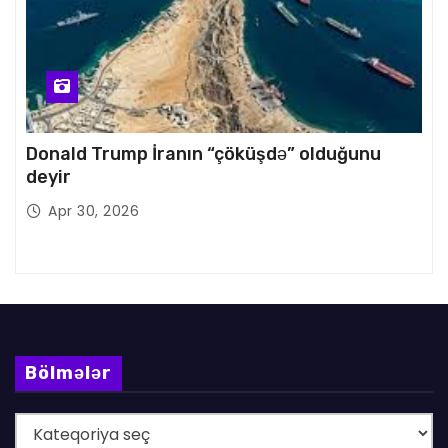
Donald Trump İranın “çöküşdə” olduğunu
deyir
Apr 30, 2026
Bölmələr
B