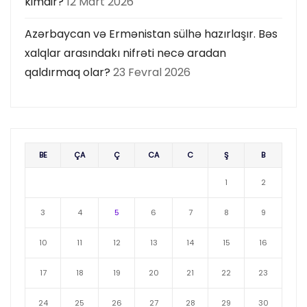
kimdir?
12 Mart 2026
Azərbaycan və Ermənistan sülhə hazırlaşır. Bəs
xalqlar arasındakı nifrəti necə aradan
qaldırmaq olar?
23 Fevral 2026
BE
ÇA
Ç
CA
C
Ş
B
1
2
3
4
5
6
7
8
9
10
11
12
13
14
15
16
17
18
19
20
21
22
23
24
25
26
27
28
29
30