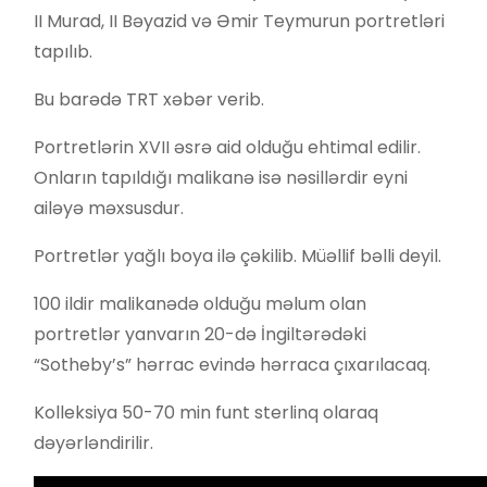
II Murad, II Bəyazid və Əmir Teymurun portretləri
tapılıb.
Bu barədə TRT xəbər verib.
Portretlərin XVII əsrə aid olduğu ehtimal edilir.
Onların tapıldığı malikanə isə nəsillərdir eyni
ailəyə məxsusdur.
Portretlər yağlı boya ilə çəkilib. Müəllif bəlli deyil.
100 ildir malikanədə olduğu məlum olan
portretlər yanvarın 20-də İngiltərədəki
“Sotheby’s” hərrac evində hərraca çıxarılacaq.
Kolleksiya 50-70 min funt sterlinq olaraq
dəyərləndirilir.