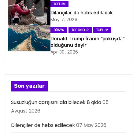
q
TOPLUM
a
Dilənçilər də həbs ediləcək
May 7, 2026
s
DÜNYA
TOP XƏBƏR
TOPLUM
i
Donald Trump İranın “çöküşdə”
olduğunu deyir
y
Apr 30, 2026
a
s
Son yazılar
ı
Susuzluğun qarşısını ala biləcək 8 qida
05
Avqust 2026
Dilənçilər də həbs ediləcək
07 May 2026