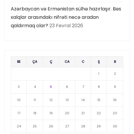
Azərbaycan və Ermənistan sülhə hazırlaşır. Bəs
xalqlar arasındakı nifrəti necə aradan
qaldırmaq olar?
23 Fevral 2026
BE
ÇA
Ç
CA
C
Ş
B
1
2
3
4
5
6
7
8
9
10
11
12
13
14
15
16
17
18
19
20
21
22
23
24
25
26
27
28
29
30