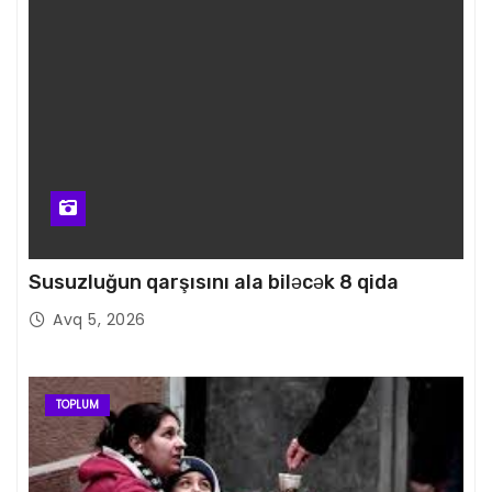
Susuzluğun qarşısını ala biləcək 8 qida
Avq 5, 2026
TOPLUM