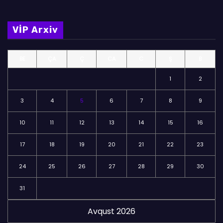
l
m
VİP Arxiv
ə
l
BE
ÇA
Ç
CA
C
Ş
B
ə
r
1
2
3
4
5
6
7
8
9
10
11
12
13
14
15
16
17
18
19
20
21
22
23
24
25
26
27
28
29
30
31
Avqust 2026