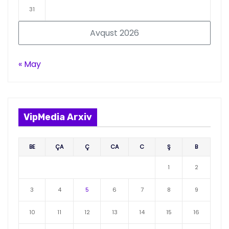
31
Avqust 2026
« May
VipMedia Arxiv
BE
ÇA
Ç
CA
C
Ş
B
1
2
3
4
5
6
7
8
9
10
11
12
13
14
15
16