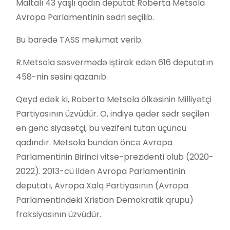
Maltalı 43 yaşlı qadın deputat Roberta Metsola
Avropa Parlamentinin sədri seçilib.
Bu barədə TASS məlumat verib.
R.Metsola səsvermədə iştirak edən 616 deputatın
458-nin səsini qazanıb.
Qeyd edək ki, Roberta Metsola ölkəsinin Milliyətçi
Partiyasının üzvüdür. O,
indiyə qədər sədr seçilən
ən gənc siyasətçi, bu vəzifəni tutan üçüncü
qadındır. Metsola bundan öncə Avropa
Parlamentinin Birinci vitse-prezidenti olub (2020-
2022). 2013-cü ildən Avropa Parlamentinin
deputatı, Avropa Xalq Partiyasının (Avropa
Parlamentindəki Xristian Demokratik qrupu)
fraksiyasının üzvüdür.