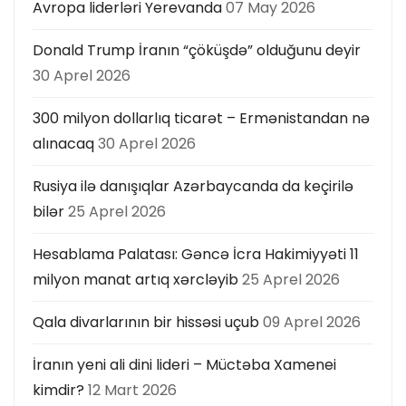
Avropa liderləri Yerevanda
07 May 2026
Donald Trump İranın “çöküşdə” olduğunu deyir
30 Aprel 2026
300 milyon dollarlıq ticarət – Ermənistandan nə
alınacaq
30 Aprel 2026
Rusiya ilə danışıqlar Azərbaycanda da keçirilə
bilər
25 Aprel 2026
Hesablama Palatası: Gəncə İcra Hakimiyyəti 11
milyon manat artıq xərcləyib
25 Aprel 2026
Qala divarlarının bir hissəsi uçub
09 Aprel 2026
İranın yeni ali dini lideri – Müctəba Xamenei
kimdir?
12 Mart 2026