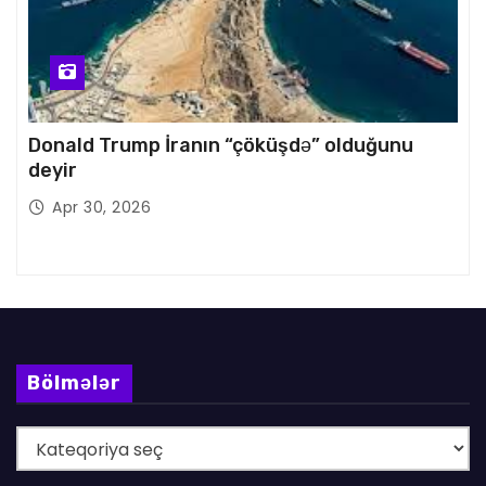
Donald Trump İranın “çöküşdə” olduğunu
deyir
Apr 30, 2026
Bölmələr
B
ö