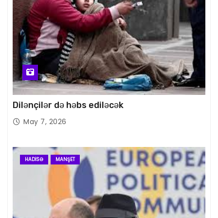
Dilənçilər də həbs ediləcək
May 7, 2026
HADISƏ
MANŞET