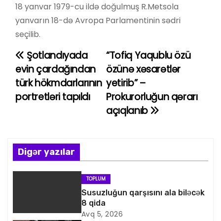
18 yanvar 1979-cu ildə doğulmuş R.Metsola
yanvarın 18-də Avropa Parlamentinin sədri
seçilib.
Şotlandıyada
“Tofiq Yaqublu özü
Y
evin çardağından
özünə xəsarətlər
a
türk hökmdarlarının
yetirib” –
portretləri tapıldı
Prokurorluğun qərarı
z
açıqlanıb
ı
n
Digər yazılar
a
v
TOPLUM
Susuzluğun qarşısını ala biləcək
i
8 qida
Avq 5, 2026