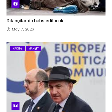
Dilənçilər də həbs ediləcək
May 7, 2026
HADISƏ
MANŞET