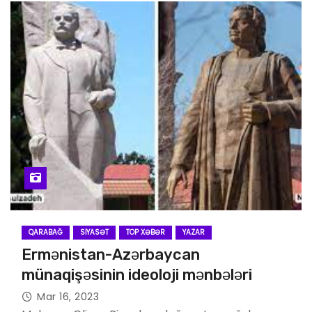
QARABAĞ
SIYASƏT
TOP XƏBƏR
YAZAR
Ermənistan-Azərbaycan
münaqişəsinin ideoloji mənbələri
Mar 16, 2023