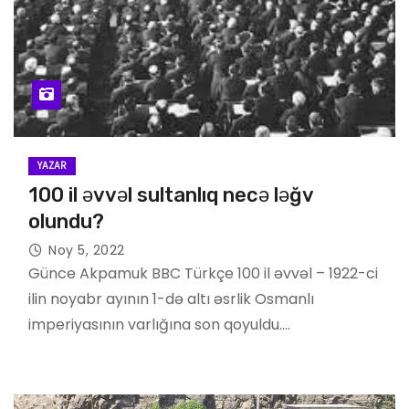
YAZAR
100 il əvvəl sultanlıq necə ləğv
olundu?
Noy 5, 2022
Günce Akpamuk BBC Türkçe 100 il əvvəl – 1922-ci
ilin noyabr ayının 1-də altı əsrlik Osmanlı
imperiyasının varlığına son qoyuldu.…