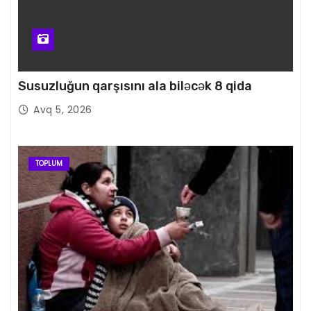
Susuzluğun qarşısını ala biləcək 8 qida
Avq 5, 2026
TOPLUM