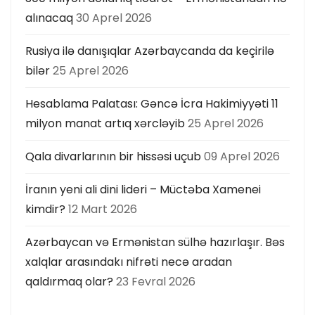
a
alınacaq
30 Aprel 2026
t
Rusiya ilə danışıqlar Azərbaycanda da keçirilə
bilər
25 Aprel 2026
i
Hesablama Palatası: Gəncə İcra Hakimiyyəti 11
o
milyon manat artıq xərcləyib
25 Aprel 2026
n
Qala divarlarının bir hissəsi uçub
09 Aprel 2026
İranın yeni ali dini lideri – Müctəba Xamenei
kimdir?
12 Mart 2026
Azərbaycan və Ermənistan sülhə hazırlaşır. Bəs
xalqlar arasındakı nifrəti necə aradan
qaldırmaq olar?
23 Fevral 2026