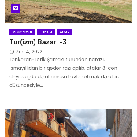
MƏDƏNIYYƏT
TOPLUM
YAZAR
Tur(izm) Bazarı -3
Sen 4, 2022
Lənkəran-Lerik Şamaxı turundan narazı,
İsmayıllıdan bir qədər razı qalıb, atalar 3-cən
deyib, üçdə də alınmasa tövbə etmək də olar,
düşüncəsiylə…