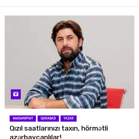
MƏDƏNIYYƏT
QARABAĞ
YAZAR
Qızıl saatlarınızı taxın, hörmətli
azərbaycanlılar!