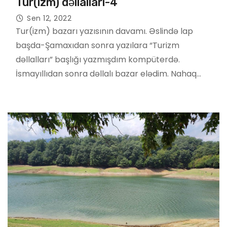
Tur(izm) dəllalları-4
Sen 12, 2022
Tur(izm) bazarı yazısının davamı. Əslində lap
başda-Şamaxıdan sonra yazılara “Turizm
dəllalları” başlığı yazmışdım kompüterdə.
İsmayıllıdan sonra dəllalı bazar elədim. Nahaq…