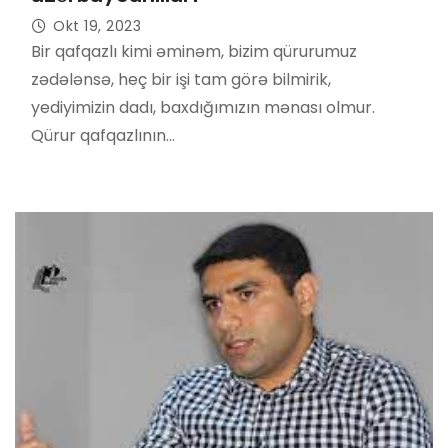
Okt 19, 2023
Bir qafqazlı kimi əminəm, bizim qürurumuz
zədələnsə, heç bir işi tam görə bilmirik,
yediyimizin dadı, baxdığımızın mənası olmur.
Qürur qafqazlının…