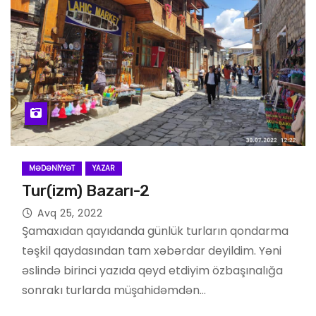
MƏDƏNIYYƏT
YAZAR
Tur(izm) Bazarı-2
Avq 25, 2022
Şamaxıdan qayıdanda günlük turların qondarma
təşkil qaydasından tam xəbərdar deyildim. Yəni
əslində birinci yazıda qeyd etdiyim özbaşınalığa
sonrakı turlarda müşahidəmdən…