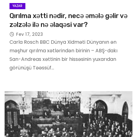
YAZAR
Qırılma xətti nədir, necə əmələ gəlir və
zəlzələ ilə nə əlaqəsi var?
Fev 17, 2023
Carla Rosch BBC Dünya Xidməti Dünyanın ən
məşhur qırılma xətlərindən birinin – ABŞ-dakı
San-Andreas xəttinin bir hissəsinin yuxarıdan
görünüşü Təəssüf…