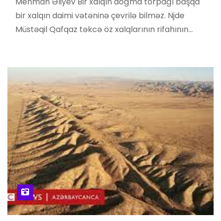
Mehman Əliyev Bir xalqın doğma torpağı başqa
bir xalqın daimi vətəninə çevrilə bilməz. Njde
Müstəqil Qafqaz təkcə öz xalqlarının rifahının…