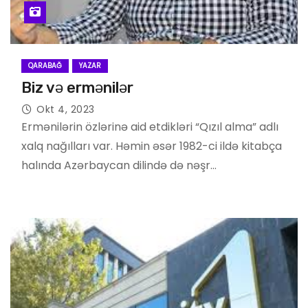
QARABAĞ
YAZAR
Biz və ermənilər
Okt 4, 2023
Ermənilərin özlərinə aid etdikləri “Qızıl alma” adlı
xalq nağılları var. Həmin əsər 1982-ci ildə kitabça
halında Azərbaycan dilində də nəşr…