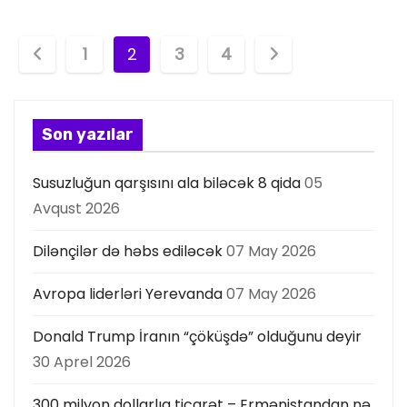
P
1
2
3
4
o
s
Son yazılar
t
Susuzluğun qarşısını ala biləcək 8 qida
05
s
Avqust 2026
p
Dilənçilər də həbs ediləcək
07 May 2026
a
Avropa liderləri Yerevanda
07 May 2026
g
Donald Trump İranın “çöküşdə” olduğunu deyir
i
30 Aprel 2026
n
300 milyon dollarlıq ticarət – Ermənistandan nə