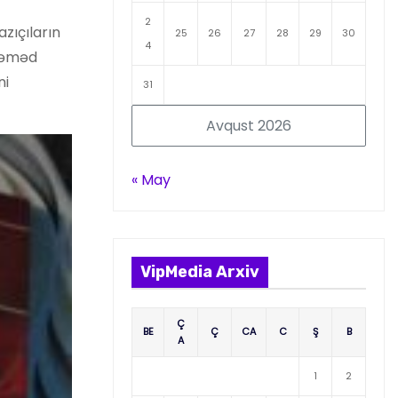
2
zıçıların
25
26
27
28
29
30
4
 Səməd
ni
31
Avqust 2026
« May
VipMedia Arxiv
Ç
BE
Ç
CA
C
Ş
B
A
1
2