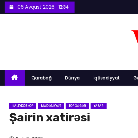
S
06 Avqust 2026
12:34
k
i
p
t
o
c
o
n
Qarabağ
Dünya
İqtisadiyyat
G
t
e
n
KALEYDOSKOP
MƏDƏNIYYƏT
TOP XƏBƏR
YAZAR
t
Şairin xatirəsi