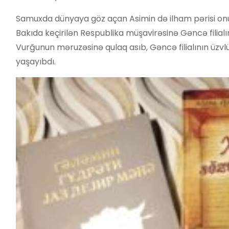
Samuxda dünyaya göz açan Asimin də ilham pərisi onun ü
Bakıda keçirilən Respublika müşavirəsinə Gəncə filial
Vurğunun məruzəsinə qulaq asıb, Gəncə filialının üzvlü
yaşayıbdı.