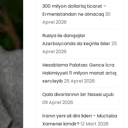
300 milyon dollarlıq ticarət –
Ermənistandan nə alınacaq
30
Aprel 2026
Rusiya ilə danışıqlar
Azərbaycanda da keçirilə bilər
25
Aprel 2026
Hesablama Palatası: Gəncə İcra
Hakimiyyəti 11 milyon manat artıq
xərcləyib
25 Aprel 2026
Qala divarlarının bir hissəsi uçub
09 Aprel 2026
İranın yeni ali dini lideri – Müctəba
Xamenei kimdir?
12 Mart 2026