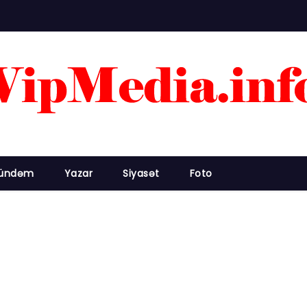
ündəm
Yazar
Siyasət
Foto