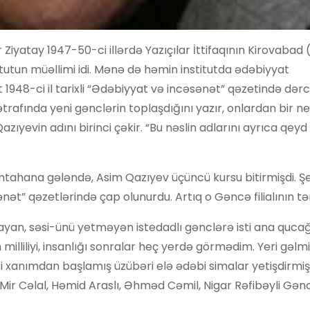
ər Ziyatay 1947-50-ci illərdə Yazıçılar İttifaqının Kirovaba
titutun müəllimi idi. Mənə də həmin institutda ədəbiyyat
 1948-ci il tarixli “Ədəbiyyat və incəsənət” qəzetində dər
 ətrafında yeni gənclərin toplaşdığını yazır, onlardan bir n
 Qazıyevin adını birinci çəkir. “Bu nəslin adlarını ayrıca qeyd
mtahana gələndə, Asim Qazıyev üçüncü kursu bitirmişdi. Şe
t” qəzetlərində çap olunurdu. Artıq o Gəncə filialının təm
mayan, səsi-ünü yetməyən istedadlı gənclərə isti ana quca
milliliyi, insanlığı sonralar heç yerdə görmədim. Yeri gəlm
xanımdan başlamış üzübəri elə ədəbi simalar yetişdirmişdi
ir. Mir Cəlal, Həmid Araslı, Əhməd Cəmil, Nigar Rəfibəyli Gə