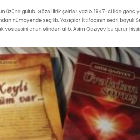
zünə gülüb. Gözəl lirik şeirlər yazıb. 1947-ci ildə gənc ya
ından nümayəndə seçilib. Yazıçılar İttifaqının sədri böyük
k vəsiqəsini onun əlindən alıb. Asim Qazıyev bu qürur hissi