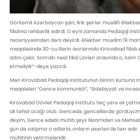
Görkəmli Azərbaycan şairi, lirik şeirlər müəllifi Ələkb
filialına rəhbərlik edirdi. O eyni zamanda Pedaqoji ins
nəzəriyyəsindən dərs deyirdi. Ələkbər müəllim 19 mart
məqaləsində 30-cu illərin axırlarında Kirovabad filialı
adını çəkir. Sonrakı nəsil filial üzvləri arasında o, Asim
etməliyik”-deyə yazırdı.
Mən Kirovabad Pedaqoji institutunun birinci kursuna i
məqalələri “Gəncə kommunisti”, “Ədəbiyyat və incəsənə
Kirovabad Dövlət Pedaqoji institutu heç yerə əli çat
ali təhsil ocağı olub. Gəncədə, gəncəlilərdə gördüyüm 
deyim, Gəncə ədəbi mühiti şeyx Nizamidən və Məhsəti 
gün də xalqımız o adlarla, onların əsərləri ilə fəxr ed
mühitinin yetirmələridir.