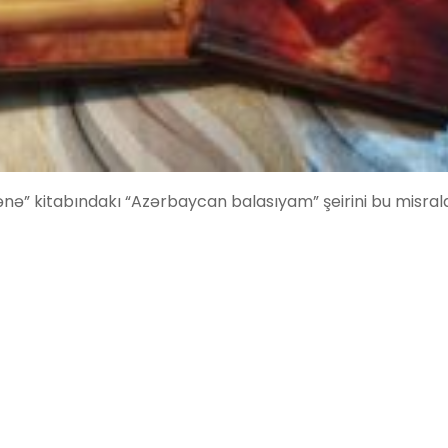
nə” kitabındakı “Azərbaycan balasıyam” şeirini bu misralarl