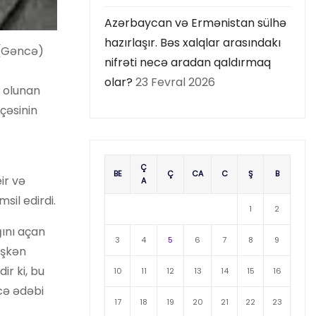
Azərbaycan və Ermənistan sülhə
hazırlaşır. Bəs xalqlar arasındakı
d (Gəncə)
nifrəti necə aradan qaldırmaq
olar?
23 Fevral 2026
c olunan
eçəsinin
Ç
BE
Ç
CA
C
Ş
B
ir və
A
sil edirdi.
1
2
ğını açan
3
4
5
6
7
8
9
işkən
r ki, bu
10
11
12
13
14
15
16
ncə ədəbi
17
18
19
20
21
22
23