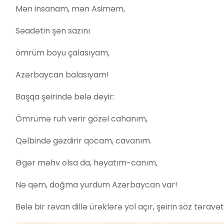
Mən insanam, mən Asiməm,
Səadətin şən sazını
ömrüm boyu çalasıyam,
Azərbaycan balasıyam!
Başqa şeirində belə deyir:
Ömrümə ruh verir gözəl cahanım,
Qəlbində gəzdirir qocam, cavanım.
Əgər məhv olsa da, həyatım-canım,
Nə qəm, doğma yurdum Azərbaycan var!
Belə bir rəvan dillə ürəklərə yol açır, şeirin söz təravət