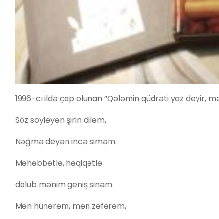
1996-cı ildə çap olunan “Qələmin qüdrəti yaz deyir, mə
Söz söyləyən şirin diləm,
Nəğmə deyən incə siməm.
Məhəbbətlə, həqiqətlə
dolub mənim geniş sinəm.
Mən hünərəm, mən zəfərəm,