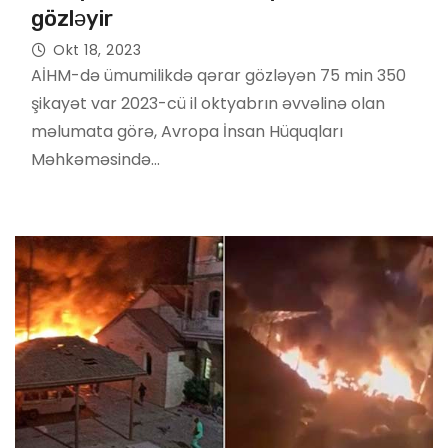
gözləyir
Okt 18, 2023
AİHM-də ümumilikdə qərar gözləyən 75 min 350
şikayət var 2023-cü il oktyabrın əvvəlinə olan
məlumata görə, Avropa İnsan Hüquqları
Məhkəməsində…