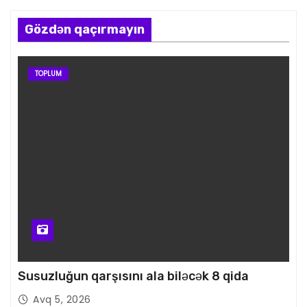
Gözdən qaçırmayın
TOPLUM
Susuzluğun qarşısını ala biləcək 8 qida
Avq 5, 2026