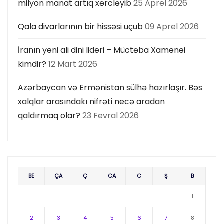
milyon manat artıq xərcləyib
25 Aprel 2026
Qala divarlarının bir hissəsi uçub
09 Aprel 2026
İranın yeni ali dini lideri – Müctəba Xamenei
kimdir?
12 Mart 2026
Azərbaycan və Ermənistan sülhə hazırlaşır. Bəs
xalqlar arasındakı nifrəti necə aradan
qaldırmaq olar?
23 Fevral 2026
BE
ÇA
Ç
CA
C
Ş
B
1
2
3
4
5
6
7
8