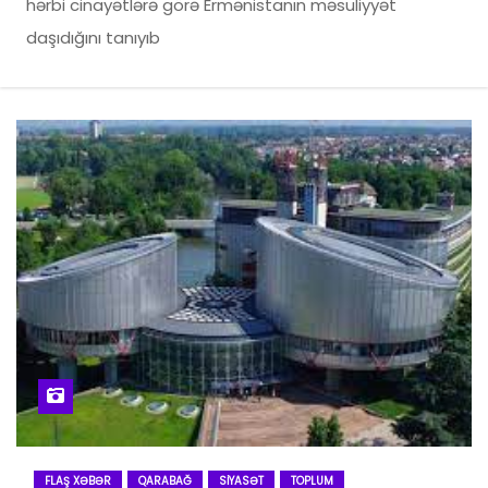
hərbi cinayətlərə görə Ermənistanın məsuliyyət
daşıdığını tanıyıb
FLAŞ XƏBƏR
QARABAĞ
SIYASƏT
TOPLUM