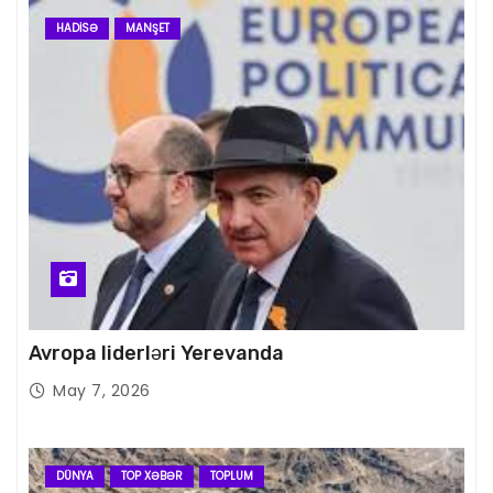
HADISƏ
MANŞET
Avropa liderləri Yerevanda
May 7, 2026
DÜNYA
TOP XƏBƏR
TOPLUM