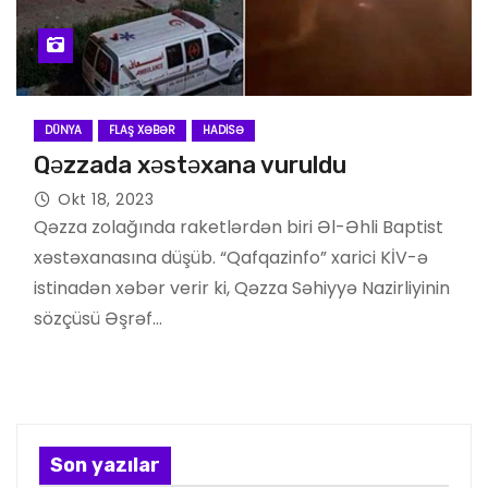
DÜNYA
FLAŞ XƏBƏR
HADISƏ
Qəzzada xəstəxana vuruldu
Okt 18, 2023
Qəzza zolağında raketlərdən biri Əl-Əhli Baptist
xəstəxanasına düşüb. “Qafqazinfo” xarici KİV-ə
istinadən xəbər verir ki, Qəzza Səhiyyə Nazirliyinin
sözçüsü Əşrəf…
Son yazılar