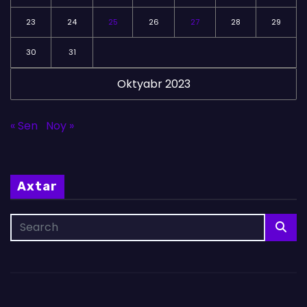
23
24
25
26
27
28
29
30
31
Oktyabr 2023
« Sen
Noy »
Axtar