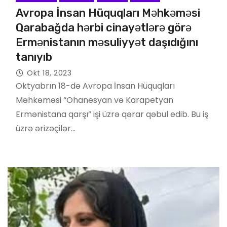
Avropa İnsan Hüquqları Məhkəməsi
Qarabağda hərbi cinayətlərə görə
Ermənistanın məsuliyyət daşıdığını
tanıyıb
Okt 18, 2023
Oktyabrın 18-də Avropa İnsan Hüquqları
Məhkəməsi “Ohanesyan və Karapetyan
Ermənistana qarşı” işi üzrə qərar qəbul edib. Bu iş
üzrə ərizəçilər…