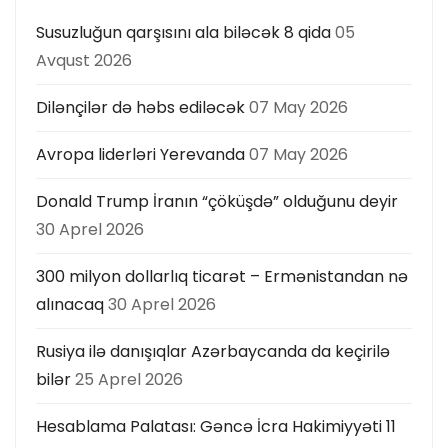
Susuzluğun qarşısını ala biləcək 8 qida
05
Avqust 2026
Dilənçilər də həbs ediləcək
07 May 2026
Avropa liderləri Yerevanda
07 May 2026
Donald Trump İranın “çöküşdə” olduğunu deyir
30 Aprel 2026
300 milyon dollarlıq ticarət – Ermənistandan nə
alınacaq
30 Aprel 2026
Rusiya ilə danışıqlar Azərbaycanda da keçirilə
bilər
25 Aprel 2026
Hesablama Palatası: Gəncə İcra Hakimiyyəti 11