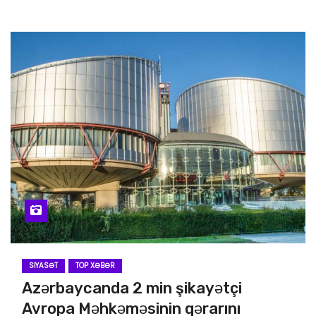
SIYASƏT
TOP XƏBƏR
Azərbaycanda 2 min şikayətçi
Avropa Məhkəməsinin qərarını