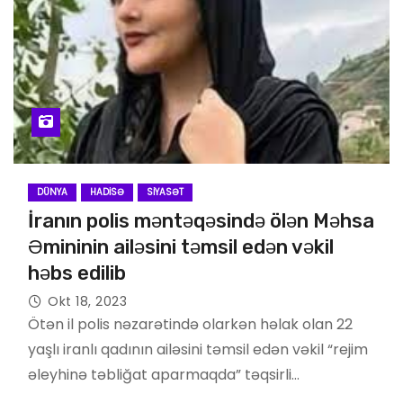
DÜNYA
HADISƏ
SIYASƏT
İranın polis məntəqəsində ölən Məhsa
Əmininin ailəsini təmsil edən vəkil
həbs edilib
Okt 18, 2023
Ötən il polis nəzarətində olarkən həlak olan 22
yaşlı iranlı qadının ailəsini təmsil edən vəkil “rejim
əleyhinə təbliğat aparmaqda” təqsirli…