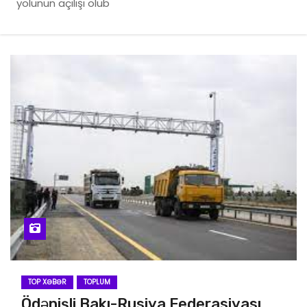
yolunun açılışı olub
TOP XƏBƏR
TOPLUM
Ödənişli Bakı-Rusiya Federasiyası