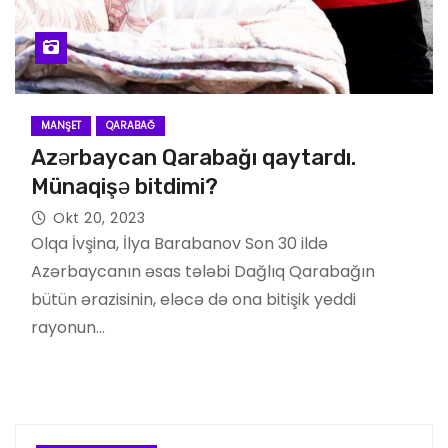
MANŞET
QARABAĞ
Azərbaycan Qarabağı qaytardı.
Münaqişə bitdimi?
Okt 20, 2023
Olqa İvşina, İlya Barabanov Son 30 ildə
Azərbaycanın əsas tələbi Dağlıq Qarabağın
bütün ərazisinin, eləcə də ona bitişik yeddi
rayonun…