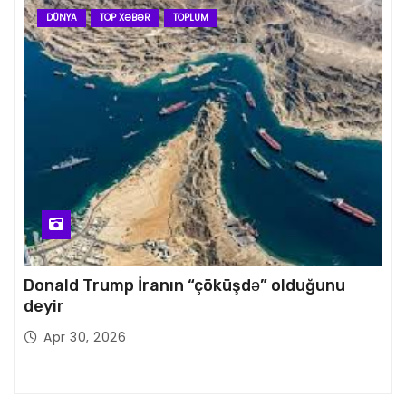
DÜNYA
TOP XƏBƏR
TOPLUM
Donald Trump İranın “çöküşdə” olduğunu
deyir
Apr 30, 2026