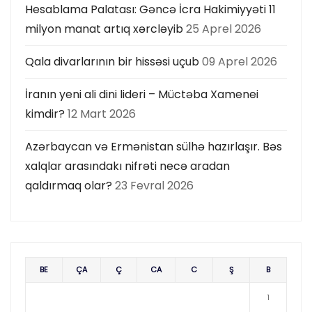
Hesablama Palatası: Gəncə İcra Hakimiyyəti 11
milyon manat artıq xərcləyib
25 Aprel 2026
Qala divarlarının bir hissəsi uçub
09 Aprel 2026
İranın yeni ali dini lideri – Müctəba Xamenei
kimdir?
12 Mart 2026
Azərbaycan və Ermənistan sülhə hazırlaşır. Bəs
xalqlar arasındakı nifrəti necə aradan
qaldırmaq olar?
23 Fevral 2026
BE
ÇA
Ç
CA
C
Ş
B
1