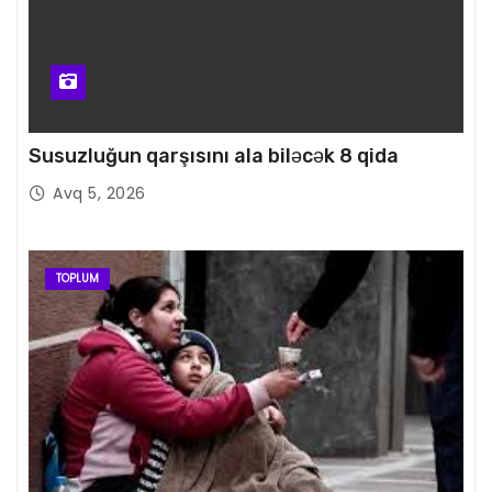
Susuzluğun qarşısını ala biləcək 8 qida
Avq 5, 2026
TOPLUM