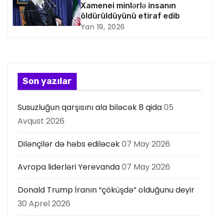
Xamenei minlərlə insanın
i
öldürüldüyünü etiraf edib
Yan 19, 2026
y
a
s
Son yazılar
ı
Susuzluğun qarşısını ala biləcək 8 qida
05
Avqust 2026
Dilənçilər də həbs ediləcək
07 May 2026
Avropa liderləri Yerevanda
07 May 2026
Donald Trump İranın “çöküşdə” olduğunu deyir
30 Aprel 2026