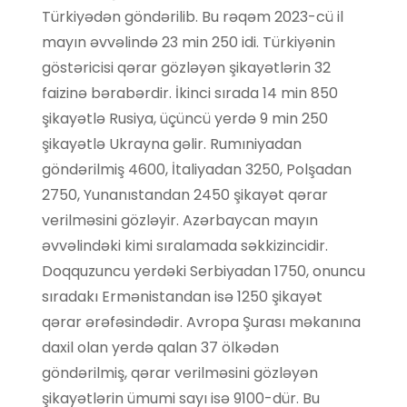
Türkiyədən göndərilib. Bu rəqəm 2023-cü il
mayın əvvəlində 23 min 250 idi. Türkiyənin
göstəricisi qərar gözləyən şikayətlərin 32
faizinə bərabərdir. İkinci sırada 14 min 850
şikayətlə Rusiya, üçüncü yerdə 9 min 250
şikayətlə Ukrayna gəlir. Rumıniyadan
göndərilmiş 4600, İtaliyadan 3250, Polşadan
2750, Yunanıstandan 2450 şikayət qərar
verilməsini gözləyir. Azərbaycan mayın
əvvəlindəki kimi sıralamada səkkizincidir.
Doqquzuncu yerdəki Serbiyadan 1750, onuncu
sıradakı Ermənistandan isə 1250 şikayət
qərar ərəfəsindədir. Avropa Şurası məkanına
daxil olan yerdə qalan 37 ölkədən
göndərilmiş, qərar verilməsini gözləyən
şikayətlərin ümumi sayı isə 9100-dür. Bu