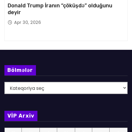
Donald Trump İranın “çöküşdə” olduğunu
deyir
Apr 30, 2026
Bölmələr
B
ö
l
m
VİP Arxiv
ə
l