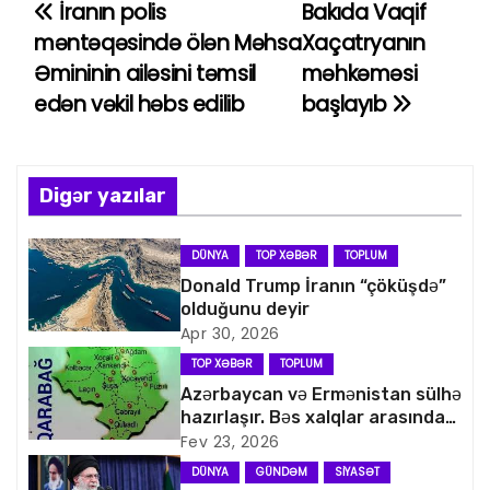
İranın polis
Bakıda Vaqif
Y
məntəqəsində ölən Məhsa
Xaçatryanın
a
Əmininin ailəsini təmsil
məhkəməsi
edən vəkil həbs edilib
başlayıb
z
ı
n
Digər yazılar
a
DÜNYA
TOP XƏBƏR
TOPLUM
v
Donald Trump İranın “çöküşdə”
olduğunu deyir
i
Apr 30, 2026
TOP XƏBƏR
TOPLUM
q
Azərbaycan və Ermənistan sülhə
hazırlaşır. Bəs xalqlar arasındakı
a
nifrəti necə aradan qaldırmaq
Fev 23, 2026
olar?
s
DÜNYA
GÜNDƏM
SIYASƏT