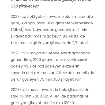
350 şikayət var
2023-cü il oktyabrın əvvəlinə olan məlumata
görə, Avropa İnsan Hüquqları Məhkəməsində
(AİHM) Azərbaycandan göndərilmiş 2 min
şikayət baxılmasını gözləyir. Bu, AİHM-də
baxılmasını gözləyən şikayətlərin 2,7 faizidir.
2023-cü il mayın əvvəlində Azərbaycandan
göndərilmiş 2100 şikayət qərar verilməsini
gözləyirdi. Hazırda gözləyən ərizələrin
sayında cüzi azalma var. AİHM-də ümumilikdə
qərar gözləyən 75 min 350 şikayət var.
2023-ci il mayın əvvəlində belə şikayətlərin
sayı 76 min 700 olub. AİHM-də baxılmasını
gözləyən şikayətlərin 24 min 100-ü