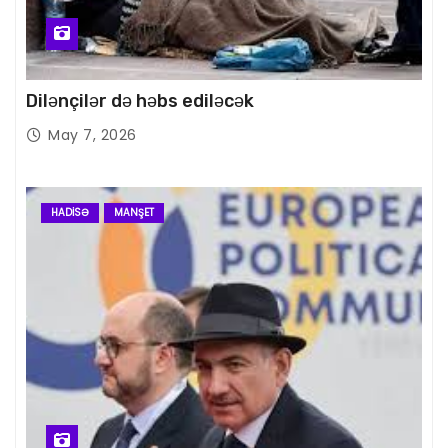
Dilənçilər də həbs ediləcək
May 7, 2026
HADISƏ
MANŞET