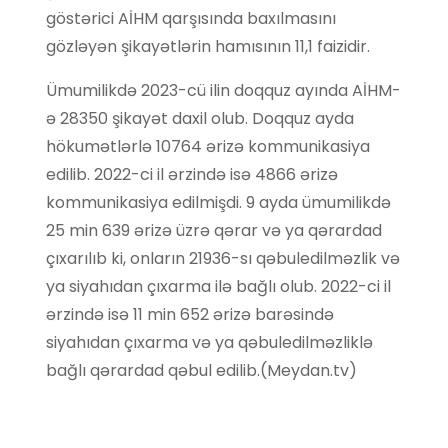
göstərici AİHM qarşısında baxılmasını
gözləyən şikayətlərin hamısının 11,1 faizidir.
Ümumilikdə 2023-cü ilin doqquz ayında AİHM-
ə 28350 şikayət daxil olub. Doqquz ayda
hökumətlərlə 10764 ərizə kommunikasiya
edilib. 2022-ci il ərzində isə 4866 ərizə
kommunikasiya edilmişdi. 9 ayda ümumilikdə
25 min 639 ərizə üzrə qərar və ya qərardad
çıxarılıb ki, onların 21936-sı qəbuledilməzlik və
ya siyahıdan çıxarma ilə bağlı olub. 2022-ci il
ərzində isə 11 min 652 ərizə barəsində
siyahıdan çıxarma və ya qəbuledilməzliklə
bağlı qərardad qəbul edilib.(Meydan.tv)