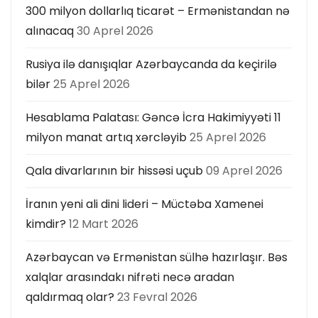
300 milyon dollarlıq ticarət – Ermənistandan nə
alınacaq
30 Aprel 2026
Rusiya ilə danışıqlar Azərbaycanda da keçirilə
bilər
25 Aprel 2026
Hesablama Palatası: Gəncə İcra Hakimiyyəti 11
milyon manat artıq xərcləyib
25 Aprel 2026
Qala divarlarının bir hissəsi uçub
09 Aprel 2026
İranın yeni ali dini lideri – Müctəba Xamenei
kimdir?
12 Mart 2026
Azərbaycan və Ermənistan sülhə hazırlaşır. Bəs
xalqlar arasındakı nifrəti necə aradan
qaldırmaq olar?
23 Fevral 2026