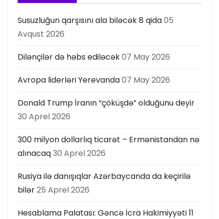
Susuzluğun qarşısını ala biləcək 8 qida
05
Avqust 2026
Dilənçilər də həbs ediləcək
07 May 2026
Avropa liderləri Yerevanda
07 May 2026
Donald Trump İranın “çöküşdə” olduğunu deyir
30 Aprel 2026
300 milyon dollarlıq ticarət – Ermənistandan nə
alınacaq
30 Aprel 2026
Rusiya ilə danışıqlar Azərbaycanda da keçirilə
bilər
25 Aprel 2026
Hesablama Palatası: Gəncə İcra Hakimiyyəti 11