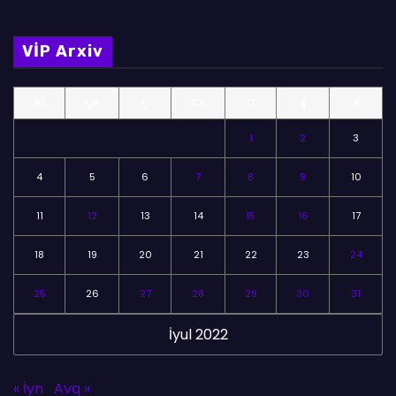
VİP Arxiv
BE
ÇA
Ç
CA
C
Ş
B
1
2
3
4
5
6
7
8
9
10
11
12
13
14
15
16
17
18
19
20
21
22
23
24
25
26
27
28
29
30
31
İyul 2022
« İyn
Avq »