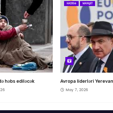
HADISƏ
MANŞET
 də həbs ediləcək
Avropa liderləri Yereva
026
May 7, 2026