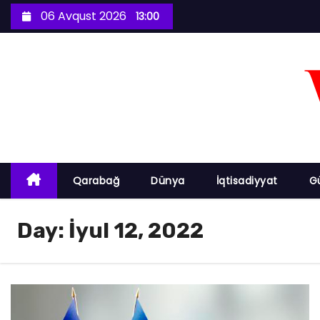
S
06 Avqust 2026
13:00
k
i
p
t
o
c
o
n
Qarabağ
Dünya
İqtisadiyyat
G
t
e
Day:
İyul 12, 2022
n
t