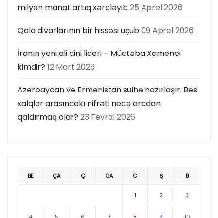
milyon manat artıq xərcləyib
25 Aprel 2026
Qala divarlarının bir hissəsi uçub
09 Aprel 2026
İranın yeni ali dini lideri – Müctəba Xamenei
kimdir?
12 Mart 2026
Azərbaycan və Ermənistan sülhə hazırlaşır. Bəs
xalqlar arasındakı nifrəti necə aradan
qaldırmaq olar?
23 Fevral 2026
BE
ÇA
Ç
CA
C
Ş
B
1
2
3
4
5
6
7
8
9
10