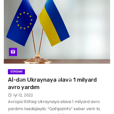
GÜNDƏM
Aİ-dən Ukraynaya əlavə 1 milyard
avro yardım
İyl 12, 2022
Avropa İttifaqı Ukraynaya əlavə 1 milyard avro
yardımı təsdiqləyib. “Qafqazinfo” xəbər verir ki,