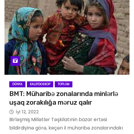
DÜNYA
KALEYDOSKOP
TOPLUM
BMT: Müharibə zonalarında minlərlə
uşaq zorakılığa məruz qalır
İyl 12, 2022
Birləşmiş Millətlər Təşkilatınin bazar ertəsi
bildirdiyinə görə, keçən il müharibə zonalarındakı