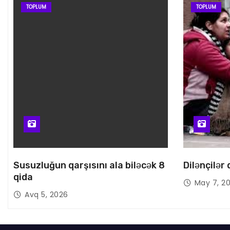
TOPLUM
TOPLUM
Susuzluğun qarşısını ala biləcək 8
Dilənçilər
qida
May 7, 2
Avq 5, 2026