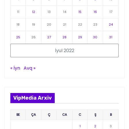
11
12
13
14
15
16
17
18
19
20
21
22
23
24
25
26
27
28
29
30
31
İyul 2022
« İyn
Avq »
VipMedia Arxiv
BE
ÇA
Ç
CA
C
Ş
B
1
2
3