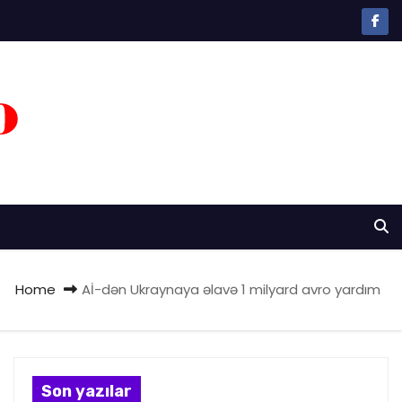
Home
Aİ-dən Ukraynaya əlavə 1 milyard avro yardım
Son yazılar