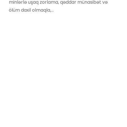
minlərlə uşaq zorlama, qəddar münasibət və
ölüm daxil olmaqla,…