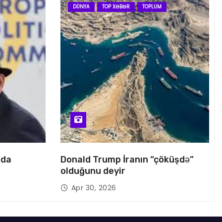
DÜNYA
TOP XƏBƏR
TOPLUM
nda
Donald Trump İranın “çöküşdə”
olduğunu deyir
Apr 30, 2026