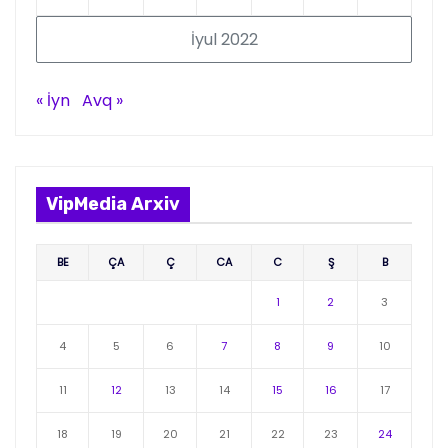
İyul 2022
« İyn
Avq »
VipMedia Arxiv
BE
ÇA
Ç
CA
C
Ş
B
1
2
3
4
5
6
7
8
9
10
11
12
13
14
15
16
17
18
19
20
21
22
23
24