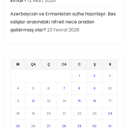
kimdir?
12 Mart 2026
Azərbaycan və Ermənistan sülhə hazırlaşır. Bəs
xalqlar arasındakı nifrəti necə aradan
qaldırmaq olar?
23 Fevral 2026
BE
ÇA
Ç
CA
C
Ş
B
1
2
3
4
5
6
7
8
9
10
11
12
13
14
15
16
17
18
19
20
21
22
23
24
25
26
27
28
29
30
31