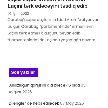
Laçını tərk edəcəyini təsdiq edib
İyl 1, 2022
Qarabağ separatçılarının lideri Araik Arutyunyan
bu gün Qarabağ “parlamentində” ermənilərin
Laçını tərk etməli olduğunu bəyan edib.
“Həmvətənlərimizin Laçında yaşamağa davam…
Son yazılar
Susuzluğun qarşısını ala biləcək 8 qida
05
Avqust 2026
Dilənçilər də həbs ediləcək
07 May 2026