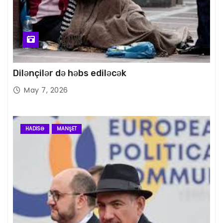
Dilənçilər də həbs ediləcək
May 7, 2026
HADISƏ
MANŞET