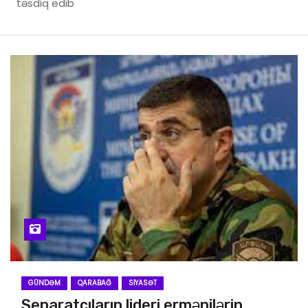
təsdiq edib
GÜNDƏM
QARABAĞ
SIYASƏT
Separatçıların lideri ermənilərin