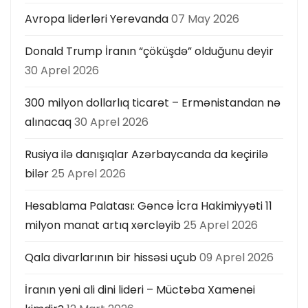
Avropa liderləri Yerevanda
07 May 2026
Donald Trump İranın “çöküşdə” olduğunu deyir
30 Aprel 2026
300 milyon dollarlıq ticarət – Ermənistandan nə
alınacaq
30 Aprel 2026
Rusiya ilə danışıqlar Azərbaycanda da keçirilə
bilər
25 Aprel 2026
Hesablama Palatası: Gəncə İcra Hakimiyyəti 11
milyon manat artıq xərcləyib
25 Aprel 2026
Qala divarlarının bir hissəsi uçub
09 Aprel 2026
İranın yeni ali dini lideri – Müctəba Xamenei