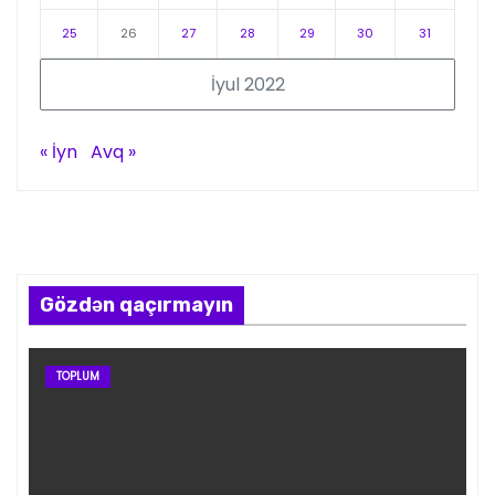
25
26
27
28
29
30
31
İyul 2022
« İyn
Avq »
Gözdən qaçırmayın
TOPLUM