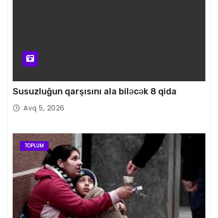
Susuzluğun qarşısını ala biləcək 8 qida
Avq 5, 2026
TOPLUM