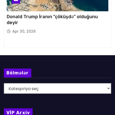
Donald Trump İranın “çöküşdə” olduğunu
deyir
Apr 30, 2026
Bölmələr
B
ö
l
m
VİP Arxiv