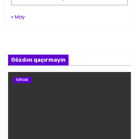
« May
Gözdən qaçırmayın
TOPLUM