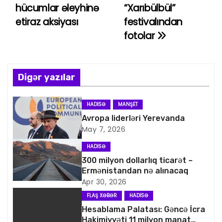
hücumlar əleyhinə
“Xarıbülbül”
a
etiraz aksiyası
festivalından
fotolar
z
ı
n
Digər yazılar
a
HADISƏ
MANŞET
v
Avropa liderləri Yerevanda
May 7, 2026
i
HADISƏ
q
300 milyon dollarlıq ticarət –
Ermənistandan nə alınacaq
a
Apr 30, 2026
FLAŞ XƏBƏR
HADISƏ
s
Hesablama Palatası: Gəncə İcra
Hakimiyyəti 11 milyon manat