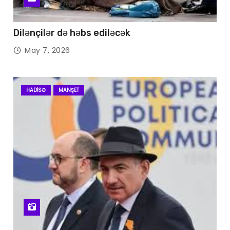
Dilənçilər də həbs ediləcək
May 7, 2026
HADISƏ
MANŞET