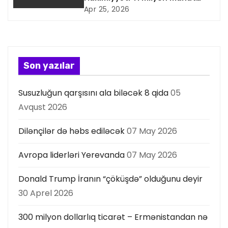
i
artıq xərcləyib
Apr 25, 2026
y
a
s
Son yazılar
ı
Susuzluğun qarşısını ala biləcək 8 qida
05
Avqust 2026
Dilənçilər də həbs ediləcək
07 May 2026
Avropa liderləri Yerevanda
07 May 2026
Donald Trump İranın “çöküşdə” olduğunu deyir
30 Aprel 2026
300 milyon dollarlıq ticarət – Ermənistandan nə