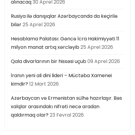
alınacaq
30 Aprel 2026
Rusiya ilə danışıqlar Azərbaycanda da keçirilə
bilər
25 Aprel 2026
Hesablama Palatası: Gəncə İcra Hakimiyyəti 11
milyon manat artıq xərcləyib
25 Aprel 2026
Qala divarlarının bir hissəsi uçub
09 Aprel 2026
İranın yeni ali dini lideri – Müctəba Xamenei
kimdir?
12 Mart 2026
Azərbaycan və Ermənistan sülhə hazırlaşır. Bəs
xalqlar arasındakı nifrəti necə aradan
qaldırmaq olar?
23 Fevral 2026