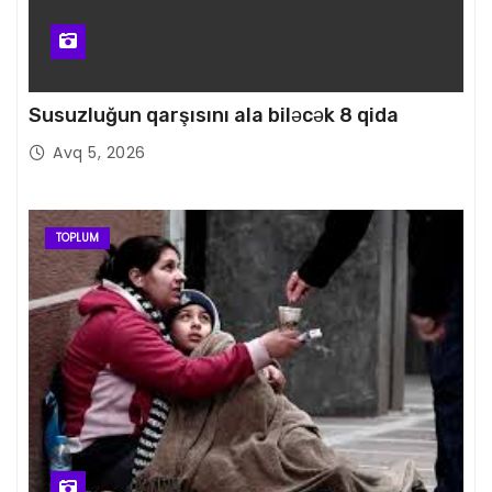
Susuzluğun qarşısını ala biləcək 8 qida
Avq 5, 2026
TOPLUM