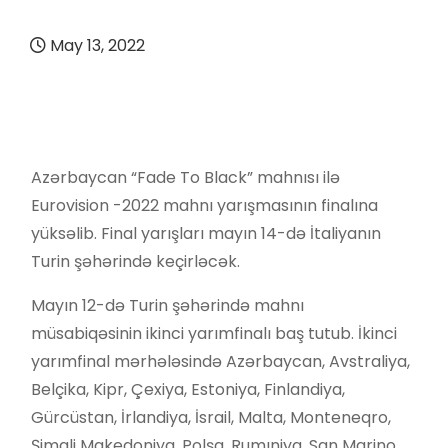
May 13, 2022
Azərbaycan “Fade To Black” mahnısı ilə
Eurovision -2022 mahnı yarışmasının finalına
yüksəlib. Final yarışları mayın 14-də İtaliyanın
Turin şəhərində keçirləcək.
Mayın 12-də Turin şəhərində mahnı
müsabiqəsinin ikinci yarımfinalı baş tutub. İkinci
yarımfinal mərhələsində Azərbaycan, Avstraliya,
Belçika, Kipr, Çexiya, Estoniya, Finlandiya,
Gürcüstan, İrlandiya, İsrail, Malta, Monteneqro,
Şimali Makedoniya, Polşa, Rumıniya, San Marino,