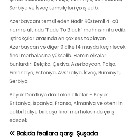
Serbiya və İsveç təmsilçiləri çıxış edib.
Azərbaycanı təmsil edən Nadir Rüstəmli 4-cü
nömrə altında “Fade To Black” mahnısını ifa edib.
İştirakçılar arasında ən çox səs toplayan
Azərbaycan və digər 9 ölkə 14 mayda keçiriləcək
final mərhələsinə yüksəlib. Həmin ölkələr
bunlardır: Belçika, Çexiya, Azərbaycan, Polşa,
Finlandiya, Estoniya, Avstraliya, İsveç, Ruminiya,
Serbiya.
Böyük Dördlüyə daxil olan ölkələr – Böyük
Britaniya, İspaniya, Fransa, Almaniya və ötən ilin
qalibi İtaliyə birbaşa final mərhələsində çıxış
edəcək.
Bakıda fəallara qarşı
Şuşada
Y