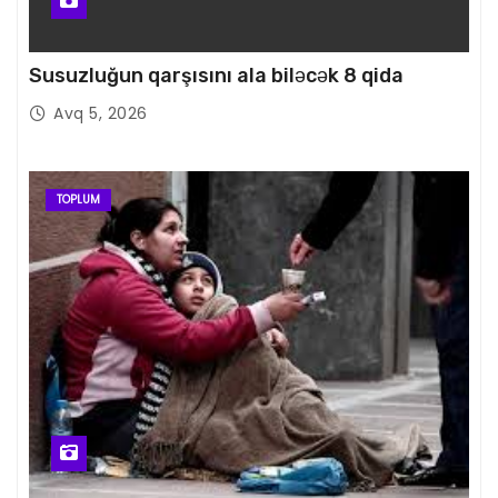
Susuzluğun qarşısını ala biləcək 8 qida
Avq 5, 2026
TOPLUM