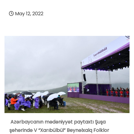
May 12, 2022
Azərbaycanın mədəniyyət paytaxtı Şuşa
şəhərində V “Xarıbülbül” Beynəlxalq Folklor