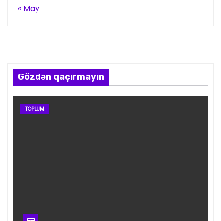
« May
Gözdən qaçırmayın
TOPLUM