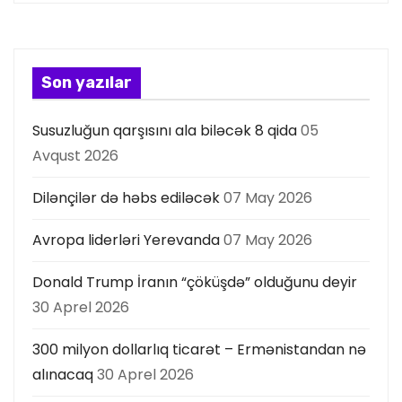
a
s
Son yazılar
ı
Susuzluğun qarşısını ala biləcək 8 qida
05
Avqust 2026
Dilənçilər də həbs ediləcək
07 May 2026
Avropa liderləri Yerevanda
07 May 2026
Donald Trump İranın “çöküşdə” olduğunu deyir
30 Aprel 2026
300 milyon dollarlıq ticarət – Ermənistandan nə
alınacaq
30 Aprel 2026