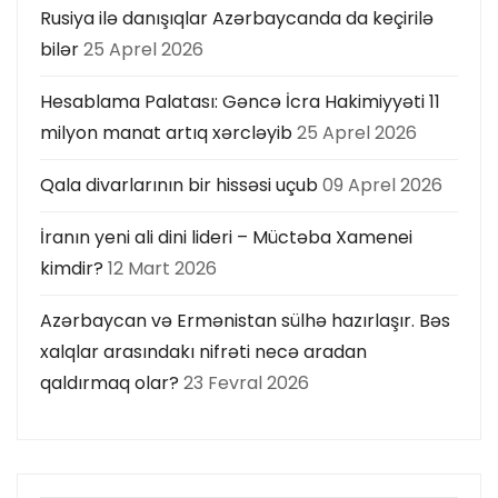
Rusiya ilə danışıqlar Azərbaycanda da keçirilə
bilər
25 Aprel 2026
Hesablama Palatası: Gəncə İcra Hakimiyyəti 11
milyon manat artıq xərcləyib
25 Aprel 2026
Qala divarlarının bir hissəsi uçub
09 Aprel 2026
İranın yeni ali dini lideri – Müctəba Xamenei
kimdir?
12 Mart 2026
Azərbaycan və Ermənistan sülhə hazırlaşır. Bəs
xalqlar arasındakı nifrəti necə aradan
qaldırmaq olar?
23 Fevral 2026