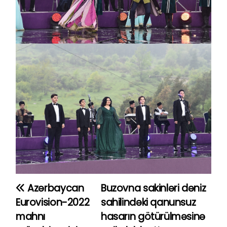
Azərbaycan
Buzovna sakinləri dəniz
Y
Eurovision-2022
sahilindəki qanunsuz
a
mahnı
hasarın götürülməsinə