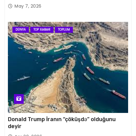
May 7, 2026
DÜNYA
TOP XƏBƏR
TOPLUM
Donald Trump İranın “çöküşdə” olduğunu
deyir