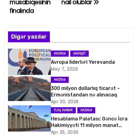
müsabiqəsinin
nail olublar
z
finalında
ı
n
Digər yazılar
a
v
HADISƏ
MANŞET
Avropa liderləri Yerevanda
i
May 7, 2026
q
HADISƏ
300 milyon dollarlıq ticarət –
a
Ermənistandan nə alınacaq
Apr 30, 2026
s
FLAŞ XƏBƏR
HADISƏ
i
Hesablama Palatası: Gəncə İcra
Hakimiyyəti 11 milyon manat
y
artıq xərcləyib
Apr 25, 2026