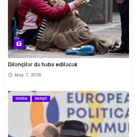
Dilənçilər də həbs ediləcək
May 7, 2026
HADISƏ
MANŞET