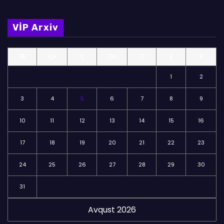
l
m
VİP Arxiv
ə
l
BE
ÇA
Ç
CA
C
Ş
B
ə
r
1
2
3
4
5
6
7
8
9
10
11
12
13
14
15
16
17
18
19
20
21
22
23
24
25
26
27
28
29
30
31
Avqust 2026