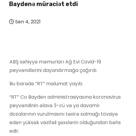
Baydenə müraciət etdi
Sen 4, 2021
ABŞ səhiyyə məmurları Ağ Evi Covid-19
peyvəndlərini dayandırmağa çağırdı.
Bu barədə “RT” məlumat yayıb.
“RT” Co Bayden administrasiyasına koronavirus
peyvəndinin əlavə 3-cü və ya davamlı
dozalarının vurulmasını təxirə salmağı tövsiyə
edən yüksək vəzifəli şəxslərin olduğundan bəhs
edir.