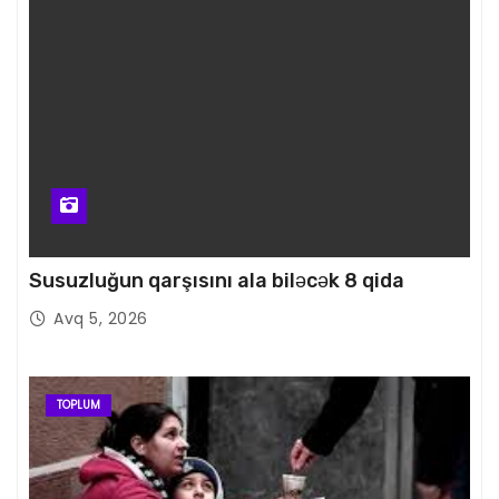
Susuzluğun qarşısını ala biləcək 8 qida
Avq 5, 2026
TOPLUM