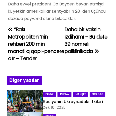
Daha əvvəl prezident Co Bayden bəyan etmişdi
ki, yetkin amerikalılar sentyabrın 20-dən üçüncü
dozada peyvənd oluna biləcəklər.
“Bakı
Daha bir vaksin
Y
Metropoliteni”nin
izdihamı – Bu dəfə
a
rəhbəri 200 min
39 nömrəli
manatlıq qapı-pəncərə
poliklinikada
z
alır – Tender
ı
n
Digər yazılar
a
v
DIGƏR
DÜNYA
MANŞET
SIYASƏT
Rusiyanın Ukraynadakı itkiləri
i
Dek 10, 2025