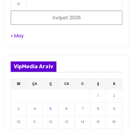
31
Avqust 2026
« May
VipMedia Arxiv
BE
ÇA
Ç
CA
C
Ş
B
1
2
3
4
5
6
7
8
9
10
11
12
13
14
15
16