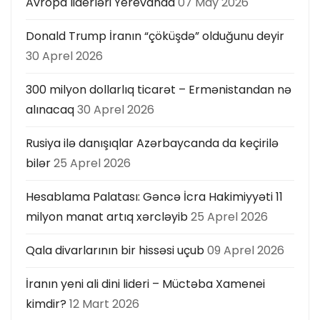
Avropa liderləri Yerevanda
07 May 2026
Donald Trump İranın “çöküşdə” olduğunu deyir
30 Aprel 2026
300 milyon dollarlıq ticarət – Ermənistandan nə
alınacaq
30 Aprel 2026
Rusiya ilə danışıqlar Azərbaycanda da keçirilə
bilər
25 Aprel 2026
Hesablama Palatası: Gəncə İcra Hakimiyyəti 11
milyon manat artıq xərcləyib
25 Aprel 2026
Qala divarlarının bir hissəsi uçub
09 Aprel 2026
İranın yeni ali dini lideri – Müctəba Xamenei
kimdir?
12 Mart 2026