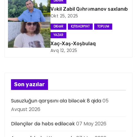
q
DIGƏR
Vəkil Zabil Qəhrəmanov saxlanıb
a
Okt 25, 2025
s
DIGƏR
İQTISADIYYAT
TOPLUM
YAZAR
i
Xaç-Xaş-Xoşbulaq
Avq 12, 2025
y
a
s
Son yazılar
ı
Susuzluğun qarşısını ala biləcək 8 qida
05
Avqust 2026
Dilənçilər də həbs ediləcək
07 May 2026