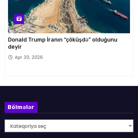
Donald Trump İranın “çöküşdə” olduğunu
deyir
Apr 30, 2026
Bölmələr
B
ö