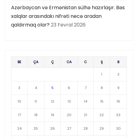
Azərbaycan və Ermənistan sülhə hazırlaşır. Bəs
xalqlar arasındakı nifrəti necə aradan
qaldırmaq olar?
23 Fevral 2026
BE
ÇA
Ç
CA
C
Ş
B
1
2
3
4
5
6
7
8
9
10
11
12
13
14
15
16
17
18
19
20
21
22
23
24
25
26
27
28
29
30