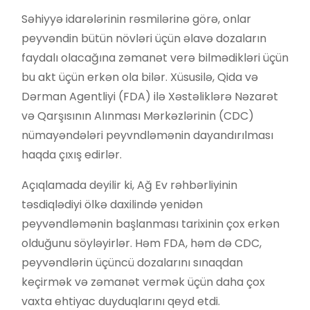
Səhiyyə idarələrinin rəsmilərinə görə, onlar
peyvəndin bütün növləri üçün əlavə dozaların
faydalı olacağına zəmanət verə bilmədikləri üçün
bu akt üçün erkən ola bilər. Xüsusilə, Qida və
Dərman Agentliyi (FDA) ilə Xəstəliklərə Nəzarət
və Qarşısının Alınması Mərkəzlərinin (CDC)
nümayəndələri peyvndləmənin dayandırılması
haqda çıxış edirlər.
Açıqlamada deyilir ki, Ağ Ev rəhbərliyinin
təsdiqlədiyi ölkə daxilində yenidən
peyvəndləmənin başlanması tarixinin çox erkən
olduğunu söyləyirlər. Həm FDA, həm də CDC,
peyvəndlərin üçüncü dozalarını sınaqdan
keçirmək və zəmanət vermək üçün daha çox
vaxta ehtiyac duyduqlarını qeyd etdi.