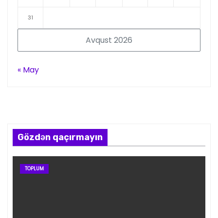
31
Avqust 2026
« May
Gözdən qaçırmayın
TOPLUM