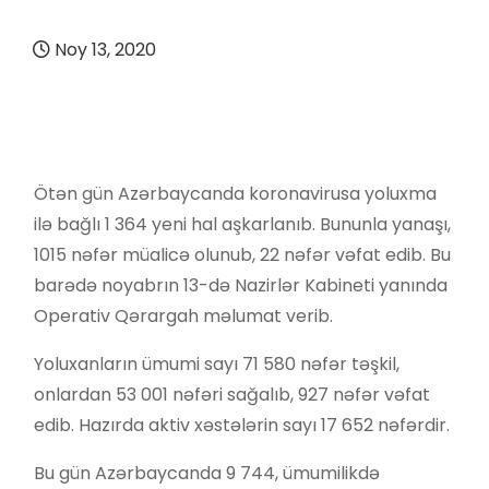
Noy 13, 2020
Ötən gün Azərbaycanda koronavirusa yoluxma
ilə bağlı 1 364 yeni hal aşkarlanıb. Bununla yanaşı,
1015 nəfər müalicə olunub, 22 nəfər vəfat edib. Bu
barədə noyabrın 13-də Nazirlər Kabineti yanında
Operativ Qərargah məlumat verib.
Yoluxanların ümumi sayı 71 580 nəfər təşkil,
onlardan 53 001 nəfəri sağalıb, 927 nəfər vəfat
edib. Hazırda aktiv xəstələrin sayı 17 652 nəfərdir.
Bu gün Azərbaycanda 9 744, ümumilikdə