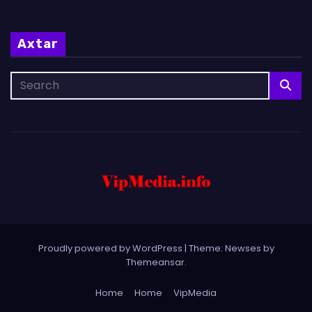
Axtar
Proudly powered by WordPress
|
Theme: Newses by
Themeansar
.
Home
Home
VipMedia