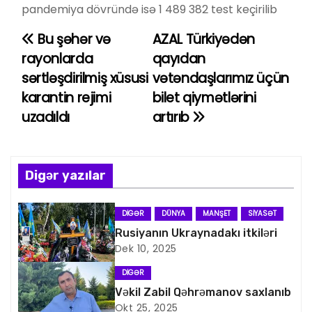
pandemiya dövründə isə 1 489 382 test keçirilib
Bu şəhər və
AZAL Türkiyədən
Y
rayonlarda
qayıdan
a
sərtləşdirilmiş xüsusi
vətəndaşlarımız üçün
karantin rejimi
bilet qiymətlərini
z
uzadıldı
artırıb
ı
n
Digər yazılar
a
v
DIGƏR
DÜNYA
MANŞET
SIYASƏT
Rusiyanın Ukraynadakı itkiləri
i
Dek 10, 2025
q
DIGƏR
Vəkil Zabil Qəhrəmanov saxlanıb
a
Okt 25, 2025