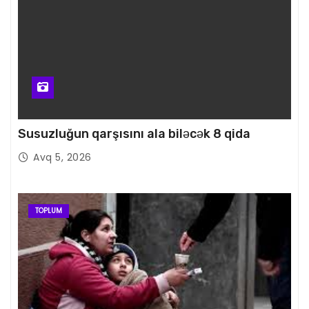
Susuzluğun qarşısını ala biləcək 8 qida
Avq 5, 2026
TOPLUM