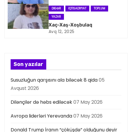
s
DIGƏR
İQTISADIYYAT
TOPLUM
YAZAR
i
Xaç-Xaş-Xoşbulaq
Avq 12, 2025
y
a
s
Son yazılar
ı
Susuzluğun qarşısını ala biləcək 8 qida
05
Avqust 2026
Dilənçilər də həbs ediləcək
07 May 2026
Avropa liderləri Yerevanda
07 May 2026
Donald Trump İranın “çöküşdə” olduğunu deyir