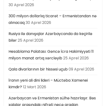
30 Aprel 2026
300 milyon dollarlıq ticarət – Ermənistandan nə
alınacaq
30 Aprel 2026
Rusiya ilə danışıqlar Azərbaycanda da keçirilə
bilər
25 Aprel 2026
Hesablama Palatası: Gəncə İcra Hakimiyyəti 11
milyon manat artıq xərcləyib
25 Aprel 2026
Qala divarlarının bir hissəsi uçub
09 Aprel 2026
İranın yeni ali dini lideri – Müctəba Xamenei
kimdir?
12 Mart 2026
Azərbaycan və Ermənistan sülhə hazırlaşır. Bəs
xalqlar arasındakı nifrəti necə aradan