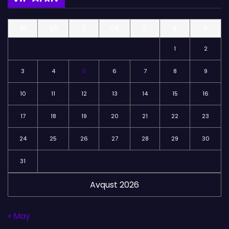
ə
l
BE
ÇA
Ç
CA
C
Ş
B
ə
r
1
2
3
4
5
6
7
8
9
10
11
12
13
14
15
16
17
18
19
20
21
22
23
24
25
26
27
28
29
30
31
Avqust 2026
« May