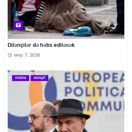
Dilənçilər də həbs ediləcək
May 7, 2026
HADISƏ
MANŞET