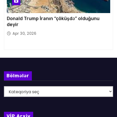
Donald Trump İranın “çöküşdə” olduğunu
deyir
Apr 30, 2026
Bölmələr
B
ö
l
m
VİP Arxiv