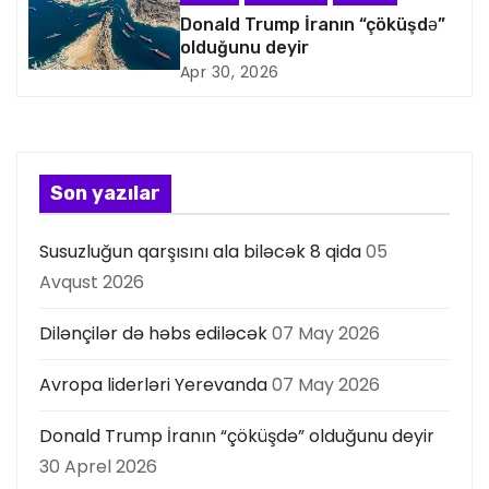
s
Donald Trump İranın “çöküşdə”
olduğunu deyir
i
Apr 30, 2026
y
a
s
Son yazılar
ı
Susuzluğun qarşısını ala biləcək 8 qida
05
Avqust 2026
Dilənçilər də həbs ediləcək
07 May 2026
Avropa liderləri Yerevanda
07 May 2026
Donald Trump İranın “çöküşdə” olduğunu deyir
30 Aprel 2026