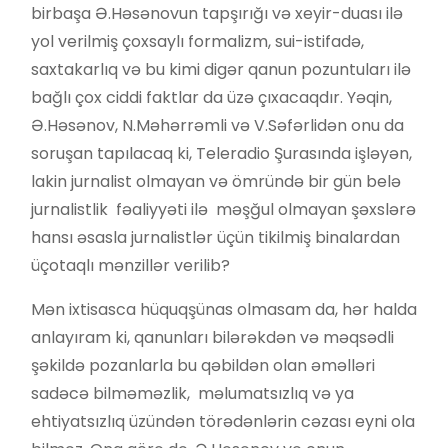
birbaşa Ə.Həsənovun tapşırığı və xeyir-duası ilə
yol verilmiş çoxsaylı formalizm, sui-istifadə,
saxtakarlıq və bu kimi digər qanun pozuntuları ilə
bağlı çox ciddi faktlar da üzə çıxacaqdır. Yəqin,
Ə.Həsənov, N.Məhərrəmli və V.Səfərlidən onu da
soruşan tapılacaq ki, Teleradio Şurasında işləyən,
lakin jurnalist olmayan və ömründə bir gün belə
jurnalistlik fəaliyyəti ilə məşğul olmayan şəxslərə
hansı əsasla jurnalistlər üçün tikilmiş binalardan
üçotaqlı mənzillər verilib?
Mən ixtisasca hüquqşünas olmasam da, hər halda
anlayıram ki, qanunları bilərəkdən və məqsədli
şəkildə pozanlarla bu qəbildən olan əməlləri
sadəcə bilməməzlik, məlumatsızlıq və ya
ehtiyatsızlıq üzündən törədənlərin cəzası eyni ola