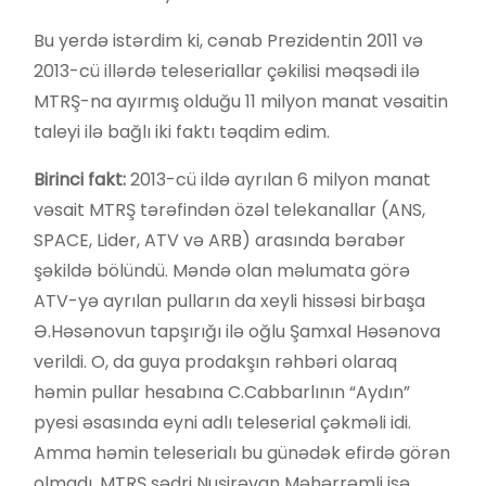
Bu yerdə istərdim ki, cənab Prezidentin 2011 və
2013-cü illərdə teleseriallar çəkilisi məqsədi ilə
MTRŞ-na ayırmış olduğu 11 milyon manat vəsaitin
taleyi ilə bağlı iki faktı təqdim edim.
Birinci fakt:
2013-cü ildə ayrılan 6 milyon manat
vəsait MTRŞ tərəfindən özəl telekanallar (ANS,
SPACE, Lider, ATV və ARB) arasında bərabər
şəkildə bölündü. Məndə olan məlumata görə
ATV-yə ayrılan pulların da xeyli hissəsi birbaşa
Ə.Həsənovun tapşırığı ilə oğlu Şamxal Həsənova
verildi. O, da guya prodakşın rəhbəri olaraq
həmin pullar hesabına C.Cabbarlının “Aydın”
pyesi əsasında eyni adlı teleserial çəkməli idi.
Amma həmin teleserialı bu günədək efirdə görən
olmadı. MTRŞ sədri Nuşirəvan Məhərrəmli isə