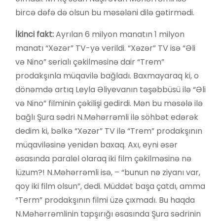
bircə dəfə də olsun bu məsələni dilə gətirmədi.
İkinci fakt:
Ayrılan 6 milyon manatın 1 milyon
manatı “Xəzər” TV-yə verildi. “Xəzər” TV isə “Əli
və Nino” serialı çəkilməsinə dair “Trem”
prodakşınla müqavilə bağladı. Baxmayaraq ki, o
dönəmdə artıq Leyla Əliyevanın təşəbbüsü ilə “Əli
və Nino” filminin çəkilişi gedirdi. Mən bu məsələ ilə
bağlı Şura sədri N.Məhərrəmli ilə söhbət edərək
dedim ki, bəlkə “Xəzər” TV ilə “Trem” prodakşının
müqaviləsinə yenidən baxaq. Axı, eyni əsər
əsasında paralel olaraq iki film çəkilməsinə nə
lüzum?! N.Məhərrəmli isə, – “bunun nə ziyanı var,
qoy iki film olsun”, dedi. Müddət başa çatdı, amma
“Term” prodakşının filmi üzə çıxmadı. Bu haqda
N.Məhərrəmlinin tapşırığı əsasında Şura sədrinin