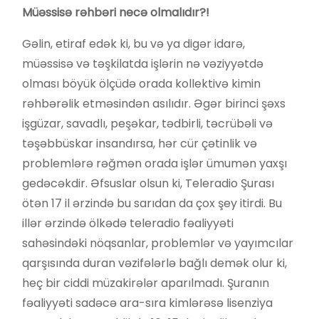
Müəssisə rəhbəri necə olmalıdır?!
Gəlin, etiraf edək ki, bu və ya digər idarə,
müəssisə və təşkilatda işlərin nə vəziyyətdə
olması böyük ölçüdə orada kollektivə kimin
rəhbərəlik etməsindən asılıdır. Əgər birinci şəxs
işgüzar, savadlı, peşəkar, tədbirli, təcrübəli və
təşəbbüskar insandırsa, hər cür çətinlik və
problemlərə rəğmən orada işlər ümumən yaxşı
gedəcəkdir. Əfsuslar olsun ki, Teleradio Şurası
ötən 17 il ərzində bu sarıdan da çox şey itirdi. Bu
illər ərzində ölkədə teleradio fəaliyyəti
sahəsindəki nöqsanlar, problemlər və yayımcılar
qarşısında duran vəzifələrlə bağlı demək olur ki,
heç bir ciddi müzakirələr aparılmadı. Şuranın
fəaliyyəti sadəcə ara-sıra kimlərəsə lisenziya