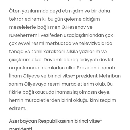
Ötən yazılarımda qeyd etmişdim və bir daha
təkrar edirəm ki, bu gün qələmə aldığım
məsələlərlə bağlı mən Ə.Həsənov və
N.Məhərrəmli vəzifədən uzaqlaşdırılandan çox-
çox əvvəl rəsmi mətbuatda və televiziyalarda
tənqid və təhlil xarakterli silsilə yazılarım və
çıxışlarım olub. Davamlı olaraq aidiyyəti dövlət
orqanlarına, o cümlədən ölkə Prezidenti cənab
İlham Əliyevə və birinci vitse-prezident Mehriban
xanım Əliyevaya rəsmi müraciətlərim olub. Bu
fikirlə bağlı oxucuda inamsızlıq olmasın deyə,
həmin müraciətlərdən birini olduğu kimi təqdim
edirəm.
Azərbaycan Respublikasının birinci vitse-
prezidenti