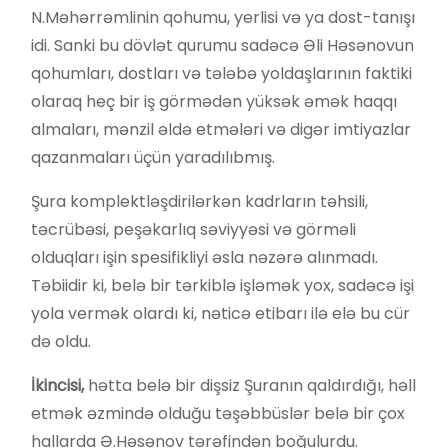
N.Məhərrəmlinin qohumu, yerlisi və ya dost-tanışı
idi. Sanki bu dövlət qurumu sadəcə Əli Həsənovun
qohumları, dostları və tələbə yoldaşlarının faktiki
olaraq heç bir iş görmədən yüksək əmək haqqı
almaları, mənzil əldə etmələri və digər imtiyazlar
qazanmaları üçün yaradılıbmış.
Şura komplektləşdirilərkən kadrların təhsili,
təcrübəsi, peşəkarlıq səviyyəsi və görməli
olduqları işin spesifikliyi əsla nəzərə alınmadı.
Təbiidir ki, belə bir tərkiblə işləmək yox, sadəcə işi
yola vermək olardı ki, nəticə etibarı ilə elə bu cür
də oldu.
İkincisi,
hətta belə bir dişsiz Şuranın qaldırdığı, həll
etmək əzmində olduğu təşəbbüslər belə bir çox
hallarda Ə.Həsənov tərəfindən boğulurdu.