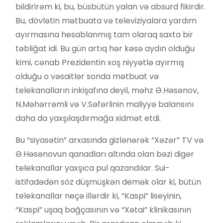
bildirirəm ki, bu, büsbütün yalan və absurd fikirdir.
Bu, dövlətin mətbuata və televiziyalara yardım
ayırmasına hesablanmış tam olaraq saxta bir
təbliğat idi. Bu gün artıq hər kəsə aydın olduğu
kimi, cənab Prezidentin xoş niyyətlə ayırmış
olduğu o vəsaitlər sonda mətbuat və
telekanalların inkişafına deyil, məhz Ə.Həsənov,
N.Məhərrəmli və V.Səfərlinin maliyyə balansını
daha da yaxşılaşdırmağa xidmət etdi.
Bu “siyasətin” arxasında gizlənərək “Xəzər” TV və
Ə.Həsənovun qanadları altında olan bəzi digər
telekanallar yaxşıca pul qazandılar. Sui-
istifadədən söz düşmüşkən demək olar ki, bütün
telekanallar neçə illərdir ki, “Kaspi” liseyinin,
“Kaspi” uşaq bağçasının və “Xətai” klinikasının