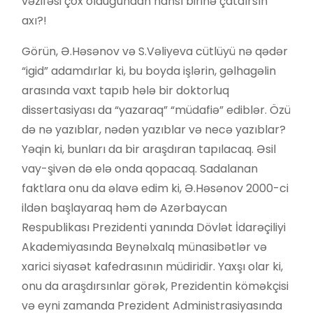
vəzifəsi çox olduğundan hansı birinə çatdırsın
axı?!
Görün, Ə.Həsənov və S.Vəliyeva cütlüyü nə qədər
“igid” adamdırlar ki, bu boyda işlərin, gəlhagəlin
arasında vaxt tapıb hələ bir doktorluq
dissertasiyası da “yazaraq” “müdafiə” ediblər. Özü
də nə yazıblar, nədən yazıblar və necə yazıblar?
Yəqin ki, bunları da bir araşdıran tapılacaq. Əsil
vay-şivən də elə onda qopacaq. Sadalanan
faktlara onu da əlavə edim ki, Ə.Həsənov 2000-ci
ildən başlayaraq həm də Azərbaycan
Respublikası Prezidenti yanında Dövlət İdarəçiliyi
Akademiyasında Beynəlxalq münasibətlər və
xarici siyasət kafedrasının müdiridir. Yaxşı olar ki,
onu da araşdırsınlar görək, Prezidentin köməkçisi
və eyni zamanda Prezident Administrasiyasında