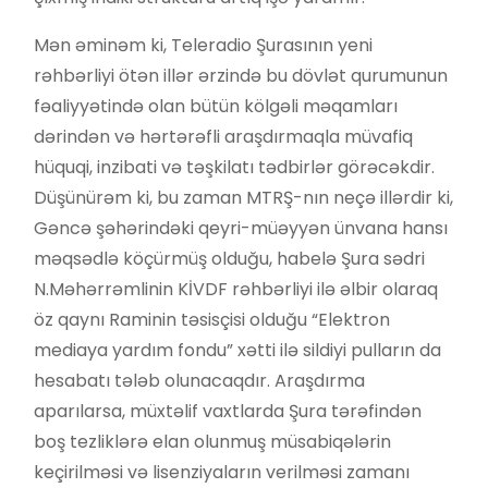
Mən əminəm ki, Teleradio Şurasının yeni
rəhbərliyi ötən illər ərzində bu dövlət qurumunun
fəaliyyətində olan bütün kölgəli məqamları
dərindən və hərtərəfli araşdırmaqla müvafiq
hüquqi, inzibati və təşkilatı tədbirlər görəcəkdir.
Düşünürəm ki, bu zaman MTRŞ-nın neçə illərdir ki,
Gəncə şəhərindəki qeyri-müəyyən ünvana hansı
məqsədlə köçürmüş olduğu, habelə Şura sədri
N.Məhərrəmlinin KİVDF rəhbərliyi ilə əlbir olaraq
öz qaynı Raminin təsisçisi olduğu “Elektron
mediaya yardım fondu” xətti ilə sildiyi pulların da
hesabatı tələb olunacaqdır. Araşdırma
aparılarsa, müxtəlif vaxtlarda Şura tərəfindən
boş tezliklərə elan olunmuş müsabiqələrin
keçirilməsi və lisenziyaların verilməsi zamanı