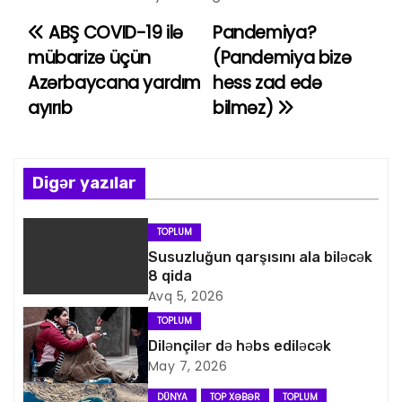
ABŞ COVID-19 ilə
Pandemiya?
Y
mübarizə üçün
(Pandemiya bizə
a
Azərbaycana yardım
hess zad edə
ayırıb
bilməz)
z
ı
n
Digər yazılar
a
TOPLUM
v
Susuzluğun qarşısını ala biləcək
8 qida
i
Avq 5, 2026
TOPLUM
q
Dilənçilər də həbs ediləcək
May 7, 2026
a
DÜNYA
TOP XƏBƏR
TOPLUM