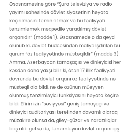
Əsasnaməsinə görə “Şura televiziya və radio
yayımı sahəsində dövlət siyasətinin həyata
keçirilməsini təmin etmək və bu fəaliyyəti
tənzimləmək məqsədilə yaradılmış dövlət
orqanıdır” (maddə 1). Əsasnamədə o da qeyd
olunub ki, dövlət büdcəsindən maliyəlişdirilən bu
qurum “öz fəaliyyətində müstəqildir” (maddə 3).
Amma, Azərbaycan tamaşaçısı və dinləyicisi hər
kəsdən daha yaxşı bilir ki, ötən 17 illik fəaliyyəti
dövründə bu dövlət orqanı öz fəaliyyətində nə
müstəqil ola bildi, nə də özünün müəyyən
olunmuş tənzimləyici funksiyasını həyata keçirə
bildi. Efirimizin “səviyyəsi” geniş tamaşaçı və
dinləyici auditoriyası tərəfindən davamlı olaraq
müzakirə olunsa da, giley-güzar və narazılıqlar
baş alıb getsə də, tənzimləyici dövlət orqanı qış