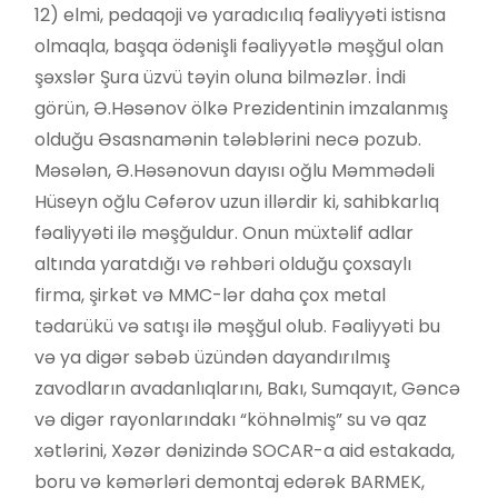
12) elmi, pedaqoji və yaradıcılıq fəaliyyəti istisna
olmaqla, başqa ödənişli fəaliyyətlə məşğul olan
şəxslər Şura üzvü təyin oluna bilməzlər. İndi
görün, Ə.Həsənov ölkə Prezidentinin imzalanmış
olduğu Əsasnamənin tələblərini necə pozub.
Məsələn, Ə.Həsənovun dayısı oğlu Məmmədəli
Hüseyn oğlu Cəfərov uzun illərdir ki, sahibkarlıq
fəaliyyəti ilə məşğuldur. Onun müxtəlif adlar
altında yaratdığı və rəhbəri olduğu çoxsaylı
firma, şirkət və MMC-lər daha çox metal
tədarükü və satışı ilə məşğul olub. Fəaliyyəti bu
və ya digər səbəb üzündən dayandırılmış
zavodların avadanlıqlarını, Bakı, Sumqayıt, Gəncə
və digər rayonlarındakı “köhnəlmiş” su və qaz
xətlərini, Xəzər dənizində SOCAR-a aid estakada,
boru və kəmərləri demontaj edərək BARMEK,