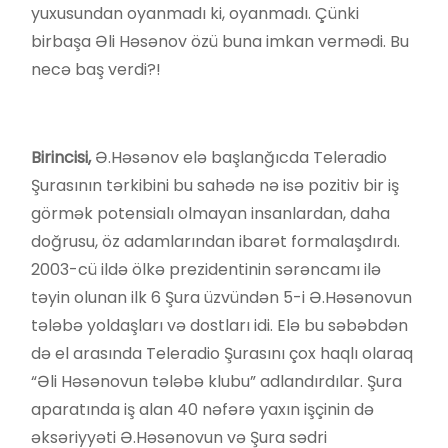
yuxusundan oyanmadı ki, oyanmadı. Çünki
birbaşa Əli Həsənov özü buna imkan vermədi. Bu
necə baş verdi?!
Birincisi,
Ə.Həsənov elə başlanğıcda Teleradio
Şurasının tərkibini bu sahədə nə isə pozitiv bir iş
görmək potensialı olmayan insanlardan, daha
doğrusu, öz adamlarından ibarət formalaşdırdı.
2003-cü ildə ölkə prezidentinin sərəncamı ilə
təyin olunan ilk 6 Şura üzvündən 5-i Ə.Həsənovun
tələbə yoldaşları və dostları idi. Elə bu səbəbdən
də el arasında Teleradio Şurasını çox haqlı olaraq
“Əli Həsənovun tələbə klubu” adlandırdılar. Şura
aparatında iş alan 40 nəfərə yaxın işçinin də
əksəriyyəti Ə.Həsənovun və Şura sədri