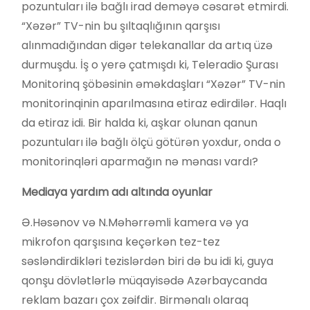
pozuntuları ilə bağlı irad deməyə cəsarət etmirdi.
“Xəzər” TV-nin bu şıltaqlığının qarşısı
alınmadığından digər telekanallar da artıq üzə
durmuşdu. İş o yerə çatmışdı ki, Teleradio Şurası
Monitorinq şöbəsinin əməkdaşları “Xəzər” TV-nin
monitorinqinin aparılmasına etiraz edirdilər. Haqlı
da etiraz idi. Bir halda ki, aşkar olunan qanun
pozuntuları ilə bağlı ölçü götürən yoxdur, onda o
monitorinqləri aparmağın nə mənası vardı?
Mediaya yardım adı altında oyunlar
Ə.Həsənov və N.Məhərrəmli kamera və ya
mikrofon qarşısına keçərkən tez-tez
səsləndirdikləri tezislərdən biri də bu idi ki, guya
qonşu dövlətlərlə müqayisədə Azərbaycanda
reklam bazarı çox zəifdir. Birmənalı olaraq