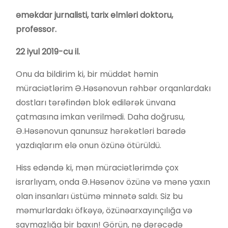
əməkdar jurnalisti, tarix elmləri doktoru,
professor.
22 iyul 2019-cu il.
Onu da bildirim ki, bir müddət həmin
müraciətlərim Ə.Həsənovun rəhbər orqanlardakı
dostları tərəfindən blok edilərək ünvana
çatmasına imkan verilmədi. Daha doğrusu,
Ə.Həsənovun qanunsuz hərəkətləri barədə
yazdıqlarım elə onun özünə ötürüldü.
Hiss edəndə ki, mən müraciətlərimdə çox
israrlıyam, onda Ə.Həsənov özünə və mənə yaxın
olan insanları üstümə minnətə saldı. Siz bu
məmurlardakı öfkəyə, özünəarxayınçılığa və
saymazlığa bir baxın! Görün, nə dərəcədə