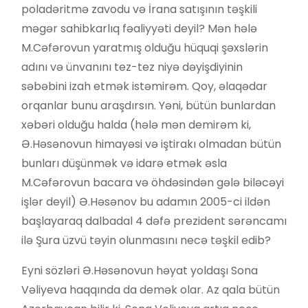
poladəritmə zavodu və İrana satışının təşkili
məgər sahibkarlıq fəaliyyəti deyil? Mən hələ
M.Cəfərovun yaratmış olduğu hüquqi şəxslərin
adını və ünvanını tez-tez niyə dəyişdiyinin
səbəbini izah etmək istəmirəm. Qoy, əlaqədar
orqanlar bunu araşdırsın. Yəni, bütün bunlardan
xəbəri olduğu halda (hələ mən demirəm ki,
Ə.Həsənovun himayəsi və iştirakı olmadan bütün
bunları düşünmək və idarə etmək əsla
M.Cəfərovun bacara və öhdəsindən gələ biləcəyi
işlər deyil) Ə.Həsənov bu adamın 2005-ci ildən
başlayaraq dalbadal 4 dəfə prezident sərəncamı
ilə Şura üzvü təyin olunmasını necə təşkil edib?
Eyni sözləri Ə.Həsənovun həyat yoldaşı Sona
Vəliyeva haqqında da demək olar. Az qala bütün