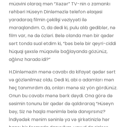
müavini olaraq mən “Xəzər” TV-nin o zamankı
rəhbəri Hüseyn Dinləməzlə telefon əlaqəsi
yaradaraq filmin çəkilişi vəziyyəti ilə
maraqlandım. O, da dedi ki, pulu alıb gediblər, nə
film var, nə də özləri. Belə olanda mən bir qədər
sərt tonda sual etdim ki, “bəs belə bir qeyri-ciddi
hüquqi şəxslə müqavilə bağlayanda gözünüz,
ağlınız harada idi?”
H.Dinləməzin mənə cavabı da kifayət qədər sərt
və gözlənilməz oldu. Dedi ki, abi o adamları mən
heç tanımırdım da, onları mənə siz yön gördünüz.
Onun bu cavabı mənə bərk dəydi. Ona görə də
səsimin tonunu bir qədər də qaldıraraq “Hüseyn
bəy, Siz nə haqla mənimlə belə danışırsınız?
İndiyədək mənim səninlə ya və şirkətinizlə hər