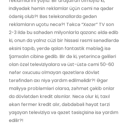
reklamlarını yayıb. Bir araşdıran olmayıb ki,
indiyədək həmin reklamlar üçün cəmi nə qədər
ödəniş olub?! Bəs telekanallarda gedən
reklamların uçotu necə?! Təkcə “Xəzər” TV son
2-3 ildə bu sahədən milyonlarla qazanc əldə edib
ki, onun da yalnız cüzi bir hissəsi rəsmi sənədlərdə
əksini tapıb, yerdə qalan fantastik məbləğ isə
Şamxalın cibinə gedib. Bir də ki, yetərincə gəliləri
olan özəl televiziyalara və üst-üstə cəmi 50-60
nəfər oxucusu olmayan qəzetlərə dövlət
tərəfindən axı niyə yardım edilməlidir?! Əgər
maliyyə probləmləri olarsa, zəhmət çəkib onlar
da dövlətdən kredit alsınlar. Necə olur ki, taxıl
əkən fermer kredit alır, dəbdəbəli həyat tərzi
yaşayan televiziya və qəzet təsisçisinə isə yardım
edilir?!