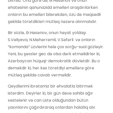
bilməz. Ona görə də, Ə.Həsənov və onun
əhatəsinin qanunazidd əməlləri araşdırılarkən
onların bu əməlləri bilərəkdən, özü də məqsədli
şəkildə törətdikləri mütləq nəzərə alınmalıdır.
Bir sözlə, Ə.Həsənov, onun həyat yoldaşı
S.Vəliyeva, N.Məhərrəmli, V.Səfərli və onların
“komanda” üzvlərini hələ çox sorğu-sual gözləyir.
Yəni, bu şəxslər gec də olsa dərk etməlidirlər ki,
Azərbaycan hüquqi-demokratik dövlətdir. Bu o
deməkdir ki, hər kəs törətdiyi əməllərə görə
mütləq şəkildə cavab verməlidir.
Qeydlərimi ibrətamiz bir əhvalatla bitirmək
istərdim. Deyirlər ki, bir gün dəvə sahibi ağır
xəstələnir və can üstə olduğundan bütün
yaxınlarını çağırdıraraq onlardan halallıq alır.