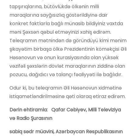
tapşırıqlarına, bütövlükdə ölkənin milli
maraqlarına sayğısızlıq göstərildiyinə dair
konkret faktlarla bağlı münasib bildiyiniz vaxtda
məni Şəxsən qəbul etməyinizi xahiş edirəm.
Teleqramın mətnindən də göründüyü kimi mənim
şikayətim birbaşa ölkə Prezidentinin köməkçisi Əli
Həsənovun və onun kurasiyasında olan yüksək
vəzifəli şəxslərin dövlət maraqlarının ziddinə olan
pozucu, dağıdıcı və talançı fəaliyyəti ilə bağlıdır.
Odur ki, bu teleqramın Əli Həsənovun xidmətinə
istiqamətləndirilməsinə qəti olaraq etiraz edirəm.
Dərin ehtiramla: Qafar Cəbiyev, Milli Televiziya
və Radio Şurasının
sabiq sədr müavini, Azərbaycan Respublikasının