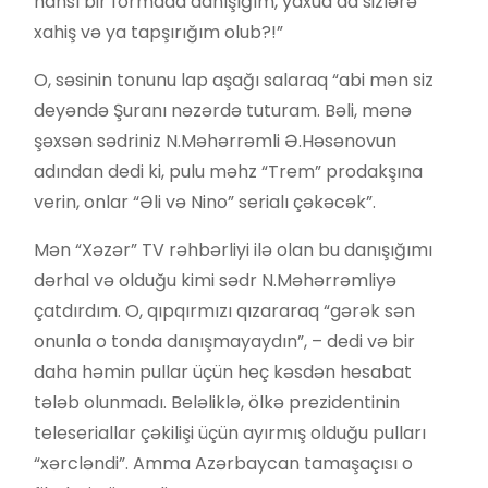
hansı bir formada danışığım, yaxud da sizlərə
xahiş və ya tapşırığım olub?!”
O, səsinin tonunu lap aşağı salaraq “abi mən siz
deyəndə Şuranı nəzərdə tuturam. Bəli, mənə
şəxsən sədriniz N.Məhərrəmli Ə.Həsənovun
adından dedi ki, pulu məhz “Trem” prodakşına
verin, onlar “Əli və Nino” serialı çəkəcək”.
Mən “Xəzər” TV rəhbərliyi ilə olan bu danışığımı
dərhal və olduğu kimi sədr N.Məhərrəmliyə
çatdırdım. O, qıpqırmızı qızararaq “gərək sən
onunla o tonda danışmayaydın”, – dedi və bir
daha həmin pullar üçün heç kəsdən hesabat
tələb olunmadı. Beləliklə, ölkə prezidentinin
teleseriallar çəkilişi üçün ayırmış olduğu pulları
“xərcləndi”. Amma Azərbaycan tamaşaçısı o