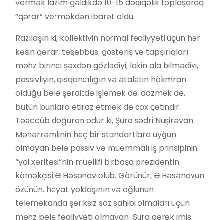
vermək lazım gəldikdə 10-15 dəqiqəlik toplaşaraq
“qərar” verməkdən ibarət oldu.
Razılaşın ki, kollektivin normal fəaliyyəti üçün hər
kəsin qərar, təşəbbüs, göstəriş və tapşırıqları
məhz birinci şəxdən gözlədiyi, lakin ala bilmədiyi,
passivliyin, qısqancılığın və ətalətin hökmran
olduğu belə şəraitdə işləmək də, dözmək də,
bütün bunlara etiraz etmək də çox çətindir.
Təəccüb doğuran odur ki, Şura sədri Nuşirəvan
Məhərrəmlinin heç bir standartlara uyğun
olmayan belə passiv və müəmmalı iş prinsipinin
“yol xəritəsi”nin müəllifi birbaşa prezidentin
köməkçisi Ə.Həsənov olub. Görünür, Ə.Həsənovun
özünün, həyat yoldaşının və oğlunun
teleməkanda şəriksiz söz sahibi olmaları üçün
məhz belə fəaliyyəti olmayan Şura gərək imiş.