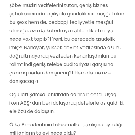
şöbə müdiri vəzifələrini tutan, geniş biznes
şəbəkəsinin idarəçiliyi ilə gündəlik sıx məşğul olan
bu şəxs həm də, pedaqoji fəaliyyətlə məşğul
olmağa, özü də kafedraya rəhbərlik etməyə
necə vaxt tapıb?! Yəni, bu dərəcədə asudəlik
imiş?! Nəhayət, yüksək dövlət vəzifəsində özünü
doğrultmayaraq vəzifədən kənarlaşdırılan bu
“alim” indi geniş tələbə auditoriyası qarşısına
çıxaraq nədən danışacaq?! Həm də, nə üzlə
danışacaq?!
Oğulları Şamxal onlardan da “irəli” getdi. Uşaq
ikən ABŞ-dan bəri dolaşaraq dəfələrlə az qaldı ki,
elə özü də dolaşsın.
Ölkə Prezidentinin teleseriallar çəkilişinə ayırdığı
millionların taleyi necə oldu?!