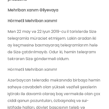
Mehriban xanım Əliyevaya
Hörmətli Mehriban xanım!
Mən 22 may və 22 iyun 2019-cu il tarixlərdə Sizə
teleqramla müraciət etmişəm. Lakin aradan iki
ay keçməsinə baxmayaraq teleqramlarım hələ
də Sizə çatdırılmayıb. Odur ki, həmin teleqramı
təkrarən Sizə göndərməli oldum.
Hörmətli Mehriban xanım!
Azərbaycan teleradio məkanında birbaşa həmin
sahəyə cavabdeh olan yüksək vəzifəli şəxslərin
iştirakı ilə davamlı olaraq baş verməkdə olan çox
ciddi qanun pozuntuları, özbaşınalıq və sui-
istifadə halları, dövlət başçısının tələb və