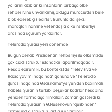
yollarını azıblar ki, insanların birbaşa ölkə
rəhbərliyinə ünvanlamış olduğu müraciətləri belə
blok edərək gizlədirlər. Bununla da, şəxsi
maraqları naminə vətəndaşla ölkə rəhbərliyi
arasında uçurum yaradırlar.
Teleradio Şurası yeni dönəmdə
Bu gün cənab Prezidentin rəhbərliyi ilə ölkəmizdə
çox ciddi struktur islahatları aparılmaqdadır.
Hesab edirəm ki, bu kontekstdə “Televiziya və
Radio yayımı haqqında” qanuna və “Teleradio
Şurası haqqında Əsasnamə”yə yenidən baxılmalı,
habelə, Şuranın tərkibi peşəkar kadrlar hesabına
yenidən formalaşdırılmalıdır. Zaman göstərdi ki,
Teleradio Şurasının Ə.Həsənovun “qəlibindən”
çıxmış indiki strukturu artıq işə yaramır.