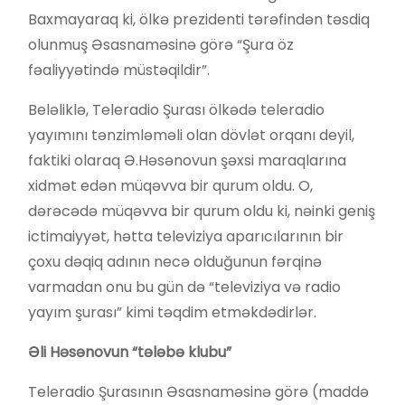
Baxmayaraq ki, ölkə prezidenti tərəfindən təsdiq
olunmuş Əsasnaməsinə görə “Şura öz
fəaliyyətində müstəqildir”.
Beləliklə, Teleradio Şurası ölkədə teleradio
yayımını tənzimləməli olan dövlət orqanı deyil,
faktiki olaraq Ə.Həsənovun şəxsi maraqlarına
xidmət edən müqəvva bir qurum oldu. O,
dərəcədə müqəvva bir qurum oldu ki, nəinki geniş
ictimaiyyət, hətta televiziya aparıcılarının bir
çoxu dəqiq adının necə olduğunun fərqinə
varmadan onu bu gün də “televiziya və radio
yayım şurası” kimi təqdim etməkdədirlər.
Əli Həsənovun “tələbə klubu”
Teleradio Şurasının Əsasnaməsinə görə (maddə