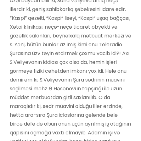
Azərbaycan bilir ki, Sona Vəliyeva artıq neçə
illərdir ki, geniş sahibkarlıq şəbəkəsini idarə edir.
“Kaspi” qəzeiti, “Kaspi” liseyi, “Kaspi” uşaq bağçası,
Xətai klinikası, neçə-neçə ticarət obyekti və
gözəllik salonları, beynəlxalq mətbuat mərkəzi və
s. Yəni, bütün bunlar az imiş kimi onu Teleradio
Şurasına üzv təyin etdirmək çoxmu vacib idi?! Axı
S.Vəliyevanın iddiası çox olsa da, həmin işləri
görməyə fiziki cəhətdən imkanı yox idi. Hələ onu
demirəm ki, S.Vəliyevanın Şura sədrinin müavini
seçilməsi məhz Ə.Həsənovun tapşırığı ilə uzun
müddət mətbuatdan gizli saxlanılıb. O da
maraqlıdır ki, sədr müavini olduğu illər ərzində,
hətta ara-sıra Şura iclaslarına gələndə belə
bircə dəfə də olsun onun üçün ayrılmış iş otağının
qapısını açmağa vaxtı olmayıb. Adamın işi və