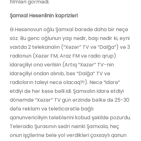
filmləri görmədi.
Şamxal Həsənlinin kaprizləri
Ə.Həsənovun oğlu Şamxal barədə daha bir neçə
söz. Bu gənc oğlunun yaşı nədir, başı nədir ki, eyni
vaxtda 2 telekanalın (“Xəzər” TV və “Dalğa”) və 3
radionun (Xəzər FM, Araz FM və radio qrup)
idarəçiliyi ona verilsin (Artıq “Xəzər” TV-nin
idarəçiliyi ondan alınıb, bəs “Dalğa” TV və
radioların taleyi necə olacaq?!). Necə “idarə”
etdiyi də hər kəsə bəlli idi. Şamxalın idarə etdiyi
dönəmdə “Xəzər” TV gün ərzində bəlkə də 25-30
dəfə reklam və teleticarətlə bağlı
qanunvericiliyin tələblərini kobud şəkildə pozurdu.
Teleradio Şurasının sədri nəinki Şamxala, heç
onun işçilərinə belə yol verdikləri çoxsaylı qanun