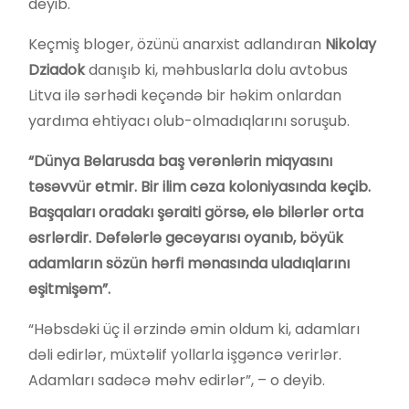
deyib.
Keçmiş bloger, özünü anarxist adlandıran
Nikolay
Dziadok
danışıb ki, məhbuslarla dolu avtobus
Litva ilə sərhədi keçəndə bir həkim onlardan
yardıma ehtiyacı olub-olmadıqlarını soruşub.
“Dünya Belarusda baş verənlərin miqyasını
təsəvvür etmir. Bir ilim cəza koloniyasında keçib.
Başqaları oradakı şəraiti görsə, elə bilərlər orta
əsrlərdir. Dəfələrlə gecəyarısı oyanıb, böyük
adamların sözün hərfi mənasında uladıqlarını
eşitmişəm”.
“Həbsdəki üç il ərzində əmin oldum ki, adamları
dəli edirlər, müxtəlif yollarla işgəncə verirlər.
Adamları sadəcə məhv edirlər”, – o deyib.