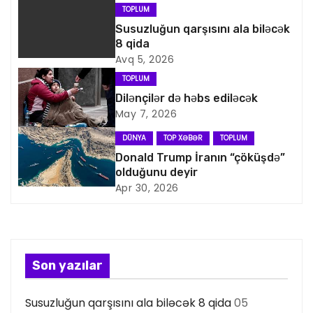
n
TOPLUM
Susuzluğun qarşısını ala biləcək
a
8 qida
Avq 5, 2026
v
TOPLUM
i
Dilənçilər də həbs ediləcək
May 7, 2026
q
DÜNYA
TOP XƏBƏR
TOPLUM
a
Donald Trump İranın “çöküşdə”
olduğunu deyir
s
Apr 30, 2026
i
y
Son yazılar
a
Susuzluğun qarşısını ala biləcək 8 qida
05
s