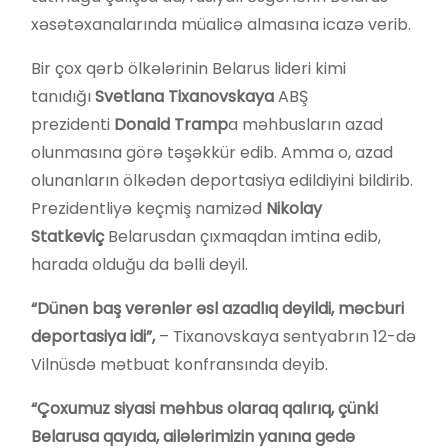
xəsətəxanalarında müalicə almasına icazə verib.
Bir çox qərb ölkələrinin Belarus lideri kimi
tanıdığı
Svetlana Tixanovskaya
ABŞ
prezidenti
Donald Tramp
a məhbusların azad
olunmasına görə təşəkkür edib. Amma o, azad
olunanların ölkədən deportasiya edildiyini bildirib.
Prezidentliyə keçmiş namizəd
Nikolay
Statkeviç
Belarusdan çıxmaqdan imtina edib,
harada olduğu da bəlli deyil.
“Dünən baş verənlər əsl azadlıq deyildi, məcburi
deportasiya idi”,
– Tixanovskaya sentyabrın 12-də
Vilnüsdə mətbuat konfransında deyib.
“Çoxumuz siyasi məhbus olaraq qalırıq, çünki
Belarusa qayıda, ailələrimizin yanına gedə