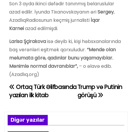
Son 3 ayda ikinci dəfədir tanınmış belaruslular
azad edilir. İyunda Tixanovskayanın əri
Sergey
,
AzadlıqRadiosunun keçmiş jurnalisti
İqar
Karnei
azad edilmişdi.
Larisa Şçirakova
isə deyib ki, kişi həbsxanalarında
baş verənləri eşitmək qorxuludur.
“Məndə olan
məlumata görə, qadınlar bunu yaşamayıblar.
Mənimlə normal davranıblar”,
– o əlavə edib.
(Azadlıq.org)
Ortaq Türk Əlifbasında
Trump və Putinin
Y
yazılan ilk kitab
görüşü
a
z
Digər yazılar
ı