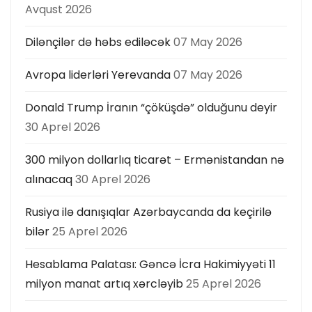
Avqust 2026
ı
Dilənçilər də həbs ediləcək
07 May 2026
Avropa liderləri Yerevanda
07 May 2026
Donald Trump İranın “çöküşdə” olduğunu deyir
30 Aprel 2026
300 milyon dollarlıq ticarət – Ermənistandan nə
alınacaq
30 Aprel 2026
Rusiya ilə danışıqlar Azərbaycanda da keçirilə
bilər
25 Aprel 2026
Hesablama Palatası: Gəncə İcra Hakimiyyəti 11
milyon manat artıq xərcləyib
25 Aprel 2026