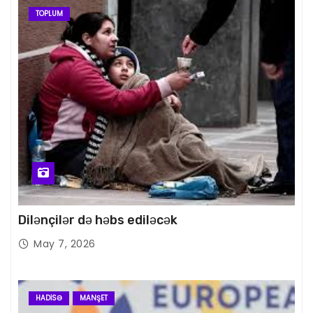
TOPLUM
Dilənçilər də həbs ediləcək
May 7, 2026
HADISƏ
MANŞET