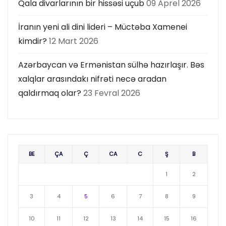
Qala divarlarının bir hissəsi uçub
09 Aprel 2026
İranın yeni ali dini lideri – Müctəba Xamenei
kimdir?
12 Mart 2026
Azərbaycan və Ermənistan sülhə hazırlaşır. Bəs
xalqlar arasındakı nifrəti necə aradan
qaldırmaq olar?
23 Fevral 2026
BE
ÇA
Ç
CA
C
Ş
B
1
2
3
4
5
6
7
8
9
10
11
12
13
14
15
16