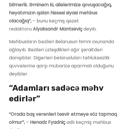
bilmərik. Əminəm ki, ailələrimizə qovuşacağıq,
həyatımızın qalan hissəsi siyasi məhbus
olacağıq”,
– bunu keçmiş qəzet
redaktoru
Alyaksandr Mantseviç
deyib.
Məhbusların bəziləri Belarusun himni oxunanda
ağlayıb. Bəziləri üzləşdikləri ağır şəraitdən
danışıblar. Digərləri belarusluları təhlükəsizlik
qüvvələrinə qarşı mübarizə aparmalı olduğunu
deyiblər.
“Adamları sadəcə məhv
edirlər”
“Orada baş verənləri təsvir etməyə söz tapmaq
olmur”,
–
Henadz Fyadniç
adlı keçmiş məhbus