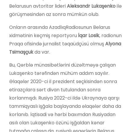
Belarusun avtoritar lideri
Aleksandr Lukaşenko
ilə
görüşməsindən az sonra mümkün olub.
Onların arasında AzadlıqRadiosunun Belarus
xidmətinin keçmiş reportyoru
İqar Losik
, radionun
Praqa ofisində jurnalist təqaüdçüsü olmuş
Alyona
Tsimaşçuk
da var.
Bu, Qərblə münasibətlərini düzəltməyə çalışan
Lukaşenko tərəfindən mühüm addım sayılır.
Əlaqələr 2020-ci il prezident seçkisindən sonra
etirazçılara sərt divan tutulandan sonra
korlanmışdı. Rusiya 2022-ci ildə Ukraynaya qarşı
tammiqyaslı işğala başlayanda əlaqələr daha da
korlanıb. İqtisadi və hərbi baxımdan Rusiyadan
asılı olan Lukaşenko özünü işğaldan kənar
tutmağa çalışsa da, rusiyalı əsgərlərin Belarus