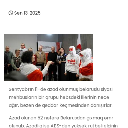
Sen 13, 2025
Sentyabrın 11-də azad olunmuş belaruslu siyasi
məhbusların bir qrupu həbsdəki illərinin necə
ağır, bəzən də qəddar keçməsindən danışırlar.
Azad olunan 52 nəfərə Belarusdan çıxmaq əmr
olunub. Azadlıq isə ABŞ-dən yüksək rütbəli elçinin