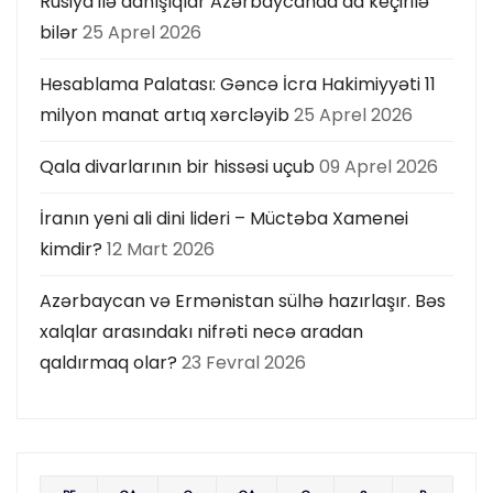
Rusiya ilə danışıqlar Azərbaycanda da keçirilə
bilər
25 Aprel 2026
Hesablama Palatası: Gəncə İcra Hakimiyyəti 11
milyon manat artıq xərcləyib
25 Aprel 2026
Qala divarlarının bir hissəsi uçub
09 Aprel 2026
İranın yeni ali dini lideri – Müctəba Xamenei
kimdir?
12 Mart 2026
Azərbaycan və Ermənistan sülhə hazırlaşır. Bəs
xalqlar arasındakı nifrəti necə aradan
qaldırmaq olar?
23 Fevral 2026