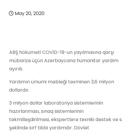
May 20, 2020
ABŞ hökuməti COVİD-19-un yayılmasına qarşı
mübarizə üçün Azərbaycana humanitar yardım
ayırıb.
Yardımın ümumi məbləği təxminən 3,6 milyon
dollardır.
3 milyon dollar laboratoriya sistemlərinin
hazırlanması, sınaq sistemlərinin
təkmilləşdirilməsi, ekspertlərə texniki dəstək və s.
şəklində sırf tibbi yardımdır. Dövlət