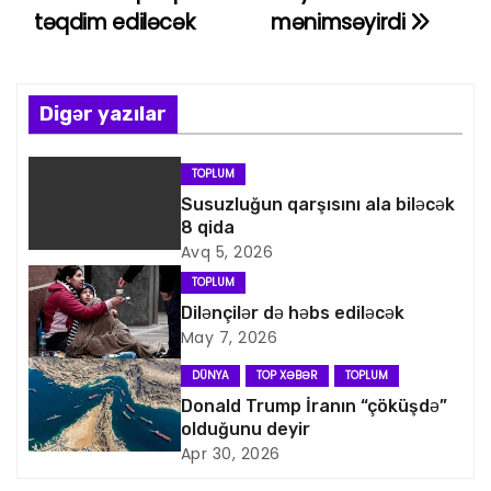
a
təqdim ediləcək
mənimsəyirdi
z
ı
Digər yazılar
n
TOPLUM
a
Susuzluğun qarşısını ala biləcək
8 qida
v
Avq 5, 2026
i
TOPLUM
Dilənçilər də həbs ediləcək
q
May 7, 2026
a
DÜNYA
TOP XƏBƏR
TOPLUM
Donald Trump İranın “çöküşdə”
s
olduğunu deyir
Apr 30, 2026
i