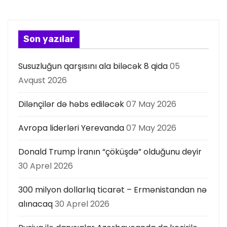
y
a
Son yazılar
s
Susuzluğun qarşısını ala biləcək 8 qida
05
ı
Avqust 2026
Dilənçilər də həbs ediləcək
07 May 2026
Avropa liderləri Yerevanda
07 May 2026
Donald Trump İranın “çöküşdə” olduğunu deyir
30 Aprel 2026
300 milyon dollarlıq ticarət – Ermənistandan nə
alınacaq
30 Aprel 2026