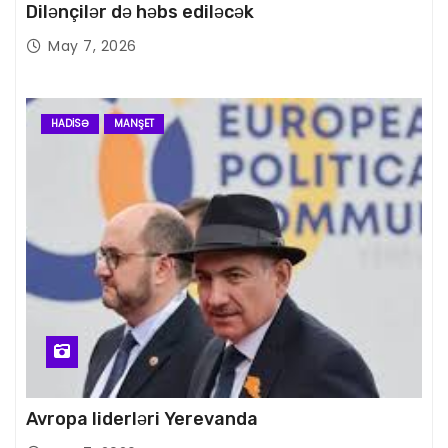
Dilənçilər də həbs ediləcək
May 7, 2026
HADISƏ
MANŞET
Avropa liderləri Yerevanda