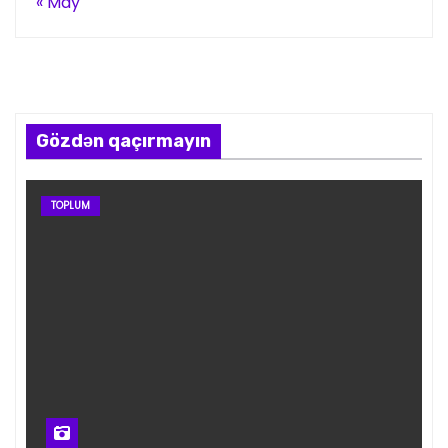
« May
Gözdən qaçırmayın
TOPLUM