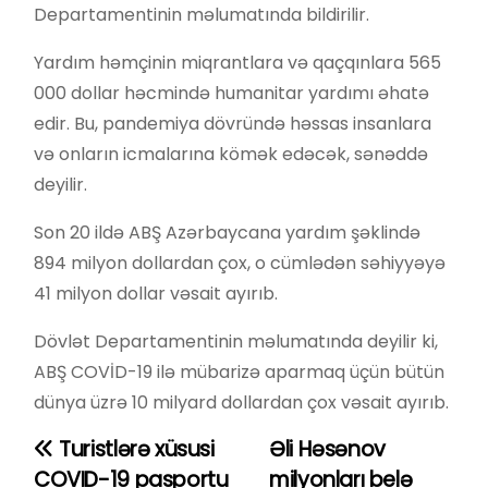
Departamentinin məlumatında bildirilir.
Yardım həmçinin miqrantlara və qaçqınlara 565
000 dollar həcmində humanitar yardımı əhatə
edir. Bu, pandemiya dövründə həssas insanlara
və onların icmalarına kömək edəcək, sənəddə
deyilir.
Son 20 ildə ABŞ Azərbaycana yardım şəklində
894 milyon dollardan çox, o cümlədən səhiyyəyə
41 milyon dollar vəsait ayırıb.
Dövlət Departamentinin məlumatında deyilir ki,
ABŞ COVİD-19 ilə mübarizə aparmaq üçün bütün
dünya üzrə 10 milyard dollardan çox vəsait ayırıb.
Turistlərə xüsusi
Əli Həsənov
Y
COVID-19 pasportu
milyonları belə