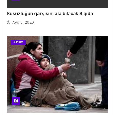
Susuzluğun qarşısını ala biləcək 8 qida
Avq 5, 2026
TOPLUM