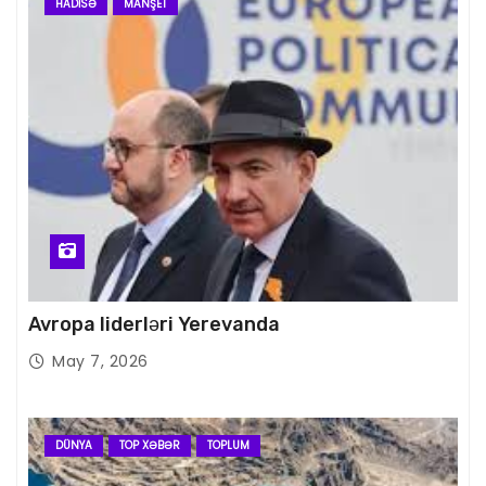
HADISƏ
MANŞET
Avropa liderləri Yerevanda
May 7, 2026
DÜNYA
TOP XƏBƏR
TOPLUM