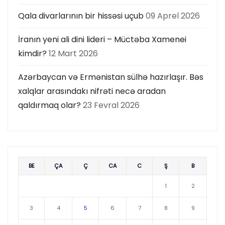
n
Qala divarlarının bir hissəsi uçub
09 Aprel 2026
İranın yeni ali dini lideri – Müctəba Xamenei
kimdir?
12 Mart 2026
Azərbaycan və Ermənistan sülhə hazırlaşır. Bəs
xalqlar arasındakı nifrəti necə aradan
qaldırmaq olar?
23 Fevral 2026
BE
ÇA
Ç
CA
C
Ş
B
1
2
3
4
5
6
7
8
9