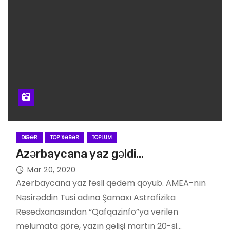
DIGƏR
TOP XƏBƏR
TOPLUM
Azərbaycana yaz gəldi…
Mar 20, 2020
Azərbaycana yaz fəsli qədəm qoyub. AMEA-nın
Nəsirəddin Tusi adına Şamaxı Astrofizika
Rəsədxanasından “Qafqazinfo”ya verilən
məlumata görə, yazın gəlişi martın 20-si…