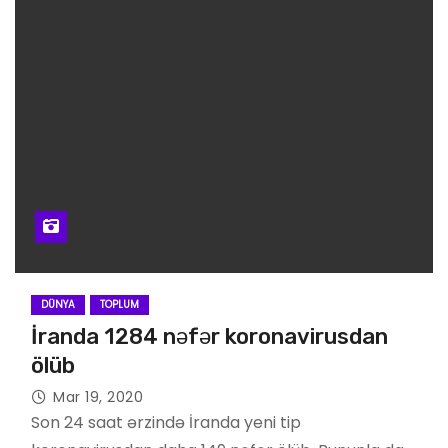
DÜNYA
TOPLUM
İranda 1284 nəfər koronavirusdan
ölüb
Mar 19, 2020
Son 24 saat ərzində İranda yeni tip