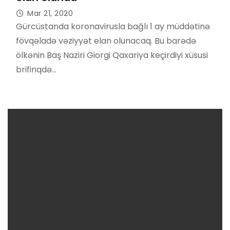
Mar 21, 2020
Gürcüstanda koronavirusla bağlı 1 ay müddətinə
fövqəladə vəziyyət elan olunacaq. Bu barədə
ölkənin Baş Naziri Giorgi Qaxariya keçirdiyi xüsusi
brifinqdə…