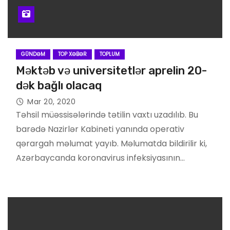
GÜNDƏM
TOP XƏBƏR
TOPLUM
Məktəb və universitetlər aprelin 20-
dək bağlı olacaq
Mar 20, 2020
Təhsil müəssisələrində tətilin vaxtı uzadılıb. Bu
barədə Nazirlər Kabineti yanında operativ
qərargah məlumat yayıb. Məlumatda bildirilir ki,
Azərbaycanda koronavirus infeksiyasının…