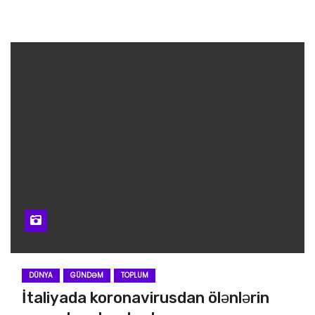
DÜNYA
GÜNDƏM
TOPLUM
İtaliyada koronavirusdan ölənlərin