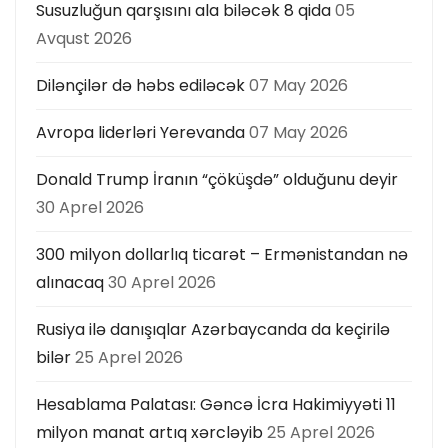
Susuzluğun qarşısını ala biləcək 8 qida
05
s
Avqust 2026
p
Dilənçilər də həbs ediləcək
07 May 2026
a
Avropa liderləri Yerevanda
07 May 2026
g
Donald Trump İranın “çöküşdə” olduğunu deyir
i
30 Aprel 2026
n
300 milyon dollarlıq ticarət – Ermənistandan nə
a
alınacaq
30 Aprel 2026
t
Rusiya ilə danışıqlar Azərbaycanda da keçirilə
bilər
25 Aprel 2026
i
Hesablama Palatası: Gəncə İcra Hakimiyyəti 11
o
milyon manat artıq xərcləyib
25 Aprel 2026