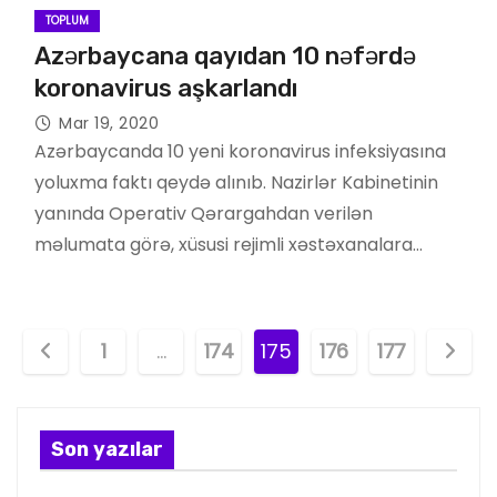
TOPLUM
Azərbaycana qayıdan 10 nəfərdə
koronavirus aşkarlandı
Mar 19, 2020
Azərbaycanda 10 yeni koronavirus infeksiyasına
yoluxma faktı qeydə alınıb. Nazirlər Kabinetinin
yanında Operativ Qərargahdan verilən
məlumata görə, xüsusi rejimli xəstəxanalara…
P
1
…
174
175
176
177
o
s
Son yazılar
t