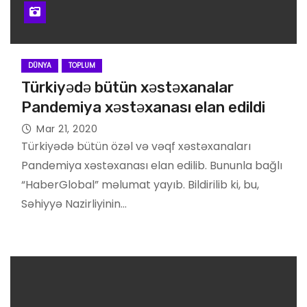
DÜNYA
TOPLUM
Türkiyədə bütün xəstəxanalar
Pandemiya xəstəxanası elan edildi
Mar 21, 2020
Türkiyədə bütün özəl və vəqf xəstəxanaları
Pandemiya xəstəxanası elan edilib. Bununla bağlı
“HaberGlobal” məlumat yayıb. Bildirilib ki, bu,
Səhiyyə Nazirliyinin…