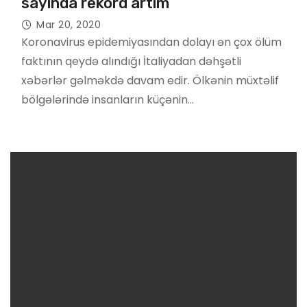
sayında rekord artım
Mar 20, 2020
Koronavirus epidemiyasından dolayı ən çox ölüm
faktının qeydə alındığı İtaliyadan dəhşətli
xəbərlər gəlməkdə davam edir. Ölkənin müxtəlif
bölgələrində insanların küçənin…