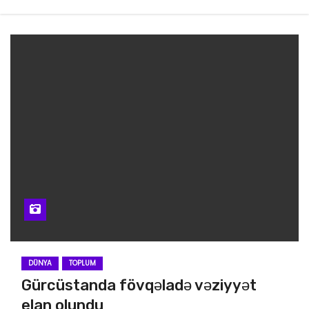
DÜNYA
TOPLUM
Gürcüstanda fövqəladə vəziyyət
elan olundu