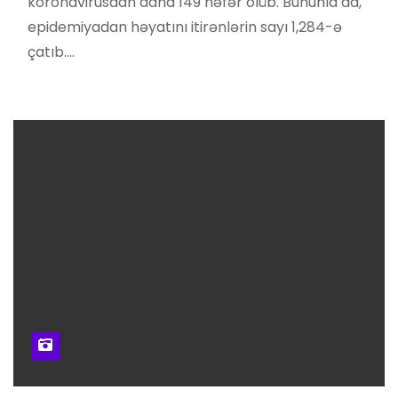
koronavirusdan daha 149 nəfər ölüb. Bununla da,
epidemiyadan həyatını itirənlərin sayı 1,284-ə
çatıb.…