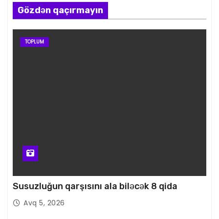
Gözdən qaçırmayın
TOPLUM
Susuzluğun qarşısını ala biləcək 8 qida
Avq 5, 2026