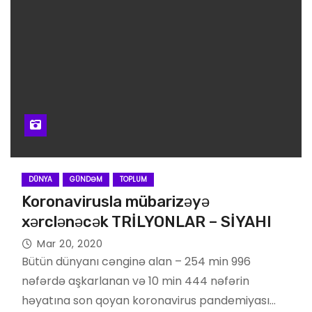
DÜNYA
GÜNDƏM
TOPLUM
Koronavirusla mübarizəyə
xərclənəcək TRİLYONLAR – SİYAHI
Mar 20, 2020
Bütün dünyanı cənginə alan – 254 min 996
nəfərdə aşkarlanan və 10 min 444 nəfərin
həyatına son qoyan koronavirus pandemiyası…