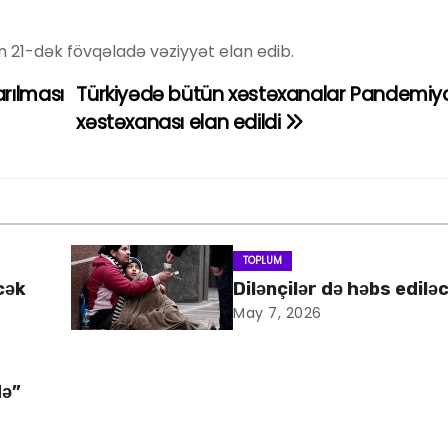
n 21-dək fövqəladə vəziyyət elan edib.
rılması
Türkiyədə bütün xəstəxanalar Pandemiy
xəstəxanası elan edildi
TOPLUM
cək
Dilənçilər də həbs edilə
May 7, 2026
də”