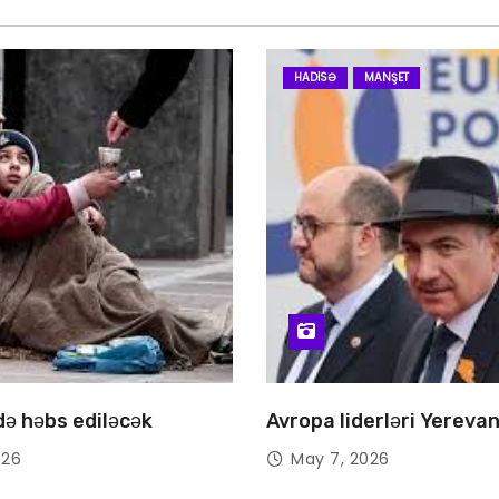
HADISƏ
MANŞET
 də həbs ediləcək
Avropa liderləri Yereva
026
May 7, 2026