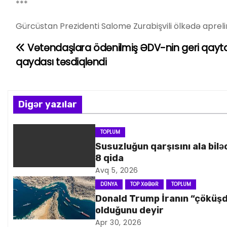
***
Gürcüstan Prezidenti Salome Zurabişvili ölkədə apreli
Vətəndaşlara ödənilmiş ƏDV-nin geri qayta
Y
qaydası təsdiqləndi
a
z
Digər yazılar
ı
n
TOPLUM
Susuzluğun qarşısını ala bilə
a
8 qida
Avq 5, 2026
v
DÜNYA
TOP XƏBƏR
TOPLUM
i
Donald Trump İranın “çöküş
olduğunu deyir
q
Apr 30, 2026