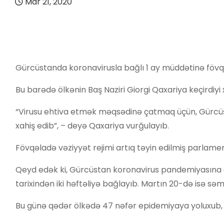
Mar 21, 2020
Gürcüstanda koronavirusla bağlı 1 ay müddətinə fövq
Bu barədə ölkənin Baş Naziri Giorgi Qaxariya keçirdiyi xü
“Virusu ehtiva etmək məqsədinə çatmaq üçün, Gürcüs
xahiş edib”, – deyə Qaxariya vurğulayıb.
Fövqəladə vəziyyət rejimi artıq təyin edilmiş parlame
Qeyd edək ki, Gürcüstan koronavirus pandemiyasına gö
tarixindən iki həftəliyə bağlayıb. Martın 20-də isə s
Bu günə qədər ölkədə 47 nəfər epidemiyaya yoluxub, 1