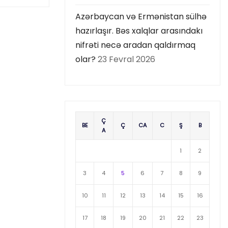
Azərbaycan və Ermənistan sülhə
hazırlaşır. Bəs xalqlar arasındakı
nifrəti necə aradan qaldırmaq
olar?
23 Fevral 2026
Ç
BE
Ç
CA
C
Ş
B
A
1
2
3
4
5
6
7
8
9
10
11
12
13
14
15
16
17
18
19
20
21
22
23