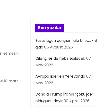
Son yazılar
Susuzluğun qarşısını ala biləcək 8
qida
05 Avqust 2026
n etməsini
Dilənçilər də həbs ediləcək
07
May 2026
Avropa liderləri Yerevanda
07
ri 18 mart
May 2026
Donald Trump İranın “çöküşdə”
olduğunu deyir
30 Aprel 2026