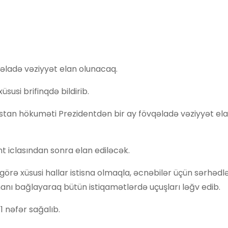
əladə vəziyyət elan olunacaq.
susi brifinqdə bildirib.
tan hökuməti Prezidentdən bir ay fövqəladə vəziyyət ela
nt iclasından sonra elan ediləcək.
rə xüsusi hallar istisna olmaqla, əcnəbilər üçün sərhədlə
əmanı bağlayaraq bütün istiqamətlərdə uçuşları ləğv edib.
 nəfər sağalıb.