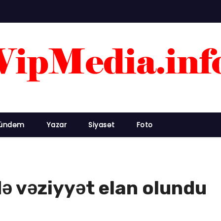
ündəm
Yazar
Siyasət
Foto
ə vəziyyət elan olundu