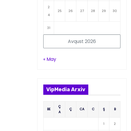
2
25
26
27
28
29
30
4
31
Avqust 2026
« May
VipMedia Arxiv
Ç
BE
Ç
CA
C
Ş
B
A
1
2