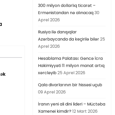
300 milyon dollarlıq ticarət –
Ermənistandan nə alınacaq
30
Aprel 2026
a
Rusiya ilə danışıqlar
Azərbaycanda da keçirilə bilər
25
Aprel 2026
Hesablama Palatası: Gəncə İcra
Hakimiyyəti 11 milyon manat artıq
xərcləyib
25 Aprel 2026
cək
Qala divarlarının bir hissəsi uçub
09 Aprel 2026
İranın yeni ali dini lideri – Müctəba
Xamenei kimdir?
12 Mart 2026