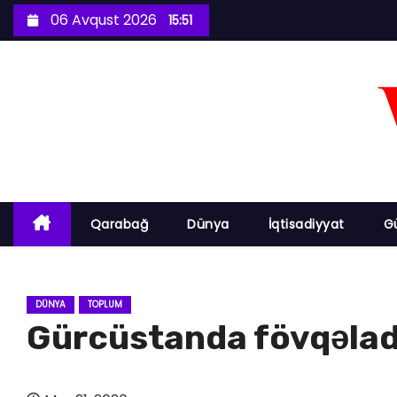
S
06 Avqust 2026
15:51
k
i
p
t
o
c
o
n
Qarabağ
Dünya
İqtisadiyyat
G
t
e
n
DÜNYA
TOPLUM
t
Gürcüstanda fövqəlad