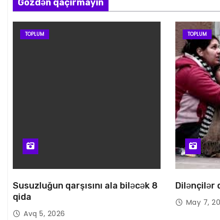
Gözdən qaçırmayın
TOPLUM
TOPLUM
Susuzluğun qarşısını ala biləcək 8
Dilənçilər
qida
May 7, 2
Avq 5, 2026