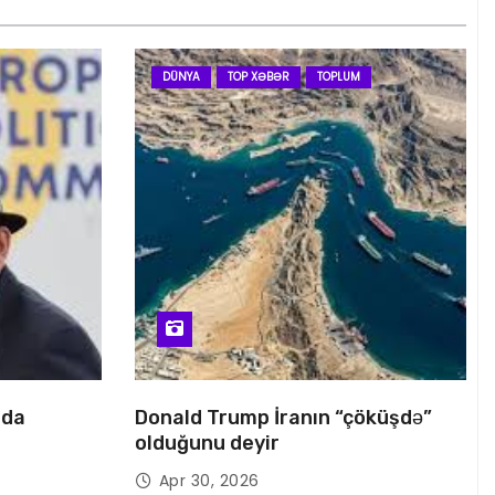
DÜNYA
TOP XƏBƏR
TOPLUM
nda
Donald Trump İranın “çöküşdə”
olduğunu deyir
Apr 30, 2026