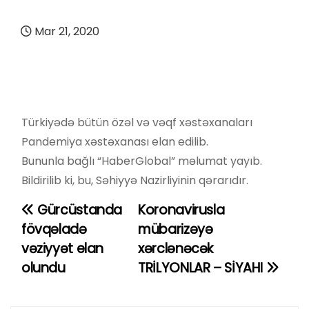
Mar 21, 2020
Türkiyədə bütün özəl və vəqf xəstəxanaları
Pandemiya xəstəxanası elan edilib.
Bununla bağlı “HaberGlobal” məlumat yayıb.
Bildirilib ki, bu, Səhiyyə Nazirliyinin qərarıdır.
Gürcüstanda
Koronavirusla
Y
fövqəladə
mübarizəyə
a
vəziyyət elan
xərclənəcək
olundu
TRİLYONLAR – SİYAHI
z
ı