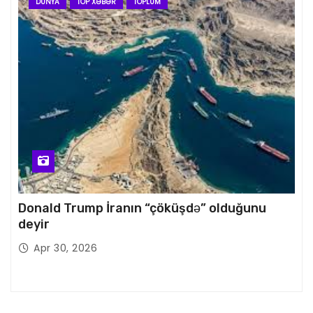
DÜNYA
TOP XƏBƏR
TOPLUM
Donald Trump İranın “çöküşdə” olduğunu
deyir
Apr 30, 2026