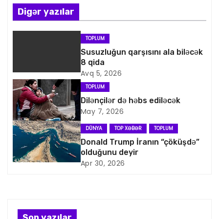
n
Digər yazılar
a
TOPLUM
v
Susuzluğun qarşısını ala biləcək
8 qida
i
Avq 5, 2026
TOPLUM
q
Dilənçilər də həbs ediləcək
May 7, 2026
a
DÜNYA
TOP XƏBƏR
TOPLUM
s
Donald Trump İranın “çöküşdə”
olduğunu deyir
i
Apr 30, 2026
y
a
Son yazılar