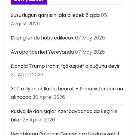
s
ı
Susuzluğun qarşısını ala biləcək 8 qida
05
Avqust 2026
Dilənçilər də həbs ediləcək
07 May 2026
Avropa liderləri Yerevanda
07 May 2026
Donald Trump İranın “çöküşdə” olduğunu deyir
30 Aprel 2026
300 milyon dollarlıq ticarət – Ermənistandan nə
alınacaq
30 Aprel 2026
Rusiya ilə danışıqlar Azərbaycanda da keçirilə
bilər
25 Aprel 2026
Hesablama Palatası: Gəncə İcra Hakimiyyəti 11