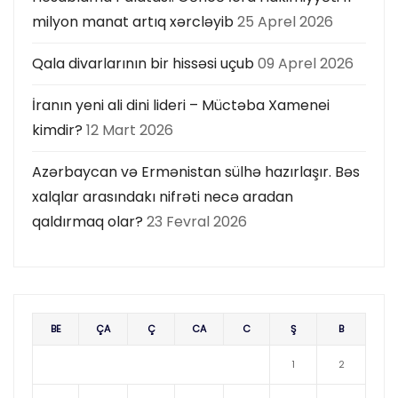
milyon manat artıq xərcləyib
25 Aprel 2026
Qala divarlarının bir hissəsi uçub
09 Aprel 2026
İranın yeni ali dini lideri – Müctəba Xamenei
kimdir?
12 Mart 2026
Azərbaycan və Ermənistan sülhə hazırlaşır. Bəs
xalqlar arasındakı nifrəti necə aradan
qaldırmaq olar?
23 Fevral 2026
BE
ÇA
Ç
CA
C
Ş
B
1
2