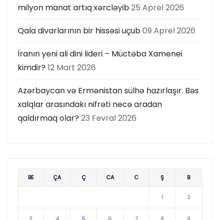
milyon manat artıq xərcləyib
25 Aprel 2026
Qala divarlarının bir hissəsi uçub
09 Aprel 2026
İranın yeni ali dini lideri – Müctəba Xamenei
kimdir?
12 Mart 2026
Azərbaycan və Ermənistan sülhə hazırlaşır. Bəs
xalqlar arasındakı nifrəti necə aradan
qaldırmaq olar?
23 Fevral 2026
BE
ÇA
Ç
CA
C
Ş
B
1
2
3
4
5
6
7
8
9