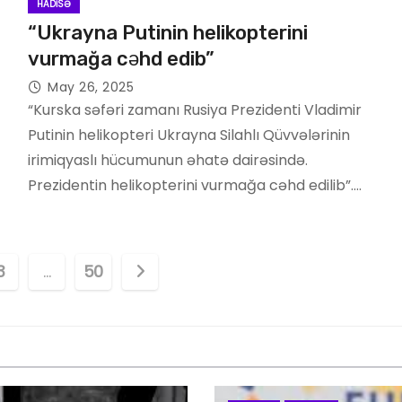
HADISƏ
“Ukrayna Putinin helikopterini
vurmağa cəhd edib”
May 26, 2025
“Kurska səfəri zamanı Rusiya Prezidenti Vladimir
Putinin helikopteri Ukrayna Silahlı Qüvvələrinin
irimiqyaslı hücumunun əhatə dairəsində.
Prezidentin helikopterini vurmağa cəhd edilib”.…
3
…
50