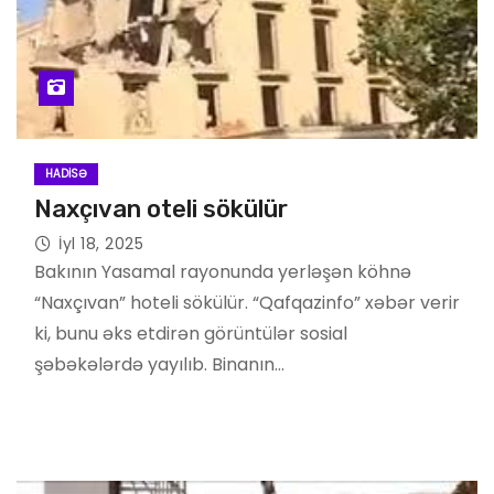
HADISƏ
Naxçıvan oteli sökülür
İyl 18, 2025
Bakının Yasamal rayonunda yerləşən köhnə
“Naxçıvan” hoteli sökülür. “Qafqazinfo” xəbər verir
ki, bunu əks etdirən görüntülər sosial
şəbəkələrdə yayılıb. Binanın…