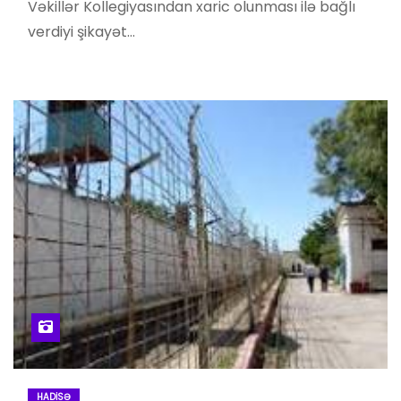
Vəkillər Kollegiyasından xaric olunması ilə bağlı
verdiyi şikayət…
HADISƏ