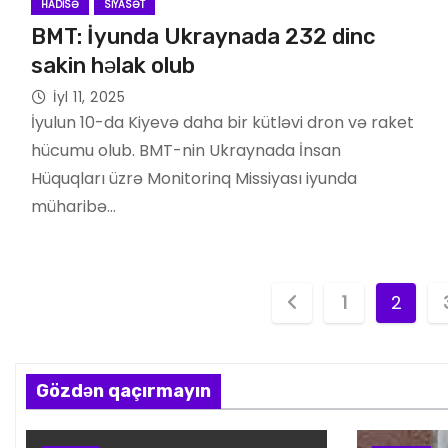
HADISƏ
SIYASƏT
BMT: İyunda Ukraynada 232 dinc
sakin həlak olub
İyl 11, 2025
İyulun 10-da Kiyevə daha bir kütləvi dron və raket
hücumu olub. BMT-nin Ukraynada İnsan
Hüquqları üzrə Monitorinq Missiyası iyunda
müharibə…
P
1
2
o
s
Gözdən qaçırmayın
t