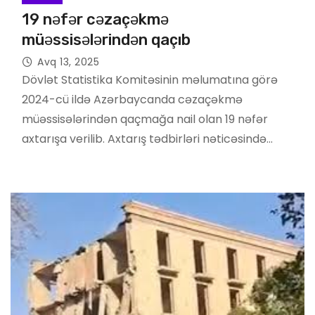
19 nəfər cəzaçəkmə
müəssisələrindən qaçıb
Avq 13, 2025
Dövlət Statistika Komitəsinin məlumatına görə
2024-cü ildə Azərbaycanda cəzaçəkmə
müəssisələrindən qaçmağa nail olan 19 nəfər
axtarışa verilib. Axtarış tədbirləri nəticəsində…