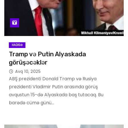
HADISƏ
Tramp və Putin Alyaskada
görüşəcəklər
Avq 10, 2025
ABŞ prezidenti Donald Tramp və Rusiya
prezidenti Vladimir Putin arasında görüş
avqustun 15-də Alyaskada baş tutacaq. Bu
barədə cümə günü…