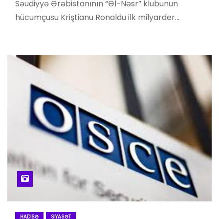
Səudiyyə Ərəbistanının “Əl-Nəsr” klubunun
hücumçusu Kriştianu Ronaldu ilk milyarder…
HADISƏ
SIYASƏT