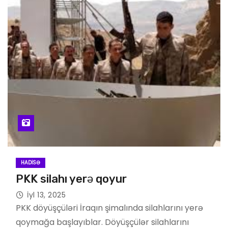
HADISƏ
PKK silahı yerə qoyur
İyl 13, 2025
PKK döyüşçüləri İraqın şimalında silahlarını yerə
qoymağa başlayıblar. Döyüşçülər silahlarını