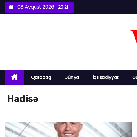
S
08 Avqust 2026
20:21
k
i
p
t
o
c
o
n
Qarabağ
Dünya
İqtisadiyyat
G
t
e
Hadisə
n
t