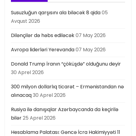
Susuzluğun qarşısını ala biləcək 8 qida
05
Avqust 2026
Dilənçilər də həbs ediləcək
07 May 2026
Avropa liderləri Yerevanda
07 May 2026
Donald Trump İranın “çöküşdə” olduğunu deyir
30 Aprel 2026
300 milyon dollarlıq ticarət – Ermənistandan nə
alınacaq
30 Aprel 2026
Rusiya ilə danışıqlar Azərbaycanda da keçirilə
bilər
25 Aprel 2026
Hesablama Palatası: Gəncə İcra Hakimiyyəti 11