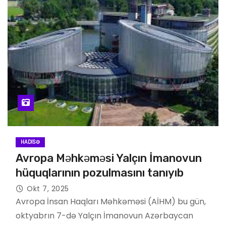
HADISƏ
Avropa Məhkəməsi Yalçın İmanovun
hüquqlarının pozulmasını tanıyıb
Okt 7, 2025
Avropa İnsan Haqları Məhkəməsi (AİHM) bu gün,
oktyabrın 7-də Yalçın İmanovun Azərbaycan