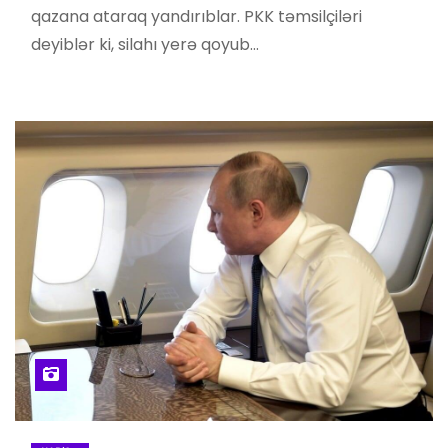
qazana ataraq yandırıblar. PKK təmsilçiləri
deyiblər ki, silahı yerə qoyub…