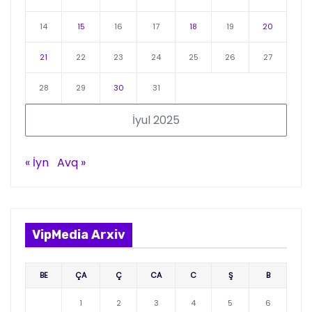
14
15
16
17
18
19
20
21
22
23
24
25
26
27
28
29
30
31
İyul 2025
« İyn
Avq »
VipMedia Arxiv
BE
ÇA
Ç
CA
C
Ş
B
1
2
3
4
5
6