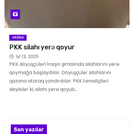
HADISƏ
PKK silahı yerə qoyur
İyl 13, 2025
PKK döyüşçüləri İraqın şimalında silahlarını yerə
qoymağa başlayıblar. Döyüşçülər silahlarını
qazana ataraq yandırıblar. PKK təmsilçiləri
deyiblər ki, silahı yerə qoyub…
Son yazılar