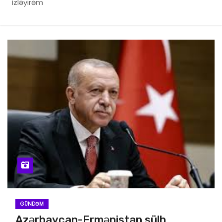
izləyirəm
GÜNDƏM
Azərbaycan-Ermənistan sülh