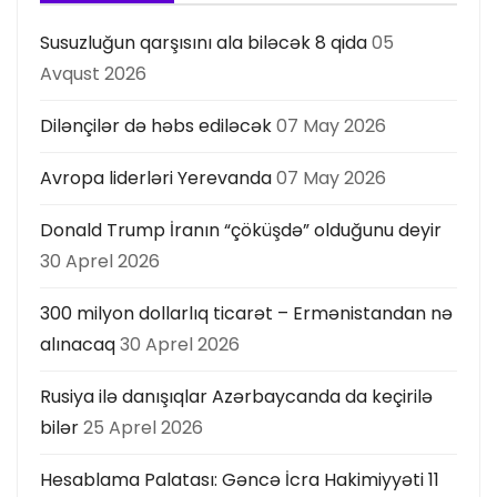
Susuzluğun qarşısını ala biləcək 8 qida
05
Avqust 2026
Dilənçilər də həbs ediləcək
07 May 2026
Avropa liderləri Yerevanda
07 May 2026
Donald Trump İranın “çöküşdə” olduğunu deyir
30 Aprel 2026
300 milyon dollarlıq ticarət – Ermənistandan nə
alınacaq
30 Aprel 2026
Rusiya ilə danışıqlar Azərbaycanda da keçirilə
bilər
25 Aprel 2026
Hesablama Palatası: Gəncə İcra Hakimiyyəti 11