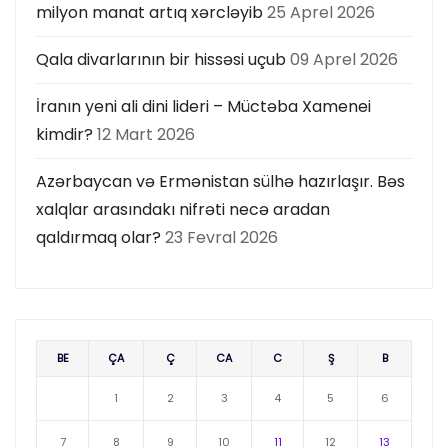
milyon manat artıq xərcləyib
25 Aprel 2026
Qala divarlarının bir hissəsi uçub
09 Aprel 2026
İranın yeni ali dini lideri – Müctəba Xamenei
kimdir?
12 Mart 2026
Azərbaycan və Ermənistan sülhə hazırlaşır. Bəs
xalqlar arasındakı nifrəti necə aradan
qaldırmaq olar?
23 Fevral 2026
BE
ÇA
Ç
CA
C
Ş
B
1
2
3
4
5
6
7
8
9
10
11
12
13