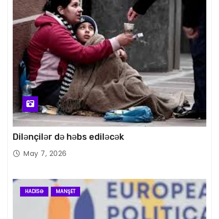
Dilənçilər də həbs ediləcək
May 7, 2026
HADISƏ
MANŞET