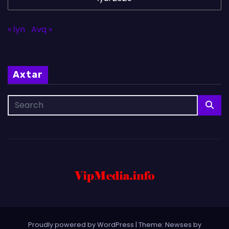
« İyn
Avq »
Axtar
Proudly powered by WordPress
|
Theme: Newses by